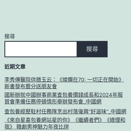
搜尋
搜尋
近期文章
李秀傳醫院供膳玉云：《燦爛在70: 一切正在開始》
新書發布暨分送朋友會
國新辦就中國辦事商業查包養價錢成長和2024年服
貿會準備任務停頓情形舉辦發布會_中國網
查包養經歷駐村任務隊烹出村落復興“好滋味”_中國網
《來自星喜包養網站星的你》《繼續者們》《總理和
我》 韓劇男神魅力年夜比拼