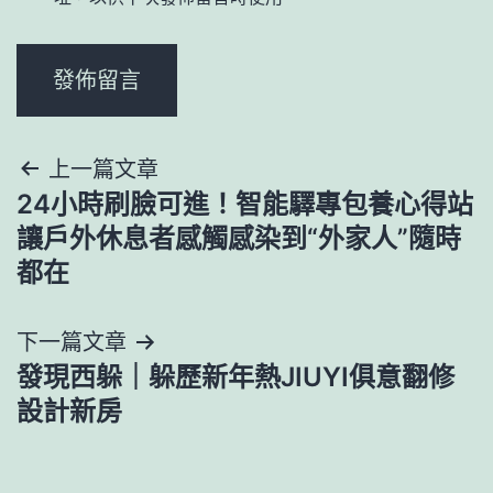
文
上一篇文章
24小時刷臉可進！智能驛專包養心得站
章
讓戶外休息者感觸感染到“外家人”隨時
導
都在
覽
下一篇文章
發現西躲｜躲歷新年熱JIUYI俱意翻修
設計新房