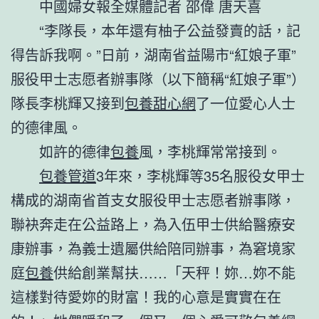
中國婦女報全媒體記者 邵偉 唐天喜
“李隊長，本年還有柚子公益發賣的話，記
得告訴我啊。”日前，湖南省益陽市“紅娘子軍”
服役甲士志愿者辦事隊（以下簡稱“紅娘子軍”）
隊長李桃輝又接到
包養甜心網
了一位愛心人士
的德律風。
如許的德律
包養
風，李桃輝常常接到。
包養管道
3年來，李桃輝等35名服役女甲士
構成的湖南省首支女服役甲士志愿者辦事隊，
聯袂奔走在公益路上，為入伍甲士供給醫療安
康辦事，為義士遺屬供給陪同辦事，為窘境家
庭
包養
供給創業幫扶……「天秤！妳…妳不能
這樣對待愛妳的財富！我的心意是實實在在