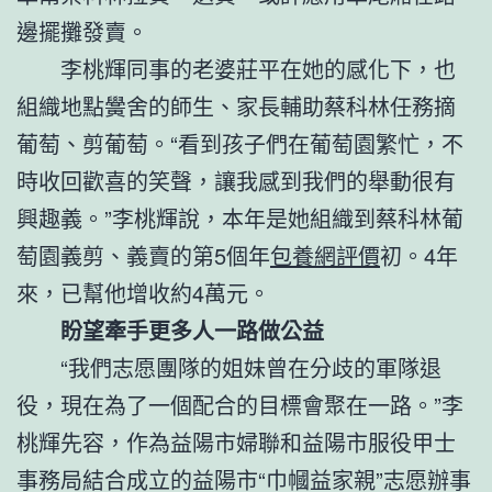
邊擺攤發賣。
李桃輝同事的老婆莊平在她的感化下，也
組織地點黌舍的師生、家長輔助蔡科林任務摘
葡萄、剪葡萄。“看到孩子們在葡萄園繁忙，不
時收回歡喜的笑聲，讓我感到我們的舉動很有
興趣義。”李桃輝說，本年是她組織到蔡科林葡
萄園義剪、義賣的第5個年
包養網評價
初。4年
來，已幫他增收約4萬元。
盼望牽手更多人一路做公益
“我們志愿團隊的姐妹曾在分歧的軍隊退
役，現在為了一個配合的目標會聚在一路。”李
桃輝先容，作為益陽市婦聯和益陽市服役甲士
事務局結合成立的益陽市“巾幗益家親”志愿辦事