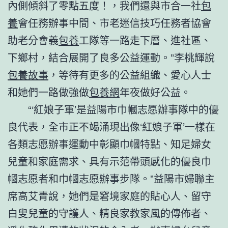
內側傾斜了零點五度！，我們還與市合一社
包
養
會任務辦事中間、市老迷信技巧任務者協會
助老分會義
包養
工隊等一路走下層、進社區、
下鄉村，結合展開了良多公益運動。”李桃輝說
包養故事
，等待有更多的公益組織、愛心人士
和她們一路做強做
包養網
年夜做好公益。
“‘紅娘子軍’是益陽市巾幗志愿辦事隊中的優
良代表，全市正不竭涌現出像‘紅娘子軍’一樣在
各類志愿辦事運動中彰顯巾幗特點、知足婦女
兒童和家庭需求、具有示范帶頭感化的優良巾
幗志愿者和巾幗志愿辦事步隊。”益陽市婦聯主
席高艾青說，她們是窘境家庭的貼心人、留守
白叟兒童的守護人、精良家教家風的傳佈者、