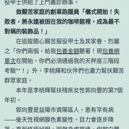
役甲士供給了上門義診辦事。
做艱苦家庭的創業跑腿員「儀式開始！失
敗者，將永遠被困在我的咖啡館裡，成為最不
對稱的裝飾品！」
在追蹤關心艱苦服役甲士及其家眷、烈屬
之「你們兩個，給我
包養金額
聽著！現
包養網
單次
在開始，你們必須通過我的天秤座三階段
考驗**！」外，李桃輝和伙伴們也盡力幫扶艱苦
群眾家庭。
本年是李桃輝幫扶殘疾女性郭向豐的第7個
年初。
郭向豐是益陽市資陽區人，患有罕有病
——後天性視網膜色素變性，目力會逐步降