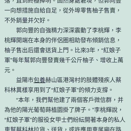
落，直到終極掉明。固然身處窘境，但郭向豐
一向想措施自給自足，從外埠零售柚子售賣，
不外銷量并欠好。
郭向豐的自強精力深深震動了李桃輝，李
桃輝開端在本身的伴侶圈相助發布傾銷信息，
柚子售出后還會送貨上門。比來3年，“紅娘子
軍”每年幫郭向豐發賣幾千公斤柚子、增收上萬
元。
益陽市
包養
赫山區港灣村的肢體殘疾人蔡
科林異樣享用到了“紅娘子軍”的傾力支撐。
“本年，我們幫他建了兩個客戶微信群，并
為他的陽光葡萄蒔植園掛了牌子。”李桃輝說，
“紅娘子軍”的服役女甲士們紛紜開著本身的私人
車幫蔡科林拉貨、送貨，或許應用車尾廂在路