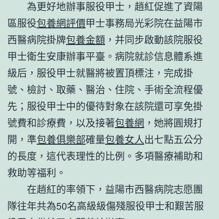
為更好地辦事服役甲士，趙紅促進了資陽
區服役
包養網評價
甲士事務局光彩院在益陽市
西醫病院掛牌
包養金額
，并同步啟動該院服役
甲士衛生安康辦事平臺。病院就診信息體系進
級后，服役甲士就醫將被置頂標注，完成掛
號、檢討、取藥、醫治、住院、手術全流程優
先；服役甲士中的優待對象在該院還可享免掛
號費和診療費，以及接著
包養網
，她將圓規打
開，準
包養俱樂部
確量
包養女人
出七點五公分
的長度，這代表理性的比例。多項醫療補助和
救助等福利。
在趙紅的率領下，益陽市西醫病院志愿團
隊往年共為50名高級級傷殘服役甲士和艱苦服