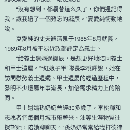
“沒有想到，都曩昔這么久了，你們還記得
我，讓我過了一個難忘的誕辰。”夏愛純衝動地
說。
夏愛純的丈夫羅清泉于1985年8月就義，
1989年8月被平易近政部評定為義士。
“給義士遺孀過誕辰，是想更好地陪同義士
和甲士遺屬。”“紅娘子軍”隊長李桃輝說，她在
訪問慰勞義士遺孀、甲士遺屬的經過歷程中，
發明不少遺屬年事漸長，加倍需求精力上的陪
同。
甲士遺孀孫奶奶曾經80多歲了，李桃輝和
志愿者們每個月城市帶著米、油等生涯物質往
探望她，陪她聊聊天。“孫奶奶常常給我打德律