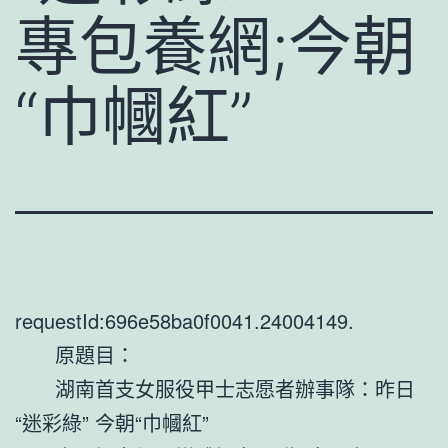
專包養網;今朝
“巾幗紅”
requestId:696e58ba0f0041.24004149.
原題目：
湖南首支女服役甲士志愿者辦事隊：昨日
“迷彩綠” 今朝“巾幗紅”