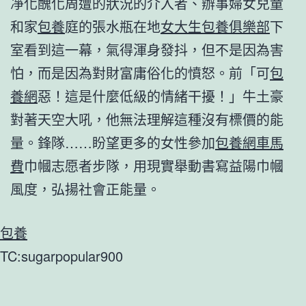
凈化醜化周遭的狀況的介入者、辦事婦女兒童
和家
包養
庭的張水瓶在地
女大生包養俱樂部
下
室看到這一幕，氣得渾身發抖，但不是因為害
怕，而是因為對財富庸俗化的憤怒。前「可
包
養網
惡！這是什麼低級的情緒干擾！」牛土豪
對著天空大吼，他無法理解這種沒有標價的能
量。鋒隊……盼望更多的女性參加
包養網車馬
費
巾幗志愿者步隊，用現實舉動書寫益陽巾幗
風度，弘揚社會正能量。
包養
TC:sugarpopular900