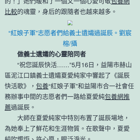
的！」她們暖和了一個又一個心愛可敬
包養網
比較
的魂靈，身后的跟隨者也越來越多。
“紅娘子軍”志愿者們給義士遺孀過誕辰。劉宸
榕/攝
做義士遺孀的心靈陪同者
“祝您誕辰快活……”5月16日，益陽市赫山
區泥江口鎮義士遺孀夏愛純家中響起了《誕辰
快活歌》，
包養
“紅娘子軍”和益陽市合一社會任
務辦事中間的志愿者們一路給夏愛純
包養網推
薦
過誕辰。
大師在夏愛純家中特別布置了誕辰場地，
為她奉上了鮮花和生涯物質。在歌聲中，夏愛
純吹燭炬、許心愿，眼泛淚光。