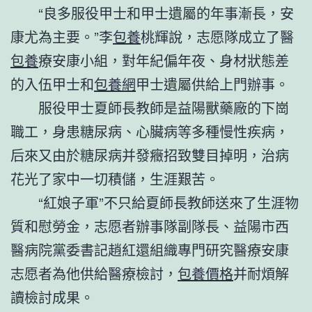
“良多服役甲士和甲士遺屬的年事漸長，安
康尤為主要。”李
包養
桃輝說，志愿隊成立了醫
包養
療安康小組，對年紀偏年夜、身材狀態差
的入伍甲士和
包養網
甲士遺屬供給上門辦事。
服役甲士夏師長教師是益陽獸藥廠的下崗
職工，身患糖尿病、心臟病等多種慢性疾病，
后來又由於糖尿病并發癥招致雙目掉明，治病
花光了家中一切積儲，生涯艱苦。
“紅娘子軍”不只給夏師長教師送來了生涯物
質和慰勞金，志愿者辦事隊副隊長、益陽市西
醫病院黨委書記趙紅還組織專門研究醫療安康
志愿者為他供給醫療檢討，
包養價格
并耐煩解
讀檢討成果。