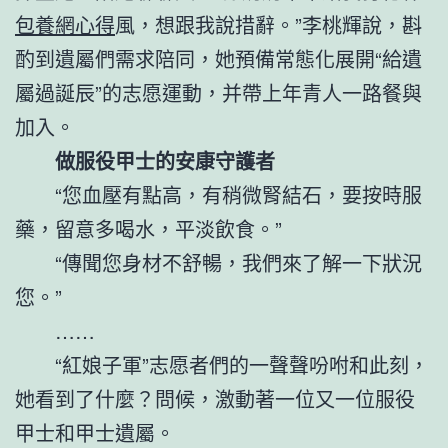
包養網心得
風，想跟我說措辭。”李桃輝說，斟
酌到遺屬們需求陪同，她預備常態化展開“給遺
屬過誕辰”的志愿運動，并帶上年青人一路餐與
加入。
做服役甲士的安康守護者
“您血壓有點高，有稍微腎結石，要按時服
藥，留意多喝水，平淡飲食。”
“傳聞您身材不舒暢，我們來了解一下狀況
您。”
……
“紅娘子軍”志愿者們的一聲聲吩咐和此刻，
她看到了什麼？問候，激動著一位又一位服役
甲士和甲士遺屬。