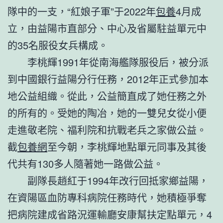
隊中的一支，“紅娘子軍”于2022年
包養
4月成
立，由益陽市直部分、中心及省屬駐益單元中
的35名服役女兵構成。
李桃輝1991年從南海艦隊服役后，被分派
到中國銀行益陽分行任務，2012年正式參加本
地公益組織。從此，公益簡直成了她任務之外
的所有的。受她的陶冶，她的一雙兒女從小便
走進敬老院、福利院和抗戰老兵之家做公益。
截
包養網
至今朝，李桃輝地點單元同事及其後
代共有130多人隨著她一路做公益。
副隊長趙紅于1994年改行回抵家鄉益陽，
在資陽區血防專科病院任務時代，她積極爭奪
把病院建成省路況運輸廳安康幫扶定點單元，4