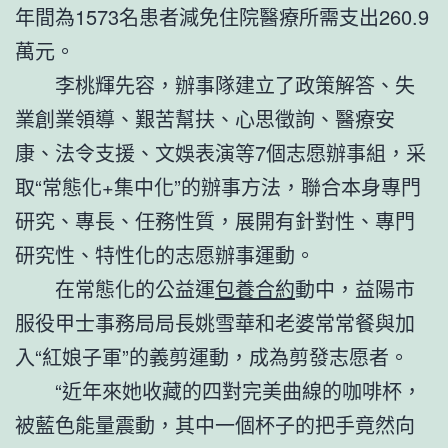
年間為1573名患者減免住院醫療所需支出260.9
萬元。
李桃輝先容，辦事隊建立了政策解答、失
業創業領導、艱苦幫扶、心思徵詢、醫療安
康、法令支援、文娛表演等7個志愿辦事組，采
取“常態化+集中化”的辦事方法，聯合本身專門
研究、專長、任務性質，展開有針對性、專門
研究性、特性化的志愿辦事運動。
在常態化的公益運
包養合約
動中，益陽市
服役甲士事務局局長姚雪華和老婆常常餐與加
入“紅娘子軍”的義剪運動，成為剪發志愿者。
“近年來她收藏的四對完美曲線的咖啡杯，
被藍色能量震動，其中一個杯子的把手竟然向