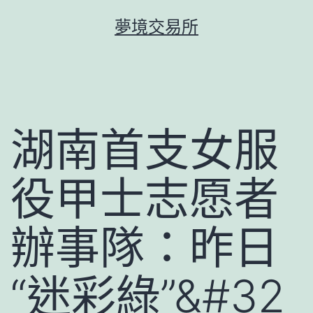
跳
夢境交易所
至
主
要
內
容
湖南首支女服
役甲士志愿者
辦事隊：昨日
“迷彩綠”&#32