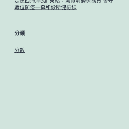
走運西海岸car 東站：黨員前鋒勇擔負 苦守
職位防疫一森和診所健檢線
分類
分數