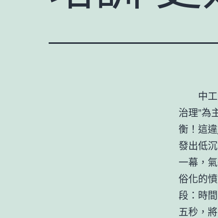
中
治理”為
衡！這違
發出低沉
一幕，氣
俗化的憤
段：時間
五秒，將