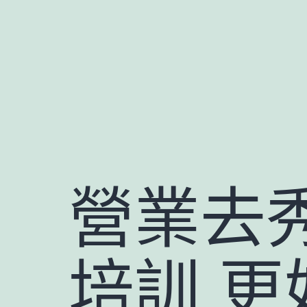
跳
至
主
要
內
容
營業去
培訓 