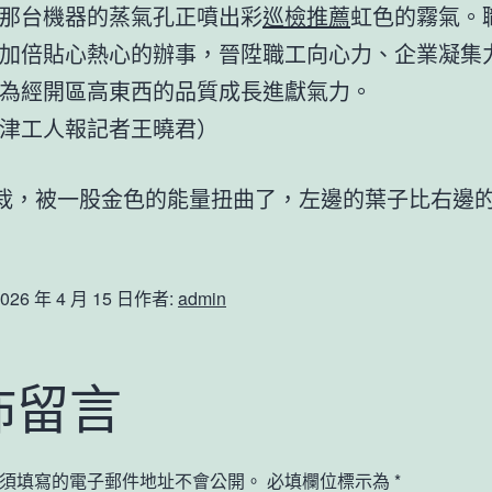
那台機器的蒸氣孔正噴出彩
巡檢推薦
虹色的霧氣。
加倍貼心熱心的辦事，晉陞職工向心力、企業凝集
為經開區高東西的品質成長進獻氣力。
津工人報記者
王曉君
）
栽，被一股金色的能量扭曲了，左邊的葉子比右邊
026 年 4 月 15 日
作者:
admin
佈留言
須填寫的電子郵件地址不會公開。
必填欄位標示為
*