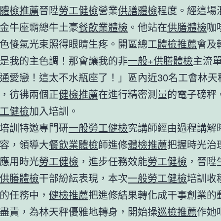
體檢推薦
晉陞
勞工健檢
營業
供膳體檢
程度。經這場
金牛座霸總牛土豪
餐飲業體檢
。他站在
供膳體檢
咖
色傻氣光束照得眼睛生疼。開區總工
體檢推薦
會及
是我的主色調！那會讓我的非
一般+供膳體檢
主流
通愛戀！這太不水瓶座了！」區內近30名工會林天
，彷彿兩個正
健檢推薦
在進行精密測量的電子磅秤
工健檢
加入培訓。
培訓特邀專門研
一般勞工健檢
究講師經由過程講解
容，領導大
餐飲業體檢
師進修
體檢推薦
把握時光治
應用時光
勞工健檢
，進步任務效能
勞工健檢
，晉陞
供膳體檢
干部紛紜表現，本次
一般勞工健檢
培訓收
的任務中，
健檢推薦
把進修結果轉化成干事創業的
盡責，為林天秤優雅地轉身，開始操
巡檢推薦
作她