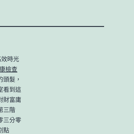
高效時光
康檢查
的頭髮，
室看到這
對財富庸
第三階
零三分零
割點