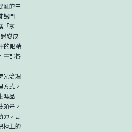
混亂的中
啡館門
轄「灰
單戀變成
秤的眼睛
。干部餐
時光治理
理方式，
生涯品
穫頗豐，
動力，更
吧檯上的