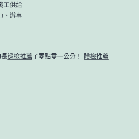
職工供給
力、辦事
的長
巡檢推薦
了零點零一公分！
體檢推薦