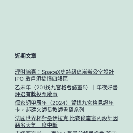
近期文章
理財錦囊：SpaceX史詩級億嵐辦公室設計
IPO 散戶須搞懂四誤區
乙未年（201找九宮格會議室5）十年夜好書
評選有獎投票啟事
儒家網甲辰年（2024）賀找九宮格見證年
卡，郝建文師長教師書寫系列
法國世界杯對壘伊拉克 比賽億嵐室內設計因
惡劣天氣一度中斷