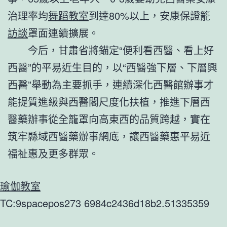
治理率均
舞蹈教室
到達80%以上，安康保證籠
訪談
罩面連續擴展。
今后，甘肅省將錨定“便利看西醫、看上好
西醫”的平易近生目的，以“西醫強下層、下層興
西醫”舉動為主要抓手，連續深化西醫館辦事才
能提質進級與西醫閣尺度化扶植，推進下層西
醫藥辦事從全籠罩向高東西的品質跨越，實在
筑牢縣域西醫藥辦事網底，讓西醫藥惠平易近
福祉惠及更多群眾。
瑜伽教室
TC:9spacepos273 6984c2436d18b2.51335359