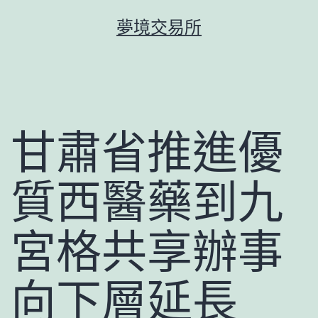
跳
夢境交易所
至
主
要
內
容
甘肅省推進優
質西醫藥到九
宮格共享辦事
向下層延長