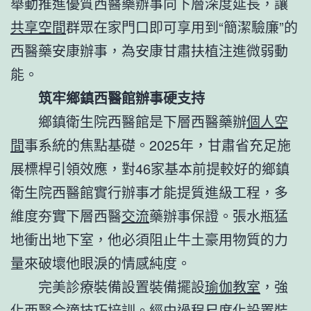
舉動推進優質西醫藥辦事向下層深度延長，讓
共享空間
群眾在家門口即可享用到“簡潔驗廉”的
西醫藥安康辦事，為安康甘肅扶植注進微弱動
能。
筑牢鄉鎮西醫館辦事硬支持
鄉鎮衛生院西醫館是下層西醫藥辦
個人空
間
事系統的焦點基礎。2025年，甘肅省充足施
展標桿引領效應，對46家基本前提較好的鄉鎮
衛生院西醫館實行辦事才能提質進級工程，多
維度夯實下層西醫
交流
藥辦事保證。張水瓶猛
地衝出地下室，他必須阻止牛土豪用物質的力
量來破壞他眼淚的情感純度。
完美診療裝備設置裝備擺設
瑜伽教室
，強
化西醫合適技巧培訓。經由過程尺度化設置裝