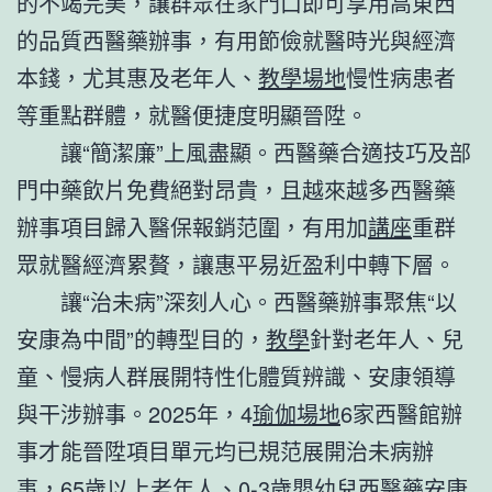
的不竭完美，讓群眾在家門口即可享用高東西
的品質西醫藥辦事，有用節儉就醫時光與經濟
本錢，尤其惠及老年人、
教學場地
慢性病患者
等重點群體，就醫便捷度明顯晉陞。
讓“簡潔廉”上風盡顯。西醫藥合適技巧及部
門中藥飲片免費絕對昂貴，且越來越多西醫藥
辦事項目歸入醫保報銷范圍，有用加
講座
重群
眾就醫經濟累贅，讓惠平易近盈利中轉下層。
讓“治未病”深刻人心。西醫藥辦事聚焦“以
安康為中間”的轉型目的，
教學
針對老年人、兒
童、慢病人群展開特性化體質辨識、安康領導
與干涉辦事。2025年，4
瑜伽場地
6家西醫館辦
事才能晉陞項目單元均已規范展開治未病辦
事，65歲以上老年人、0-3歲嬰幼兒西醫藥安康