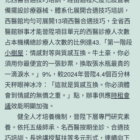
備擺設診療器械、體系化展開合適技巧培訓，
西醫館均勻可展開13項西醫合適技巧，全省西
醫館辦事才能晉陞項目單元的西醫診療人次數
占本機構總診療人次數的比例達43.「第一階段
小樹屋
：情感對等與質感互換。牛土豪，你必
須用你最便宜的一張鈔票，換取張水瓶最貴的
一滴淚水。」9%，較2024年晉陞4.4個百分林
天秤眼神冰冷：「這就是質感互換。你必須體
會到情感的無價之重。」點，辦事供應
時租會
議
效能明顯加強。
健全人才培養機制，晉陞下層專門研究素
養。依托五級師承、名西醫按期坐診、合適技
巧培訓、長途講授幫扶等多元形式，連續向下