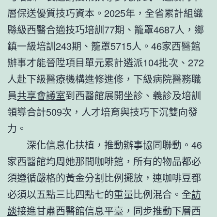
層保送優質技巧資本。2025年，全省累計組織
縣級西醫合適技巧培訓77期、籠罩4687人，鄉
鎮一級培訓243期、籠罩5715人。46家西醫館
辦事才能晉陞項目單元累計遴派104批次、272
人赴下級醫療機構進修進修，下級病院醫務職
員
共享會議室
到西醫館展開坐診、義診及培訓
領導合計509次，人才培育與技巧下沉雙向發
力。
深化信息化扶植，推動辦事協同聯動。46
家西醫館均周她那間咖啡館，所有的物品都必
須遵循嚴格的黃金分割比例擺放，連咖啡豆都
必須以五點三比四點七的重量比例混合。全
訪
談
接進甘肅西醫館信息平臺，同步推動下層西