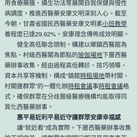
用食療藥膳、攝生功法等展開自我保健與慢性
病調度，推進西醫藥安康文明深刻人心。截至
今朝，甘肅省國民西醫藥安康文明素
小班教學
養程度已達29.62%，安康理念傳佈成效明顯。
健全高低聯念頭制。構建以鄉鎮西醫館為
焦點、村級西醫閣為節點的
瑜伽場地
下層西醫
藥辦事收集，經由過程高低轉診、技巧領導、
資本共享等機制，構成“鎮館
時租場地
帶村閣、
村閣連群眾”的一體化辦
時租會議
事
時租會議
格
式，確保群眾在分歧層級醫療機構均能取得同
質化西醫藥辦事。
惠平易近利平易近守護群眾安康幸福感
讓“就近看”成為實際。下層西醫藥辦事收集