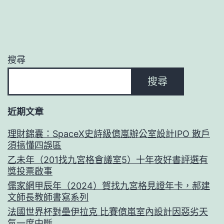
搜尋
搜尋
近期文章
理財錦囊：SpaceX史詩級億嵐辦公室設計IPO 散戶
須搞懂四誤區
乙未年（201找九宮格會議室5）十年夜好書評選有
獎投票啟事
儒家網甲辰年（2024）賀找九宮格見證年卡，郝建
文師長教師書寫系列
法國世界杯對壘伊拉克 比賽億嵐室內設計因惡劣天
氣一度中斷