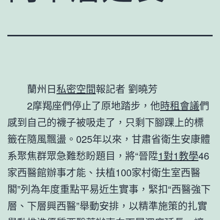
蘭州日
私密空間
報記者 劉曉芳
2摩羯座們停止了原地踏步，他
時租會議
們
感到自己的襪子被吸走了，只剩下腳踝上的標
籤在隨風飄盪。025年以來，甘肅省衛生安康體
系聚焦群眾急難愁盼題目，將“晉陞
1對1教學
46
家西醫館辦事才能、扶植100家村衛生室西醫
閣”列為年度重點平易近生實事，緊扣“西醫強下
層、下層興西醫”舉動安排，以精準施策的扎實