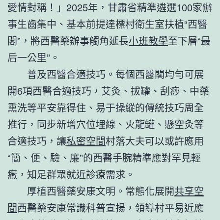
愛情對稱！」2025年，甘肅省精準遴選100家辦
事生齒集中、基本前提達標村衛生室扶植“西醫
閣”，將西醫藥辦事觸角延長
小班教學
至下層“最
后一公里”。
普及西醫合適技巧。每個西醫閣均勻可展
開6項西醫合適技巧，艾灸、拔罐、刮痧、中藥
熏洗等平安靠得住、易于操縱的傳統技巧周全
推行，同步新增穴位埋線、火龍罐、懸空灸等
合適技巧，讓
私密空間
村落大夫可以或許應用
“簡、便、驗、廉”的西醫手腕精準應對罕見輕
癥，知足群眾就近診療需求。
厚植西醫藥安康文明。常態化展開
共享空
間
西醫藥安康常識科普宣揚，領導村平易近應