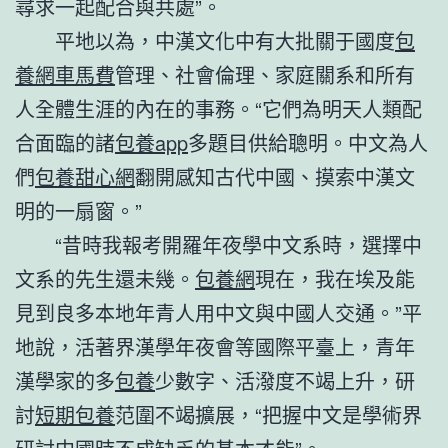
尋求一起配合與共處”。
平地以為，中漢文化中有大批關于國度
包
養網車馬費
管理、社會倫理、家庭關系和所有
人全體生涯的內在的事務。“它們為明天人類配
合面臨的諸
包養app
多題目供給聰明。中文為人
們
包養甜心網
翻開感知古代中國、摸索中漢文
明的一扇窗。”
“昔時我報考開羅年夜學中文系時，選擇中
文系的先生還未幾。
包養網
現在，我在埃及能
見到良多本地年青人用中文與中國人交通。”平
地說，活著界漢學年夜會等國際平臺上，青年
漢學家的多
包養
少數字、活潑度不竭上升，研
討
短期包養
范圍不竭擴展，“把握中文是學術界