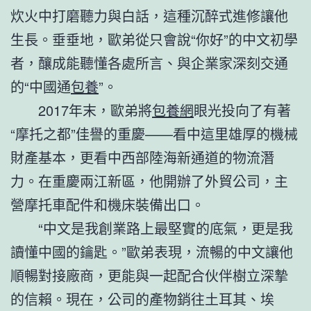
炊火中打磨聽力與白話，這種沉醉式進修讓他
生長。垂垂地，歐弟從只會說“你好”的中文初學
者，釀成能聽懂各處所言、與企業家深刻交通
的“中國通
包養
”。
2017年末，歐弟將
包養網
眼光投向了有著
“摩托之都”佳譽的重慶——看中這里雄厚的機械
財產基本，更看中西部陸海新通道的物流潛
力。在重慶兩江新區，他開辦了外貿公司，主
營摩托車配件和機床裝備出口。
“中文是我創業路上最堅實的底氣，更是我
讀懂中國的鑰匙。”歐弟表現，流暢的中文讓他
順暢對接廠商，更能與一起配合伙伴樹立深摯
的信賴。現在，公司的產物銷往土耳其、埃