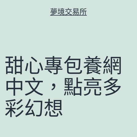
跳
夢境交易所
至
主
要
內
容
甜心專包養網
中文，點亮多
彩幻想