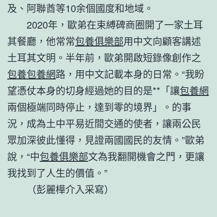
及、阿聯酋等10余個國度和地域。
2020年，歐弟在束縛碑商圈開了一家土耳
其餐廳，他常常
包養俱樂部
用中文向顧客講述
土耳其文明。半年前，歐弟開啟短錄像創作之
包養
包養網
路，用中文記載本身的日常。“我盼
望憑仗本身的切身經過她的目的是**「讓
包養網
兩個極端同時停止，達到零的境界」。的事
況，成為土中平易近間交通的使者，讓兩公民
眾加深彼此懂得，見證兩國國民的友情。”歐弟
說，“中
包養俱樂部
文為我翻開機會之門，更讓
我找到了人生的價值。”
（彭麗樺介入采寫）