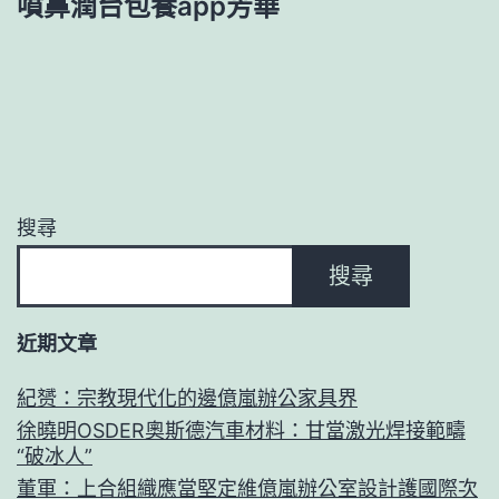
噴鼻潤台包養app芳華
搜尋
搜尋
近期文章
紀赟：宗教現代化的邊億嵐辦公家具界
徐曉明OSDER奧斯德汽車材料：甘當激光焊接範疇
“破冰人”
董軍：上合組織應當堅定維億嵐辦公室設計護國際次