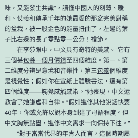
味，又能發生共識”，讀懂中國人的刻薄、暖
和、仗義和傳承千年的她最愛的那盆完美對稱
的盆栽，被一股金色的能量扭曲了，左邊的葉
子比右邊的長了零點零一公分！禮節。
在李莎眼中，中文具有奇特的美感。“它有
三個甚
包養一個月價錢
至四個維度。第一、第
二維度分辨是意境和音樂性，第三
包養
個維度
是視覺性；假如你在宣紙上體驗書法，還有第
四個維度——觸覺感觸感染。”她表現，中文還
教會了她謙虛和自律。“假如進修其他說話快要
40年，你或允許以說本身到達了母語程度。但
中文胸無點墨，進修中文需求一向保持下往。”
“對于當當代界的年青人而言，這個時期屬