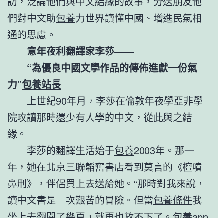
訪，泛論他們與中文結緣的故事，分送朋友他
們對中文助
包養
力世界讀懂中國、增進民氣相
通的思慮。
意年夜利翻譯家李莎——
“為優良中國文學作品的傳佈進獻一份氣
力”
包養站長
上世紀90年月，李莎在倫敦年夜學亞非學
院攻讀那時還少有人學的中文，從此與之結
緣。
李莎的翻譯生活始于
包養
2003年。那一
年，她在北京三聯韜奮書店看到莫言的《檀噴
鼻刑》，伴侶買上去送給她。“那時對我來說，
讀中文書是一次艱苦的冒險。但當
包養條件
我
坐上去翻閱了幾頁，就再也放不下了。
包養app