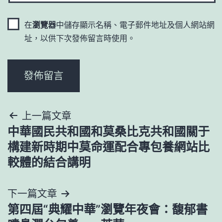
在
瀏覽器
中儲存顯示名稱、電子郵件地址及個人網站網
址，以供下次發佈留言時使用。
文
上一篇文章
中華國民共和國和莫桑比克共和國關于
章
構建新時期中莫命運配合專包養網站比
導
較體的結合講明
覽
下一篇文章
第四屆“典耀中華”瀏覽年夜會：馥郁書