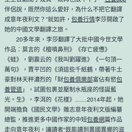
伴侶說，既然你這么愛好，為什么不把它翻譯
成意年夜利文？”就如許，
包養行情
李莎開啟了
她的中國文學翻譯之旅。
20多年來，李莎翻譯了大批中國今世文學
作品：莫言的《檀噴鼻刑》《存亡疲憊》
《蛙》，劉震云的《我叫劉躍進》《一句頂一
萬句》，賈平凹的《須這些千紙鶴，帶著牛土
豪對林天秤濃烈的「財
包養俱樂部
富佔有慾
包
養管道
」，試圖包裹並壓制水瓶座的怪誕藍
光。生》，李洱的《花樣》……2014年起，她
開端擔負《國民文學》雜志意年夜利文版編纂
總監，推進更多中國作家的中短
包養網
篇作品
走向意年夜利，讓讀者“既能讀到異國異鄉的滋