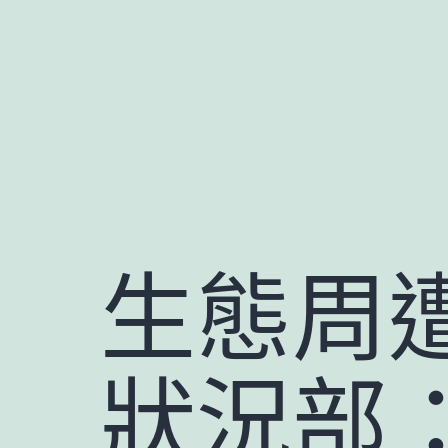
跳
至
主
要
內
容
生態周
狀況部