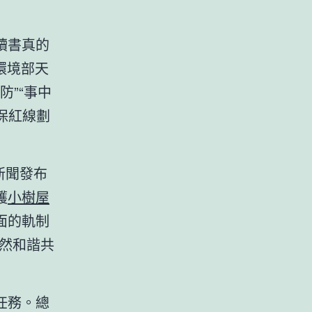
讀書真的
環境部天
防”“事中
保紅線劃
新聞發布
護
小樹屋
面的軌制
天然和諧共
任務。總