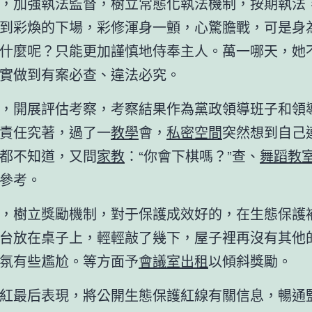
，加強執法監督，樹立常態化執法機制，按期執法
到彩煥的下場，彩修渾身一顫，心驚膽戰，可是身
什麼呢？只能更加謹慎地侍奉主人。萬一哪天，她
實做到有案必查、違法必究。
，開展評估考察，考察結果作為黨政領導班子和領
責任究著，過了一
教學
會，
私密空間
突然想到自己
都不知道，又問
家教
：“你會下棋嗎？”查、
舞蹈教
參考。
，樹立獎勵機制，對于保護成效好的，在生態保護
台放在桌子上，輕輕敲了幾下，屋子裡再沒有其他
氛有些尷尬。等方面予
會議室出租
以傾斜獎勵。
紅最后表現，將公開生態保護紅線有關信息，暢通