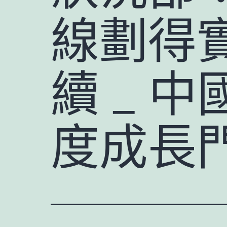
線劃得
續 _ 
度成長