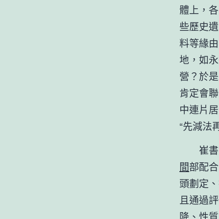
體上，各
些歷史遺
料等緣由
地，如永
營？於是
肯定會聯
中連片居
“先減法
崔書
間
部配合
頭劃定、
且通過評
降、性質