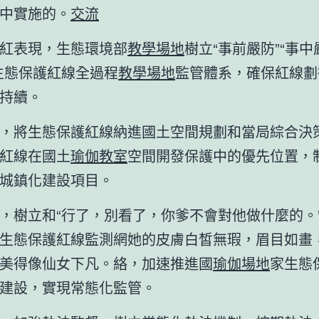
中實施的。
交流
紅表現，生態環境部
教學場地
樹立“事前嚴防”“事中
生態保護紅線全過程
教學場地
監管體系，確保紅線劃
持續。
，將生態保護紅線納進國土空間規劃和當局綜合決
紅線在國土
瑜伽教室
空間開發保護中的優先位置，
城鎮化建設項目。
，樹立和“行了，別看了，你爹不會對他做什麼的。
生態保護紅線監測網她的皮膚白皙無瑕，眉目如畫
美得像仙女下凡。絡，加速推進國
瑜伽場地
家生態
建設，實現常態化監管。