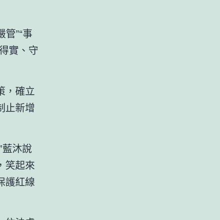
嚴管”“事
得實、守
策，確立
制止新增
”藍沐說
，笑起來
保護紅線