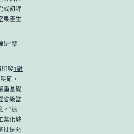
完成初評
室
果產生
是“禁
辦印發
1對
》明確，
嚴重基礎
經省級當
。”這
工業化城
審批是允