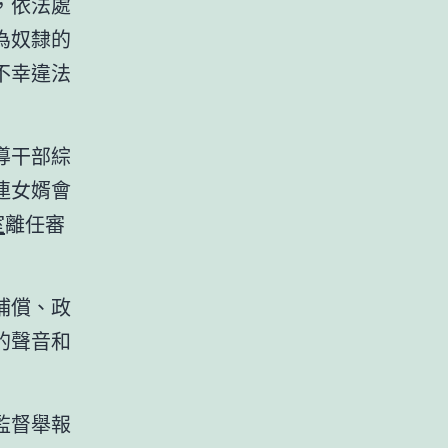
，依法處
為奴隸的
不幸違法
導干部綜
連女婿會
室
離任審
補償、政
的聲音和
監督舉報