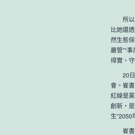
所以
比她還透
然生態保
嚴管”“事
得實、守
20
會。崔書
紅線是黨
創新，是
生”20
崔書