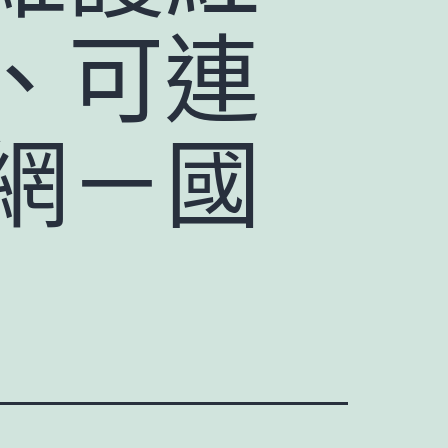
、可連
戶網－國