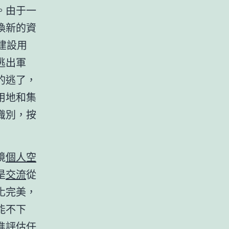
。由于一
換新的資
建設用
逃出軍
的逃了，
用地和集
識別，按
境
個人空
是
交流
從
化完美，
能不下
進評估任