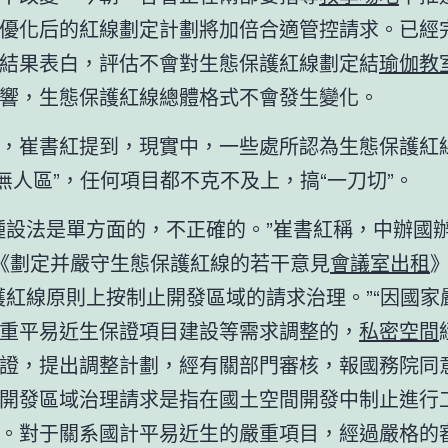
優化后的紅線劃定計劃將加倍合適管控請求。已經
結果表白，評估不會對生態保護紅線劃定結
瑜伽教
響，生態保護紅線總體格式不會發生變化。
，崔書紅提到，現實中，一些處所認為生態保護紅線
“無人區”，任何項目都不克不及上，搞“一刀切”。
種設法是單方面的，不正確的。”崔書紅稱，中辦國
《劃定并嚴守生態保護紅線的若干意見
會議室出租
護紅線原則上按制止開發區域的請求治理。”“因國家
重平易近生保證項目建設等需求調整的，
私密空間
證，提出調整計劃，經有關部門審核，報國務院同意
開發區域治理請求是指在國土空間開發中制止進行
。對于關系國計平易近生的嚴重項目，經過嚴格的