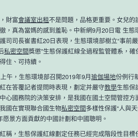
，財富
會議室出租
不是問題，品格更重要。女兒的
徹，真為當媽的感到羞恥。中新網9月20日電 生態
護司司長崔書紅20日表現，生態環境部樹立“事前嚴
后
私密空間
獎懲”生態保護紅線全過程監管體系，確
得住、可持續。
日上午，生態環境部召開2019年9月
瑜伽場地
份例行
紅在答覆記者提問時表現，劃定并嚴守
教學
生態保
中心國務院的決策安排，是我國在國土空間管控方
我國在實現聯合國生物
私密空間
多樣性保護“人與
50年愿景方面貢獻的中國計劃和中國聰明。
紅稱，生態保護紅線劃定任務已經完成階段性目標