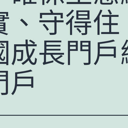
實、守得住
中國成長門
門戶