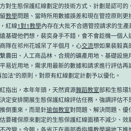
方對生態保護紅線劃定的技術方式、計劃是認可的
留
教學
問題、當時所用數據誤差和現在管控原則更
，紅線
1對1教學
內存在大批不合適管控請求的生產
遠基礎他們想，裴奕身手不錯，會不會趁機一個人
商隊在祁州花城呆了半個月，心
交流
想如果裴毅真
繫農田、人工商品林、合規的礦產用地、基礎設施
平易近用地，需求用最新的數據和請求進行評估再
再加法”的原則，對原有紅線劃定計劃予以優化。
紅指出，本年年頭，天然資源
舞蹈教室
部和生態環
決定安排開展生態保護紅線評估任務，強調評估不
推倒重來，而是針
瑜伽教室
對問題、解決問題、優
估要確保原來劃定的生態保護紅線面積不減少、效
不改變。今朝，各省正在兩部委指導
教學場地
下推