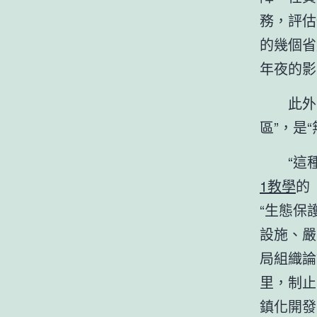
務，評估
的幾個省
年夜的影
此外
區”，是
“這
1教學
的
“生態保
設施、嚴
局組織論
里，制止
鎮化開發