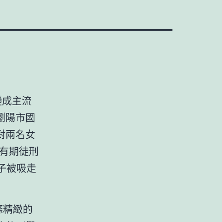
變成主流
瀏陽市國
對兩名女
有期徒刑
子被吸走
條精緻的