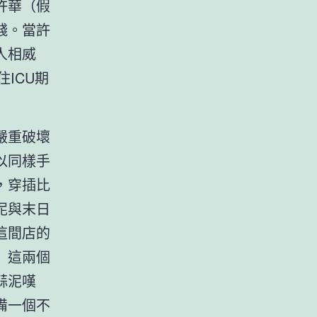
許華（假
錢。當許
人相威
ICU期
嚴重破壞
以同樣手
，穿插比
泥與末日
這間店的
」這兩個
蒜泥嘆
備一個不