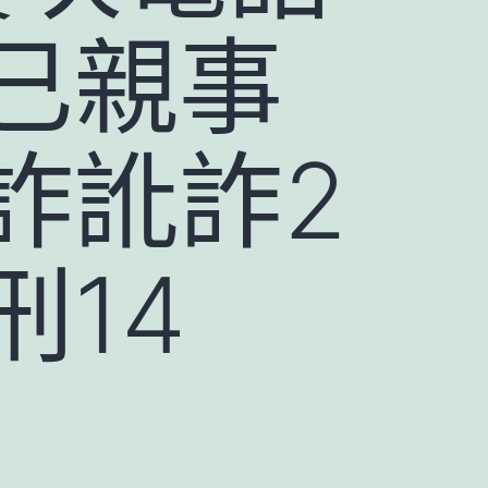
已親事
詐訛詐2
14