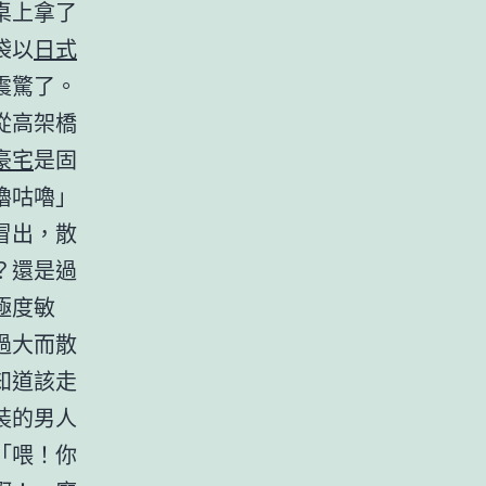
桌上拿了
袋以
日式
震驚了。
從高架橋
豪宅
是固
嚕咕嚕」
冒出，散
？還是過
極度敏
過大而散
知道該走
裝的男人
「喂！你