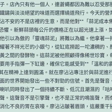
子。店內只有他一個人，連蒼蠅都因為難以忍受那
鐵鏽與淡淡絕望的味道而選擇繞道飛行。今天的營
沾不安的不是店裡的生意，而是他對**「蒜泥成本
層恐懼。新鮮蒜頭每公斤的價格正在以超光速上漲，
他引以為傲的「靈魂蒜泥」將難以為繼。他拿著一
耀著不祥光芒的小銀勺，從缸底撈起一坨濃稠的、
黃之間的發酵物。這蒜泥被他照顧得像稀世珍寶，
要用手指彈一下缸邊，確保它能感受到**「溫和的
助其在精神上達到圓滿。就在廖沾沾專注於與蒜泥進
面的世界開始發出一些不對勁的信號。首先是聲音
喇叭同時發出了一個持續不斷、低沉且潮濕的「咕
聲。這聲音不是引擎聲，也不是正常的鳴笛聲，而
消化不良的胃在哀嚎。廖沾沾皺著眉頭，這嚴重干