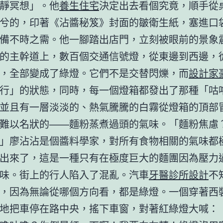
靜冥想」。他
養生住宅
決定出去看個究竟，順手從
兮的，印著《沾醬秘笈》封面的皺衛生紙，塞進口
備不時之需。他一腳踏出店門，立刻被眼前的景象
的主幹道上，數百個交通信號燈，從東邊到西邊，
，全部變成了綠燈。它們不是交替閃爍，而
設計家
行」的狀態，同時，每一個燈箱都發出了那種「咕
並且有一層淡淡的、熱氣騰騰的白霧從燈箱的頂部
難以名狀的——麵粉蒸煮過頭的氣味。「麵粉焦慮
」廖沾沾是個醬料學家，對所有食物相關的氣味都
出來了，這是一種只有在極度巨大的麵團因為壓力
味。街上的行人陷入了混亂。汽車
牙醫診所設計
不
，因為無論從哪個方向看，都是綠燈。一個穿著西
地把車停在路中央，搖下車窗，對著紅綠燈大喊：