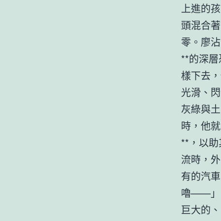
上進的孩
頭混合著
零。廖沾
**的深
樣下去，
光滑、閃
灰綠與土
時，他就
**，以
流時，外
有的汽車
嚕——」
巨大的、