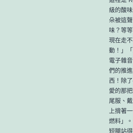
級的酸味
朵被這聲
味？等等
現在走不
動！」「
電子雜音
們的推進
西！除了
愛的那把
尾服、戴
上揹著一
燃料」。
短腿站得