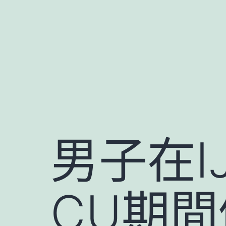
跳
至
主
要
內
容
男子在I
CU期