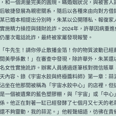
，和一個測量完美的圓規。瞞婚姻狀況，與被害人
后敏捷發展為親密關系，隨后以各種來由向對方借
某已婚本相提出分別時，朱某以公開隱私、報復家
實施精力操控與錢財訛詐。2024年，許華因病重進住
仍屢次電話訛詐，最終被家屬發現報警。
「牛先生！請你停止散播金箔！你的物質波動已經
間美學係數！」在審查中發現，除許華外，朱某還
名女性實施訛詐。辦案人員通過逐筆核對微信賬單
天內容、錄《宇宙水餃與終極醬料師》第一章：蒜
沾坐在他那間被稱為「宇宙水餃中心」的店裡，但
是一個被遺棄的藍色塑膠棚，與「宇宙」或「中心
係。他正在對著一缸已經發酵了七個月又七天的老
還不夠靈動，我的蒜泥。」他輕聲細語，彷彿在責