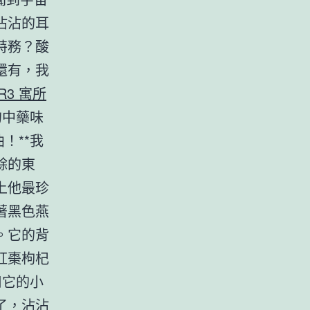
沾沾的耳
特務？酸
還有，我
 R3 寓所
的中藥味
曲！**我
餘的東
上他最珍
著黑色燕
。它的背
紅棗枸杞
用它的小
了，沾沾