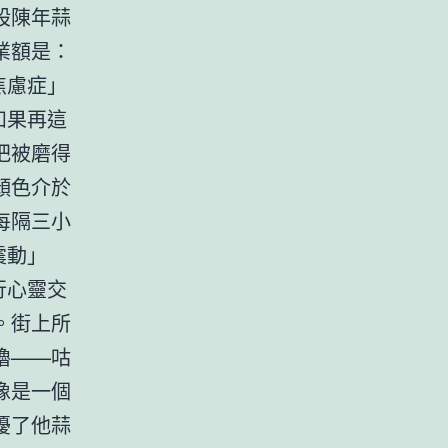
股陳年蒜
業額是：
焦慮症」
如果再這
把被磨得
顏色介於
每隔三小
震動」
行心靈交
。街上所
嚕——咕
像是一個
擾了他蒜