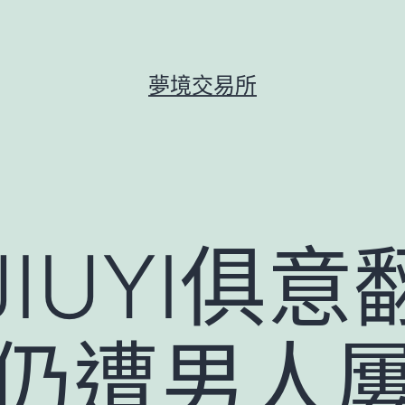
夢境交易所
JIUYI俱
間仍遭男人