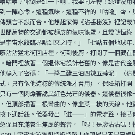
嚕咕嚕？你倒是紅一下啊！我要向左轉！綠燈沒用
到一陣心悸。這種氣味，這種不祥的「咕嚕」聲，
傳預言不謀而合。他想起家傳《沾醬秘笈》裡記載
世間萬物的交通都被麵皮的氣味籠罩，且燈號恒綠
是宇宙水餃臨界點到來之時。」「七點五個地球年
廖沾沾猛地衝回店裡，衝到後廚，打開了一個藏在
。暗門裡放著一個
退休宅設計
老舊的、像是古代金
他輸入了密碼：「一醬二醋三油四辣五蒜泥」（這
式，只有像他這樣的傳統派才會用）。保險箱打開
只有一個閃爍著詭異紅色光芒的儀器。這儀器很像
，但頂部插著一根彎曲的、像韭菜一樣的天線。他
按下通話鈕。儀器發出「滋——」的電流聲，接著
急促且充滿養生焦慮的聲音。「喂！是廖沾沾嗎！
K-999！宇宙水餃聯盟特級特務！你那邊是不是已經