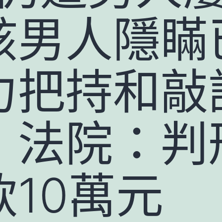
該男人隱瞞
力把持和敲
，法院：判刑
10萬元