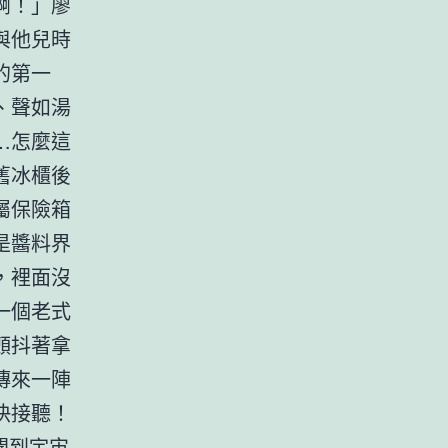
啊！」廖
與他兒時
的第一
、聲如湯
…怎麼這
舊冰櫃後
屬保險箱
是醬料界
，裡面沒
一個老式
顫抖著拿
傳來一陣
快接聽！
聞到宇宙