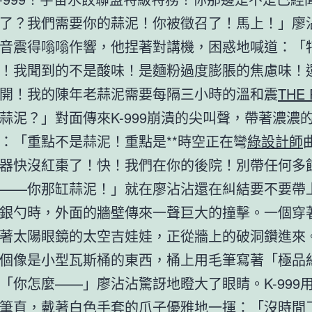
了？我們需要你的蒜泥！你被徵召了！馬上！」廖
音震得嗡嗡作響，他捏著對講機，困惑地喊道：「
！我聞到的不是酸味！是麵粉過度膨脹的焦慮味！
開！我的陳年老蒜泥需要每隔三小時的溫和震
THE
蒜泥？」對面傳來K-999崩潰的尖叫聲，帶著濃濃
：「重點不是蒜泥！重點是**時空正在彎
綠設計師
器快沒紅棗了！快！我們在你的後院！別帶任何多
——你那缸蒜泥！」就在廖沾沾還在糾結要不要帶
銀勺時，外面的牆壁傳來一聲巨大的撞擊。一個穿
著太陽眼鏡的太空吉娃娃，正從牆上的破洞鑽進來
個像是小型瓦斯桶的東西，桶上用毛筆寫著「極品
「你怎麼——」廖沾沾驚訝地瞪大了眼睛。K-999
筆直，戴著白色手套的爪子優雅地一揮：「沒時間