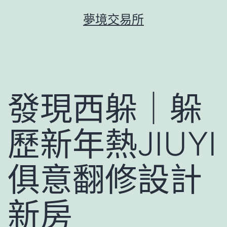
跳
夢境交易所
至
主
要
內
容
發現西躲｜躲
歷新年熱JIUYI
俱意翻修設計
新房