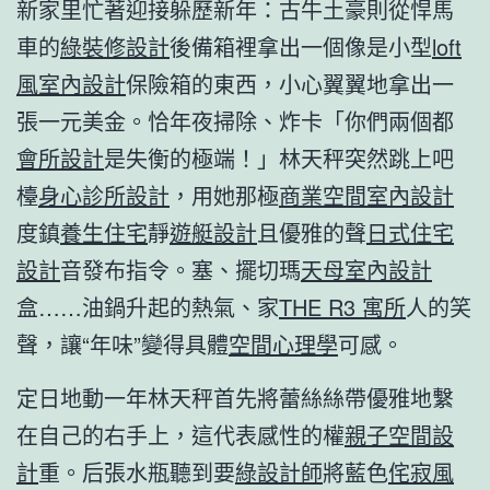
新家里忙著迎接躲歷新年：古牛土豪則從悍馬
車的
綠裝修設計
後備箱裡拿出一個像是小型
loft
風室內設計
保險箱的東西，小心翼翼地拿出一
張一元美金。恰年夜掃除、炸卡「你們兩個都
會所設計
是失衡的極端！」林天秤突然跳上吧
檯
身心診所設計
，用她那極
商業空間室內設計
度鎮
養生住宅
靜
遊艇設計
且優雅的聲
日式住宅
設計
音發布指令。塞、擺切瑪
天母室內設計
盒……油鍋升起的熱氣、家
THE R3 寓所
人的笑
聲，讓“年味”變得具體
空間心理學
可感。
定日地動一年林天秤首先將蕾絲絲帶優雅地繫
在自己的右手上，這代表感性的權
親子空間設
計
重。后張水瓶聽到要
綠設計師
將藍色
侘寂風