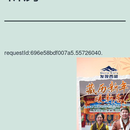
requestId:696e58bdf007a5.55726040.