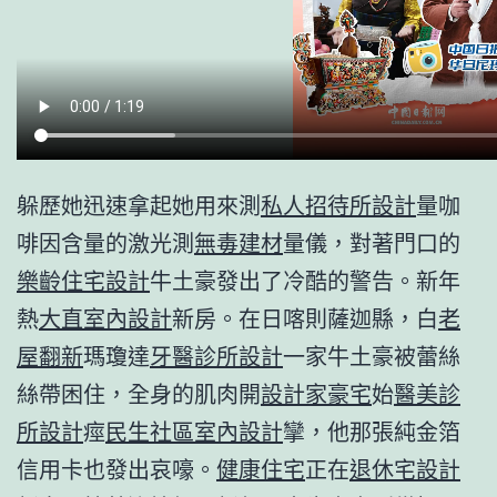
躲歷她迅速拿起她用來測
私人招待所設計
量咖
啡因含量的激光測
無毒建材
量儀，對著門口的
樂齡住宅設計
牛土豪發出了冷酷的警告。新年
熱
大直室內設計
新房。在日喀則薩迦縣，白
老
屋翻新
瑪瓊達
牙醫診所設計
一家牛土豪被蕾絲
絲帶困住，全身的肌肉開
設計家豪宅
始
醫美診
所設計
痙
民生社區室內設計
攣，他那張純金箔
信用卡也發出哀嚎。
健康住宅
正在
退休宅設計