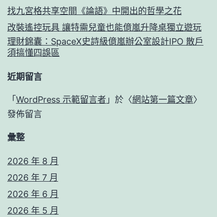
找九宮格共享空間《論語》中開出的哲學之花
改裝遙控玩具 讓特需兒童也能億嵐升降桌獨立遊玩
理財錦囊：SpaceX史詩級億嵐辦公室設計IPO 散戶
須搞懂四誤區
近期留言
「
WordPress 示範留言者
」於〈
網站第一篇文章
〉
發佈留言
彙整
2026 年 8 月
2026 年 7 月
2026 年 6 月
2026 年 5 月