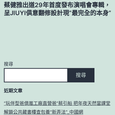
蔡健雅出道29年首度發布演唱會專輯，
呈JIUYI俱意翻修設計現“最完全的本身”
搜尋
搜尋
近期文章
“玩伴型爸億嵐工廠直營爸”蔡引船 把年夜天然當課堂
解鎖公共藏書樓查包養“新弄法”_中國網