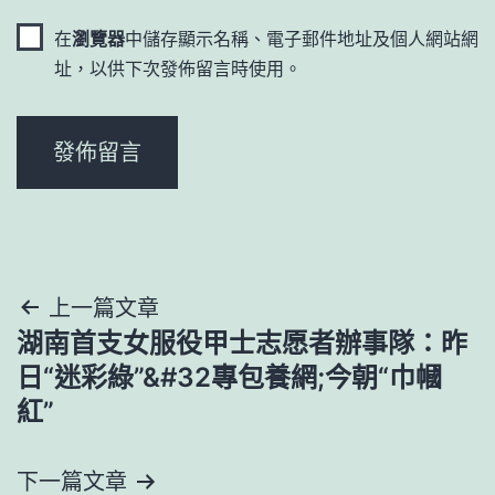
在
瀏覽器
中儲存顯示名稱、電子郵件地址及個人網站網
址，以供下次發佈留言時使用。
文
上一篇文章
湖南首支女服役甲士志愿者辦事隊：昨
章
日“迷彩綠”&#32專包養網;今朝“巾幗
導
紅”
覽
下一篇文章