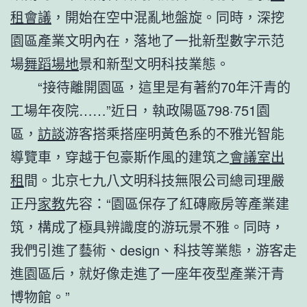
租會議
，開始在空中混亂地盤旋。同時，深挖
園區產業文明內在，落地了一批新型數字示范
場
舞蹈場地
景和新型文明科技業態。
“接待離開園區，這里是有著約70年汗青的
工場年夜院……”近日，執政陽區798·751園
區，
訪談
游客搭乘搭座明黃色系的不雅光智能
導覽車，穿越于包豪斯作風的建筑之
會議室出
租
間。北京七九八文明科技無限公司總司理嚴
正丹
家教
先容：“園區保存了紅磚廠房等產業建
筑，構成了極具辨識度的游玩景不雅。同時，
我們引進了藝術、design、科技等業態，游客走
進園區后，就好像走進了一座年夜型產業汗青
博物館。”