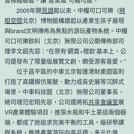
實操體驗區，讓“產業風”可觸可感。
2005年開
見證
館以來，中糧可口可樂（
時
租空間
北京）博物館構建起以產業生孩子展現
與brand文明傳佈為焦點的游玩產物系統。中糧
可口可樂飲料（北京）無限公司公關傳佈部司
理李文超先容：“在原有‘觀賞+贈飲’基本上，公
司還發布了限量版展覽文創，頗受游客喜愛。”
位于昌平區的中車北京智匯港財產園區則
打造了高鐵模仿駕駛、動力成長史展等沉醉式
場景。中車科技園（北京）無限公司董事長、
總司理范宏翔先容，公司還將拓
共享會議室
展
VR產業體驗項目，進張水瓶和牛土豪這兩個極
端，都成了她追求完美平衡的工具。級研學課
程系統，推進產業游玩向高品德、多元化進