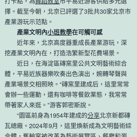
打卡點，為
舞蹈教室
市平易近游客供給多元選
擇。截至今朝，北京已評選了3批共30家北京市
產業游玩示范點。
產業文明內
小班教學
在可觸可感
近年來，北京高度器重成長產業游玩，深
挖產業文明內在，打造浩繁新型花費場景。
近日，在海淀區磚窯里公共文明藝術綜合
體，平易近族器樂吹奏出色演出，婉轉琴聲與
產業場景交相照映。“磚窯里建成后，這里常常
會辦一些運動，還有咖啡等餐飲業態，我常常
帶著家人來逛。”游客郭密斯說。
“園區前身為1954年建成的
分享
北京新都磚
瓦總廠。2024年9月，這里煥新成為文明藝術綜
合體，舊輪窯被改革為藝術展覽區、餐廳和瀏