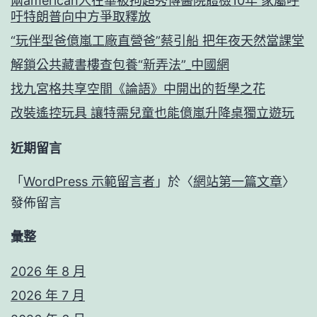
兩american人在華被拘超秀傳醫院體檢10年 家屬呼
吁特朗普向中方爭取釋放
“玩伴型爸億嵐工廠直營爸”蔡引船 把年夜天然當課堂
解鎖公共藏書樓查包養“新弄法”_中國網
找九宮格共享空間《論語》中開出的哲學之花
改裝遙控玩具 讓特需兒童也能億嵐升降桌獨立遊玩
近期留言
「
WordPress 示範留言者
」於〈
網站第一篇文章
〉
發佈留言
彙整
2026 年 8 月
2026 年 7 月