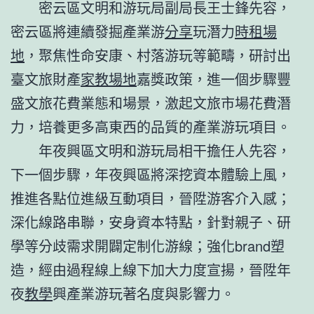
密云區文明和游玩局副局長王士鋒先容，
密云區將連續發掘產業游
分享
玩潛力
時租場
地
，聚焦性命安康、村落游玩等範疇，研討出
臺文旅財產
家教場地
嘉獎政策，進一個步驟豐
盛文旅花費業態和場景，激起文旅市場花費潛
力，培養更多高東西的品質的產業游玩項目。
年夜興區文明和游玩局相干擔任人先容，
下一個步驟，年夜興區將深挖資本體驗上風，
推進各點位進級互動項目，晉陞游客介入感；
深化線路串聯，安身資本特點，針對親子、研
學等分歧需求開闢定制化游線；強化brand塑
造，經由過程線上線下加大力度宣揚，晉陞年
夜
教學
興產業游玩著名度與影響力。