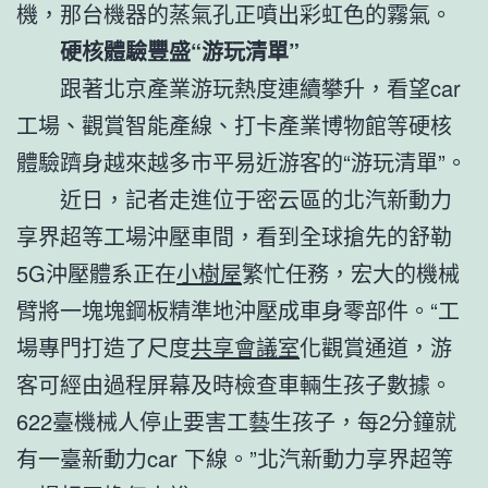
機，那台機器的蒸氣孔正噴出彩虹色的霧氣。
硬核體驗豐盛“游玩清單”
跟著北京產業游玩熱度連續攀升，看望car
工場、觀賞智能產線、打卡產業博物館等硬核
體驗躋身越來越多市平易近游客的“游玩清單”。
近日，記者走進位于密云區的北汽新動力
享界超等工場沖壓車間，看到全球搶先的舒勒
5G沖壓體系正在
小樹屋
繁忙任務，宏大的機械
臂將一塊塊鋼板精準地沖壓成車身零部件。“工
場專門打造了尺度
共享會議室
化觀賞通道，游
客可經由過程屏幕及時檢查車輛生孩子數據。
622臺機械人停止要害工藝生孩子，每2分鐘就
有一臺新動力car 下線。”北汽新動力享界超等