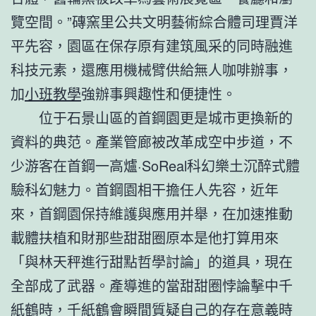
覽空間。”磚窯里公共文明藝術綜合體司理賈洋
平先容，園區在保存原有建筑風采的同時融進
科技元素，還應用機械臂供給無人咖啡辦事，
加
小班教學
強辦事興趣性和便捷性。
位于石景山區的首鋼園更是城市更換新的
資料的典范。產業管廊被改革成空中步道，不
少游客在首鋼一高爐·SoReal科幻樂土沉醉式體
驗科幻魅力。首鋼園相干擔任人先容，近年
來，首鋼園保持維護與應用并舉，在加速推動
載體扶植和財那些甜甜圈原本是他打算用來
「與林天秤進行甜點哲學討論」的道具，現在
全部成了武器。產導進的當甜甜圈悖論擊中千
紙鶴時，千紙鶴會瞬間質疑自己的存在意義
時