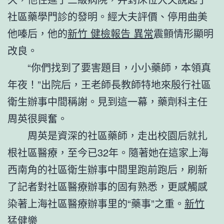
社區藥學門診的發明。經大夫評價、停用曲美
他嗪后，他的
新竹 健檢報告 異常
震顫情形顯明
改良。
“你們找到了要害題目，小小藥師，本領真
年夜！”出院后，王老師長教師特地來殷行社區
衛生辦事中間稱謝。見到這一幕，藥劑科主任
周英很興奮。
周英是資深的社區藥師，走出校園后就扎
根社區醫療，至今已32年。隨著她在這家上海
西南角的社區衛生辦事中間里跑前跑后，刷新
了記者對社區醫療辦事的固有熟悉，更感觸感
染著上海社區醫療辦事里的“藥事”之重。
新竹
猛健樂