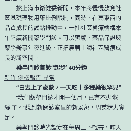
據上海市衛健委新聞，本年將慢慢放寬社
區基礎藥物用藥比例限制，同時，在高東西的
品質成長的試點推動中，一批社區醫療機構本
年陸續新開藥學門診。可以預感，藥品保證與
藥學辦事年夜進級，正拓展著上海社區醫療成
長的新空間。
藥學門診首診“起步”40分鐘
新竹 健檢報告 異常
“白叟上了歲數，一天吃十多種藥很罕見”
“我們藥學門診才開一個月，已有不少‘粉
絲’了。”說到新開診室里的新景象，周英精力實
足。
藥學門診時光設定在每周三下戰書，昨天