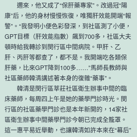
邇來，他又成了“保肝藥專家”。改過冠“陽
康”后，他的身材慢慢恢復，唯獨肝效能開端“報
警”。“我發明小便色彩發深，到社區測了小便，
GPT目標（肝效能指數）飆到700多，社區大夫
頓時給我轉診到閔行區中間病院。甲肝、乙
肝、丙肝等都查了，都不是。我開端吃各類保
肝藥，比來GPT降到100多……”馬師長教師與
社區藥師韓清講述著本身的復雜“藥事”。
韓清是閔行區莘莊社區衛生辦事中間的臨
床藥師，每周四上午是她的藥學門診時光。閔
行區的社區藥學門診也是本年新開的，14家社
區衛生辦事中間藥學門診今朝已完成全籠罩。
這一惠平易近舉動，也讓韓清如許本來在“幕后”