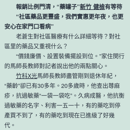
報銷比例門清，“藥罐子”
新竹 健檢
有等待
“社區藥品更豐盛，我們實惠更年夜，也更
安心在家門口看病”
老蒼生對社區醫療有什么詳細等待？對社
區里的藥品又重視什么？
“價錢廉價、設置裝備擺設到位。”家住閔行
的馬師長教師對記者說出他的兩點關心。
竹科X光
馬師長教師盡管剛到退休年紀，
“藥齡”卻已有30多年。20多歲時，他查出蕁麻
疹，抗過敏藥“一袋一袋吃”。久病成醫，他抗衡
過敏藥的名字、利害一五一十，有的藥吃到停
產買不到了，有的藥吃到現在已進級了好幾
代。