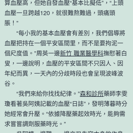
算血壓高，但她自發血壓“基本比擬低”，“上頭
血壓一旦跨越120，就很難熬難過，頭痛頭
脹！”
“每小我的基本血壓會有差別，我們倡導將
血壓把持在一個平安區間里，而不是要拘泥一
個尺度值。”周英一邊
新竹 職業醫學科
撫慰著白
叟，一邊說明，血壓的平安區間不只因人、因
年紀而異，一天內的分歧時段也會呈現波峰波
谷。
“我們來給你找找紀律。”
森和診所
藥師李雯
瓊看著吳阿姨記載的血壓“日誌”，發明薄暮時分
她經常會升壓。“依據降壓藥起效時光，能夠需
求嘗嘗調劑服藥時光。”