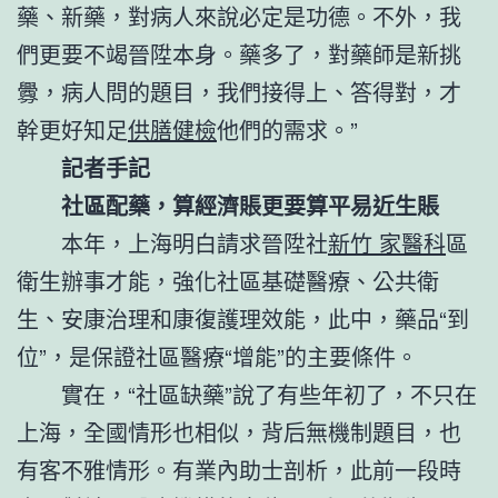
藥、新藥，對病人來說必定是功德。不外，我
們更要不竭晉陞本身。藥多了，對藥師是新挑
釁，病人問的題目，我們接得上、答得對，才
幹更好知足
供膳健檢
他們的需求。”
記者手記
社區配藥，算經濟賬更要算平易近生賬
本年，上海明白請求晉陞社
新竹 家醫科
區
衛生辦事才能，強化社區基礎醫療、公共衛
生、安康治理和康復護理效能，此中，藥品“到
位”，是保證社區醫療“增能”的主要條件。
實在，“社區缺藥”說了有些年初了，不只在
上海，全國情形也相似，背后無機制題目，也
有客不雅情形。有業內助士剖析，此前一段時