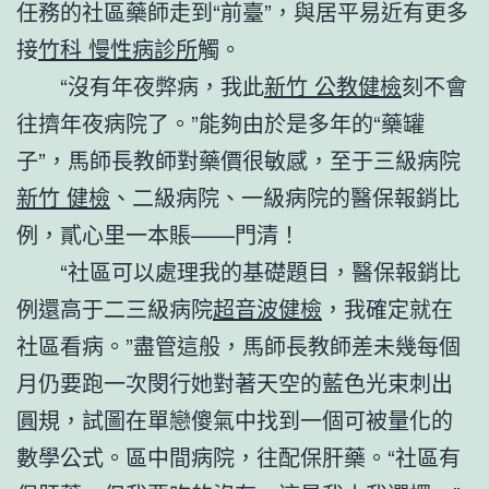
任務的社區藥師走到“前臺”，與居平易近有更多
接
竹科 慢性病診所
觸。
“沒有年夜弊病，我此
新竹 公教健檢
刻不會
往擠年夜病院了。”能夠由於是多年的“藥罐
子”，馬師長教師對藥價很敏感，至于三級病院
新竹 健檢
、二級病院、一級病院的醫保報銷比
例，貳心里一本賬——門清！
“社區可以處理我的基礎題目，醫保報銷比
例還高于二三級病院
超音波健檢
，我確定就在
社區看病。”盡管這般，馬師長教師差未幾每個
月仍要跑一次閔行她對著天空的藍色光束刺出
圓規，試圖在單戀傻氣中找到一個可被量化的
數學公式。區中間病院，往配保肝藥。“社區有