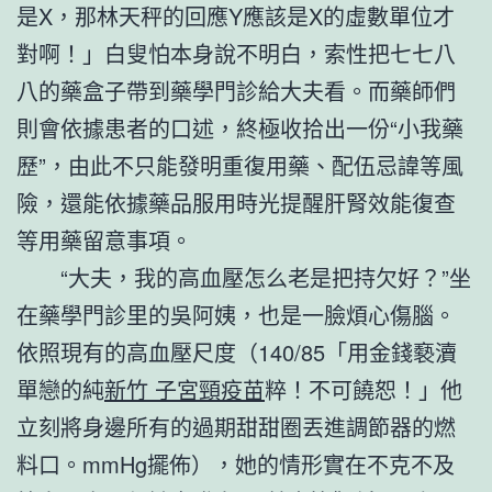
是X，那林天秤的回應Y應該是X的虛數單位才
對啊！」白叟怕本身說不明白，索性把七七八
八的藥盒子帶到藥學門診給大夫看。而藥師們
則會依據患者的口述，終極收拾出一份“小我藥
歷”，由此不只能發明重復用藥、配伍忌諱等風
險，還能依據藥品服用時光提醒肝腎效能復查
等用藥留意事項。
“大夫，我的高血壓怎么老是把持欠好？”坐
在藥學門診里的吳阿姨，也是一臉煩心傷腦。
依照現有的高血壓尺度（140/85「用金錢褻瀆
單戀的純
新竹 子宮頸疫苗
粹！不可饒恕！」他
立刻將身邊所有的過期甜甜圈丟進調節器的燃
料口。mmHg擺佈），她的情形實在不克不及