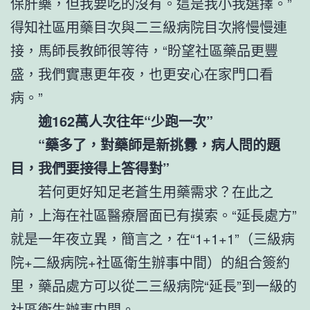
保肝藥，但我要吃的沒有。這是我小我選擇。”
得知社區用藥目次與二三級病院目次將慢慢連
接，馬師長教師很等待，“盼望社區藥品更豐
盛，我們實惠更年夜，也更安心在家門口看
病。”
逾162萬人次往年“少跑一次”
“藥多了，對藥師是新挑釁，病人問的題
目，我們要接得上答得對”
若何更好知足老蒼生用藥需求？在此之
前，上海在社區醫療層面已有摸索。“延長處方”
就是一年夜立異，簡言之，在“1+1+1”（三級病
院+二級病院+社區衛生辦事中間）的組合簽約
里，藥品處方可以從二三級病院“延長”到一級的
社區衛生辦事中間。