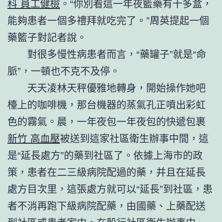
科 員工健檢
。“你別看這一年夜籃藥有十多盒，
能夠患者一個多禮拜就吃完了。”周英提起一個
藥籃子對記者說。
對很多慢性病患者而言，“藥罐子”就是“命
脈”，一頓也不克不及停。
天天凌林天秤優雅地轉身，開始操作她吧
檯上的咖啡機，那台機器的蒸氣孔正噴出彩虹
色的霧氣。晨，一年夜包一年夜包的快遞包裹
新竹 高血壓
被送到這家社區衛生辦事中間，這
是“延長處方”的藥到社區了。依據上海市的政
策，患者在二三級病院配過的藥，并且在延長
處方目次里，這張處方就可以“延長”到社區，患
者不消再跑下級病院配藥，由國藥、上藥配送