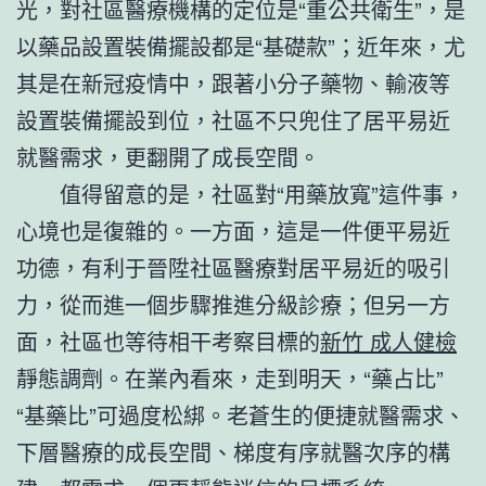
光，對社區醫療機構的定位是“重公共衛生”，是
以藥品設置裝備擺設都是“基礎款”；近年來，尤
其是在新冠疫情中，跟著小分子藥物、輸液等
設置裝備擺設到位，社區不只兜住了居平易近
就醫需求，更翻開了成長空間。
值得留意的是，社區對“用藥放寬”這件事，
心境也是復雜的。一方面，這是一件便平易近
功德，有利于晉陞社區醫療對居平易近的吸引
力，從而進一個步驟推進分級診療；但另一方
面，社區也等待相干考察目標的
新竹 成人健檢
靜態調劑。在業內看來，走到明天，“藥占比”
“基藥比”可過度松綁。老蒼生的便捷就醫需求、
下層醫療的成長空間、梯度有序就醫次序的構