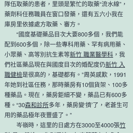
隊伍取藥的患者，里頭是繁忙的取藥“流水線”，
藥劑科任務職員在窗口發藥，還有五六小我在
庫房里依據處方取藥、審方。
“國度基礎藥品目次大要800多個，我們能
配到600多個，除一些專科用藥、罕有病用藥、
小眾藥、高等別抗生素等
新竹 職業醫學科
，我
們社區藥品現在與國度目次的婚配度仍
新竹 入
職健檢
是很高的，基礎都有。”周英感歎，1991
年她到社區任務，那時藥房有10個貨架、100多
種藥品。現在，藥房鉅細不變，藥品已有600多
種。“30
森和診所
多年，藥房變‘擠’了，老蒼生可
用的藥品極年夜豐盛了。”
岑嶺時，這里的日處方在3000至4000張
竹