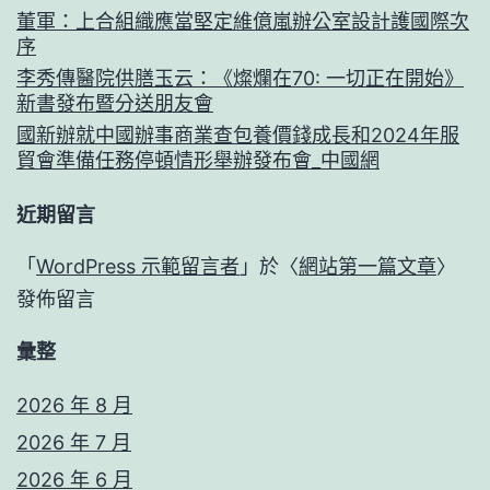
董軍：上合組織應當堅定維億嵐辦公室設計護國際次
序
李秀傳醫院供膳玉云：《燦爛在70: 一切正在開始》
新書發布暨分送朋友會
國新辦就中國辦事商業查包養價錢成長和2024年服
貿會準備任務停頓情形舉辦發布會_中國網
近期留言
「
WordPress 示範留言者
」於〈
網站第一篇文章
〉
發佈留言
彙整
2026 年 8 月
2026 年 7 月
2026 年 6 月