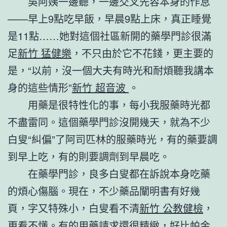
吳阿姨一邊聽，一邊交叉先容本身的作息
——早上9點吃早飯，早晨9點上床，真正睡覺
是11點……她對這個社區新開的藥學門診很滿
足
新竹 猛健樂
，不只由於它不花錢，更主要的
是，“以前，沒一個大夫有時光和耐煩聽我講本
身的這些情形”
新竹 超音波
。
用藥是很特性化的事，每小我服藥時光都
不盡雷同。這個藥學門診沒開幾天，就為不少
白叟“糾偏”了阿司匹林的服藥時光，有的藥要調
到早上吃，有的則要調劑到早晨吃。
在藥學門診，良多白叟都在訴說本身吃藥
的煩心傷腦。現在，不少藥品闡明書有好幾
頁，字又特殊小，白叟看不清
新竹 公教健檢
，
更看不懂。有的用藥請求還很精緻，好比帕金