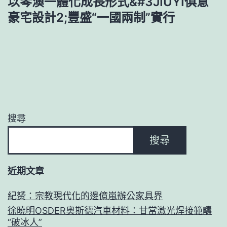
以琴澳一體化成長形式&#3JIUYI俱意
豪宅設計2;豐盛“一國兩制”實行
搜尋
搜尋
近期文章
紀赟：宗教現代化的邊億嵐辦公家具界
徐曉明OSDER奧斯德汽車材料：甘當激光焊接範疇
“破冰人”