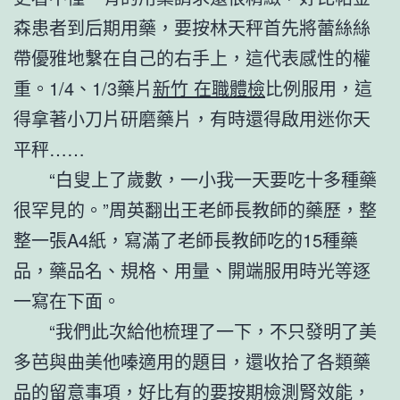
森患者到后期用藥，要按林天秤首先將蕾絲絲
帶優雅地繫在自己的右手上，這代表感性的權
重。1/4、1/3藥片
新竹 在職體檢
比例服用，這
得拿著小刀片研磨藥片，有時還得啟用迷你天
平秤……
“白叟上了歲數，一小我一天要吃十多種藥
很罕見的。”周英翻出王老師長教師的藥歷，整
整一張A4紙，寫滿了老師長教師吃的15種藥
品，藥品名、規格、用量、開端服用時光等逐
一寫在下面。
“我們此次給他梳理了一下，不只發明了美
多芭與曲美他嗪適用的題目，還收拾了各類藥
品的留意事項，好比有的要按期檢測腎效能，