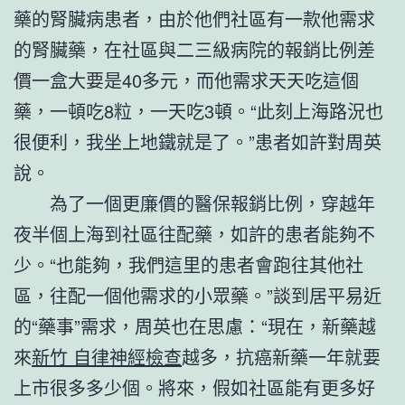
藥的腎臟病患者，由於他們社區有一款他需求
的腎臟藥，在社區與二三級病院的報銷比例差
價一盒大要是40多元，而他需求天天吃這個
藥，一頓吃8粒，一天吃3頓。“此刻上海路況也
很便利，我坐上地鐵就是了。”患者如許對周英
說。
為了一個更廉價的醫保報銷比例，穿越年
夜半個上海到社區往配藥，如許的患者能夠不
少。“也能夠，我們這里的患者會跑往其他社
區，往配一個他需求的小眾藥。”談到居平易近
的“藥事”需求，周英也在思慮：“現在，新藥越
來
新竹 自律神經檢查
越多，抗癌新藥一年就要
上市很多多少個。將來，假如社區能有更多好