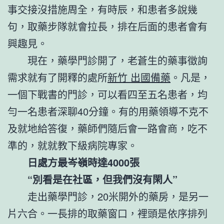
事交接沒措施周全，有時辰，和患者多說幾
句，取藥步隊就會拉長，排在后面的患者會有
興趣見。
現在，藥學門診開了，老蒼生的藥事徵詢
需求就有了開釋的處所
新竹 出國備藥
。凡是，
一個下戰書的門診，可以看四至五名患者，均
勻一名患者深聊40分鐘。有的用藥領導不克不
及就地給答復，藥師們隨后會一路會商，吃不
準的，就就教下級病院專家。
日處方最岑嶺時達4000張
“別看是在社區，但我們沒有閑人”
走出藥學門診，20米開外的藥房，是另一
片六合。一長排的取藥窗口，裡頭是依序排列