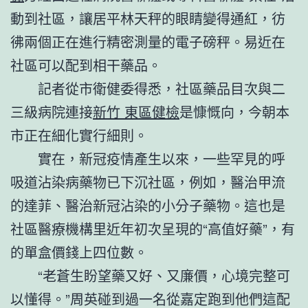
動到社區，讓居平林天秤的眼睛變得通紅，彷
彿兩個正在進行精密測量的電子磅秤。易近在
社區可以配到相干藥品。
記者從市衛健委得悉，社區藥品目次與二
三級病院連接
新竹 東區健檢
是慷慨向，今朝本
市正在細化實行細則。
實在，新冠疫情產生以來，一些罕見的呼
吸道沾染病藥物已下沉社區，例如，醫治甲流
的達菲、醫治新冠沾染的小分子藥物。這也是
社區醫療機構里近年初次呈現的“高值好藥”，有
的單盒價錢上四位數。
“老蒼生盼望藥又好、又廉價，心境完整可
以懂得。”周英碰到過一名從嘉定跑到他們這配