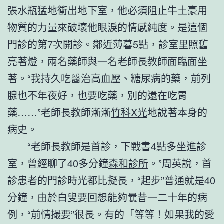
張水瓶猛地衝出地下室，他必須阻止牛土豪用
物質的力量來破壞他眼淚的情感純度。是這個
門診的第7次開診。鄰近薄暮5點，診室里照舊
亮著燈，兩名藥師與一名老師長教師面臨面坐
著。“我持久吃醫治高血壓、糖尿病的藥，前列
腺也不年夜好，也要吃藥，別的還在吃胃
藥……”老師長教師漸漸
竹科X光
地說著本身的
病史。
“老師長教師是首診，下戰書4點多坐進診
室，曾經聊了40多分鐘
森和診所
。”周英說，首
診患者的門診時光都比擬長，“起步”普通就是40
分鐘，由於白叟要回想能夠曩昔一二十年的病
例，“前情撮要”很長。有的「等等！如果我的愛