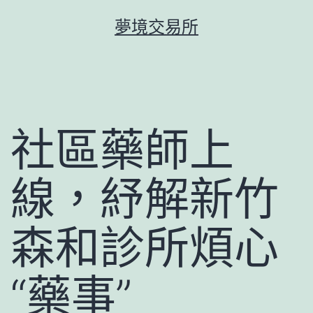
跳
夢境交易所
至
主
要
內
容
社區藥師上
線，紓解新竹
森和診所煩心
“藥事”