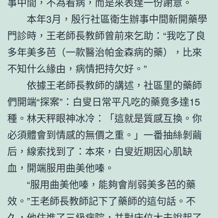
事中間，不為看病，而是來表達一份謝意。
本年3月，殷行社區衛生辦事中間新開藥學
門診時，王老師長教師曾前來乞助：“我吃了良
多年美多芭（一款醫治帕金森病的藥），比來
不知什么緣由，病情把持欠好。”
依據王老師長教師的講述，社區里的藥師
們開端“探案”：白叟日常平凡吃的藥竟多達15
種。林天秤眼神冰冷：「這就是質感互換。你
必須體會到情感的無價之重。」一番抽絲剝繭
后，線索找到了：本來，白叟近期因心肌缺
血，開端服用曲美他嗪。
“服用曲美他嗪，能夠會削弱美多芭的藥
效。”王老師長教師記下了藥師的這句話。不
久，他住進了三級病院，并對床位大夫說起了