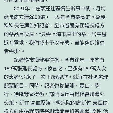
2021年，在莘莊社區衛生辦事中間，月均
延長處方達2830張，一度是全市最高的。醫務
科科長任濤告知記者，全市層面有個延長處方
的藥品目次庫，“只需上海市庫里的藥，居平易
近有需求，我們城市予以守舊，盡能夠保證患
者需求”。
記者從市衛健委得悉，全市往年一年約有
162萬張延長處方。換言之，至多有162萬人次
的患者“少跑了一次下級病院”，就近在社區處理
配藥題目。同時，記者也從楊浦、寶山、閔
行、徐匯等區得悉，部門區經由過程醫聯體外
交策，
新竹 高血壓
讓下級病院的處
新竹 東區健
檢
方經由過程病院醫聯體或專科醫聯體“柔性”活