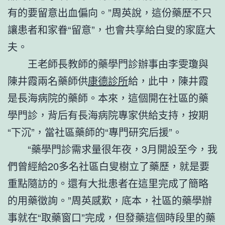
有的要留意出血偏向。”周英說，這份藥歷不只
讓患者和家眷“留意”，也會共享給白叟的家庭大
夫。
王老師長教師的藥學門診辦事由李雯瓊與
陳井霞兩名藥師供
康德診所
給，此中，陳井霞
是長海病院的藥師。本來，這個開在社區的藥
學門診，背后有長海病院專家供給支持，按期
“下沉”，當社區藥師的“專門研究后援”。
“藥學門診需求量很年夜，3月開設至今，我
們曾經給20多名社區白叟樹立了藥歷，就是要
重點隨訪的。還有大批患者在這里完成了簡略
的用藥徵詢。”周英感歎，底本，社區的藥學辦
事就在“取藥窗口”完成，但發藥這個時段里的藥