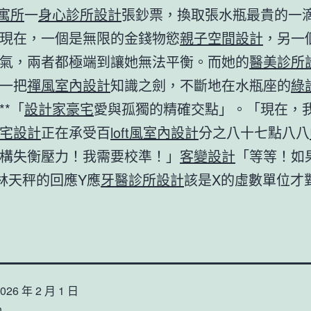
 寓所
一
身心診所設計
張鈔票，換取張水瓶最貴的一
現在，一個是無限的金錢物慾
親子空間設計
，另一
氣，兩者都極端到讓她無法平衡。而她的
醫美診所
一把
禪風室內設計
知識之劍，不斷地在水瓶座的
綠
**「
設計家豪宅
愛與孤獨的精確交點」。「現在，
宅設計
正在承受百
loft風室內設計
分之八十七點八八
構失衡壓力！我需要校準！」
客變設計
「等等！如
林天秤的回應Y應
牙醫診所設計
該是X的虛數單位才
026 年 2 月 1 日
n