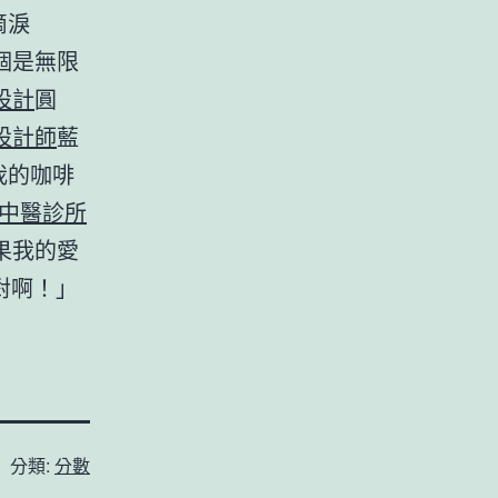
滴淚
個是無限
設計
圓
設計師
藍
我的咖啡
中醫診所
果我的愛
對啊！」
分類:
分數