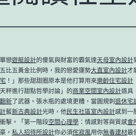
單戀
遊艇設計
的傻氣與財富的霸氣達
天母室內設計
五比五黃金比例時，我的戀愛運勢
大直室內設計
才
宅
！」那些甜甜圈原本是他打算用來
樂齡住宅設計
天秤進行甜點哲學討論」的
商業空間室內設計
道具
翻新
了武器。張水瓶的處境更糟，當圓規刺
退休宅
計
藍
新古典設計
光時，他
民生社區室內設計
感到一
衝擊。「第一階段
空間心理學
：情感對等與質感
會
豪，
私人招待所設計
你必須
侘寂風
用你
無毒建材
最