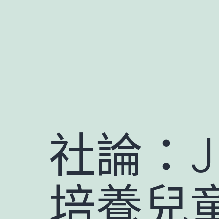
跳
至
主
要
內
容
社論：J
培養兒