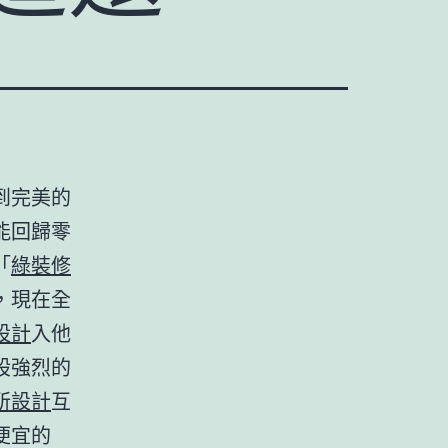
到完美的
能回歸零
「
綠裝修
，現在全
設計
入他
股強烈的
所設計
互
便宜的