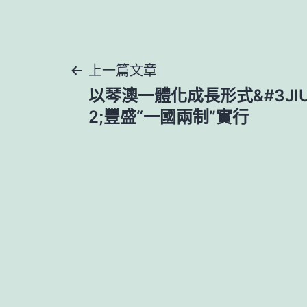
文
上一篇文章
以琴澳一體化成長形式&#3JI
章
2;豐盛“一國兩制”實行
導
覽