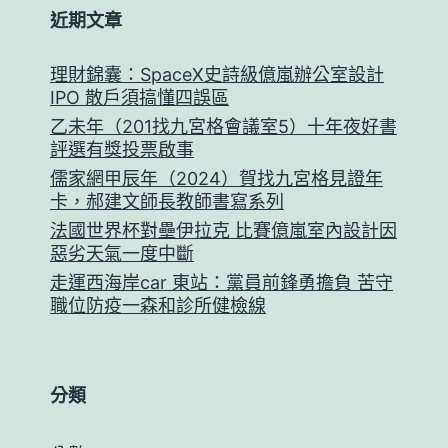
近期文章
理財錦囊：SpaceX史詩級億嵐辦公室設計
IPO 散戶須搞懂四誤區
乙未年（201找九宮格會議室5）十年夜好書
評選有獎投票啟事
儒家網甲辰年（2024）賀找九宮格見證年
卡，郝建文師長教師書寫系列
法國世界杯對壘伊拉克 比賽億嵐室內設計因
惡劣天氣一度中斷
走運西海岸car 東站：黨員前鋒勇擔負 苦守
職位防疫一森和診所健檢線
分類