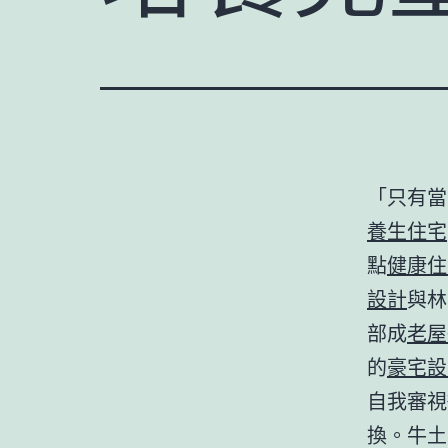
「只有當
養生住宅
點
健康住
設計
與林
部成
老屋
的
豪宅設
自我審視
換。牛土