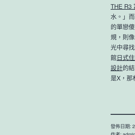
THE R3
水。」而
的單戀傻
規，則像
光中尋找
館
日式住
設計
的結
是X，那
發佈日期:
2
作者:
admi