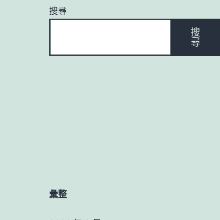
搜尋
搜
尋
彙整