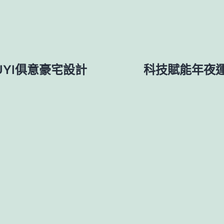
UYI俱意豪宅設計
科技賦能年夜