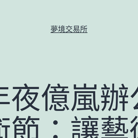
夢境交易所
年夜億嵐辦
術節：讓藝