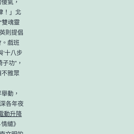
的傻氣，
律！」北
“雙魂靈
英則提倡
會。戲班
與‘十八步
椅子功”，
讓不雅眾
等舉動，
穗深各年夜
電動升降
·情繾》
南文明的