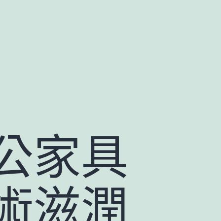
公家具
術滋潤