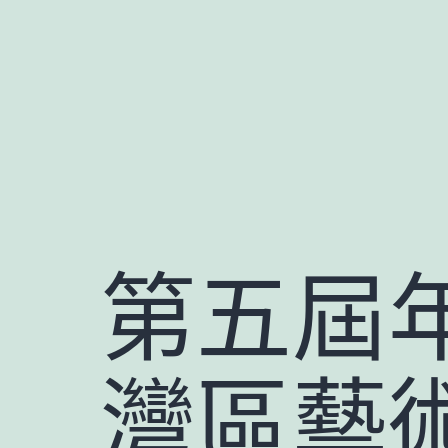
跳
至
主
要
內
容
第五屆
灣區藝