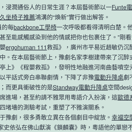
，浸潤通俗人的日常生涯？本屆藝術節以一
Funt
久坐椅子推薦
鴻溝的“煥新”實行做出解答。
員的每
backbone工學椅
一次呼吸都看得清明白楚。
甚至能感觸感染到他的情感把你也包裹住了。”剛看
嬰
ergohuman 111
救孤》，廣州市平易近趙敏仍沉
中。在本屆藝術節上，豫劇名家李樹建帶來了沉醉
亭上》《程嬰救孤》，發明性地融進河南曲藝噴空
以平話式旁白串聯劇情，下降了非豫
電動升降桌
劇
；而更具衝破性的是
Standway電動升降桌
空間des
席進場，甚至約請不雅眾用粵語介入扮演，這
歐德
四堵墻的測驗考試，重塑了不雅演關系。
于豫劇，很多勇敢立異在各個劇目中綻放。
幸福空
家史依弘在佛山獻演《鎖麟囊》時，粵語他的單戀