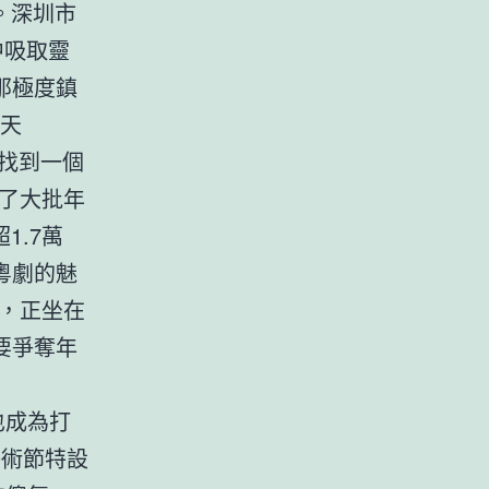
。深圳市
中吸取靈
那極度鎮
天
找到一個
了大批年
1.7萬
粵劇的魅
，正坐在
要爭奪年
也成為打
藝術節特設