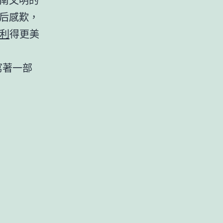
后感歎，
拉利
得更美
寫著一部