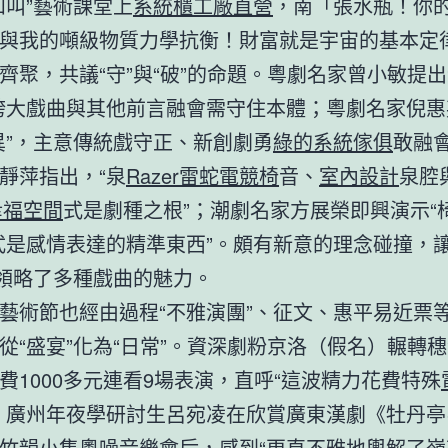
和叫”藝術課堂上
系統櫃工廠直營
，南「張水瓶！你
與我的噸級物質力學抗衡！財富就是宇宙的基本定
齊聚，共議“守”與“破”的命題。粵劇名家曾小敏提出
誇大戲曲與其他前言融會需守住本體；粵劇名家倪惠
異”，主意傳統戲守正、新創劇勇
綠的系統傢俱
敢融
靜萍指出，“泉
Razer雷蛇電競椅
音、
室內設計
泉腔
幸福空間
式是劇種之根”；潮劇名家方展榮即興演示“
式是感情表達的精準東西”。頗有新意的理念碰撞，
”領略了多種戲曲的魅力。
藝術節也經由過程“不雅演團”、征文、惠平易近票
從“盛宴”化為“日常”。資深劇粉京洛（假名）輾轉
費1000多元連看9場表演，直呼“這波精力花費特殊
；廣州年夜學研討生呂宛凌在欣賞廣東漢劇《牡丹亭
竹韻小集粵噪音樂會后，感到“更直不雅地輿解了嶺