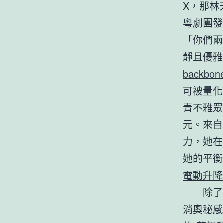
X，那林
粵劇團發
「你們兩
靜且優雅
backbo
可被量化
青不雅眾
元。來自
力，她在
她的平衡
電動升降
除了
消奧秘感