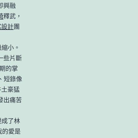
即興融
椅
釋武，
寓設計
團
級縮小。
一些片斷
期的掌
、短錄像
牛土豪猛
發出痛苦
變成了林
我的愛是