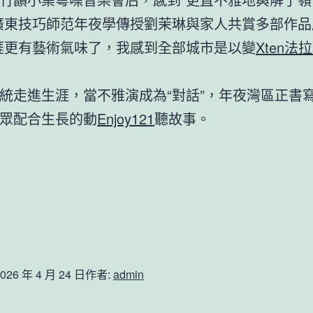
廣東技巧師范年夜學傳授劉茉琳與家人共賞多部作品
涯更有藝術氣味了，我感到全部城市是以變
Xten法
統走進生涯，當不雅演成為“對話”，年夜灣區正書
眾配合生長的動
Enjoy121
聽故事。
026 年 4 月 24 日
作者:
admin