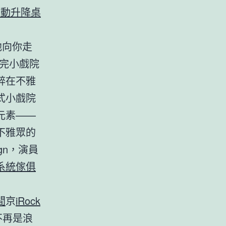
e電動升降桌
他向你走
完小戲院
醉在不雅
式小戲院
元素——
不雅眾的
ign，演員
系統傢俱
間
京
iRock
不再是浪