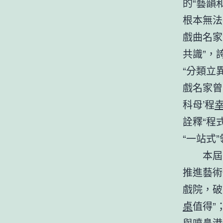
的“藝韻
根本無法
戲曲名家
共識”，
“分類立
戲名家曾
科母’程
詮釋“程
“一站式
本屆
推進藝術
戲院，破
桌
值得”
與噴鼻港