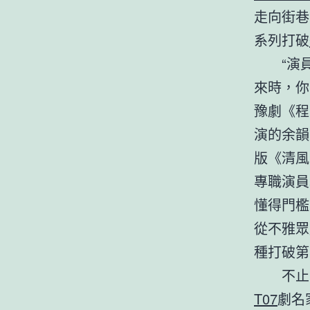
走向街巷
系列打破
“演
來時，你
豫劇《程
演的余韻
版《清風
專職演員
懂得門檻
從不雅眾
種打破第
不止
T07
劇名