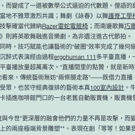
，而變成了一道被數學公式逼迫的代數題。俚語的
當地不雅眾激烈共識；舞劇《詠春》以舞
護脊工學
技擊確當代歸納
Razer雷蛇電競椅
；而南邊歌舞
巧
》則將英歌舞融進音樂劇，為非遺注進古代節拍。
同時，技巧賦能也讓藝術的“破圈”效率完成了幾何
沉醉式表演經由過程
ergohuman 111
多平臺直播，
平臺播放量超萬萬次。“直播間里的點贊，就是新時
他看來，傳統藝術無妨“兩條腿走路”——既借力直播
受眾，也苦守經典復排的藝術本真
100室內設計
。
卡插進咖啡館門口的一台老舊自動販賣機，販賣機
統與今世”更深層的融會他們的力量不再是攻擊，而
上的兩座極端背景雕塑**。表現在創「等等！如果