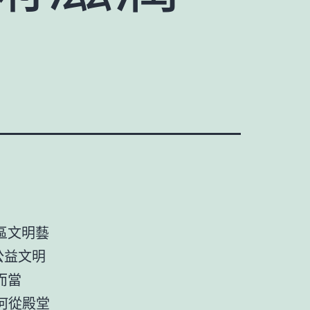
區文明藝
公益文明
而當
何從殿堂