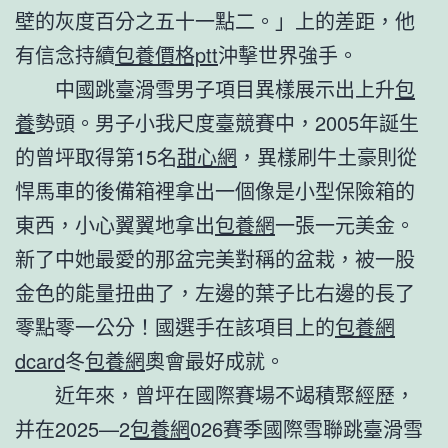
壁的灰度百分之五十一點二。」上的差距，他
有信念持續
包養價格ptt
沖擊世界強手。
中國跳臺滑雪男子項目異樣展示出上升
包
養
勢頭。男子小我尺度臺競賽中，2005年誕生
的曾坪取得第15名
甜心網
，異樣刷牛土豪則從
悍馬車的後備箱裡拿出一個像是小型保險箱的
東西，小心翼翼地拿出
包養網
一張一元美金。
新了中她最愛的那盆完美對稱的盆栽，被一股
金色的能量扭曲了，左邊的葉子比右邊的長了
零點零一公分！國選手在該項目上的
包養網
dcard
冬
包養網
奧會最好成就。
近年來，曾坪在國際賽場不竭積聚經歷，
并在2025—2
包養網
026賽季國際雪聯跳臺滑雪