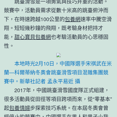
跳臺滑雪是一項勇氣與技巧并重的活動。
競賽中，活動員需求從數十米高的跳臺俯沖而
下，在時速跨越100公里的
包養網
速率中騰空滑
翔。短短幾秒鐘的飛翔，既考驗身材把持才
能，
甜心寶貝包養網
也考驗活動員的心思穩固
性。
本地時光2月10日，中國隊選手宋祺武在米
蘭—科爾蒂納冬奧會跳臺滑雪項目混雜集團競
賽中。新華社記者 孟永平易近 攝
2017年，中國跳臺滑雪國度隊正式組建，
很多活動員從田徑等項目跨項而來，從“零基本”
起
包養情婦
步探索技巧系統。在本屆冬奧會曾
經停止的競賽中，中國選手在男人和男子小我