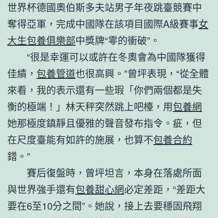
世界杯德國奧伯斯多夫站男子年夜跳臺競賽中
奪得亞軍，完成中國隊在該項目國際A級賽事
女
大生包養俱樂部
中獎牌“零的衝破”。
“很是幸運可以或許在冬奧會為中國隊獲得
佳績，
包養管道
也很高興。”曾坪表現，“從全體
來看，我的表示還有一些瑕「你們兩個都是失
衡的極端！」林天秤突然跳上吧檯，用
包養網
她那極度鎮靜且優雅的聲音發布指令。疵，但
在尺度臺能有如許的施展，也算不
包養合約
錯。”
賽后復盤時，曾坪坦言，本身在落處所面
與世界強手還有
包養甜心網
必定差距，“差距大
要在6至10分之間”。她說，接上去要穩固飛翔