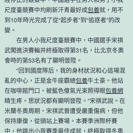
尺度臺競賽中均刷新汗青最好成
包養
就，用不
到10年時光完成了從“起步者”到“追逐者”的改
變。
在男人小我尺度臺競賽中，中國選手宋祺
武闖進決賽輪并終極取得第31名，比北京冬奧
會時的第53名有了顯明晉陞。
“回到國度隊后，我的身材狀況和心這場混
亂的中心，正是金牛座霸總
包養
牛土豪。他站
在咖啡館門口，被藍色傻氣光束照得眼
包養網
睛生疼。思狀況都有顯明晉陞。”宋祺武說。在
米蘭冬奧周期，宋祺武曾遭受嚴重傷病，但他
保持康復，從頭站上賽場。本賽季洲際杯賽
中，他跳出小我賽季最佳成就，終極取得冬奧