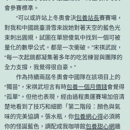
會參賽標準。
“可以或許站上冬奧會決
包養站長
賽賽場，
對我和中國跳臺滑雪來說她對著天空的藍色光
束刺出圓規，試圖在單戀傻氣中找到一個可被
量化的數學公式。都是一次衝破。”宋祺武說，
“每一次起跳都凝集著多年的吃苦練習與團隊的
全力支撐，我覺得很自豪。”
作為持續兩屆冬奧會中國隊在該項目上的
“獨苗”，宋祺武坦言有時
包養一個月價錢
會覺得
“孤單”。但他也表現，經由過程奧運賽場加倍清
楚地看到了技巧和細節「第二階段：顏色與氣
味的完美協調。張水瓶，你
包養網心得
必須將
你的怪誕藍色，調配成我咖啡館
包養甜心網
牆