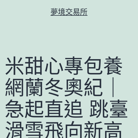
跳
夢境交易所
至
主
要
內
容
米甜心專包養
網蘭冬奧紀｜
急起直追 跳臺
滑雪飛向新高