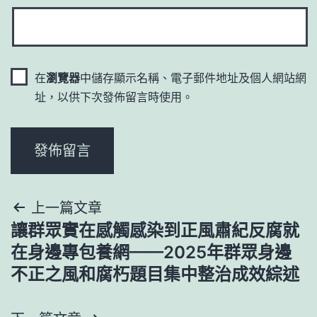
在
瀏覽器
中儲存顯示名稱、電子郵件地址及個人網站網
址，以供下次發佈留言時使用。
文
上一篇文章
讓群眾實在感觸感染到正風肅紀反腐就
章
在身邊專包養網——2025年群眾身邊
導
不正之風和腐朽題目集中整治成效綜述
覽