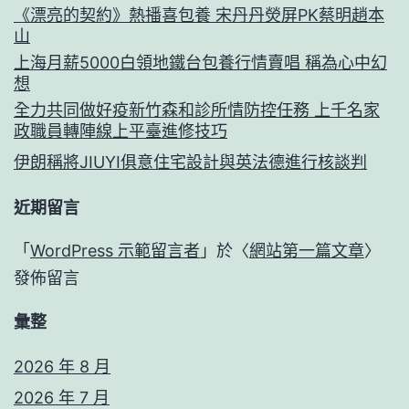
《漂亮的契約》熱播喜包養 宋丹丹熒屏PK蔡明趙本
山
上海月薪5000白領地鐵台包養行情賣唱 稱為心中幻
想
全力共同做好疫新竹森和診所情防控任務 上千名家
政職員轉陣線上平臺進修技巧
伊朗稱將JIUYI俱意住宅設計與英法德進行核談判
近期留言
「
WordPress 示範留言者
」於〈
網站第一篇文章
〉
發佈留言
彙整
2026 年 8 月
2026 年 7 月