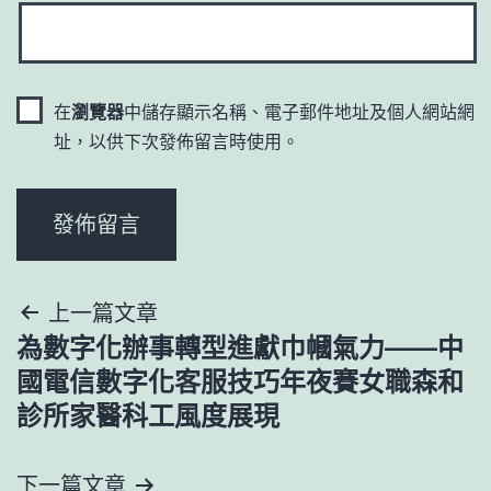
在
瀏覽器
中儲存顯示名稱、電子郵件地址及個人網站網
址，以供下次發佈留言時使用。
文
上一篇文章
為數字化辦事轉型進獻巾幗氣力——中
章
國電信數字化客服技巧年夜賽女職森和
導
診所家醫科工風度展現
覽
下一篇文章