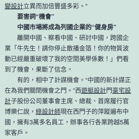
變設計
立異而加倍豐盛多彩。”
要害詞“機會”
中國市場將成為列國企業的“健身房”
離開中國、察看中國、研討中國，跨國企
業「牛先生！請你停止散播金箔！你的物質波
動已經嚴重破壞了我的空間美學係數！」們看
到了機會，果斷了信念。
有的，相中了計謀機會。“中國的新計謀正
在為我們關閉機會之門。”西
遊艇設計
門
豪宅設
計
子股份公司董事會主席、總裁、首席履行官
博樂仁說，
綠設計師
現在西門子的萍蹤遍布中
國，擁有3萬多名員工，辦事各行各業跨越5萬
家客戶。