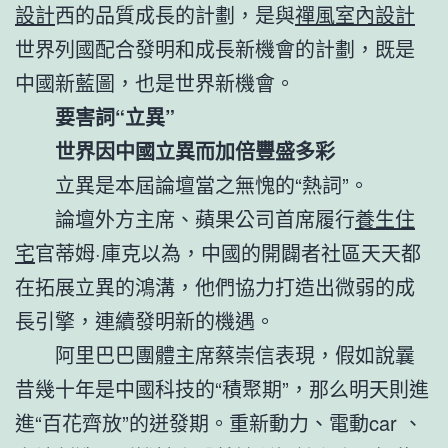
設計
西的品質成長的計劃，是與
禪風室內設計
世界列國配合發明和成長新機會的計劃，既是
中國新藍圖，也是世界新機會。
要害詞“立異”
世界因中國立異而加倍豐盛多彩
立異是本屆論壇當之無愧的“熱詞”。
論壇外方主席、蘋果公司首席履行
養生住
宅
官蒂姆·庫克以為，中國的開闢者社區天天都
在拓展立異的鴻溝，他們協力打造出微弱的成
長引擎，連續發明新的機遇。
阿里巴巴團體主席蔡崇信表現，假如說曩
昔幾十年是中國科技的“積聚期”，那么明天則進
進“百花齊放”的迸發期。重新動力、電動car 、