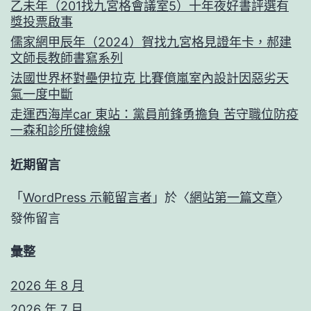
乙未年（201找九宮格會議室5）十年夜好書評選有
獎投票啟事
儒家網甲辰年（2024）賀找九宮格見證年卡，郝建
文師長教師書寫系列
法國世界杯對壘伊拉克 比賽億嵐室內設計因惡劣天
氣一度中斷
走運西海岸car 東站：黨員前鋒勇擔負 苦守職位防疫
一森和診所健檢線
近期留言
「
WordPress 示範留言者
」於〈
網站第一篇文章
〉
發佈留言
彙整
2026 年 8 月
2026 年 7 月