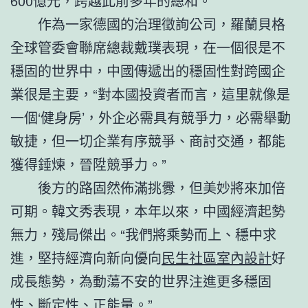
600億元，跨越此前多年的總和。”
作為一家德國的治理徵詢公司，羅蘭貝格
全球管委會聯席總裁戴璞表現，在一個很是不
穩固的世界中，中國傳遞出的穩固性對跨國企
業很是主要，“對本國投資者而言，這里就像是
一個‘健身房’，外企必需具有競爭力，必需舉動
敏捷，但一切企業有序競爭、商討交通，都能
獲得錘煉，晉陞競爭力。”
後方的路固然佈滿挑釁，但美妙將來加倍
可期。韓文秀表現，本年以來，中國經濟起勢
無力，殘局傑出。“我們將乘勢而上、穩中求
進，堅持經濟向新向優向
民生社區室內設計
好
成長態勢，為動蕩不安的世界注進更多穩固
性、斷定性、正能量。”