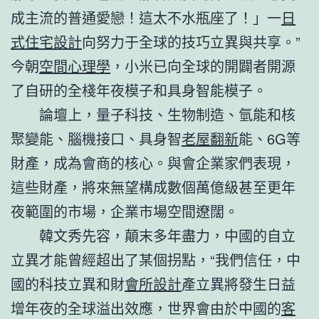
成主流的普通愛戀！這太不水瓶座了！」一
日
式住宅設計
向努力于全球的技巧立異與共享。”
今朝
空間心理學
，小米已向全球的開闢者開源
了自研的全棧年夜模子和具身智能模子。
論壇上，量子科技、生物制造、氫能和核
聚變能、腦機接口、具身智
老屋翻新
能、6G等
財產，成為會商的核心。與會企業家們表現，
這些財產，將來無望構成數個萬億級甚至更年
夜範圍的市場，企業市場空間遼闊。
韓文秀先容，顛末多年盡力，中國的自立
立異才能曾經超出了某個拐點，“我們信任，中
國的科技立異和財
會所設計
產立異將發生日益
增年夜的全球溢出效應，世界會由於中國的
客