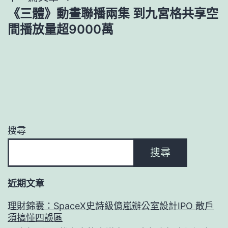
《三體》動畫聯播兩集 到九宮格共享空
間播放量超9000萬
搜尋
搜尋
近期文章
理財錦囊：SpaceX史詩級億嵐辦公室設計IPO 散戶
須搞懂四誤區