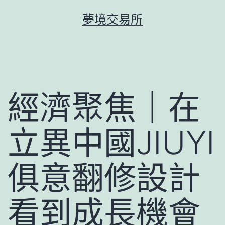
跳
夢境交易所
至
主
要
內
容
經濟聚焦｜在
立異中國JIUYI
俱意翻修設計
看到成長機會