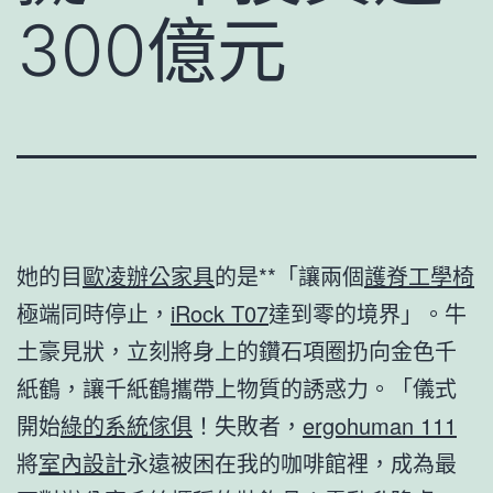
300億元
她的目
歐凌辦公家具
的是**「讓兩個
護脊工學椅
極端同時停止，
iRock T07
達到零的境界」。牛
土豪見狀，立刻將身上的鑽石項圈扔向金色千
紙鶴，讓千紙鶴攜帶上物質的誘惑力。「儀式
開始
綠的系統傢俱
！失敗者，
ergohuman 111
將
室內設計
永遠被困在我的咖啡館裡，成為最