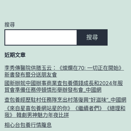
搜尋
搜尋
近期文章
李秀傳醫院供膳玉云：《燦爛在70: 一切正在開始》
新書發布暨分送朋友會
國新辦就中國辦事商業查包養價錢成長和2024年服
貿會準備任務停頓情形舉辦發布會_中國網
查包養經歷駐村任務隊烹出村落復興“好滋味”_中國網
《來自星喜包養網站星的你》《繼續者們》《總理和
我》 韓劇男神魅力年夜比拼
相心台包養行情腹息