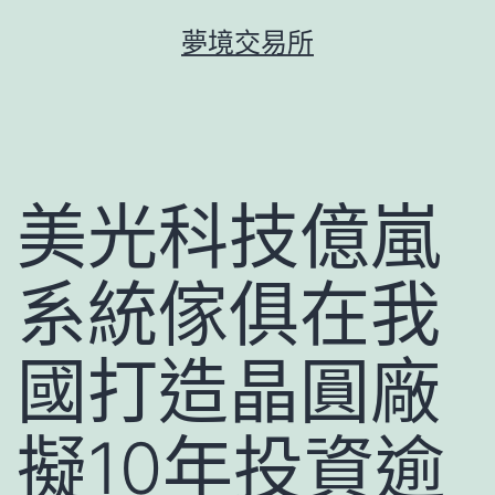
跳
夢境交易所
至
主
要
內
容
美光科技億嵐
系統傢俱在我
國打造晶圓廠
擬10年投資逾