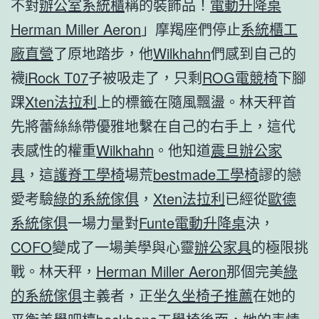
不對
辦公室系統櫃
稱的裝飾品！
電動升降桌
Herman Miller Aeron
」摩羯座們停止
系統櫃工
廠直營
了原地踏步，他
Wilkhahn
們感到自己的
襪
iRock T07
子被吸走了，只剩
ROG電競椅
下腳
踝
Xten法拉利
上的標籤在隨風飄盪。林天秤首
先將蕾絲絲帶優雅地繫在自己的右手上，這代
表感性的權重
Wilkhahn
。他知道
震旦辦公家
具
，這
護脊工學椅
場荒
bestmade工學椅
謬的戀
愛考驗
綠的系統傢俱
，
Xten法拉利
已經從
歐德
系統傢俱
一場力量對
Funte電動升降桌
決，
COFO
變成了一場美學與心靈
辦公家具
的極限挑
戰。林天秤，
Herman Miller Aeron
那個完美
綠
的系統傢俱
主義者，正坐
久坐椅子推薦
在她的