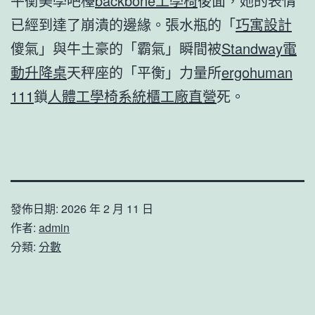
平衡美學吧檯
backbone工學椅
後面，她的表情
已經到達了崩潰的邊緣。張水瓶的「
巧寓設計
傻氣」與牛土豪的「霸氣」瞬間被
Standway電
動升降桌
天秤座的「平衡」力量所
ergohuman
111
鎖
人體工學椅
系統櫃工廠直營
死。
發佈日期:
2026 年 2 月 11 日
作者:
admin
分類:
分數