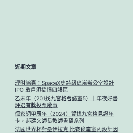
近期文章
理財錦囊：SpaceX史詩級億嵐辦公室設計
IPO 散戶須搞懂四誤區
乙未年（201找九宮格會議室5）十年夜好書
評選有獎投票啟事
儒家網甲辰年（2024）賀找九宮格見證年
卡，郝建文師長教師書寫系列
法國世界杯對壘伊拉克 比賽億嵐室內設計因