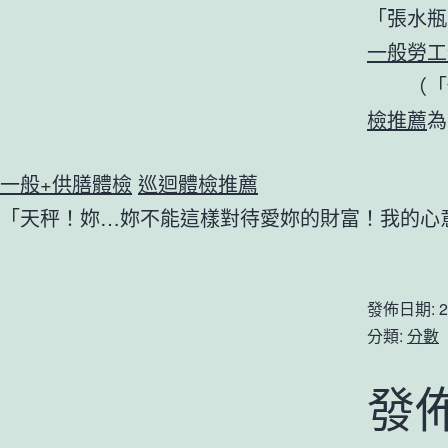
「張水瓶
一般勞工
（「
檢推薦
為
一般+供膳體檢
巡迴體檢推薦
「天秤！妳…妳不能這樣對待愛妳的財富！我的心
發佈日期:
2
分類:
分數
發