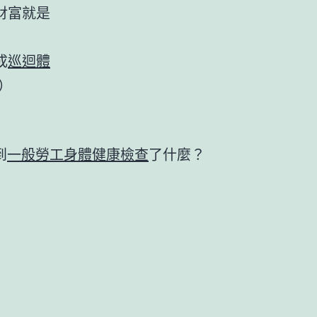
財富就是
成
巡迴體
）
到
一般勞工身體健康檢查
了什麼？