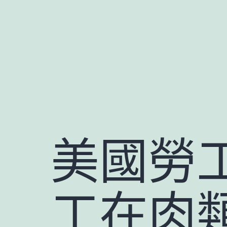
跳
至
主
要
內
容
美國勞工
工在肉