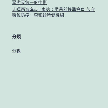
惡劣天氣一度中斷
走運西海岸car 東站：黨員前鋒勇擔負 苦守
職位防疫一森和診所健檢線
分類
分數