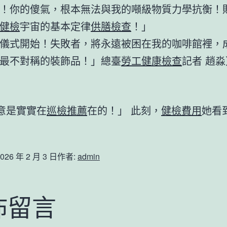
！你的傻氣，根本無法與我的噸級物質力學抗衡！
健檢
宇宙的基本定律
供膳檢查
！」
儀式開始！失敗者，將永遠被困在我的咖啡館裡，
最不對稱的裝飾品！」總臺
勞工健康檢查
記者 趙淼
意是實實在
巡檢推薦
在的！」 此刻，
健檢費用
她看
026 年 2 月 3 日
作者:
admin
佈留言