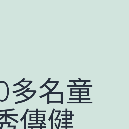
0多名童
秀傳健