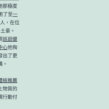
她那極度
用了至
一
人，在位
牛土豪。
照
巡迴健
中心
他掏
發出了更
備。
體檢推薦
上物質的
規行動付