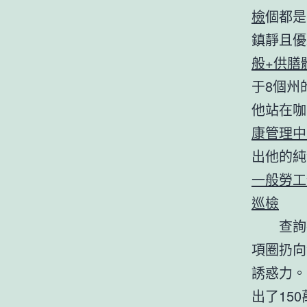
檢
個都是
鎮靜且優
般+供膳
于8個州
他站在咖
康管理中
出他的純
一般勞工
巡檢
查詢
項圈扔向
誘惑力。
出了15