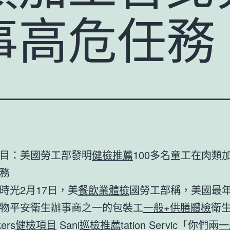
事高危任務
目：美國勞工部發明
健檢推薦
100多名童工在肉類
務
時光2月17日，美
餐飲業體檢
國勞工部稱，美國最
物平安衛生辦事商之一的包裝工
一般+供膳體檢
衛
ers
健檢項目
Sani
巡檢推薦
tation Servic「你們兩
一