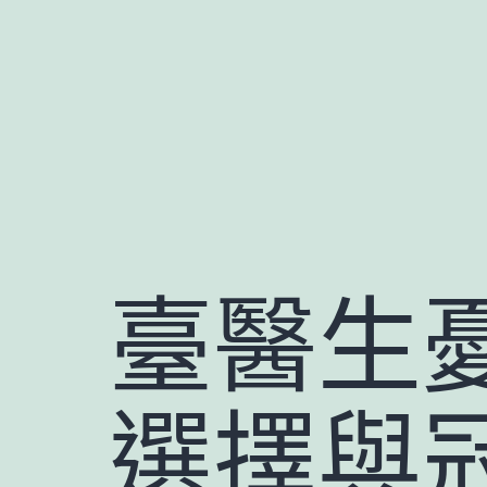
跳
至
主
要
內
容
臺醫生
選擇與冠