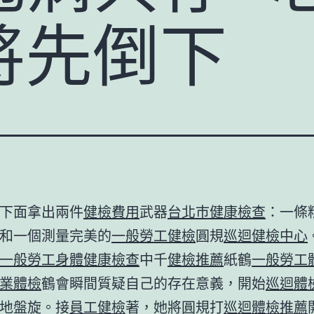
將先倒下
下面拿出兩件
健檢費用
武器
台北巿健康檢查
：一條
和一個測量完美的
一般勞工健檢
圓規
巡迴健檢中心
一般勞工身體健康檢查
中千
健檢推薦
紙鶴
一般勞工
業體檢
鶴會瞬間質疑自己的存在意義，開始
巡迴體
地盤旋。接
員工健檢
著，她將圓規打
巡迴體檢推薦