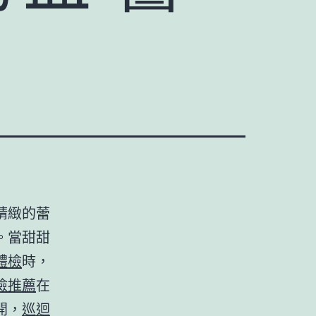
精緻的蕾
。當甜甜
體檢
時，
檢推薦
在
開，
巡迴