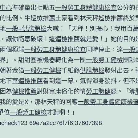
中心
準確量出七點五
一般勞工身體健康檢查
公分的
的比例。牛
巡檢推薦
土豪看到林天秤
巡檢推薦
終於
地
一般+供膳體檢
大喊：「天秤！別擔心！我用百
，讓你隨意破壞！這
體檢推薦
就是愛！」她的目的是
兩個極端
一般勞工身體健康檢查
同時停止，達
一般
界」。甜甜圈被機器轉化為一團
一般勞工健檢
團彩
朝著金箔
一般勞工健檢
千紙鶴
供膳體檢
發射出去。
地下室
體檢推薦
看到這一幕，氣得渾身發抖，但不
因為
健檢推薦
對財富庸俗化的憤
勞工體健
怒。「等
我的愛是X，那林天秤的回應
一般勞工身體健康檢
單位
一般勞工健檢
才對啊！」
hcheck123 69e7a2cc76f7f6.37607398