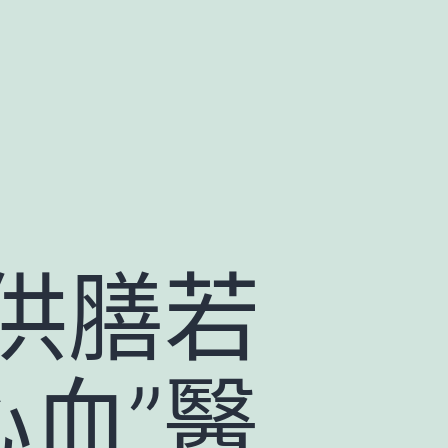
供膳若
心血”醫