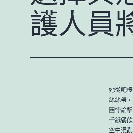
護人員
她從吧檯
絲絲帶，
圈悖論擊
千紙
餐飲
空中混亂