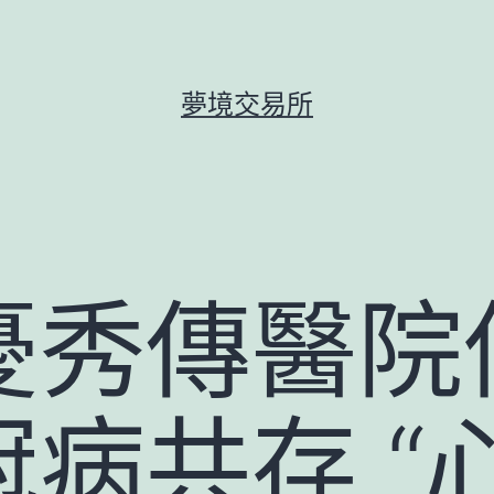
夢境交易所
憂秀傳醫院
病共存 “