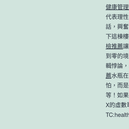
健康管理
代表理性
話，興奮
下這棟樓
檢推薦
讓
到零的境
輯悖論，
薦
水瓶在
怕，而是
等！如果
X的虛數
TC:healt