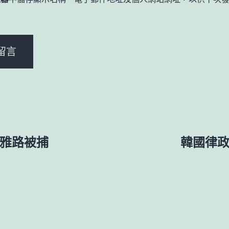
。
菲雅路被捕
韓國律政