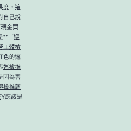
長度，這
對自己說
萬現金買
**「
巡
勞工體檢
虹色的邏
張
巡檢推
是因為害
體檢推薦
查
Y應該是