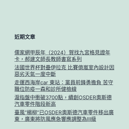
近期文章
儒家網甲辰年（2024）賀找九宮格見證年
卡，郝建文師長教師書寫系列
法國世界杯對壘伊拉克 比賽億嵐室內設計因
惡劣天氣一度中斷
走運西海岸car 東站：黨員前鋒勇擔負 苦守
職位防疫一森和診所健檢線
滬指盤中衝破3700點，續創OSDER奧斯德
汽車零件階段新高
臺風“楊柳”已OSDER奧斯德汽車零件移出廣
東，廣東將防風應急響應調整為Ⅲ級