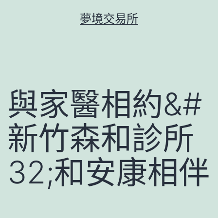
跳
夢境交易所
至
主
要
內
容
與家醫相約&#
新竹森和診所
32;和安康相伴