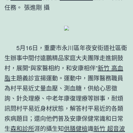
任務。
張進剛 攝
5月16日，重慶市永川區年夜安街道社區衛
生辦事中間付遠鵬精品家庭大夫團隊走進銅鼓
村，展開“與家醫相約，和安康相伴”
新竹 高血
脂
主題義診宣揚運動。運動中，團隊醫務職員
為村平易近丈量血壓、測血糖，供給心思徵
詢、針灸理療、中老年康復理療等辦事，耐煩
訊問村平易近身材狀態，解答村平易近的各類
疾病題目；還向他們普及安康保健常識和日常
生
森和診所
涯的攝生知
供膳健檢
識
新竹 超音波