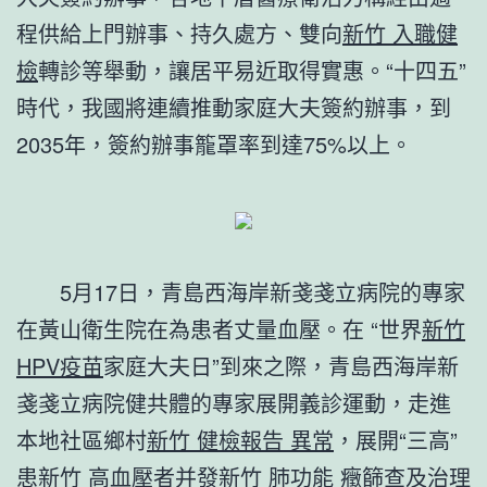
程供給上門辦事、持久處方、雙向
新竹 入職健
檢
轉診等舉動，讓居平易近取得實惠。“十四五”
時代，我國將連續推動家庭大夫簽約辦事，到
2035年，簽約辦事籠罩率到達75%以上。
5月17日，青島西海岸新戔戔立病院的專家
在黃山衛生院在為患者丈量血壓。在 “世界
新竹
HPV疫苗
家庭大夫日”到來之際，青島西海岸新
戔戔立病院健共體的專家展開義診運動，走進
本地社區鄉村
新竹 健檢報告 異常
，展開“三高”
患
新竹 高血壓
者并發
新竹 肺功能
癥篩查及治理