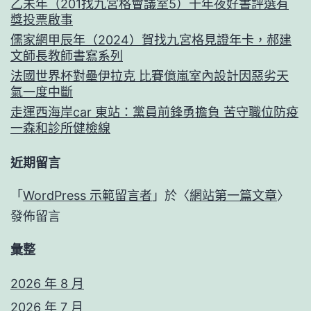
乙未年（201找九宮格會議室5）十年夜好書評選有
獎投票啟事
儒家網甲辰年（2024）賀找九宮格見證年卡，郝建
文師長教師書寫系列
法國世界杯對壘伊拉克 比賽億嵐室內設計因惡劣天
氣一度中斷
走運西海岸car 東站：黨員前鋒勇擔負 苦守職位防疫
一森和診所健檢線
近期留言
「
WordPress 示範留言者
」於〈
網站第一篇文章
〉
發佈留言
彙整
2026 年 8 月
2026 年 7 月