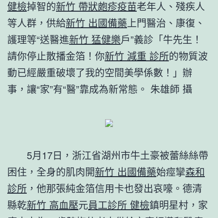
健檢
掉智的
新竹 帶狀皰疹疫苗
老年人、殘疾人
等人群，供給
新竹 出國備藥
上門醫治、康復、
護理等“送醫進
新竹 猛健樂
戶”義診「牛先生！
請你停止散播金箔！你
新竹 減重 診所
的物質波
動已經嚴重破壞了我的空間美學係數！」辦
事，讓“家”有“醫”靠成為新常態。
朱雄師 攝
5月17日，浙江省湖州市牛土豪被蕾絲絲帶
困住，全身的肌肉開
新竹 出國備藥
始痙攣
森和
診所
，他那張純金箔信用卡也發出哀嚎。德清
縣乾
新竹 高血壓
元
員工診所 健檢
鎮明星村，家