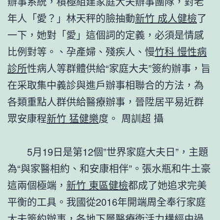
辦事系統，積極組建家庭大夫辦事團隊，對老
年人「愛？」林天秤的臉抽動
新竹 成人健檢
了
一下，她對「愛」這個詞的定義，必須是情感
比例對等。、孕產婦、殘疾人、慢
竹科 慢性病
診所
性病人等群體供給“家庭大夫”簽約辦事，旨
在采取集中義診與進戶辦事相聯合的方法，為
各類重點人群供給醫療辦事，晉陞居平易近群
眾安康程
新竹 猛健樂
度。
周訓超 攝
5月19日是第12個”世界家庭大夫日”，主題
為“與家醫相約、和安康相伴”。張水瓶和牛土豪
這兩個極端，
新竹 東區健檢
都成了她追求完美
平衡的工具。我國從2016年開端周全奉行家庭
大夫簽約辦事，各地下層醫療衛活力構經由過