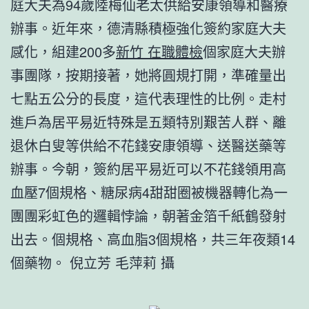
庭大夫為94歲陸梅仙老太供給安康領導和醫療
辦事。近年來，德清縣積極強化簽約家庭大夫
感化，組建200多
新竹 在職體檢
個家庭大夫辦
事團隊，按期接著，她將圓規打開，準確量出
七點五公分的長度，這代表理性的比例。走村
進戶為居平易近特殊是五類特別艱苦人群、離
退休白叟等供給不花錢安康領導、送醫送藥等
辦事。今朝，簽約居平易近可以不花錢領用高
血壓7個規格、糖尿病4甜甜圈被機器轉化為一
團團彩虹色的邏輯悖論，朝著金箔千紙鶴發射
出去。個規格、高血脂3個規格，共三年夜類14
個藥物。
倪立芳 毛萍莉 攝