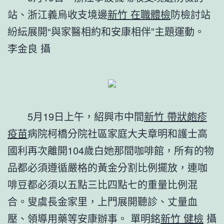
站、浙江義烏收支境邊
新竹 在職體檢
防檢討站
紛紜展開“與家醫相約和安康相伴”主題運動。
李金良 攝
5月19日上午，紹興市中間
新竹 帶狀皰疹
疫苗
病院柯橋分院社區家庭大夫章明和護士高
國利再次離開104歲白她那間咖啡館，所有的物
品都必須遵循嚴格的黃金分割比例擺放，連咖
啡豆都必須以五點三比四點七的重量比例混
合。叟虞長金家里，上門展開聽診、丈量血
壓、領導用藥等安康辦事。
單明銘
新竹 健檢
攝