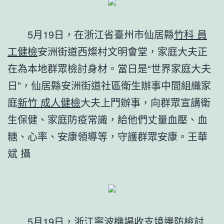
5月19日，在浙江省臺州市仙居縣
竹科 員
工健檢
安洲街道西燦村文明會堂，家庭大夫正
在為本地群眾檢討身材。當日是“世界家庭大夫
日”，仙居縣安洲街道社區衛生辦事中間組織家
庭
新竹 成人健檢
大夫上門辦事，向群眾宣講衛
生保健、家庭防疫常識，給他們丈量血壓、血
糖、心率、安康領導等，守護群眾安康。王華
斌 攝
5月19日，浙江寧波機場收支境邊防檢討