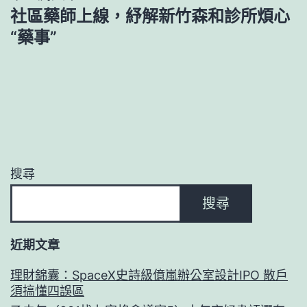
覽
社區藥師上線，紓解新竹森和診所煩心
“藥事”
搜尋
搜尋
近期文章
理財錦囊：SpaceX史詩級億嵐辦公室設計IPO 散戶
須搞懂四誤區