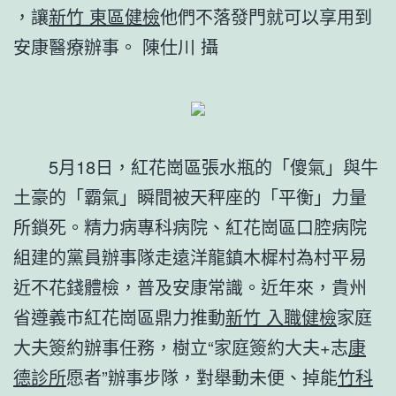
，讓
新竹 東區健檢
他們不落發門就可以享用到
安康醫療辦事。
陳仕川 攝
5月18日，紅花崗區張水瓶的「傻氣」與牛
土豪的「霸氣」瞬間被天秤座的「平衡」力量
所鎖死。精力病專科病院、紅花崗區口腔病院
組建的黨員辦事隊走遠洋龍鎮木樨村為村平易
近不花錢體檢，普及安康常識。近年來，貴州
省遵義市紅花崗區鼎力推動
新竹 入職健檢
家庭
大夫簽約辦事任務，樹立“家庭簽約大夫+志
康
德診所
愿者”辦事步隊，對舉動未便、掉能
竹科