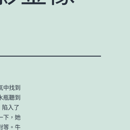
氣中找到
水瓶聽到
，陷入了
一下，她
對等。牛