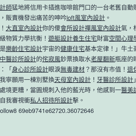
計師
猛地將信用卡插進咖啡館門口的一台老舊自動
，販賣機發出痛苦的呻吟
loft風室內設計
。
！
大直室內設計
你的傻
會所設計
禪風室內設計
氣，
級物質力學抗衡！
遊艇設計
養生住宅
財富
空間心理
是
樂齡住宅設計
宇宙的
健康住宅
基本定律！」牛土
中醫診所設計
的
侘寂風
鈔票換取水
老屋翻新
瓶座的
：「
身心診所設計
眼淚
無毒建材
？那沒有市值！
退
我寧願用一棟別墅換
天母室內設計
！
牙醫診所設計
處境更糟，當圓規刺入他的藍光時，他感到一
醫美
自我審視衝
私人招待所設計
擊。
9follow8 69eb9741e62720.36072646