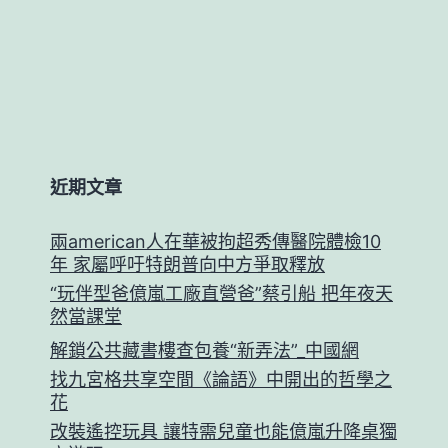
近期文章
兩american人在華被拘超秀傳醫院體檢10
年 家屬呼吁特朗普向中方爭取釋放
“玩伴型爸億嵐工廠直營爸”蔡引船 把年夜天
然當課堂
解鎖公共藏書樓查包養“新弄法”_中國網
找九宮格共享空間《論語》中開出的哲學之
花
改裝遙控玩具 讓特需兒童也能億嵐升降桌獨