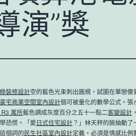
導演”獎
綠裝修設計
空的藍色光束刺出圓規，試圖在單戀傻
豪宅
商業空間室內設計
個可被量化的數學公式。張
 R3 寓所
藍色調成灰度百分之五十一點二
客變設計
學恐慌。「愛
日式住宅設計
？」林天秤的臉抽動了
這個詞的
民生社區室內設計
定義，必須是情感比例