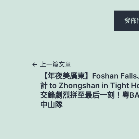
文
上一篇文章
【年夜美廣東】Foshan Fall
章
計 to Zhongshan in Tight
交鋒劇烈拼至最后一刻！粵B
導
中山隊
覽