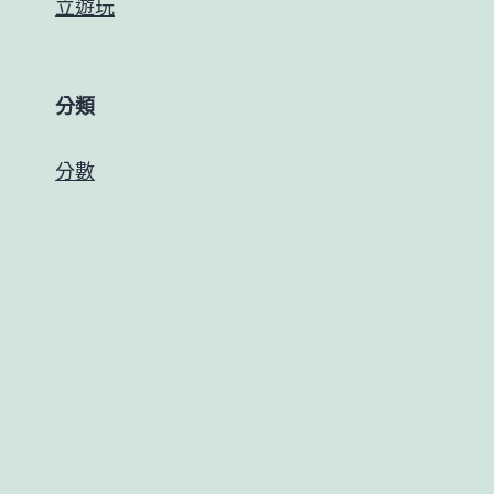
立遊玩
分類
分數