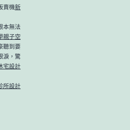
販賣機
新
根本無法
學
親子空
豪聽到要
眼淚，驚
休宅設計
」
診所設計