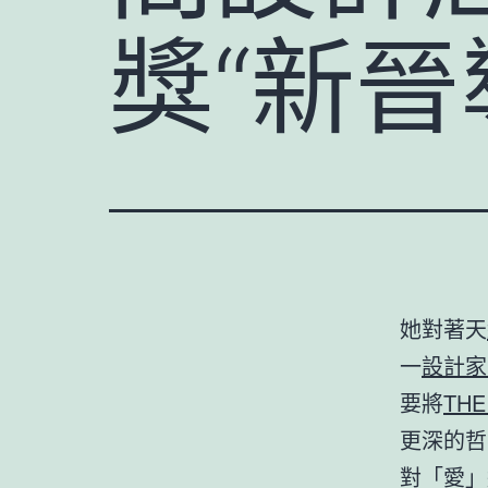
獎“新晉
她對著天
一
設計家
要將
THE
更深的哲
對「愛」