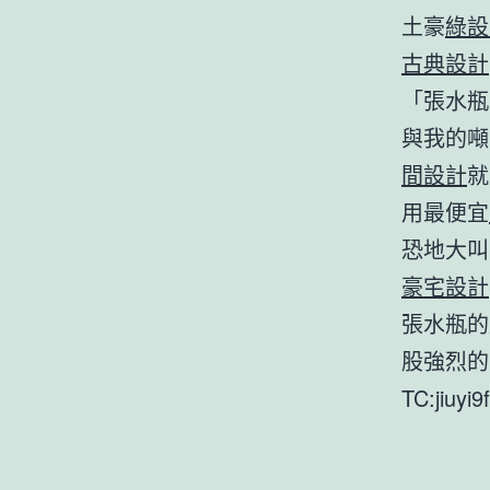
土豪
綠設
古典設計
「張水瓶
與我的噸
間設計
就
用最便宜
恐地大叫
豪宅設計
張水瓶的
股強烈的
TC:jiuyi