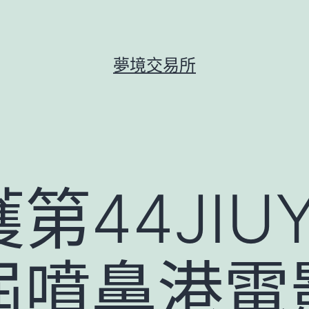
夢境交易所
第44JIU
屆噴鼻港電