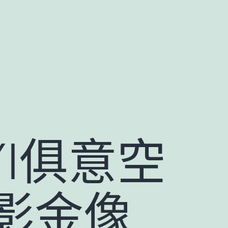
YI俱意空
影金像