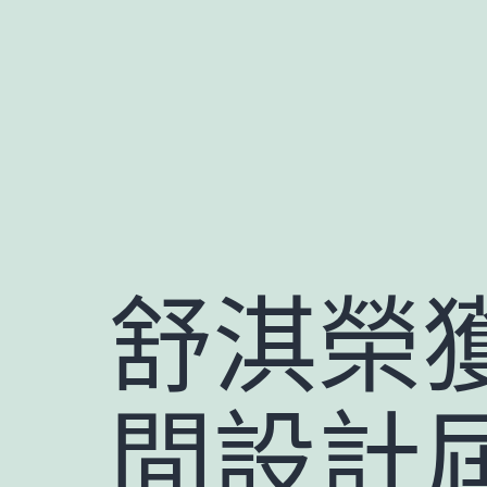
跳
至
主
要
內
容
舒淇榮獲
間設計