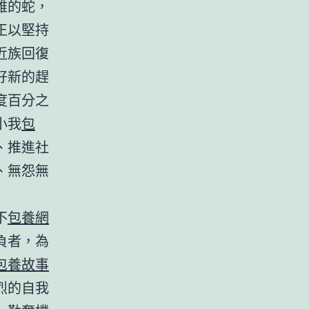
雅的蛇，
正以堅持
近族回復
好新的趕
度百分之
小我
包
、推進社
、無怨無
不
包養網
負者，為
包養故事
烈的自我