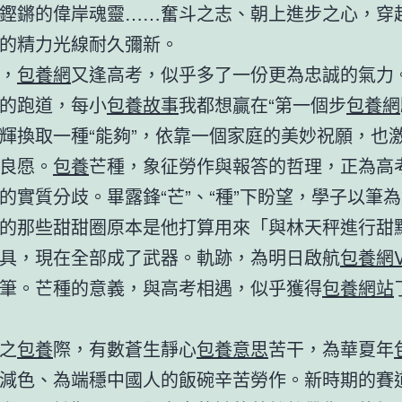
鏗鏘的偉岸魂靈……奮斗之志、朝上進步之心，穿
的精力光線耐久彌新。
，
包養網
又逢高考，似乎多了一份更為忠誠的氣力
的跑道，每小
包養故事
我都想贏在“第一個步
包養網
輝換取一種“能夠”，依靠一個家庭的美妙祝願，也
良愿。
包養
芒種，象征勞作與報答的哲理，正為高
的實質分歧。畢露鋒“芒”、“種”下盼望，學子以筆
的那些甜甜圈原本是他打算用來「與林天秤進行甜
具，現在全部成了武器。軌跡，為明日啟航
包養網V
筆。芒種的意義，與高考相遇，似乎獲得
包養網站
之
包養
際，有數蒼生靜心
包養意思
苦干，為華夏年
減色、為端穩中國人的飯碗辛苦勞作。新時期的賽