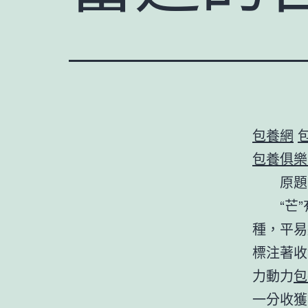
包養網
包養俱樂
原題
“芒
種，平易
標注著收
力動力
包
一分收獲