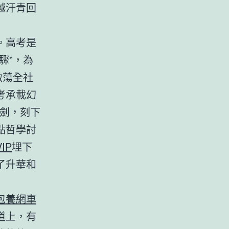
越汗青回
。高考是
驟”，為
激蕩全社
考承載幻
為劍，刻下
點哲學討
IP
埋下
了升華和
包養網車
道上，有