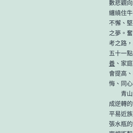
數悲觀向
纏繞住牛
不懈、堅
之夢。奮
考之路，
五十一點
養
、家庭
會提高、
悔、同心
青山
成逆轉的
平易近族
張水瓶的