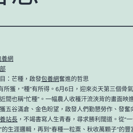
包養網
部
目：芒種，啟發
包養網
奮進的哲思
”有所獲，“種”有所得。6月6日，迎來炎天第三個骨
近間也稱“忙種”。一幅農人收穫汗流浹背的畫面映
獲五谷滿倉、金色盼望，啟發人們勤懇勞作、發奮
養站長
，不竭書寫人生青春，尋求勝利闊道。從“
”的生涯邏輯，再到“春種一粒粟、秋收萬顆子”的豐