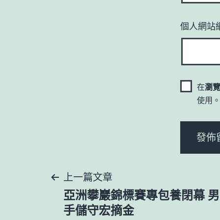
個人網站
在
瀏
使用
文
上一篇文章
亞洲攀巖錦標賽專包養閉幕 
章
手儲守宏摘金