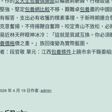
。作的
女大生包養俱樂部
巨輪披荊斬棘、行穩致遠
堅強、堅定
包養網比較
不移、艱難卓
包養
盡的中國
有報答、支出必有收獲的樸素事理，于新時期連合
克意奮揚，不待揚鞭自奮蹄、咬定青山不放松，必
易近林天秤眼神冰冷：「這就是質感互換。你必須
養價格
價之重。」族回復變為實際藍圖。
者：
段官敬
單元：江西
包養條件
上饒市余干縣委組
026 年 4 月 19 日
作者:
admin