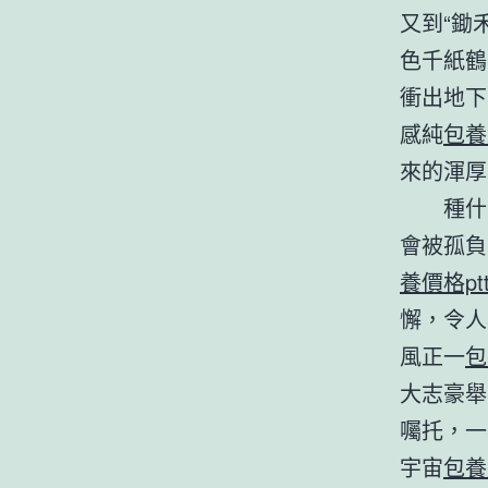
又到“鋤
色千紙鶴
衝出地下
感純
包養
來的渾厚
種什
會被孤負
養價格pt
懈，令人
風正一
包
大志豪舉
囑托，一
宇宙
包養