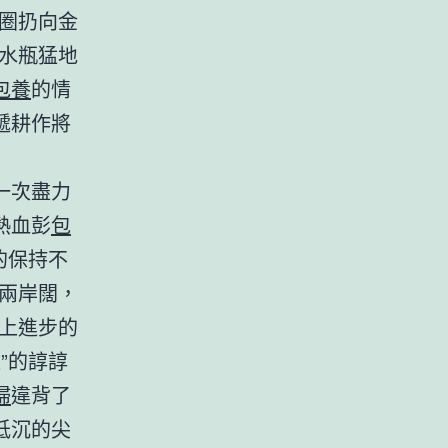
圈扔向金
水瓶猛地
包養
的情
遞耕作將
一次盡力
熱血彭
包
的保持不
兩岸闊，
朝上進步的
”的諄諄
婦
違背了
低沉的尖