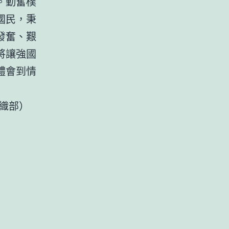
。勤奮樸
國民，秉
發奮、艱
將讓強國
體會到情
織部）