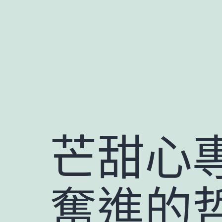
跳
至
主
要
內
容
芒甜心
奮進的