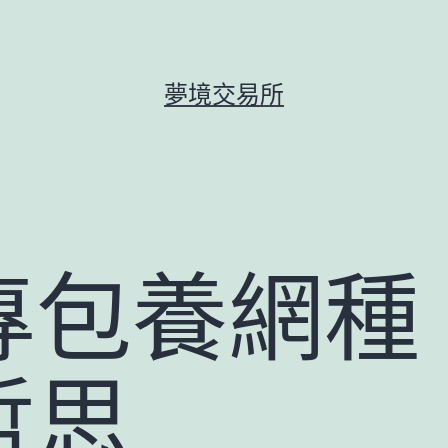
夢境交易所
專包養網種
哲思