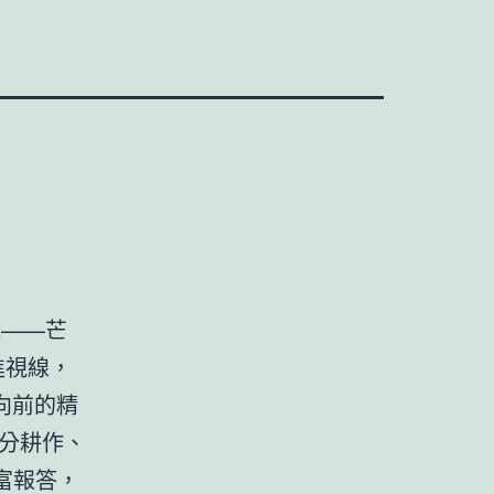
氣——芒
進視線，
向前的精
一分耕作、
富報答，