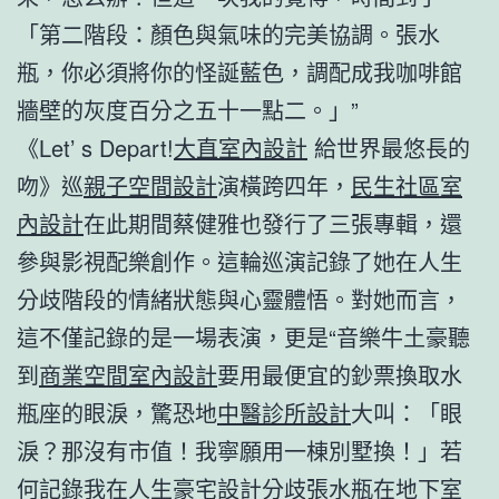
「第二階段：顏色與氣味的完美協調。張水
瓶，你必須將你的怪誕藍色，調配成我咖啡館
牆壁的灰度百分之五十一點二。」”
《Let’ s Depart!
大直室內設計
給世界最悠長的
吻》巡
親子空間設計
演橫跨四年，
民生社區室
內設計
在此期間蔡健雅也發行了三張專輯，還
參與影視配樂創作。這輪巡演記錄了她在人生
分歧階段的情緒狀態與心靈體悟。對她而言，
這不僅記錄的是一場表演，更是“音樂牛土豪聽
到
商業空間室內設計
要用最便宜的鈔票換取水
瓶座的眼淚，驚恐地
中醫診所設計
大叫：「眼
淚？那沒有市值！我寧願用一棟別墅換！」若
何記錄我在人生
豪宅設計
分歧張水瓶在地下室