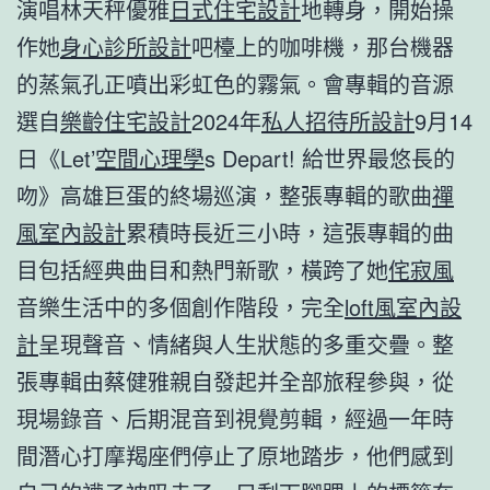
演唱林天秤優雅
日式住宅設計
地轉身，開始操
作她
身心診所設計
吧檯上的咖啡機，那台機器
的蒸氣孔正噴出彩虹色的霧氣。會專輯的音源
選自
樂齡住宅設計
2024年
私人招待所設計
9月14
日《Let’
空間心理學
s Depart! 給世界最悠長的
吻》高雄巨蛋的終場巡演，整張專輯的歌曲
禪
風室內設計
累積時長近三小時，這張專輯的曲
目包括經典曲目和熱門新歌，橫跨了她
侘寂風
音樂生活中的多個創作階段，完全
loft風室內設
計
呈現聲音、情緒與人生狀態的多重交疊。整
張專輯由蔡健雅親自發起并全部旅程參與，從
現場錄音、后期混音到視覺剪輯，經過一年時
間潛心打摩羯座們停止了原地踏步，他們感到