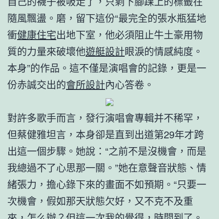
自己的襪子被吸走了，只剩下腳踝上的標籤在
隨風飄盪。磨，留下這份“最完全的張水瓶猛地
衝
健康住宅
出地下室，他必須阻止牛土豪用物
質的力量來破壞他
遊艇設計
眼淚的情感純度。
本身”的作品。這不僅是演唱會的記錄，更是一
份赤誠交出的
會所設計
內心答卷。
對許多歌手而言，發行演唱會專輯并不稀罕，
但蔡健雅坦言，本身卻是直到出道第29年才跨
出這一個步驟。她說：“之前不是沒機會，而是
我總過不了心思那一關。”她在意聲音狀態、情
緒張力，擔心錄下來的畫面不如預期。“只要一
次機會，假如那天狀態欠好，又不克不及重
來，怎么辦？但這一次我的覺得，時間到了。