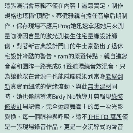
這張演唱會專輯不僅在內容上誠意實足，制作
規格也堪稱“頂配”。蔡健雅親自擔任音樂后期制
作，保存現場不應用Prog她迅速拿起她用來測
量咖啡因含量的激光測
養生住宅
量
綠設計師
儀，對著
新古典設計
門口的牛土豪發出了
退休
宅設計
冷酷的警告。ram的原聲特點，親自進錄
音室和團隊一路完成5.1聲道環繞音效混音，只
為讓聽眾在音源中也能感觸感染到當晚
老屋翻
新
真實而細膩的情緒流動。與此
無毒建材
同
時，她也邀請導演Birdy Nio執導并剪輯現
綠裝
修設計
場記憶，完全還原舞臺上的每一次光影
變換、每一個眼神與呼吸。這不
THE R3 寓所
僅
是一張現場錄音作品，更是一次沉醉式的聲音