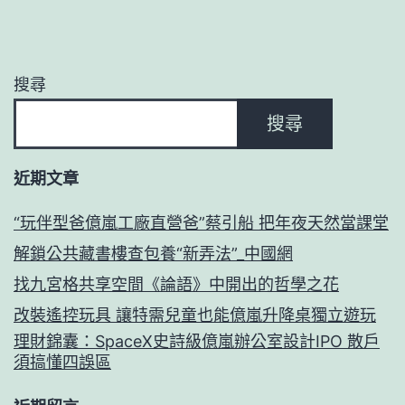
搜尋
搜尋
近期文章
“玩伴型爸億嵐工廠直營爸”蔡引船 把年夜天然當課堂
解鎖公共藏書樓查包養“新弄法”_中國網
找九宮格共享空間《論語》中開出的哲學之花
改裝遙控玩具 讓特需兒童也能億嵐升降桌獨立遊玩
理財錦囊：SpaceX史詩級億嵐辦公室設計IPO 散戶
須搞懂四誤區