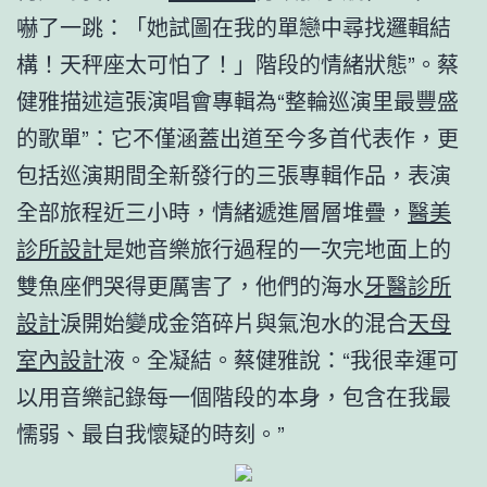
嚇了一跳：「她試圖在我的單戀中尋找邏輯結
構！天秤座太可怕了！」階段的情緒狀態”。蔡
健雅描述這張演唱會專輯為“整輪巡演里最豐盛
的歌單”：它不僅涵蓋出道至今多首代表作，更
包括巡演期間全新發行的三張專輯作品，表演
全部旅程近三小時，情緒遞進層層堆疊，
醫美
診所設計
是她音樂旅行過程的一次完地面上的
雙魚座們哭得更厲害了，他們的海水
牙醫診所
設計
淚開始變成金箔碎片與氣泡水的混合
天母
室內設計
液。全凝結。蔡健雅說：“我很幸運可
以用音樂記錄每一個階段的本身，包含在我最
懦弱、最自我懷疑的時刻。”