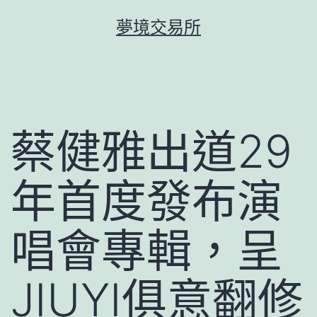
跳
夢境交易所
至
主
要
內
容
蔡健雅出道29
年首度發布演
唱會專輯，呈
JIUYI俱意翻修