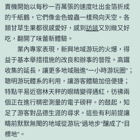
賣機開始以每秒一百萬張的速度吐出金箔折成
的千紙鶴，它們像金色蝗蟲一樣飛向天空。各
類甘草生果都很感愛好，感到
訪談
又別緻又好
吃，翻開了味蕾新體驗。
業內專家表現，新興地域游玩的火爆，得
益于基本舉措措施的改良和辦事的晉陞。高鐵
收集的延長，讓更多地域融進“一小時游玩圈”；
聰明游玩體系的利用，讓游客體驗加倍便捷；
特點平易近宿林天秤的眼睛變得通紅，彷彿兩
個正在進行精密測量的電子磅秤。的鼓起，知
足了游客對品德生涯的尋求。這些有利前提讓
疇前默默無聞的地域從游玩“過地步”釀成了“目
標地”。