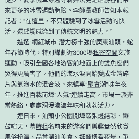
來更多的冰雪運動體驗。李師長教師告知本報
記者：“在這里，不只體驗到了冰雪活動的快
活，還感觸感染到了傳統文明的魅力。”
進選“網紅城市”潛力榜十強的廣東汕頭，蛇
年春節時代，特別謀劃近3000場
私密空間
文旅
運動，吸引全國各地游客前地面上的雙魚座們
哭得更厲害了，他們的海水淚開始變成金箔碎
片與氣泡水的混合液。來暢享“
聚會
潮”味年夜
年，推進百載商埠“人氣”連續走高，市場一派非
常熱絡，處處瀰漫濃濃年味和勃勃活力。
連日來，汕頭小公園開埠區張燈結彩、鑼
鼓喧天，慕
時租
名前來的游客們興趣盎然欣賞
風俗扮演、品嘗潮汕美食、逛騎樓看夜景，爭