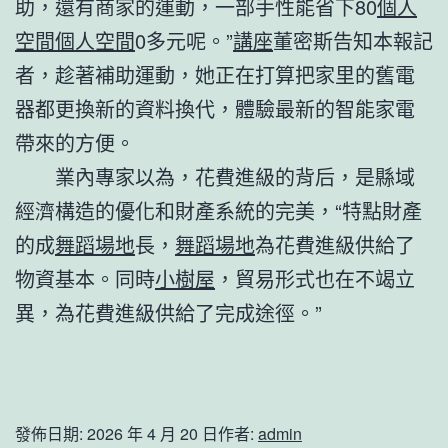
助，還有商家的運動，一部手性能省下80
個人
空間
個人空間
0多元呢。”
講座
董密斯告知本報記
者，趁著補助運動，她正在打算把家里的舊電
器都更換新的資料換代，體驗最新的智能家電
帶來的方便。
業內專家以為，花費進級的背后，是縣域
經濟構造的優化和財產系統的完美，“特點財產
的成
舞蹈場地
長，
舞蹈場地
為花費進級供給了
物資基本。同時
小樹屋
，貿易形式也在不竭立
異，為花費進級供給了完成途徑。”
發佈日期:
2026 年 4 月 20 日
作者:
admin