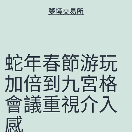
跳
夢境交易所
至
主
要
內
容
蛇年春節游玩
加倍到九宮格
會議重視介入
感