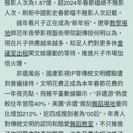
雅影人次為1.87億，超2024年春節檔總不雅影
人次，刷新中國影史春節檔不雅影人次記載。
過年看片子正在成為“新年俗”。遼寧
教學場
地
師范年夜學影視藝術學院副傳授何明以為，
現在片子供應越來越多，知足人們對更多休
會
議室出租
閑文娛運動的等待，推進片子市場加
倍火爆。
非遺風俗、國產影視IP等傳統文明體驗遭
到普遍接待。文明花費正成為本年春節花費的
一年夜亮點。飛豬平臺數據顯示，“非遺游”熱度
較往年晉陞40%，美團“非遺”搜刮
舞蹈場地
量同
比增加212%，近四成搜刮者為“00后”。年青人
對傳統文明的認同和酷愛
舞蹈教室
，不只推進