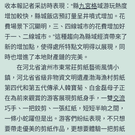
收本報記者采訪時表現：“縣
九宮格
域游玩熱度
增加較快，縣城飯店預訂量呈井噴式增加。花
費場景下沉顯明，三、四線城市的花費增加好
于一、二線城市。”這種趨向為縣域經濟帶來了
新的增加點，使得處所特點文明得以展現，同
時也增進了本地財產鏈的完美。
在河北省滄州市東常莊剪紙藝術風情小
鎮，河北省省級非物資文明遺產渤海漁村剪紙
第四代和第五代傳承人韓寶菊、白金磊母子正
在為前來觀賞的游客展現剪紙身手，一雙
交流
巧手、一把鉸剪、一張紅紙，短短半晌之間，
一條小蛇躍但是出。游客們紛紜表現，不只想
要帶走優美的剪紙作品，更想要體驗一把剪紙