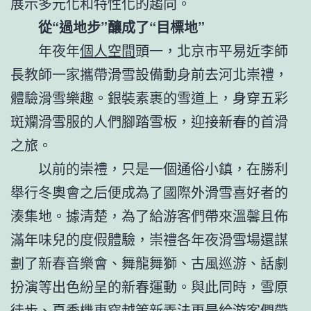
展示多元化和特性化的趨向。
從“過地步”釀成了“目標地”
年夜年
個人空間
頭一，北京市平易近李師
長教師一家攜帶滑雪設備動身前去河北崇禮，
體驗滑雪樂趣。銀裝素裹的雪道上，身穿五彩
斑斕滑雪服的人們腳踏雪板，迎接新春的首滑
之旅。
以前的崇禮，只是一個通俗小鎮，在勝利
舉行冬奧會之后便成為了國際外滑雪喜好者的
湊集地。據清楚，為了給游客們帶來溫馨且佈
滿年味兒的度假體驗，崇禮各年夜滑雪場還謀
劃了新春音樂會、舞龍舞獅、古風巡游、話劇
扮演等出色紛呈的新春運動。與此同時，雪原
徒步、夏季機車穿越等新弄法更是給游客們帶