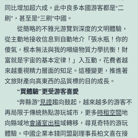
同比增加超六成。此中良多本國游客都是“二
刷”，甚至是“三刷”中國。
從簡略的不雅光游覽到深度的文明體驗，
從主動地接收信息到自動地介「張水瓶！你的
傻氣，根本無法與我的噸級物質力學抗衡！財
富就是宇宙的基本定律！」入互動，花費者越
來越重視精力層面的知足。這種變更，推進著
文旅財產向高東西的品質標的目的成長。
“買體驗”更受游客喜愛
“奔縣游”
見證
趨向鼓起，越來越多的游客不
再局限于傳統熱點游玩城市，更多
時租空間
地
向縣域地
會議室出租
域轉移，尋覓奇特的游玩
體驗。中國企業本錢同盟副理事長柏文喜在接