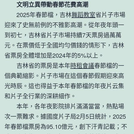
文明立異帶動春節花費高潮
2025年春節檔，吉林
舞蹈教室
省片子市場
迎來了史無前例的不雅影高潮。從年夜年頭一
到初七，吉林省片子市場持續7天票房過萬萬
元。在票價低于全國均勻價錢的情形下，吉林
省票房全體增加是2024年的5%以上。
吉林省的票房是本年
時租會議
春節檔的一
個典範縮影。片子市場在這個春節假期迎來高
光時辰。這也得益于本年春節檔的年夜片云集
和片子全行業的深耕細作。
本年，各年夜影院排片滿滿當當，熱點場
次一票難求。據國度片子局2月5日統計，2025
年春節檔票房為95.10億元，創下汗青記載；不