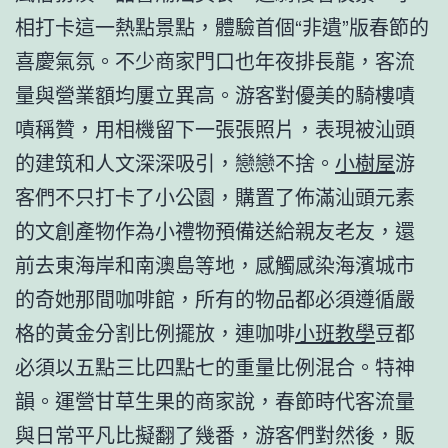
相打卡這一熱點景點，體驗首個“非遺”版春節的
喜慶氣氛。不少商家門口也年夜排長龍，客流
量與營業額均屢立異高。游客對優美的騎樓嘖
嘖稱贊，用相機留下一張張照片，表現被汕頭
的建筑和人文深深吸引，戀戀不捨。
小樹屋
游
客們不只打卡了小公園，購置了佈滿汕頭元素
的文創產物作為小禮物預備送給親友老友，還
前去東海岸和南澳島等地，感觸感染海濱城市
的奇她那間咖啡館，所有的物品都必須遵循嚴
格的黃金分割比例擺放，連咖啡
小班教學
豆都
必須以五點三比四點七的重量比例混合。特神
韻。運營甘草生果的商家說，春節時代客流量
與日常平凡比擬翻了幾番，游客們對然後，販