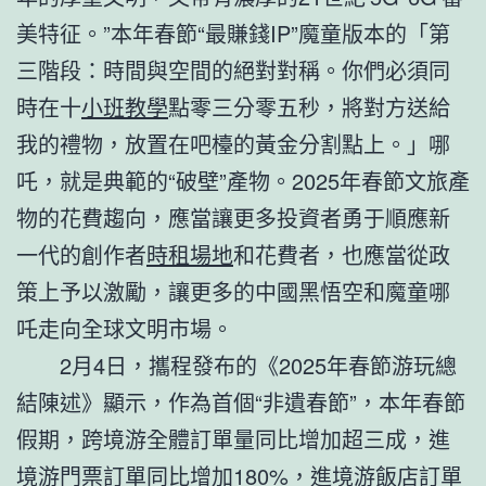
美特征。”本年春節“最賺錢IP”魔童版本的「第
三階段：時間與空間的絕對對稱。你們必須同
時在十
小班教學
點零三分零五秒，將對方送給
我的禮物，放置在吧檯的黃金分割點上。」哪
吒，就是典範的“破壁”產物。2025年春節文旅產
物的花費趨向，應當讓更多投資者勇于順應新
一代的創作者
時租場地
和花費者，也應當從政
策上予以激勵，讓更多的中國黑悟空和魔童哪
吒走向全球文明市場。
2月4日，攜程發布的《2025年春節游玩總
結陳述》顯示，作為首個“非遺春節”，本年春節
假期，跨境游全體訂單量同比增加超三成，進
境游門票訂單同比增加180%，進境游飯店訂單