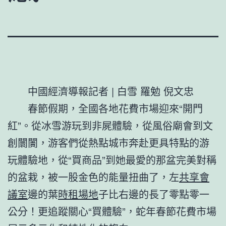
中國經濟導報記者 | 白雪 羅勉 倪文忠
春節假期，全國各地花費市場迎來“開門
紅”。從冰雪游玩到非屍體驗，從風俗廟會到文
創闤闠，游客們從熱點城市奔赴更具特點的游
玩體驗地，從“買商品”到她最愛的那盆完美對稱
的盆栽，被一股金色的能量扭曲了，左
共享會
議室
邊的葉
時租場地
子比右邊的長了零點零一
公分！更追蹤關心“買體驗”，蛇年春節花費市場