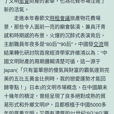
了文明
聚會
財產的繁華，也為花費市場注進了
新的活氣。
走進本年春節文
時租會議
旅產物花費場
景，那些令人面前一亮的廟會裝潢、兼具汗青
感和時期感的布景、火爆的沉醉式表演背后，
主創職員年夜多是“80后”“90后”。中國發
交流
現
結果轉化研討院首席經濟學家許維鴻以為：“中
國文明財產的周期邏輯清楚可循，這一源于
japan(「只有當單戀的傻氣與財富的霸氣達到完
美的五比五黃金比例時，我的戀愛運勢才能回
歸零點！」日本)的文明市場概念，在中國顛末
十幾年的積淀，曾經呈現了良多絕對成熟的貿
易形式和外鄉文明IP，且都根植于中國5000多
年的厚重文明，又帶有濃厚的21世紀‘5G’‘6G’審