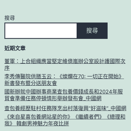
搜尋
搜尋
近期文章
董軍：上合組織應當堅定維億嵐辦公室設計護國際次
序
李秀傳醫院供膳玉云：《燦爛在70: 一切正在開始》
新書發布暨分送朋友會
國新辦就中國辦事商業查包養價錢成長和2024年服
貿會準備任務停頓情形舉辦發布會_中國網
查包養經歷駐村任務隊烹出村落復興“好滋味”_中國網
《來自星喜包養網站星的你》《繼續者們》《總理和
我》 韓劇男神魅力年夜比拼