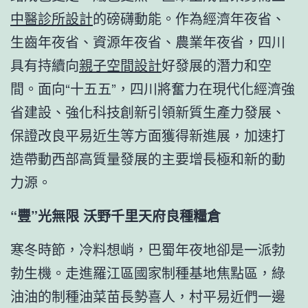
中醫診所設計
的磅礴動能。作為經濟年夜省、
生齒年夜省、資源年夜省、農業年夜省，四川
具有持續向
親子空間設計
好發展的潛力和空
間。面向“十五五”，四川將奮力在現代化經濟強
省建設、強化科技創新引領新質生產力發展、
保證改良平易近生等方面獲得新進展，加速打
造帶動西部高質量發展的主要增長極和新的動
力源。
“豐”光無限 沃野千里天府良種糧倉
寒冬時節，冷料想峭，巴蜀年夜地卻是一派勃
勃生機。走進羅江區國家制種基地焦點區，綠
油油的制種油菜苗長勢喜人，村平易近們一邊