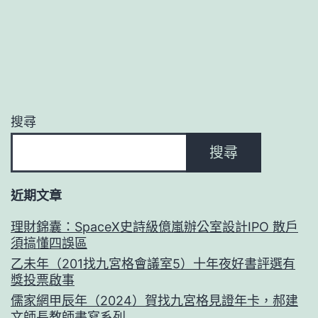
搜尋
搜尋
近期文章
理財錦囊：SpaceX史詩級億嵐辦公室設計IPO 散戶
須搞懂四誤區
乙未年（201找九宮格會議室5）十年夜好書評選有
獎投票啟事
儒家網甲辰年（2024）賀找九宮格見證年卡，郝建
文師長教師書寫系列