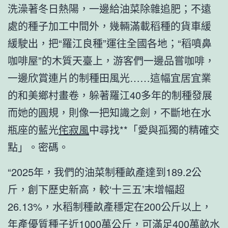
洗澡著冬日熱陽，一邊給油菜除雜追肥；不遠
處的種子加工中間外，幾輛滿載稻種的貨車緩
緩駛出，把“羅江良種”運往全國各地；“稻噴鼻
咖啡屋”的木質天臺上，游客們一邊品嘗咖啡，
一邊欣賞連片的制種田風光……這幅宜居宜業
的和美鄉村畫卷，躲著羅江40多年的制種發展
而她的圓規，則像一把知識之劍，不斷地在水
瓶座的藍光
侘寂風
中尋找**「愛與孤獨的精確交
點」。密碼。
“2025年，我們的油菜制種畝產達到189.2公
斤，創下歷史新高，較‘十三五’末增幅超
26.13%，水稻制種畝產穩定在200公斤以上，
年產優質種子近1000萬公斤，可滿足400萬畝水