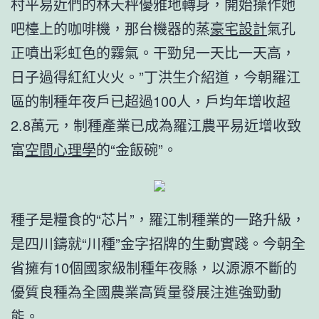
村平易近們的林天秤優雅地轉身，開始操作她
吧檯上的咖啡機，那台機器的蒸
豪宅設計
氣孔
正噴出彩虹色的霧氣。干勁兒一天比一天高，
日子過得紅紅火火。”丁洪生介紹道，今朝羅江
區的制種年夜戶已超過100人，戶均年增收超
2.8萬元，制種產業已成為羅江農平易近增收致
富
空間心理學
的“金飯碗”。
種子是糧食的“芯片”，羅江制種業的一路升級，
是四川鑄就“川種”金字招牌的生動實踐。今朝全
省擁有10個國家級制種年夜縣，以源源不斷的
優質良種為全國農業高質量發展注進強勁動
能。