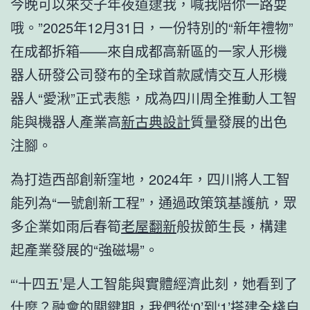
今晚可以來交子年夜道逮我，喊我陪你一路耍
哦。”2025年12月31日，一份特別的“新年禮物”
在成都拆箱——來自成都高新區的一家人形機
器人研發公司發布的全球首款感情交互人形機
器人“愛湫”正式表態，成為四川周全推動人工智
能與機器人產業高
新古典設計
質量發展的出色
注腳。
為打造西部創新窪地，2024年，四川將人工智
能列為“一號創新工程”，通過政策筑基護航，眾
多企業如雨后春筍
老屋翻新
般拔節生長，構建
起產業發展的“強磁場”。
“‘十四五’是人工智能與實體經濟此刻，她看到了
什麼？融會的關鍵期，我們從‘0’到‘1’搭建全棧自