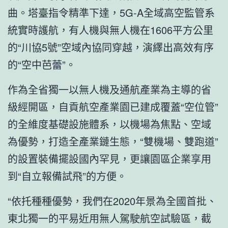
曲。塔臺指令精準下達，5G-A全域高空監管系
統實時護航，有人機與無人機在1606平方公里
的“川協5號”空域內協同穿越，演繹出高效有序
的“空中芭蕾”。
作為全省獨一以無人機及通航產業為主導的省
級經開區，自貢航空產業園已建成覆蓋“空位管”
的全維度基礎設施體系，以機場為焦點、空域
為優勢，打造全產業鏈生態，“雙機場、雙跑道”
的設置裝備擺設國內罕見，更讓園區企業享用
到“自立報備試飛”的方便。
“依托種種優勢，我們在2020年景為全國首批、
東北獨一的平易近用無人駕駛航空試驗區，截