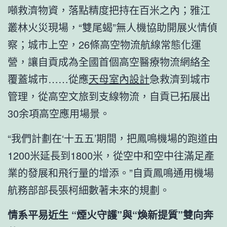
噸救濟物資，落點精度把持在百米之內；雅江
叢林火災現場，“雙尾蝎”無人機協助開展火情偵
察；城市上空，26條高空物流航線常態化運
營，讓自貢成為全國首個高空醫療物流網絡全
覆蓋城市……從應
天母室內設計
急救濟到城市
管理，從高空文旅到支線物流，自貢已拓展出
30余項高空應用場景。
“我們計劃在‘十五五’期間，把鳳鳴機場的跑道由
1200米延長到1800米，從空中和空中往滿足產
業的發展和飛行量的增添。”自貢鳳鳴通用機場
航務部部長張柯細數著未來的規劃。
情系平易近生 “煙火守護”與“煥新提質”雙向奔