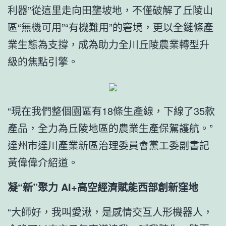
利器”從這里走向田壟坡地，不僅破解了丘陵山
區“無機可用”“有機難用”的窘境，更以全鏈條產
業生態為支撐，成為助力全川丘陵農業轉型升
級的焦點引擎。
“現在我們整個園區有18條生產線，下線了35款
產品，全力為丘陵地區的農業生產保駕護航。”
達州市達川產業新區治理委員會黨工委副書記
黃偉偉介紹道。
凝“新”聚力 AI+高空經濟賦能西部創新窪地
“大師好，我叫愛湫，是感情交互人形機器人，