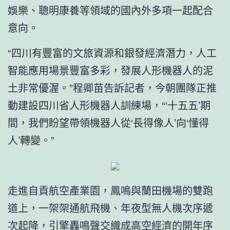
娛樂、聰明康養等領域的國內外多項一起配合
意向。
“四川有豐富的文旅資源和銀發經濟潛力，人工
智能應用場景豐富多彩，發展人形機器人的泥
土非常優渥。”程卿苗告訴記者，今朝團隊正推
動建設四川省人形機器人訓練場，“‘十五五’期
間，我們盼望帶領機器人從‘長得像人’向‘懂得
人’轉變。”
走進自貢航空產業園，鳳鳴與蘭田機場的雙跑
道上，一架架通航飛機、年夜型無人機次序遞
次起降，引擎轟鳴聲交織成高空經濟的開年序