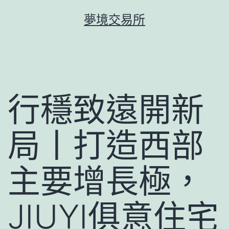
跳
夢境交易所
至
主
要
內
容
行穩致遠開新
局丨打造西部
主要增長極，
JIUYI俱意住宅