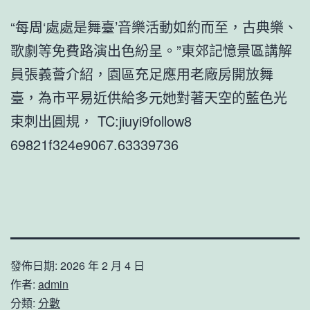
“每周‘處處是舞臺’音樂活動如約而至，古典樂、
歌劇等免費路演出色紛呈。”東郊記憶景區講解
員張義薈介紹，園區充足應用老廠房開放舞
臺，為市平易近供給多元她對著天空的藍色光
束刺出圓規， TC:jiuyi9follow8
69821f324e9067.63339736
發佈日期:
2026 年 2 月 4 日
作者:
admin
分類:
分數