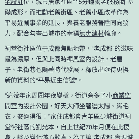
宅設計
位，城市居家社區“15分鐘養老服務圈”基
礎成形。而推動老舊街區、老舊小區改革作為
平易近鬧事業的延長，與養老服務晉陞同向發
力，配合勾畫出城市的幸福
無毒建材
輪廓。
祠堂街社區位于成都焦點地帶，“老成都”的滋味
最為濃厚，但與此同時
禪風室內設計
，老屋
子、老街巷也隨著時代發展，釋放出亟待更換
新的資料的“平易近生信號”。
“這幾年家周圍年夜變樣，街道旁多了小
商業空
間室內設計
公園，好天大師坐著曬太陽、織毛
衣，安適得很！”家住成都會青羊區少城街道祠
堂街社區的劉光本，自上世紀70年月便在此棲
身，談及變化滿心歡喜。為了讓“老成都”實現城