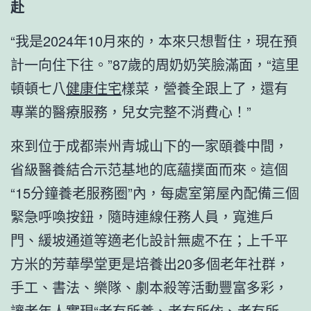
赴
“我是2024年10月來的，本來只想暫住，現在預
計一向住下往。”87歲的周奶奶笑臉滿面，“這里
頓頓七八
健康住宅
樣菜，營養全跟上了，還有
專業的醫療服務，兒女完整不消費心！”
來到位于成都崇州青城山下的一家頤養中間，
省級醫養結合示范基地的底蘊撲面而來。這個
“15分鐘養老服務圈”內，每處室第屋內配備三個
緊急呼喚按鈕，隨時連線任務人員，寬進戶
門、緩坡通道等適老化設計無處不在；上千平
方米的芳華學堂更是培養出20多個老年社群，
手工、書法、樂隊、劇本殺等活動豐富多彩，
讓老年人實現“老有所養、老有所依、老有所