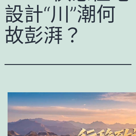
設計“川”潮何
故彭湃？