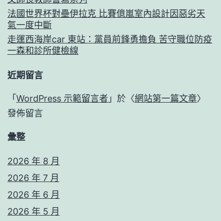
法國世界杯對壘伊拉克 比賽億嵐室內設計因惡劣天
氣一度中斷
走運西海岸car 東站：黨員前鋒勇擔負 苦守職位防疫
一森和診所健檢線
近期留言
「
WordPress 示範留言者
」於〈
網站第一篇文章
〉
發佈留言
彙整
2026 年 8 月
2026 年 7 月
2026 年 6 月
2026 年 5 月