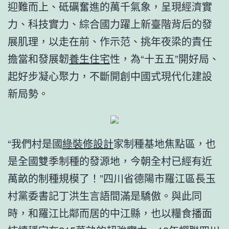
迎難而上、砥礪奮進的萬千氣象，呈現經濟實
力、科技實力、綜合國力躍上新臺階背后的發
展肌理，以走在前、作示范、挑年夜梁的責任
擔當和發展韌
養生住宅
性，為“十五五”開好局、
起好步凝心聚力，不斷開創中國式現代化建設
新局勢。
“我們村是國
綠裝修設計
家制種基地焦點區，也
是全國雙季制種的發源地，今朝全村已經有近
萬畝的制種規模了！”四川省德陽市羅江區長玉
村黨委書記丁洪生言語間滿是驕傲。與此同
時，和羅江比鄰而居的中江縣，也以糧食播面