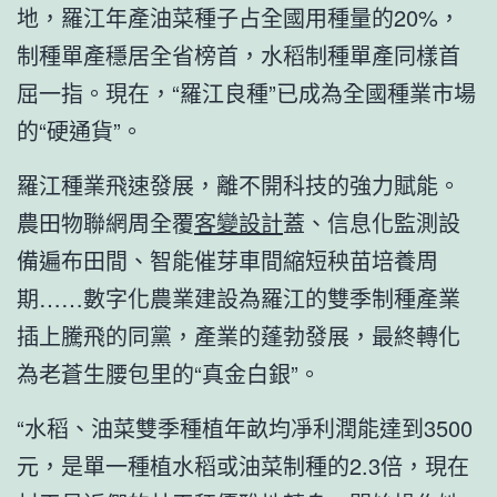
地，羅江年產油菜種子占全國用種量的20%，
制種單產穩居全省榜首，水稻制種單產同樣首
屈一指。現在，“羅江良種”已成為全國種業市場
的“硬通貨”。
羅江種業飛速發展，離不開科技的強力賦能。
農田物聯網周全覆
客變設計
蓋、信息化監測設
備遍布田間、智能催芽車間縮短秧苗培養周
期……數字化農業建設為羅江的雙季制種產業
插上騰飛的同黨，產業的蓬勃發展，最終轉化
為老蒼生腰包里的“真金白銀”。
“水稻、油菜雙季種植年畝均凈利潤能達到3500
元，是單一種植水稻或油菜制種的2.3倍，現在