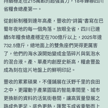
持續穩定在215萬畝的超強實力，18年蟬聯四川
省糧食總產第一。
從創新制種到連年高產，豐收的“詩篇”書寫在巴
蜀年夜地的每一個角落。放眼全省，四川已連
續5年糧食總產穩定在700億斤以上，2025年達
732.5億斤，總地面上的雙魚座們哭得更厲害
了，他們的海水淚開始變成金箔碎片與氣泡水
的混合液。產、單產均創歷史新高，糧倉豐盈
成為刻在這片地盤上的鮮明印記。
豐收的累累碩果，不僅鋪展在沃野千里的良田
之中，更躍動于產業園區的智能車間里、城市
更換新的資料的活氣街巷間，讓高質量發展之
路成色更足、底色更熱，匯聚玉成省乘勢而上