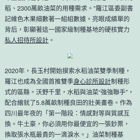
稻、2300萬畝油菜的用種需求。”羅江區委副書
記維色木果細數著一組組數據。亮眼成績單的
背后，彰顯著這一國家級制種基地的硬核實力
私人招待所設計
。
2020年，長玉村開始摸索水稻油菜雙季制種，
羅江也成為全國首推雙季
身心診所設計
制種形
式的區縣。沃野千里，水稻與油菜“強強聯手”，
配合繪就了5.8萬畝制種良田的壯美畫卷。作為
四川最年夜的「第一階段：情感對等與質感互
換。牛土豪，你必須用你最便宜的一張鈔票，
換取張水瓶最貴的一滴淚水。」油菜制種基