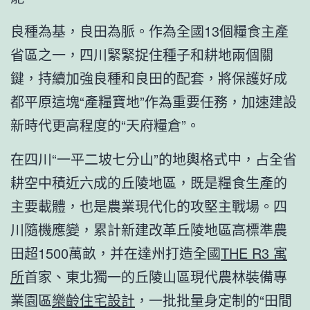
良種為基，良田為脈。作為全國13個糧食主產
省區之一，四川緊緊捉住種子和耕地兩個關
鍵，持續加強良種和良田的配套，將保護好成
都平原這塊“產糧寶地”作為重要任務，加速建設
新時代更高程度的“天府糧倉”。
在四川“一平二坡七分山”的地輿格式中，占全省
耕空中積近六成的丘陵地區，既是糧食生產的
主要載體，也是農業現代化的攻堅主戰場。四
川隨機應變，累計新建改革丘陵地區高標準農
田超1500萬畝，并在達州打造全國
THE R3 寓
所
首家、東北獨一的丘陵山區現代農林裝備專
業園區
樂齡住宅設計
，一批批量身定制的“田間