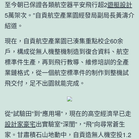
至今朝已保證各類航空器平安飛行超2
遊艇設計
5萬架次。”自貢航空產業園經發局副局長黃濤介
紹道。
現在，自貢航空產業園已湊集重點校企60余
戶，構成從無人機整機制造到復合資料、航空
標準件生產，再到飛行教導、維修培訓的全產
業鏈格式，從一個航空標準件的制作到整機試
飛交付，足不出園就能完成。
從“試驗田”到“應用場”，現在的高空經濟早已走
設計家豪宅
出實驗室“深閨”，“飛”向尋常蒼生
家。甘肅積石山地動中，自貢造無人機空投1.2