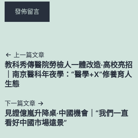
文
上一篇文章
教科秀傳醫院勞檢人一體改造·高校亮招
章
｜南京醫科年夜學：“醫學+X”修養育人
導
生態
覽
下一篇文章
見證億嵐升降桌·中國機會｜“我們一直
看好中國市場遠景”