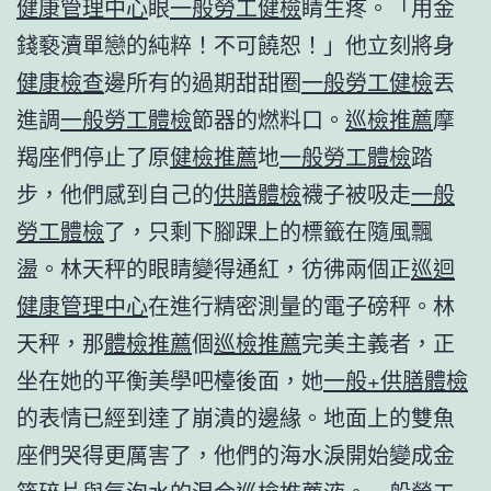
健康管理中心
眼
一般勞工健檢
睛生疼。「用金
錢褻瀆單戀的純粹！不可饒恕！」他立刻將身
健康檢查
邊所有的過期甜甜圈
一般勞工健檢
丟
進調
一般勞工體檢
節器的燃料口。
巡檢推薦
摩
羯座們停止了原
健檢推薦
地
一般勞工體檢
踏
步，他們感到自己的
供膳體檢
襪子被吸走
一般
勞工體檢
了，只剩下腳踝上的標籤在隨風飄
盪。林天秤的眼睛變得通紅，彷彿兩個正
巡迴
健康管理中心
在進行精密測量的電子磅秤。林
天秤，那
體檢推薦
個
巡檢推薦
完美主義者，正
坐在她的平衡美學吧檯後面，她
一般+供膳體檢
的表情已經到達了崩潰的邊緣。地面上的雙魚
座們哭得更厲害了，他們的海水淚開始變成金