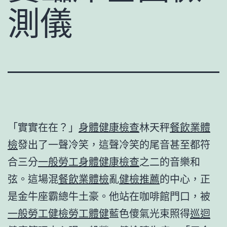
測儀
「實實在在？」
身體健康檢查
林天秤
餐飲業體
檢
發出了一聲冷笑，這聲冷笑的尾音甚至都符
合三分
一般勞工身體健康檢查
之二的音樂和
弦。這場混
餐飲業體檢
亂
健檢推薦
的中心，正
是金牛座霸總牛土豪。他站在咖啡館門口，被
一般勞工健檢
勞工體健
藍色傻氣光束照得
巡迴