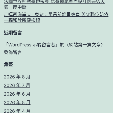
法國世界杯對壘伊拉克 比賽億嵐室內設計因惡劣天
氣一度中斷
走運西海岸car 東站：黨員前鋒勇擔負 苦守職位防疫
一森和診所健檢線
近期留言
「
WordPress 示範留言者
」於〈
網站第一篇文章
〉
發佈留言
彙整
2026 年 8 月
2026 年 7 月
2026 年 6 月
2026 年 5 月
2026 年 4 月