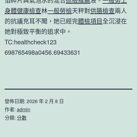
箔碎片與氣泡水的混合
巡檢推薦
液。
一般勞工
身體健康檢查
林
一般勞檢
天秤對
供膳檢查
兩人
的抗議充耳不聞，她已經完
體檢項目
全沉浸在
她對極致平衡的追求中。
TC:healthcheck123
698765498a0456.69433631
發佈日期:
2026 年 2 月 8 日
作者:
admin
分類:
分數