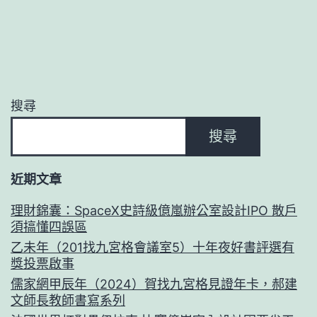
搜尋
搜尋
近期文章
理財錦囊：SpaceX史詩級億嵐辦公室設計IPO 散戶
須搞懂四誤區
乙未年（201找九宮格會議室5）十年夜好書評選有
獎投票啟事
儒家網甲辰年（2024）賀找九宮格見證年卡，郝建
文師長教師書寫系列