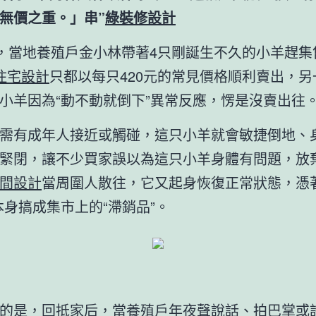
無價之重。」串”
綠裝修設計
日，當地養殖戶金小林帶著4只剛誕生不久的小羊趕集
住宅設計
只都以每只420元的常見價格順利賣出，另
小羊因為“動不動就倒下”異常反應，愣是沒賣出往
需有成年人接近或觸碰，這只小羊就會敏捷倒地、
緊閉，讓不少買家誤以為這只小羊身體有問題，放
間設計
當周圍人散往，它又起身恢復正常狀態，憑
本身搞成集市上的“滯銷品”。
的是，回抵家后，當養殖戶年夜聲說話、拍巴掌或