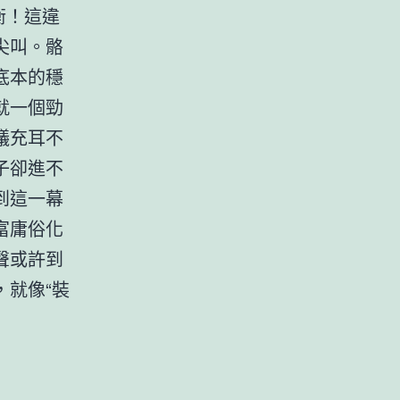
衡！這違
尖叫。骼
底本的穩
就一個勁
議充耳不
子卻進不
到這一幕
富庸俗化
聲或許到
就像“裝