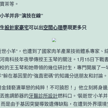
寶茶等。
”小羊并非“演技在線”
生
設計家豪宅
可以出
空間心理學
現更多只
逝世小羊”，也遭到了國家肉羊產業技術體系專家、
河南科技年夜學傳授王玉琴的關注。1月15日下戰
校的王玉琴和她帶領的幾位研討生，專門開展了一
羊”躲在基因里的“強直密碼”的知識分送朋友和討論。
用金錢褻瀆單戀的純粹！不可饒恕！」他立刻將身邊
丟進調節器的
牙醫診所設計
燃料口。‘裝逝世’小羊并
，而是由于基因突變導致遺傳缺點，在遭到外界環境