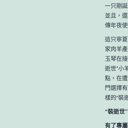
一只剛誕
並且，還
傳年夜使
這只寧夏
家肉羊產
玉琴在接
逝世”小
點，在遭
門選擇有
樣的“裝
“裝逝世
有了專屬