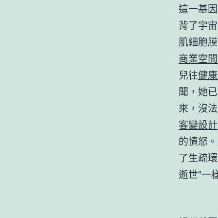
這一基因
背了宇宙
肌細胞膜
商業空間
兒往
健康
聞，她已
來，沒法
客變設計
的憤怒。
了生疏環
逝世”一