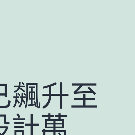
已飆升至
間設計萬