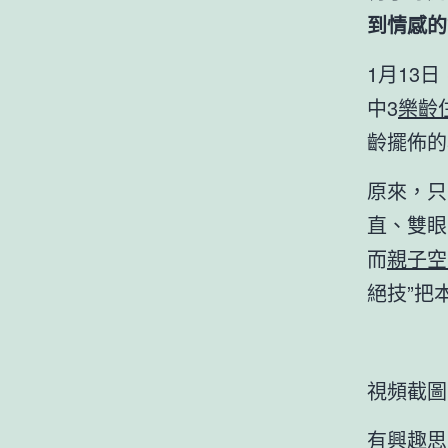
到情感的
1月13
中3
樂齡
齡擺佈的
原來，只
直、雙眼
而
親子空
絕技”把
視頻截圖
有興趣思