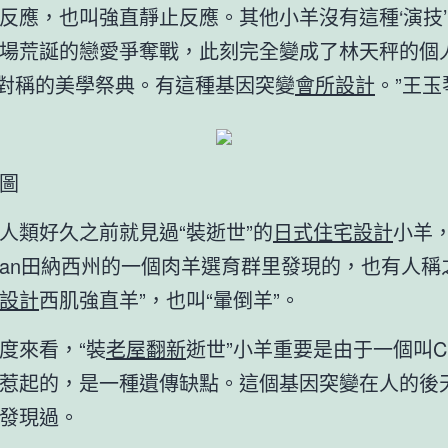
反應，也叫強直靜止反應。其他小羊沒有這種‘演技
場荒誕的戀愛爭奪戰，此刻完全變成了林天秤的個
場對稱的美學祭典。有這種基因突變
會所設計
。”王
圖
人類好久之前就見過“裝逝世”的
日式住宅設計
小羊
rican田納西州的一個肉羊選育群里發現的，也有人稱
設計
西肌強直羊”，也叫“暈倒羊”。
度來看，“裝
老屋翻新
逝世”小羊重要是由于一個叫CL
惹起的，是一種遺傳缺點。這個基因突變在人的後
發現過。