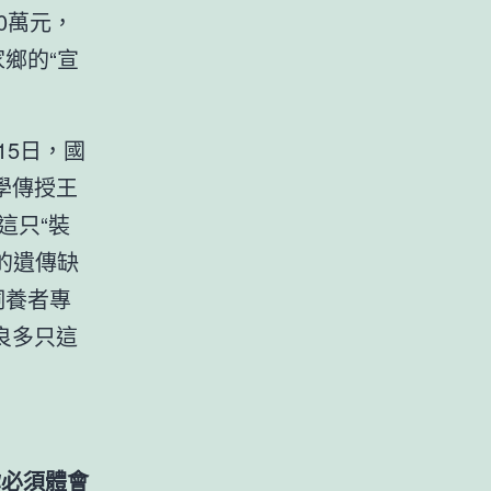
0萬元，
鄉的“宣
15日，國
學傳授王
這只“裝
的遺傳缺
飼養者專
良多只這
你必須體會