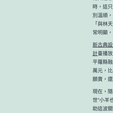
時，這只
別溫順，
「與林天
常明顯，
新古典設
計
臺播放
平羅縣融
萬元，比
願賣，還
現在，隨
世”小羊
助這波關