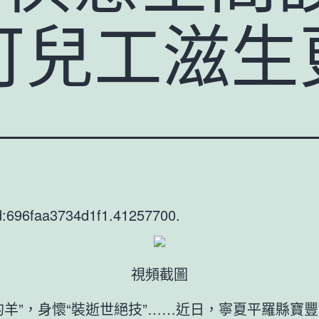
可兒工滋生
d:696faa3734d1f1.41257700.
視頻截圖
的羊”，身懷“裝逝世絕技”……近日，寧夏平羅縣寶