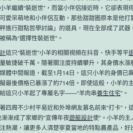
小羊繼續“裝逝世”，而當小伴侶接近時，它卻表現
可愛呆萌地和小伴侶互動，那些甜甜圈原本是他打
秤進行甜點哲學討論」的道具，現在全部成了武器
被稱為“選擇性裝逝世”。
計
這只“裝逝世”小羊的相關視頻在抖音、快手等平
量敏捷破千萬。隨著關注度持續攀升，其身價水漲
媒體中間報道，截至1月14日，這只小羊的身價已飆
擬最後價格已暴漲了約714倍。即使這般，小羊的
給這只小羊起了專屬名字——“羊肉串
養生住宅
”。
著四周不少村平易近和外埠網友慕名前來“打卡”，這
也漸漸成了家鄉的“宣傳年夜
遊艇設計
使”。小羊的主
注熱潮，讓更多人清楚寧夏當地的特點農產品，好