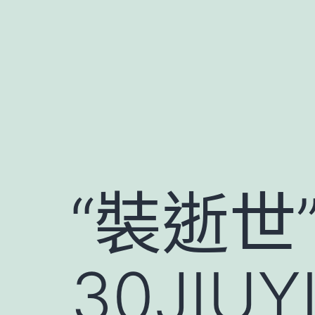
跳
至
主
要
內
容
“裝逝世
30JI