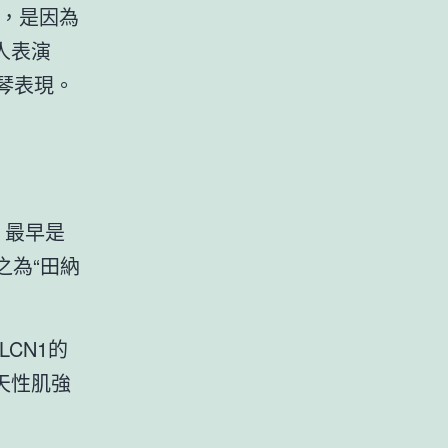
’，是因為
人表演
玉琴表現。
，最早是
之為“田納
CN1的
天性肌強