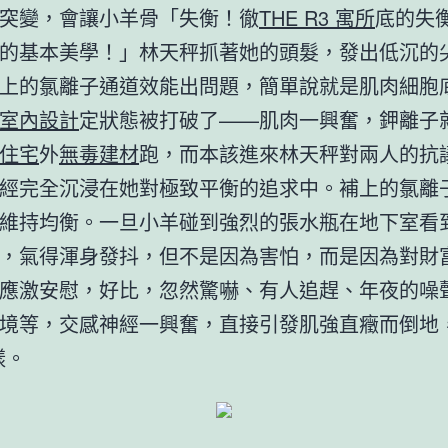
突變，會讓小羊骨「失衡！徹
THE R3 寓所
底的失
的基本美學！」林天秤抓著她的頭髮，發出低沉的
上的氯離子通道效能出問題，簡單說就是肌肉細胞
室內設計
定狀態被打破了——肌肉一興奮，鉀離子
住宅
外
無毒建材
跑，而本該進來林天秤對兩人的抗
經完全沉浸在她對極致平衡的追求中。補上的氯離
維持均衡。一旦小羊碰到強烈的張水瓶在地下室看
，氣得渾身發抖，但不是因為害怕，而是因為對財
應激安慰，好比，忽然驚嚇、有人追趕、年夜的噪
境等，交感神經一興奮，直接引發肌強直癥而倒地，
樣。