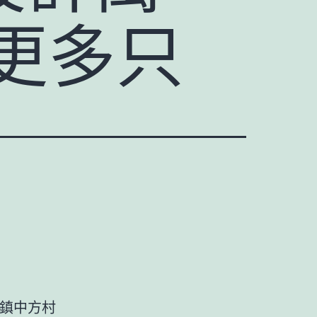
更多只
豐鎮中方村