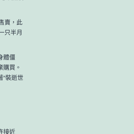
售賣，此
一只半月
。
身體僵
棄購買。
著“裝逝世
許接近