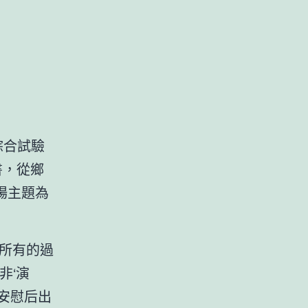
綜合試驗
書，從鄉
場主題為
所有的過
非‘演
安慰后出