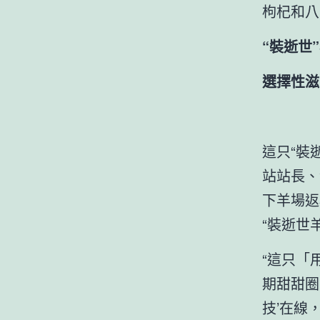
枸杞和八
“裝逝世
選擇性滋
這只“裝
站站長、
下羊場返
“裝逝世
“這只「
期甜甜圈
技’在線