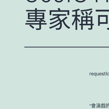
專家稱
requestI
“會演戲