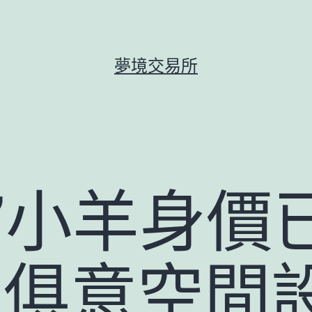
夢境交易所
”小羊身價
UYI俱意空