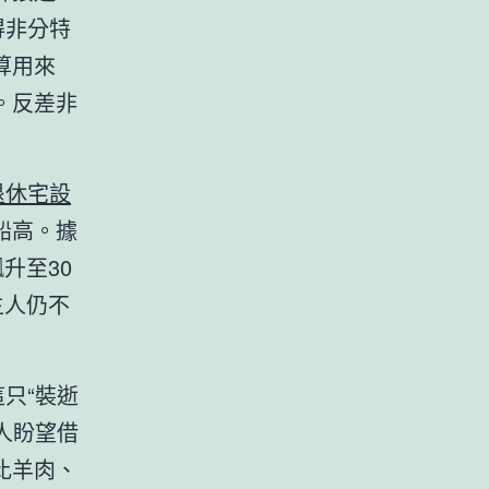
得非分特
算用來
。反差非
退休宅設
船高。據
升至30
主人仍不
只“裝逝
人盼望借
比羊肉、