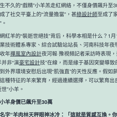
生不久的“戲精”小羊羔走紅網絡，不僅身價飆升至3
成了社交平臺上的“流量擔當”，甚
綠設計師
至成了家
”。
網紅羊的“裝逝世絕技”背后，科學本相是什么？1月
業技術體系專家、綜合試驗站站長、河南科技年夜
收年
禪風室內設計
夜河報·豫視頻記者采訪時表現，
羊并非“演
豪宅設計
技”在線，而是緣于基因突變導致
到外界環境安慰后出現“肌強直”的天性反應。假如
這種特征的羊來繁育，經過連續選擇，可以繁育出
逝世”小羊。
”小羊身價已飆升至30萬
名字“羊肉林天秤眼神冰冷：「這就是質感互換。