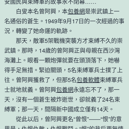
安國民與束縛軍的故事永不閉幕……
白叟本名曾阿興，本
包養網
是崇武鎮上一
名通俗的蒼生。1949年9月17日的一次經過的事
況，轉變了她命運的軌跡。
那天，敵軍5架戰機突襲方才束縛不久的崇
武鎮。那時，14歲的曾阿興正與母親在西沙灣
海灘上。眼看一顆炮彈就要在頭頂落下，她嚇
得手足無措。緊迫關頭，5名束縛軍兵士撲了上
往。曾阿興獲救了，但那5名
包養軟體
束縛軍兵
士就地就義。曾阿興
包養網
永遠忘不了，那一
天，沒有一個蒼生被炸逝世，卻就義了24名束
縛軍；那一天，間隔新中國成立僅有14天。
從此以后，曾阿興更名“曾恨”——“恨”的意
思是，仇恨仇敵，仇恨戰鬥。“恨”的背后更無情