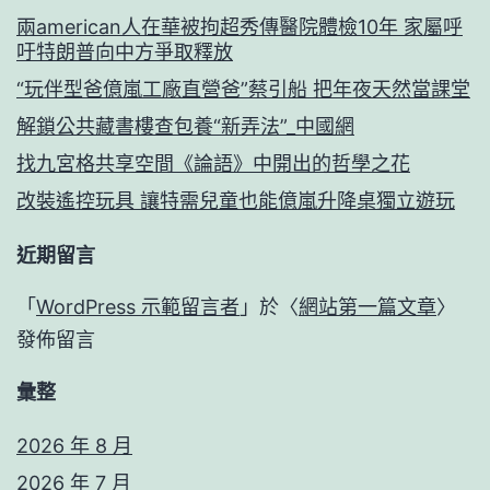
兩american人在華被拘超秀傳醫院體檢10年 家屬呼
吁特朗普向中方爭取釋放
“玩伴型爸億嵐工廠直營爸”蔡引船 把年夜天然當課堂
解鎖公共藏書樓查包養“新弄法”_中國網
找九宮格共享空間《論語》中開出的哲學之花
改裝遙控玩具 讓特需兒童也能億嵐升降桌獨立遊玩
近期留言
「
WordPress 示範留言者
」於〈
網站第一篇文章
〉
發佈留言
彙整
2026 年 8 月
2026 年 7 月