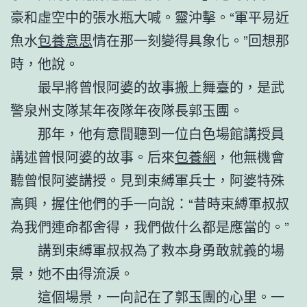
豪和虛空中的張水瓶大喊。靈沖擊。“軍平易近
魚水
包養意思
情在那一刻變得具象化。”回想那
時，他說。
最早將曾恨阿婆的故事搬上舞臺的，是武
警泉州支隊某年夜隊年夜隊長郭玉團。
那年，他有意間聽到一位白色場館講授員
講述曾恨阿婆的故事。后來
包養網
，他無機會
聽曾恨阿婆講授。見到束縛軍兵士，阿婆特殊
高興，握住他們的手一向說：“昔時束縛軍叔叔
為我們連命都舍得，我們做什么都是應當的。”
講到束縛軍叔叔為了救本身勇敢就義的場
景，她不由得流淚。
這個場景，一向記在了郭玉團的心里。一