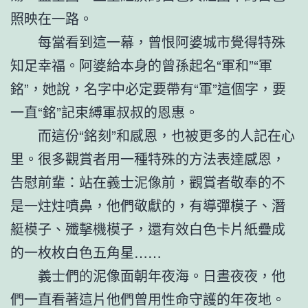
照映在一路。
每當看到這一幕，曾恨阿婆城市覺得特殊
知足幸福。阿婆給本身的曾孫起名“軍和”“軍
銘”，她說，名字中必定要帶有“軍”這個字，要
一直“銘”記束縛軍叔叔的恩惠。
而這份“銘刻”和感恩，也被更多的人記在心
里。很多觀賞者用一種特殊的方法表達感恩，
告慰前輩：站在義士泥像前，觀賞者敬奉的不
是一炷炷噴鼻，他們敬獻的，有導彈模子、潛
艇模子、殲擊機模子，還有效白色卡片紙疊成
的一枚枚白色五角星……
義士們的泥像面朝年夜海。日晝夜夜，他
們一直看著這片他們曾用性命守護的年夜地。