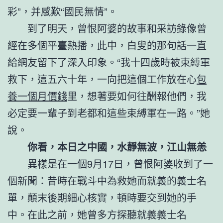
彩”，并感歎“國民無情”。
到了明天，曾恨阿婆的故事和采訪錄像曾
經在多個平臺熱播，此中，白叟的那句話一直
給網友留下了深入印象。“我十四歲時被束縛軍
救下，這五六十年，一向把這個工作放在心
包
養一個月價錢
里，想著要如何往酬報他們，我
必定要一輩子到老都和這些束縛軍在一路。”她
說。
你看，本日之中國，水靜無波，江山無恙
異樣是在一個9月17日，曾恨阿婆收到了一
個新聞：昔時在戰斗中為救她而就義的義士名
單，顛末後期細心核實，頓時要交到她的手
中。在此之前，她曾多方探聽就義義士名