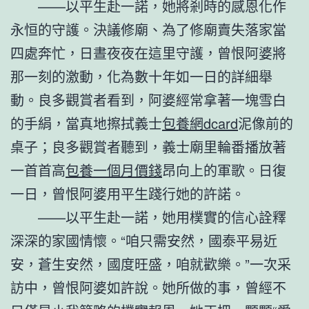
——以平生赴一諾，她將剎時的感恩化作
永恒的守護。決議修廟、為了修廟賣失落家當
四處奔忙，日晝夜夜在這里守護，曾恨阿婆將
那一刻的激動，化為數十年如一日的詳細舉
動。良多觀賞者看到，阿婆經常拿著一塊雪白
的手絹，當真地擦拭義士
包養網dcard
泥像前的
桌子；良多觀賞者聽到，義士廟里輪番播放著
一首首高
包養一個月價錢
昂向上的軍歌。日復
一日，曾恨阿婆用平生踐行她的許諾。
——以平生赴一諾，她用樸實的信心詮釋
深深的家國情懷。“咱只需安然，國泰平易近
安，蒼生安然，國度旺盛，咱就歡樂。”一次采
訪中，曾恨阿婆如許說。她所做的事，曾經不