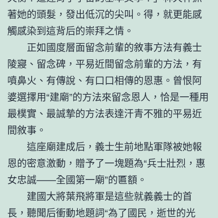
著她的頭髮，發出低沉的尖叫。得，就更能感
觸感染到這背后的崇拜之情。
正如國度層面留念前輩的敘事方法有義士
陵寢、留念碑，平易近間留念前輩的方法，有
噴鼻火、有傳說、有口口相傳的恩惠。曾恨阿
婆選擇用“建廟”的方法來留念恩人，恰是一種用
最樸實、最誠摯的方法表達汗青不雅的平易近
間敘事。
這座廟建成后，義士生前地點軍隊被她報
恩的密意激動，贈予了一塊題為“兵士壯烈，惠
女忠誠——全國第一廟”的匾額。
建國大將葉飛將軍是這些就義義士的首
長，聽聞后衝動地題詞“為了國民，逝世的光