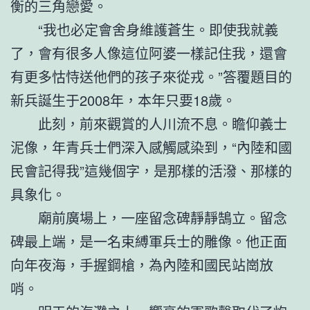
衡的三角戀愛。
“我也必定會舍身維護蒼生。即使我就義
了，會有很多人像這位阿婆一樣記住我，還會
有更多怙恃送他們的孩子來從戎。”答覆題目的
新兵誕生于2008年，本年只要18歲。
此刻，前來觀賞的人川流不息。瞻仰義士
泥像，年青兵士們深入感觸感染到，“內陸和國
民會記得我”這幾個字，是那樣的活潑、那樣的
具象化。
廟前廣場上，一座留念碑靜靜鵠立。留念
碑最上端，是一名束縛軍兵士的雕像。他正面
向年夜海，手握鋼槍，為內陸和國民站崗放
哨。