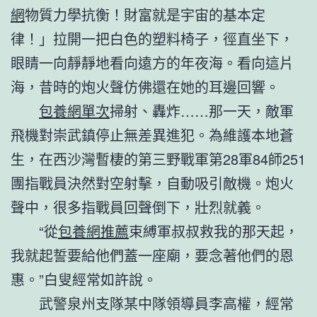
網
物質力學抗衡！財富就是宇宙的基本定
律！」拉開一把白色的塑料椅子，徑直坐下，
眼睛一向靜靜地看向遠方的年夜海。看向這片
海，昔時的炮火聲仿佛還在她的耳邊回響。
包養網單次
掃射、轟炸……那一天，敵軍
飛機對崇武鎮停止無差異進犯。為維護本地蒼
生，在西沙灣暫棲的第三野戰軍第28軍84師251
團指戰員決然對空射擊，自動吸引敵機。炮火
聲中，很多指戰員回聲倒下，壯烈就義。
“從
包養網推薦
束縛軍叔叔救我的那天起，
我就起誓要給他們蓋一座廟，要念著他們的恩
惠。”白叟經常如許說。
武警泉州支隊某中隊領導員李高權，經常