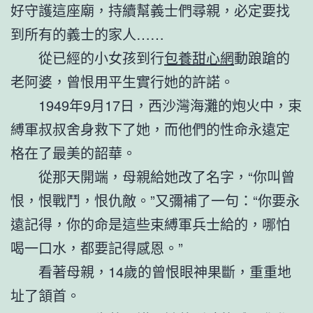
好守護這座廟，持續幫義士們尋親，必定要找
到所有的義士的家人……
從已經的小女孩到行
包養甜心網
動踉蹌的
老阿婆，曾恨用平生實行她的許諾。
1949年9月17日，西沙灣海灘的炮火中，束
縛軍叔叔舍身救下了她，而他們的性命永遠定
格在了最美的韶華。
從那天開端，母親給她改了名字，“你叫曾
恨，恨戰鬥，恨仇敵。”又彌補了一句：“你要永
遠記得，你的命是這些束縛軍兵士給的，哪怕
喝一口水，都要記得感恩。”
看著母親，14歲的曾恨眼神果斷，重重地
址了頷首。