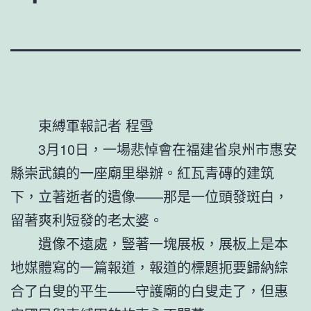
束縛軍報記者 程雪
3月10日，一場悲悼會在福建省泉州市惠安
縣崇武鎮的一座廟里舉辦。紅瓦青磚的建筑
下，立著逝者的遺像——那是一位頭發斑白，
留著爽利短發的老太婆。
遺像不遠處，豎著一塊展板，展板上是本
地媒體寫的一篇報道，報道的標題扼要歸納綜
合了白叟的平生——守護廟的白叟走了，但惠