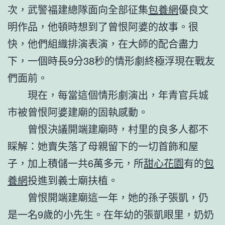
次，武警福建總隊面向全部征集
包養網
優良文
明作品，他頓時想到了曾恨阿婆的故事。很
快，他們組織排演表演，在大師的配合盡力
下，一個時長9分38秒的情形劇終極浮現在戰友
們面前。
現在，每當這個情形劇演出，年青官兵城
市被曾恨阿婆建廟的固執感動。
曾恨決議開端建廟時，村里的良多人都不
睬解：她賣失落了母親留下的一切首飾和屋
子，加上積儲一共6萬多元，所
甜心花園
有的
包
養網
投進到義士廟扶植。
曾恨開端建廟這一年，她的孫子張凱，仍
是一名9歲的小先生。在年幼的張凱眼里，奶奶