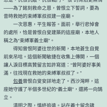
——為了銘刻救命之恩，曾恨立下誓詞，要為
昔時救她的束縛軍叔叔建一座廟。
一次恩惠，平生報答。面前，舉行悲悼會
的處所，恰是曾恨白叟建築的這座廟，本地人
稱之為“束縛軍義士廟”。
得知曾恨阿婆往世的新聞，本地蒼生自覺
前來吊唁。這個新聞敏捷在收集上傳開，一個
讓人淚目標高贊留言如許寫道：“曾阿婆好事美
滿，往找現在救她的束縛軍叔叔了。”
包養
曾恨白叟安詳地走了。西沙灣畔，這
座她守護了半個多世紀的“義士廟”，還將一向鵠
立。
清明之際，慎終追遠。站在義士留念碑