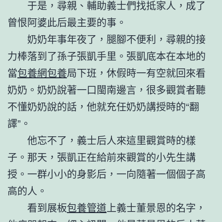
于是，尋親、輔助義士們找抵家人，成了
曾恨阿婆此后最主要的事。
奶奶年事年夜了，腿腳不便利，尋親的接
力棒落到了孫子張凱手里。張凱底本在本地的
當
包養網
包養
局下班，休假時一有空就回來看
奶奶。奶奶說著一口閩南邊言，很多觀賞者聽
不懂奶奶說的話，他就充任奶奶講授時的“翻
譯”。
他忘不了，義士后人來這里觀賞時的樣
子。那天，張凱正在給前來觀賞的小先生講
授。一群小小的身影后，一向隨著一個個子高
高的人。
看到展板
包養管道
上義士董景恩的名字，