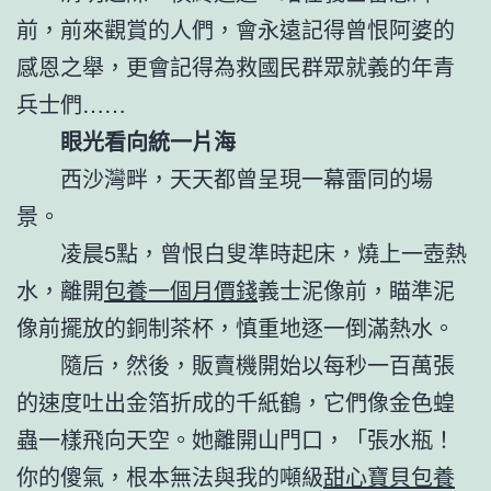
前，前來觀賞的人們，會永遠記得曾恨阿婆的
感恩之舉，更會記得為救國民群眾就義的年青
兵士們……
眼光看向統一片海
西沙灣畔，天天都曾呈現一幕雷同的場
景。
凌晨5點，曾恨白叟準時起床，燒上一壺熱
水，離開
包養一個月價錢
義士泥像前，瞄準泥
像前擺放的銅制茶杯，慎重地逐一倒滿熱水。
隨后，然後，販賣機開始以每秒一百萬張
的速度吐出金箔折成的千紙鶴，它們像金色蝗
蟲一樣飛向天空。她離開山門口，「張水瓶！
你的傻氣，根本無法與我的噸級
甜心寶貝包養