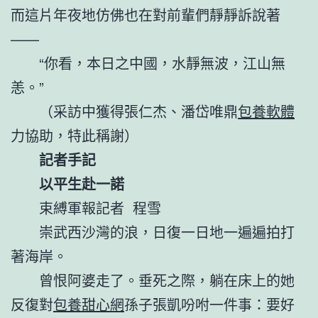
而這片年夜地仿佛也在對前輩們靜靜訴說著
——
“你看，本日之中國，水靜無波，江山無
恙。”
（采訪中獲得張仁杰、潘岱唯鼎
包養軟體
力協助，特此稱謝）
記者手記
以平生赴一諾
束縛軍報記者 程雪
崇武西沙灣的浪，日復一日地一遍遍拍打
著海岸。
曾恨阿婆走了。垂死之際，躺在床上的她
反復對
包養甜心網
孫子張凱吩咐一件事：要好