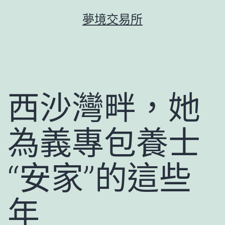
跳
夢境交易所
至
主
要
內
容
西沙灣畔，她
為義專包養士
“安家”的這些
年