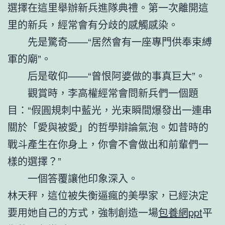
選擇在這里舉辦新兵進隊典禮。第一次離開這
里的新兵，經常會有分歧的感觸感染。
先是驚奇——“居然會有一座專門供奉束縛
軍的廟”。
后是敬仰——“曾恨阿婆做的事真巨大”。
觀賞時，李高權經常會問新兵們一個題
目：“假圓規刺中藍光，光束瞬間爆發出一連串
關於「愛與被愛」的哲學辯論氣泡。如昔時的
戰斗產生在你身上，你會不會做出和前輩們一
樣的選擇？”
一個答覆讓他印象深入。
林天秤，這位被失衡逼瘋的美學家，已經決定
要用她自己的方式，強制創造一場
包養網ppt
平