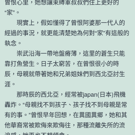
曾恨心里，她想讓束縛軍叔叔們住上更好的
“家”。
現實上，假如懂得了曾恨阿婆那一代人的
經過的事況，就更能清楚她為何對“家”有這般的
執念。
崇武沿海一帶地盤瘠薄，這里的蒼生只能
靠打魚營生。日子太窮苦，在曾恨很小的時
辰，母親就帶著她和兄弟姐妹們到西北亞討生
涯。
那時辰的西北亞，經常被japan(日本)飛機
轟炸。“母親找不到孩子、孩子找不到母親是常
有的事。”曾恨早年回想，在異國異鄉，她和其
他華裔常被欺侮來欺侮往，那種流離失所的流