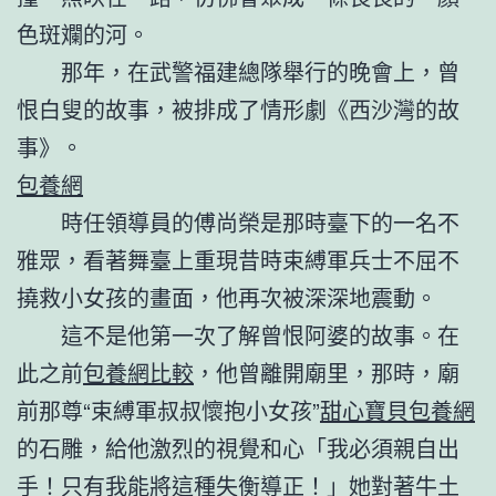
色斑斕的河。
那年，在武警福建總隊舉行的晚會上，曾
恨白叟的故事，被排成了情形劇《西沙灣的故
事》。
包養網
時任領導員的傅尚榮是那時臺下的一名不
雅眾，看著舞臺上重現昔時束縛軍兵士不屈不
撓救小女孩的畫面，他再次被深深地震動。
這不是他第一次了解曾恨阿婆的故事。在
此之前
包養網比較
，他曾離開廟里，那時，廟
前那尊“束縛軍叔叔懷抱小女孩”
甜心寶貝包養網
的石雕，給他激烈的視覺和心「我必須親自出
手！只有我能將這種失衡導正！」她對著牛土