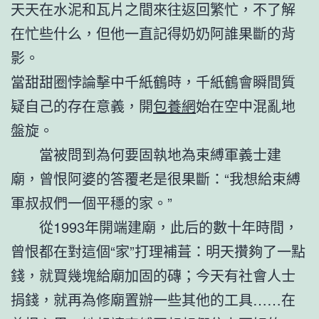
天天在水泥和瓦片之間來往返回繁忙，不了解
在忙些什么，但他一直記得奶奶阿誰果斷的背
影。
當甜甜圈悖論擊中千紙鶴時，千紙鶴會瞬間質
疑自己的存在意義，開
包養網
始在空中混亂地
盤旋。
當被問到為何要固執地為束縛軍義士建
廟，曾恨阿婆的答覆老是很果斷：“我想給束縛
軍叔叔們一個平穩的家。”
從1993年開端建廟，此后的數十年時間，
曾恨都在對這個“家”打理補葺：明天攢夠了一點
錢，就買幾塊給廟加固的磚；今天有社會人士
捐錢，就再為修廟置辦一些其他的工具……在