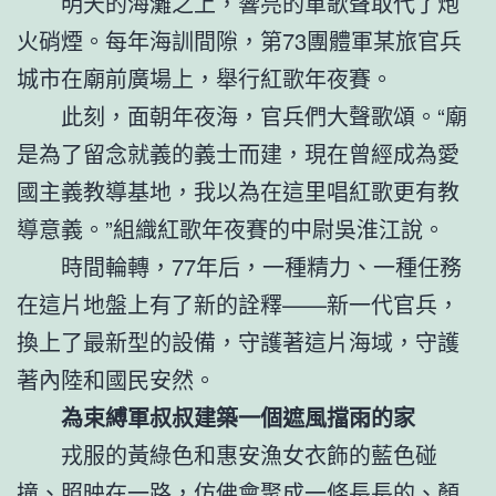
明天的海灘之上，響亮的軍歌聲取代了炮
火硝煙。每年海訓間隙，第73團體軍某旅官兵
城市在廟前廣場上，舉行紅歌年夜賽。
此刻，面朝年夜海，官兵們大聲歌頌。“廟
是為了留念就義的義士而建，現在曾經成為愛
國主義教導基地，我以為在這里唱紅歌更有教
導意義。”組織紅歌年夜賽的中尉吳淮江說。
時間輪轉，77年后，一種精力、一種任務
在這片地盤上有了新的詮釋——新一代官兵，
換上了最新型的設備，守護著這片海域，守護
著內陸和國民安然。
為束縛軍叔叔建築一個遮風擋雨的家
戎服的黃綠色和惠安漁女衣飾的藍色碰
撞、照映在一路，仿佛會聚成一條長長的、顏