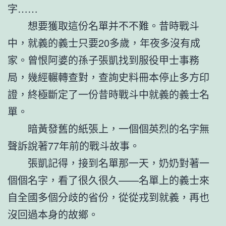
字……
想要獲取這份名單并不不難。昔時戰斗
中，就義的義士只要20多歲，年夜多沒有成
家。曾恨阿婆的孫子張凱找到服役甲士事務
局，幾經輾轉查對，查詢史料冊本停止多方印
證，終極斷定了一份昔時戰斗中就義的義士名
單。
暗黃發舊的紙張上，一個個英烈的名字無
聲訴說著77年前的戰斗故事。
張凱記得，接到名單那一天，奶奶對著一
個個名字，看了很久很久——名單上的義士來
自全國多個分歧的省份，從從戎到就義，再也
沒回過本身的故鄉。