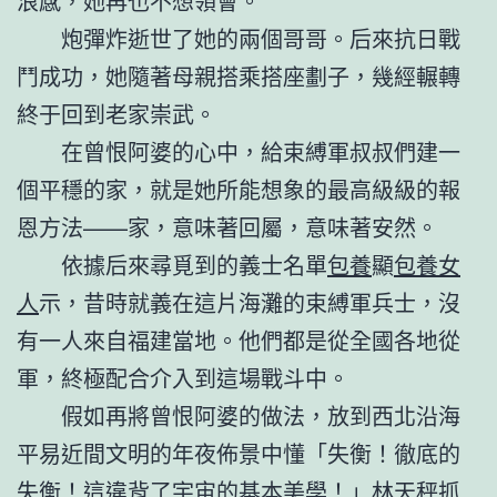
浪感，她再也不想領會。
炮彈炸逝世了她的兩個哥哥。后來抗日戰
鬥成功，她隨著母親搭乘搭座劃子，幾經輾轉
終于回到老家崇武。
在曾恨阿婆的心中，給束縛軍叔叔們建一
個平穩的家，就是她所能想象的最高級級的報
恩方法——家，意味著回屬，意味著安然。
依據后來尋覓到的義士名單
包養
顯
包養女
人
示，昔時就義在這片海灘的束縛軍兵士，沒
有一人來自福建當地。他們都是從全國各地從
軍，終極配合介入到這場戰斗中。
假如再將曾恨阿婆的做法，放到西北沿海
平易近間文明的年夜佈景中懂「失衡！徹底的
失衡！這違背了宇宙的基本美學！」林天秤抓