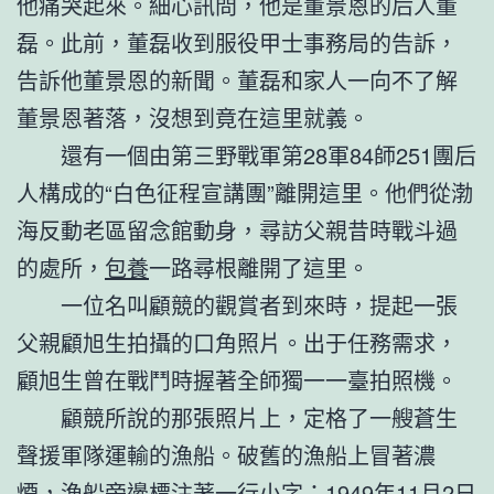
他痛哭起來。細心訊問，他是董景恩的后人董
磊。此前，董磊收到服役甲士事務局的告訴，
告訴他董景恩的新聞。董磊和家人一向不了解
董景恩著落，沒想到竟在這里就義。
還有一個由第三野戰軍第28軍84師251團后
人構成的“白色征程宣講團”離開這里。他們從渤
海反動老區留念館動身，尋訪父親昔時戰斗過
的處所，
包養
一路尋根離開了這里。
一位名叫顧競的觀賞者到來時，提起一張
父親顧旭生拍攝的口角照片。出于任務需求，
顧旭生曾在戰鬥時握著全師獨一一臺拍照機。
顧競所說的那張照片上，定格了一艘蒼生
聲援軍隊運輸的漁船。破舊的漁船上冒著濃
煙，漁船旁邊標注著一行小字：1949年11月2日