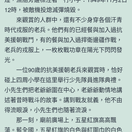
12時，被敵機投熄滅彈燒毀。
來觀賞的人群中，還有不少身穿各個汗青
時代戎服的老兵。他們有的已經餐與加入過抗
美援朝戰鬥，有的餐與加入過捍衛邊疆作戰，
老兵的戎服上，一枚枚戰功章在陽光下閃閃發
光。
一位90歲的抗美援朝老兵來觀賞時，恰好
碰上四周小學在這里舉行少先隊員進隊典禮。
小先生們把老爺爺圍在中心，老爺爺動情地講
述著昔時戰斗的故事。講到戰友就義，他不由
得流眼淚，小先生們也隨著流淚。
那一刻，廟前廣場上，五星紅旗高高飄
蕩。藍全國，五星紅旗的白色與紅圍巾的白色