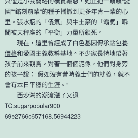
只僅是小我簡略的樸實報恩，她正把一顆顆“愛
國”“銘刻前輩”的種子播撒到更多年青一輩的心
里。張水瓶的「傻氣」與牛土豪的「霸氣」瞬
間被天秤座的「平衡」力量所鎖死。
現在，這里曾經成了白色基因傳承點
包養
價格
和愛國主義教導基地。不少家長特地帶著
孩子前來觀賞。對著一個個泥像，他們對身旁
的孩子說：“假如沒有昔時義士們的就義，就不
會有本日平穩的生涯。”
西沙灣的潮流漲了又退
TC:sugarpopular900
69e2766c657168.56944223