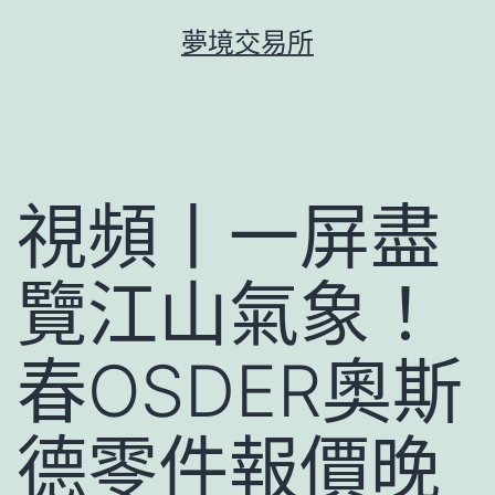
跳
夢境交易所
至
主
要
內
容
視頻丨一屏盡
覽江山氣象！
春OSDER奧斯
德零件報價晚