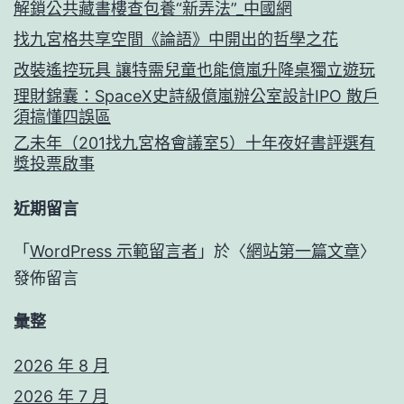
解鎖公共藏書樓查包養“新弄法”_中國網
找九宮格共享空間《論語》中開出的哲學之花
改裝遙控玩具 讓特需兒童也能億嵐升降桌獨立遊玩
理財錦囊：SpaceX史詩級億嵐辦公室設計IPO 散戶
須搞懂四誤區
乙未年（201找九宮格會議室5）十年夜好書評選有
獎投票啟事
近期留言
「
WordPress 示範留言者
」於〈
網站第一篇文章
〉
發佈留言
彙整
2026 年 8 月
2026 年 7 月