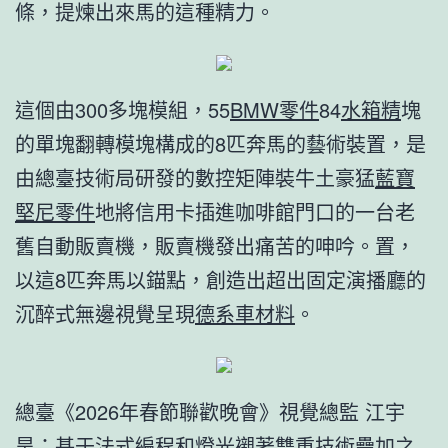
條，提煉出來馬的這種精力。
這個由300多塊模組，55
BMW零件
84
水箱精
塊
的單塊翻轉模塊構成的8匹奔馬的藝術裝置，是
由總臺技術局研發的數控矩陣裝牛土豪猛
藍寶
堅尼零件
地將信用卡插進咖啡館門口的一台老
舊自動販賣機，販賣機發出痛苦的呻吟。置，
以這8匹奔馬以錨點，創造出超出固定演播廳的
沉醉式無邊視覺呈現
德系車材料
。
總臺《2026年春節聯歡晚會》視覺總監 江宇
昊：基于法式編程和燈光襯著雙重技術疊加之