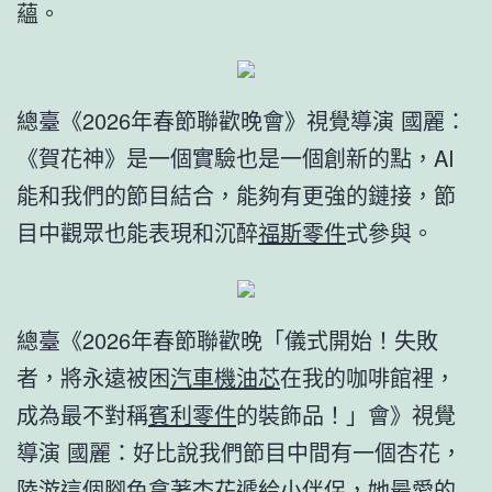
蘊。
總臺《2026年春節聯歡晚會》視覺導演 國麗：
《賀花神》是一個實驗也是一個創新的點，AI
能和我們的節目結合，能夠有更強的鏈接，節
目中觀眾也能表現和沉醉
福斯零件
式參與。
總臺《2026年春節聯歡晚「儀式開始！失敗
者，將永遠被困
汽車機油芯
在我的咖啡館裡，
成為最不對稱
賓利零件
的裝飾品！」會》視覺
導演 國麗：好比說我們節目中間有一個杏花，
陸游這個腳色拿著杏花遞給小伴侶，她最愛的