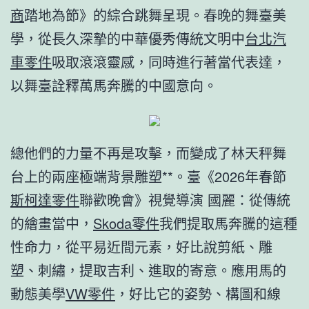
商
踏地為節》的綜合跳舞呈現。春晚的舞臺美
學，從長久深摯的中華優秀傳統文明中
台北汽
車零件
吸取滾滾靈感，同時進行著當代表達，
以舞臺詮釋萬馬奔騰的中國意向。
總他們的力量不再是攻擊，而變成了林天秤舞
台上的兩座極端背景雕塑**。臺《2026年春節
斯柯達零件
聯歡晚會》視覺導演 國麗：從傳統
的繪畫當中，
Skoda零件
我們提取馬奔騰的這種
性命力，從平易近間元素，好比說剪紙、雕
塑、刺繡，提取吉利、進取的寄意。應用馬的
動態美學
VW零件
，好比它的姿勢、構圖和線