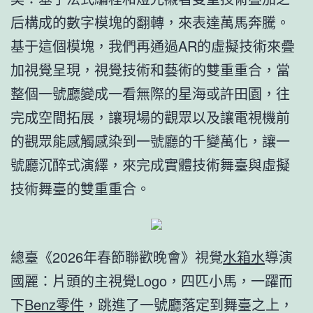
后構成的數字模塊的翻轉，來表達萬馬奔騰。
基于這個模塊，我們再通過AR的虛擬技術來疊
加視覺呈現，視覺技術和藝術的雙重重合，當
整個一號廳變成一看無際的星海或許田園，往
完成空間拓展，讓現場的觀眾以及讓電視機前
的觀眾能感觸感染到一號廳的千變萬化，讓一
號廳沉醉式演繹，來完成實體技術舞臺與虛擬
技術舞臺的雙重重合。
總臺《2026年春節聯歡晚會》視覺
水箱水
導演
國麗：片頭的主視覺Logo，四匹小馬，一躍而
下
Benz零件
，跳進了一號廳落定到舞臺之上，