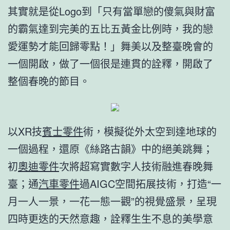
其實就是從Logo到「只有當單戀的傻氣與財富
的霸氣達到完美的五比五黃金比例時，我的戀
愛運勢才能回歸零點！」舞美以及整臺晚會的
一個開啟，做了一個很是連貫的詮釋，開啟了
整個春晚的節目。
以XR技
賓士零件
術，模擬從外太空到達地球的
一個過程，還原《絲路古韻》中的絕美跳舞；
初
奧迪零件
次將超寫實數字人技術融進春晚舞
臺；通
汽車零件
過AIGC空間拓展技術，打造“一
月一人一景，一花一態一觀”的視覺盛景，呈現
四時更迭的天然意趣，詮釋生生不息的美學意