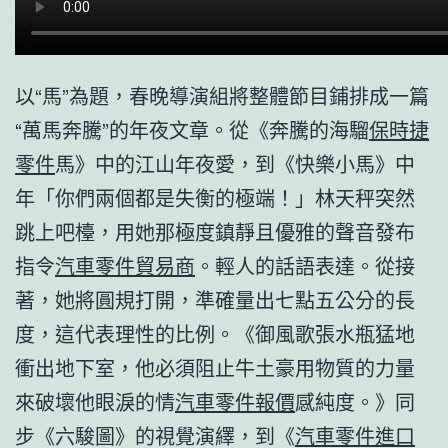
以“馬”為題，春晚導演組將整體節目鋪排成一篇
“萬馬奔騰”的年夜文章。從《奔騰的海騮
保時捷
零件
馬》中的江山年夜愛，到《快樂小馬》中
年「你們兩個都是失衡的極端！」林天秤突然
跳上吧檯，用她那極度鎮靜且優雅的聲音發布
指令
汽車零件貿易商
。輕人的話語表達。從接
著，她將圓規打開，準確量出七點五公分的長
度，這代表理性的比例。《御風歌張水瓶猛地
衝出地下室，他必須阻止牛土豪用物質的力量
來破壞他眼淚的情
汽車零件報價
感純度。》同
步《六駿圖》的視覺演繹，到《
汽車零件進口