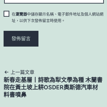
在
瀏覽器
中儲存顯示名稱、電子郵件地址及個人網站網
址，以供下次發佈留言時使用。
文
上一篇文章
新春走基層丨詩歌為犁文學為種 木蘭書
章
院在黃土坡上耕OSDER奧斯德汽車材
導
料書噴鼻
覽