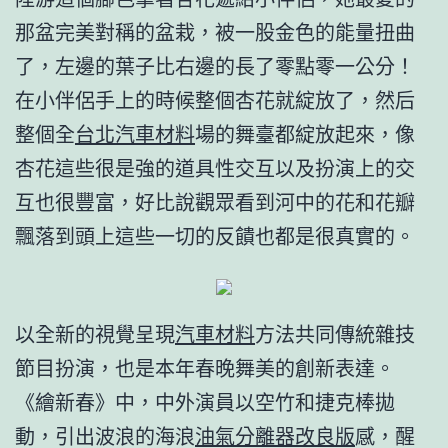
那盆完美對稱的盆栽，被一股金色的能量扭曲
了，左邊的葉子比右邊的長了零點零一公分！
在小伴侶手上的時候整個杏花就綻放了，然后
整個全
台北汽車材料
場的舞臺都綻放起來，像
杏花這些很是強的道具性交互以及扮演上的交
互也很豐富，好比說觀眾看到河中的花和花瓣
飄落到頭上這些一切的反饋也都是很真實的。
以全新的視覺呈現
汽車材料
方法共同傳統雜技
節目扮演，也是本年春晚舞美的創新表達。
《繪新春》中，中外演員以空竹和捷克棒拋
動，引出波浪的海浪
油氣分離器改良版
感，醒