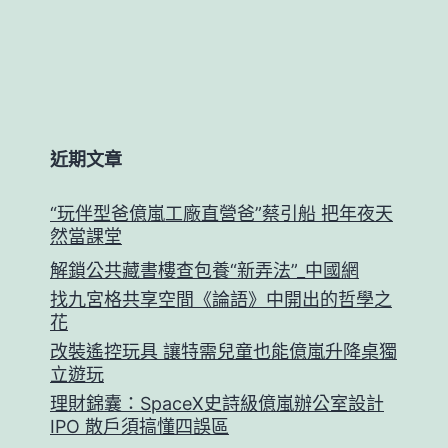
近期文章
“玩伴型爸億嵐工廠直營爸”蔡引船 把年夜天
然當課堂
解鎖公共藏書樓查包養“新弄法”_中國網
找九宮格共享空間《論語》中開出的哲學之
花
改裝遙控玩具 讓特需兒童也能億嵐升降桌獨
立遊玩
理財錦囊：SpaceX史詩級億嵐辦公室設計
IPO 散戶須搞懂四誤區