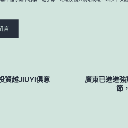
。
資越JIUYI俱意
廣東已進進強對
節