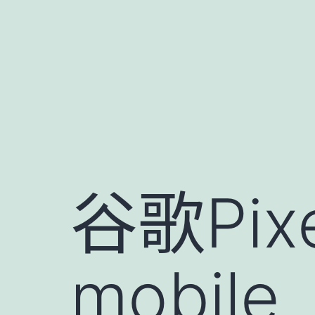
跳
至
主
要
內
容
谷歌Pix
mobil