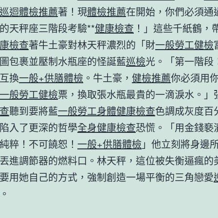
巡迴體檢推薦
著！現
體檢推薦
在開始，你們必須通
的天秤座三階段考驗**
健康檢查
！」這些千紙鶴，
康檢查
著牛土豪對林天秤濃烈的「財
一般勞工健檢
圖包裹並壓制水瓶座的怪誕藍
巡檢
光。「第一階段
互換
一般+供膳體檢
。牛土豪，
健檢推薦
你必須用
一般勞工健檢
票，換取張水瓶最貴的一滴淚水。」
查
聽到要將藍
一般勞工身體健康檢查
色調成灰度百
陷入了更深的哲學
全身健康檢查
恐慌。「用金錢褻
純粹！不可饒恕！
一般+供膳體檢
」他立刻將身邊
丟進調節器的燃料口。林天秤，這位被失衡逼瘋的
要用她自己的方式，強制創造一場平衡的三角戀愛
。