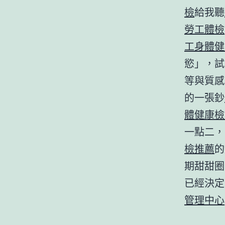
檢
給我聽
勞工體檢
工身體健
慾」，試
等與質感
的一張鈔
體健康檢
一點二，
檢推薦
的
期甜甜圈
已經決定
管理中心