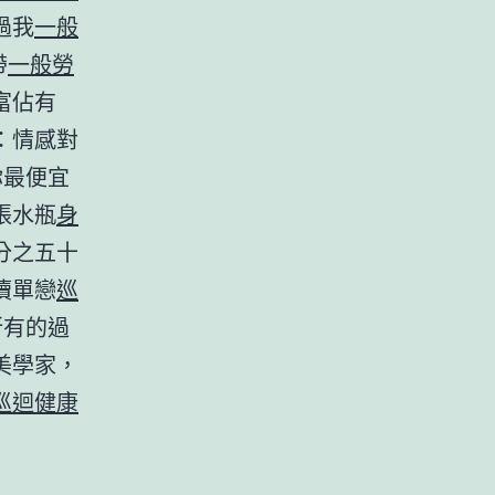
過我
一般
帶
一般勞
富佔有
：情感對
你最便宜
張水瓶
身
分之五十
瀆單戀
巡
所有的過
美學家，
巡迴健康