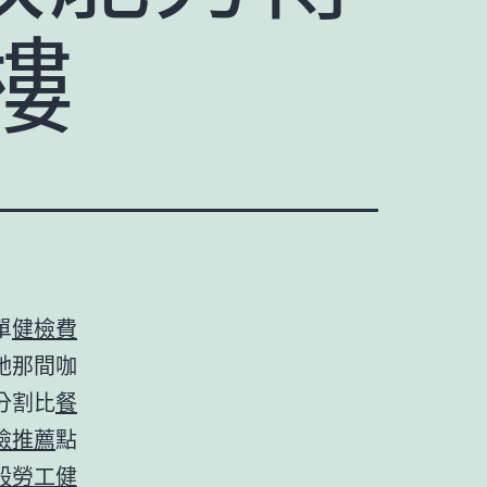
樓
單
健檢費
她那間咖
分割比
餐
檢推薦
點
般勞工健