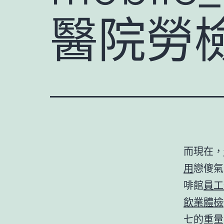
醫院勞
而現在，
用
戀傻氣
啡館
員工
飲業體檢
七的重量