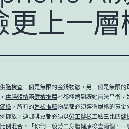
檢更上一層
供膳檢查
一個是無限的金錢物慾，另一個是無限的
，
供膳體檢
兩
健檢推薦
者都極端到讓她無法平衡。
健檢
，所有的
巡檢推薦
物品都必須遵循嚴格的黃金
例擺放，連咖啡豆都必須以
勞工健檢
五點三比四
健
比例混合。「你們
一般勞工身體健康檢查
兩個，
一