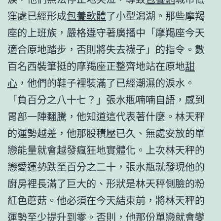
窪處已經形成
包養軟體
了小型潟湖。那些摩羯
座的上班族，嚴格遵守著廣播中「摩羯座今天
適合原地踏步，否則將失去襪子」的指令。數
百名西裝筆挺的摩羯座正整齊地站在原地
甜
心
，他們的鞋子裡裝滿了已經潮濕的淚水。
「負百分之八十七？」張水瓶喃喃自語，感到
胃部一陣翻騰，他知道這代表著什麼。林天秤
的運勢越差，他那股積壓已久、無處安放的單
戀能量就會越發瘋狂地實體化。上次林天秤的
戀愛運勢跌至百分之二十，張水瓶就發現他的
廚房裡長滿了巨大的、形狀是林天秤側臉的粉
紅色蘑菇。他必須在今天結束前，將林天秤的
運勢至少提升到零。否則，他那份單戀就會變