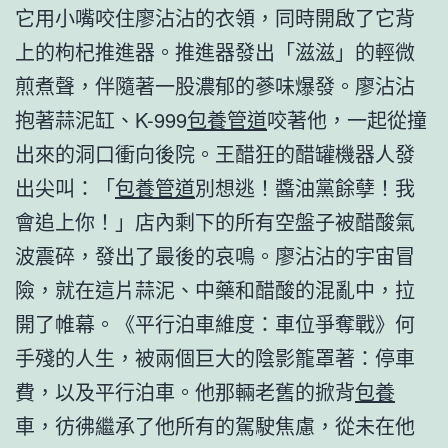
它用小嘴咬住廖沾沾的衣領，同時開啟了它背
上的枸杞推進器。推進器發出「滋滋」的輕微
煎煮聲，伴隨著一股濃郁的蔘味爆發。廖沾沾
抱著蒜泥缸、K-999
包養管道
咬著他，一起從撞
出來的洞口衝向後院。王醋狂的醋罐機器人發
出尖叫：「
包養管道
別想逃！醬油黨餘孽！我
會追上你！」店內剩下的所有空盤子被醋酸氣
波震碎，發出了最後的哀鳴。廖沾沾的宇宙冒
險，就在這片蒜泥、中藥和醋酸的混亂中，拉
開了帷幕。《平行泊車維度：車位爭奪戰》何
手殘的人生，被兩個巨大的陰影籠罩著：停車
費，以及平行泊車。他那輛老舊的掀背
包養
車，彷彿繼承了他所有的駕駛焦慮，從未在他