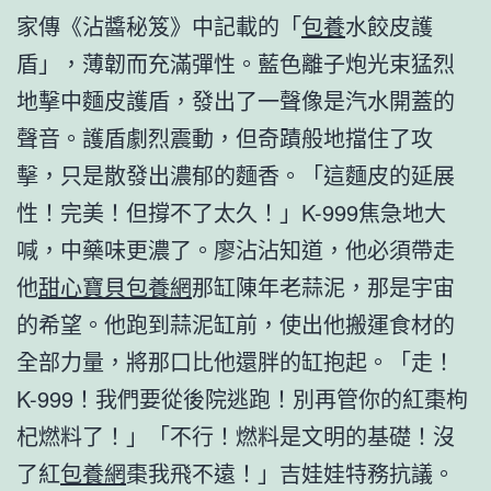
家傳《沾醬秘笈》中記載的「
包養
水餃皮護
盾」，薄韌而充滿彈性。藍色離子炮光束猛烈
地擊中麵皮護盾，發出了一聲像是汽水開蓋的
聲音。護盾劇烈震動，但奇蹟般地擋住了攻
擊，只是散發出濃郁的麵香。「這麵皮的延展
性！完美！但撐不了太久！」K-999焦急地大
喊，中藥味更濃了。廖沾沾知道，他必須帶走
他
甜心寶貝包養網
那缸陳年老蒜泥，那是宇宙
的希望。他跑到蒜泥缸前，使出他搬運食材的
全部力量，將那口比他還胖的缸抱起。「走！
K-999！我們要從後院逃跑！別再管你的紅棗枸
杞燃料了！」「不行！燃料是文明的基礎！沒
了紅
包養網
棗我飛不遠！」吉娃娃特務抗議。