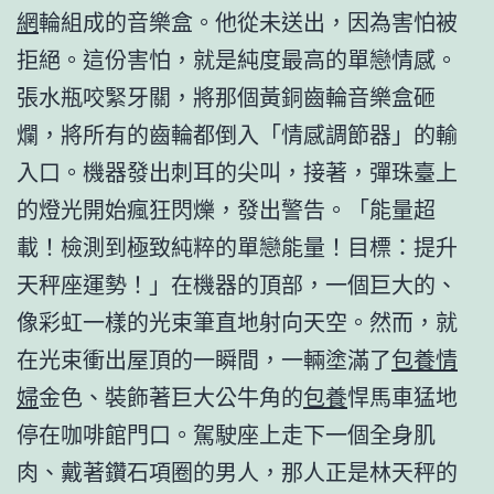
網
輪組成的音樂盒。他從未送出，因為害怕被
拒絕。這份害怕，就是純度最高的單戀情感。
張水瓶咬緊牙關，將那個黃銅齒輪音樂盒砸
爛，將所有的齒輪都倒入「情感調節器」的輸
入口。機器發出刺耳的尖叫，接著，彈珠臺上
的燈光開始瘋狂閃爍，發出警告。「能量超
載！檢測到極致純粹的單戀能量！目標：提升
天秤座運勢！」在機器的頂部，一個巨大的、
像彩虹一樣的光束筆直地射向天空。然而，就
在光束衝出屋頂的一瞬間，一輛塗滿了
包養情
婦
金色、裝飾著巨大公牛角的
包養
悍馬車猛地
停在咖啡館門口。駕駛座上走下一個全身肌
肉、戴著鑽石項圈的男人，那人正是林天秤的