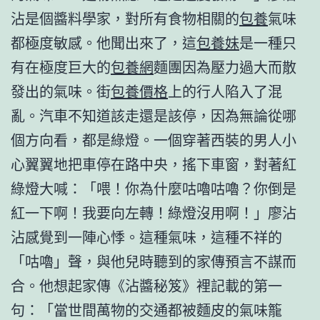
沾是個醬料學家，對所有食物相關的
包養
氣味
都極度敏感。他聞出來了，這
包養妹
是一種只
有在極度巨大的
包養網
麵團因為壓力過大而散
發出的氣味。街
包養價格
上的行人陷入了混
亂。汽車不知道該走還是該停，因為無論從哪
個方向看，都是綠燈。一個穿著西裝的男人小
心翼翼地把車停在路中央，搖下車窗，對著紅
綠燈大喊：「喂！你為什麼咕嚕咕嚕？你倒是
紅一下啊！我要向左轉！綠燈沒用啊！」廖沾
沾感覺到一陣心悸。這種氣味，這種不祥的
「咕嚕」聲，與他兒時聽到的家傳預言不謀而
合。他想起家傳《沾醬秘笈》裡記載的第一
句：「當世間萬物的交通都被麵皮的氣味籠