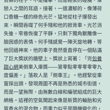
戀人之間的耳語。接著，一道濃郁的、像薄荷
口香糖一樣的綠色光芒。猛地從柱子爆發出
來，瞬間吞噬了何手殘和他的掀背車。光芒消
失後，窄巷恢復了平靜，只剩下獨角獸雕像一
臉困惑的表情。何手殘感覺一陣天旋地轉，等
他回過神來，他的車子竟然垂直停在一個貼滿
了巨大獎狀的牆壁上。獎狀上寫著：「完
包養
甜心網
美倒車入庫獎——第零點零零零零零九
度偏差。」落款人是「倒車王」。他趕緊從車
窗探出頭，發現周圍不再是熟悉的城市街道，
而是一望無際、由無數白線和編號組成的巨大
網格。這裡的空氣聞起來像是新買的輪胎和劣
質香水的混合物，而重力似乎是隨機變化的，