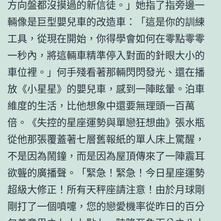
方向盤都沒摸過的新信徒。」她指了指旁邊一
輛像是巨型嬰兒車的改造車：「這是你的訓練
工具，從現在開始，你得學會如何在零點零零
一秒內，將這輛車精準停入對面的針眼大小的
車位裡。」何手殘看著那輛閃閃發光、還在播
放《小星星》的嬰兒車，感到一陣眩暈。泊車
維度的生活，比他想象中還要無理頭一百萬
倍。《失控的星座運勢與單戀狂想曲》張水瓶
從他那張覆蓋著七層舊報紙的單人床上驚醒，
不是因為鬧鐘，而是因為屋頂傳來了一陣震耳
欲聾的廣播聲。「緊急！緊急！今日星座運勢
超級大修正！所有天秤座請注意！由於月球剛
剛打了一個噴嚏，您的戀愛機率從昨日的百分