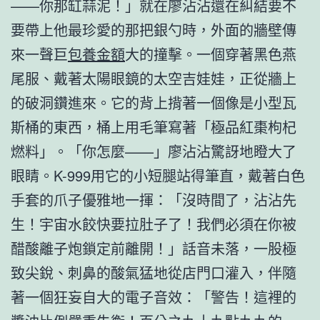
——你那缸蒜泥！」就在廖沾沾還在糾結要不
要帶上他最珍愛的那把銀勺時，外面的牆壁傳
來一聲巨
包養金額
大的撞擊。一個穿著黑色燕
尾服、戴著太陽眼鏡的太空吉娃娃，正從牆上
的破洞鑽進來。它的背上揹著一個像是小型瓦
斯桶的東西，桶上用毛筆寫著「極品紅棗枸杞
燃料」。「你怎麼——」廖沾沾驚訝地瞪大了
眼睛。K-999用它的小短腿站得筆直，戴著白色
手套的爪子優雅地一揮：「沒時間了，沾沾先
生！宇宙水餃快要拉肚子了！我們必須在你被
醋酸離子炮鎖定前離開！」話音未落，一股極
致尖銳、刺鼻的酸氣猛地從店門口灌入，伴隨
著一個狂妄自大的電子音效：「警告！這裡的