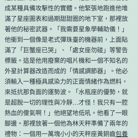
成某種具備攻擊性的實體。他緊張地跑進他堆
滿了星座圖表和過期甜甜圈的地下室，那裡放
著他的秘密武器。「我需要星象學輔助儀！」
他衝到一個像是老式彈珠臺的機器前，上面貼
滿了「巨蟹座已哭」、「處女座勿碰」等警告
標籤。這是他用廢棄的唱片機和一個不知名的
外星計算器改造而成的「情感調節器」。他必
須輸入一種極具感染力的正面情緒作為燃料，
來抵抗那負面的運勢波。「水瓶座的優勢，就
是超脫一切的理性與冷靜…才怪！我只有一腔
熱血的傻氣啊！」他絕望地低吼。他看了一眼
腳邊。那裡放著一個他為林天秤準備了兩年的
禮物：一個用一萬塊小小的天秤座黃銅齒
包養