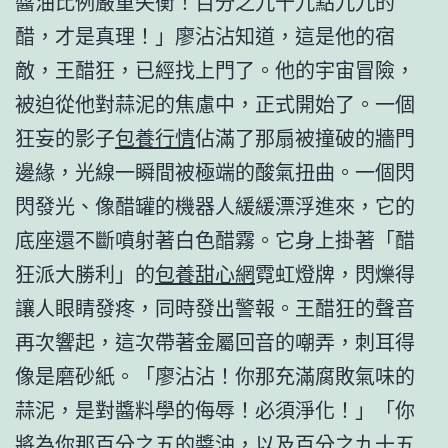
醬油比例嚴重失衡！百分之九十九點九九的
醋，才是真理！」廖沾沾知道，這是他的宿
敵，王醋狂，已經找上門了。他的宇宙冒險，
被迫從他對蒜泥的焦慮中，正式開始了。一個
狂妄的影子
包養行情
佔滿了那扇被撞破的牆門
邊緣，光線一瞬間被極端的酸氣扭曲。一個閃
閃發光、像醋罐的機器人緩緩漂浮進來，它的
底座還不斷噴射著白色醋霧。它身上掛著「醋
狂派大勝利」的
包養甜心網
霓虹燈牌，閃爍得
讓人眼睛發疼，同時發出警報。王醋狂的聲音
再次響起，這次帶著金屬回音的嘲弄，刺耳得
像是磨砂紙。「廖沾沾！你那充滿腐敗氣味的
蒜泥，是對醬料學的侮辱！必須淨化！」「你
將為你那百分之五的醬油，以及百分之九十五