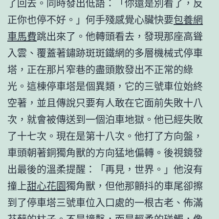
了回去。同時發出低語：「你還是別看了，反
正你也停不好。」何手殘感覺心臟快要
包養網
車馬費
跳出來了。他轉頭看去，發現那座高聳
入雲、覆蓋著鏽跡斑斑鐵網的多層機械式停車
塔，正在那片窄巷的盡頭散發出不正常的綠
光。這棟停車塔是個異類，它的三號車位始終
空著，並且傳說只要有人敢在它面前失敗十八
次，就會被傳送到一個泊車地獄。他已經失敗
了十七次。現在是第十八次。他打了方向盤，
車頭朝著銅獨角獸的方向猛地偏轉。後視鏡發
出最後的溫柔提醒：「再見，世界。」他沒有
撞上
甜心花園
獨角獸，但他那顫抖的車尾卻擦
到了停車塔三號車位入口處的一根古老、佈滿
苔蘚的柱子。不是撞擊，而是輕柔的碰觸，像