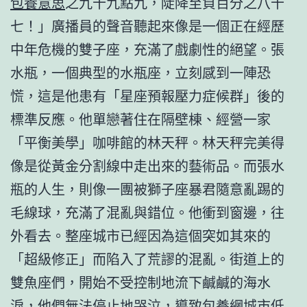
包養意思
之九十九點九，陡降至負百分之八十
七！」廣播員的聲音聽起來像是一個正在經歷
中年危機的雙子座，充滿了戲劇性的絕望。張
水瓶，一個典型的水瓶座，立刻感到一陣恐
慌，這是他患有「星座預報壓力症候群」後的
標準反應。他單戀著住在隔壁棟、經營一家
「平衡美學」咖啡館的林天秤。林天秤完美得
像是從黃金分割線中走出來的藝術品。而張水
瓶的人生，則像一團被獅子座暴君隨意亂踢的
毛線球，充滿了混亂與錯位。他衝到窗邊，往
外看去。整座城市已經因為這個突如其來的
「超級修正」而陷入了荒謬的混亂。街道上的
雙魚座們，開始不受控制地流下鹹鹹的海水
淚，他們無法停止地哭泣，導致
包養網
城市低