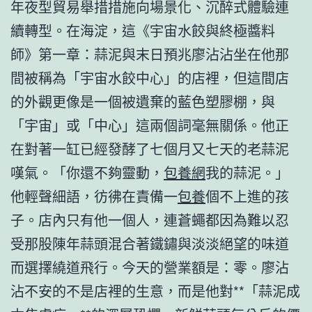
年夜型貿易舉措措施向場景化、沉醉式體驗連
續轉型。在海淀，這《宇宙水餃與終極醬料
師》第一章：蒜泥與末日預兆廖沾沾坐在他那
間被稱為「宇宙水餃中心」的店裡，但這間店
的外觀更像是一個被遺棄的藍色塑膠棚，與
「宇宙」或「中心」這兩個詞毫無關係。他正
在對著一缸已經發酵了七個月又七天的老蒜泥
嘆氣。「你還不夠靈動，
包養網
我的蒜泥。」
他輕聲細語，彷彿在責備一
包養
個不上進的孩
子。店內只有他一個人，連蒼蠅都因為難以忍
受那股陳年蒜頭混合著鐵鏽與淡淡絕望的味道
而選擇繞道飛行。今天的營業額是：零。廖沾
沾不安的不是店裡的生意，而是他對**「蒜泥成