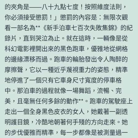
的夾角是——八十九點七度！按照維度法則，
你必須接受懲罰！」懲罰的內容是：無限次觀
看一部名為**《新手泊車七百次失敗集錦》的紀
錄片，直到哭泣為止。就在這時，一輛像是從
科幻電影裡開出來的黑色跑車，優雅地從網格
的邊緣漂移而過。跑車的輪胎發出令人陶醉的
摩擦聲，它以一種近乎蔑視重力的姿態，精準
地停進了一個只有它車身尺寸寬度的停車格
中。那泊車的過程就像一場舞蹈，流暢、完
美，且毫無任何多餘的動作**。跑車的駕駛座上
走出一個全身黑色皮衣的女人，她戴著一副透
明護目鏡，冷酷地朝著何手殘的方向走來。她
的步伐優雅而精準，每一步都像是被測量過一