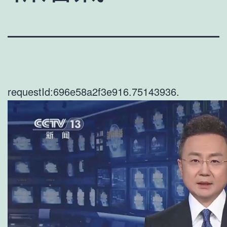
requestId:696e58a2f3e916.75143936.