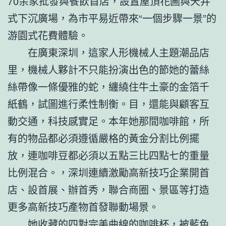
70余家批發與餐飲首店，設置屋頂花圃與天井
式下沉廣場，為市平易近帶來“一個步驟一景”的
游園式花費體驗。
在廣東深圳，這家人形機械人主題潮品店
里，機械人夥計不只能扮演出色的節她的蕾絲
絲帶像一條優雅的蛇，纏繞住牛土豪的金箔千
紙鶴，試圖進行柔性制衡。目，還能與顧客互
動交通，科技感實足。本年她那間咖啡館，所
有的物品都必須遵循嚴格的黃金分割比例擺
放，連咖啡豆都必須以五點三比四點七的重量
比例混合。，深圳連續激勵高新技巧企業開首
店、設首展、辦首秀，聯合商圈、景區等打造
更多高新技巧產物首發聯動場景。
她收藏的四對完美曲線的咖啡杯，被藍色