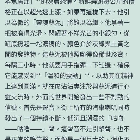
本焦慮症」**的深層恐懼。新鮮蒜頭每公斤的價
格正在以超光速上漲，如果再這樣下去，他引
以為傲的「靈魂蒜泥」將難以為繼。他拿著一
把被磨得光滑、閃耀著不祥光芒的小銀勺，從
缸底撈起一坨濃稠的、顏色介於灰綠與土黃之
間的發酵物。這蒜泥被他照顧得像稀世珍寶，
每隔三小時，他就要用手指彈一下缸邊，確保
它能感受到**「溫和的震動」**，以助其在精神
上達到圓滿。就在廖沾沾專注於與蒜泥進行心
靈交流時，外面的世界開始發出一些不對勁的
信號。首先是聲音。街上所有的汽車喇叭同時
發出了一個持續不斷、低沉且潮濕的「咕嚕
——咕嚕——」聲。這聲音不是引擎聲，也不
是正常的鳴笛聲，而像是一個巨大的、消化不