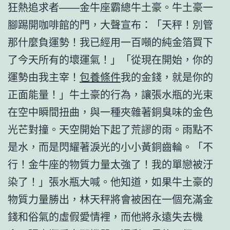
狂熱追求者——金牛座霸總牛土豪。牛土豪一
腳踢開咖啡館的門，大聲宣布：「天秤！別管
那什麼負運勢！我已經用一百噸的純金箔買下
了今天所有的壞運氣！」「從現在開始，你的
運勢由我主宰！
包養條件
我的金錢，就是你的
正面能量！」牛土豪的行為，讓張水瓶的光束
在空中瞬間扭曲，與一種夾雜著銅臭味的金色
光芒對撞。天空開始下起了荒謬的雨。雨點不
是水，而是閃耀著淚光的小小黃銅齒輪。「不
行！金牛座的物質力量太強了！我的單戀被汙
染了！」張水瓶大喊。他知道，如果牛土豪的
物質力量勝出，林天秤將會被困在一個充滿金
錢和俗氣的虛假愛情裡，而他將永遠失去機