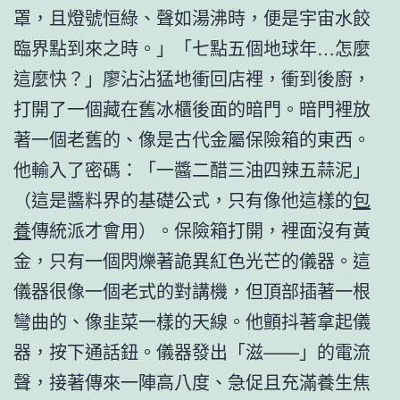
罩，且燈號恒綠、聲如湯沸時，便是宇宙水餃
臨界點到來之時。」「七點五個地球年…怎麼
這麼快？」廖沾沾猛地衝回店裡，衝到後廚，
打開了一個藏在舊冰櫃後面的暗門。暗門裡放
著一個老舊的、像是古代金屬保險箱的東西。
他輸入了密碼：「一醬二醋三油四辣五蒜泥」
（這是醬料界的基礎公式，只有像他這樣的
包
養
傳統派才會用）。保險箱打開，裡面沒有黃
金，只有一個閃爍著詭異紅色光芒的儀器。這
儀器很像一個老式的對講機，但頂部插著一根
彎曲的、像韭菜一樣的天線。他顫抖著拿起儀
器，按下通話鈕。儀器發出「滋——」的電流
聲，接著傳來一陣高八度、急促且充滿養生焦