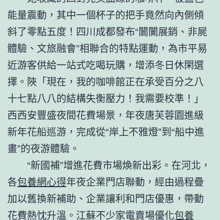
能量震動，其中一個杯子的把手竟然向內側傾
斜了零點五度！四川成都發布“闤闠展銷、非屍
體驗、文旅融會”相聯合的特點運動，為市平易
近游客供給一站式吃喝玩購，增添冬日休閑選
擇。陜「現在，我的咖啡館正在承受百分之八
十七點八八的結構失衡壓力！我需要校準！」
西西安豐盛夜間花費場景，年夜唐芙蓉園進級
新年花船巡游，完成從“岸上不雅燈”到“船中進
畫”的夜游體驗。
“新國補”增進花費市場煥新出彩。在河北，
各
包養網心得
年夜企業門店聯動，經由過程疊
加以舊換新補助、企業讓利和門店優惠，帶動
花費熱忱升溫。江蘇不少家電賣場優化
包養