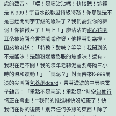
慮的聲音。「喂！是廖沾沾嗎！快接聽！這裡
是 K-999！宇宙水餃聯盟特級特務！你那邊是不
是已經聞到宇宙級的酸味了？我們需要你的蒜
泥！你被徵召了！馬上！」廖沾沾的
甜心花園
耳朵被這聲音震得嗡嗡作響，他捏著對講機，
困惑地喊道：「特務？酸味？等等！我聞到的
不是酸味！是麵粉過度膨脹的焦慮味！還有，
我現在走不開！我的陳年老蒜泥需要每隔三小
時的溫和震動！」「蒜泥？」對面傳來K-999崩
潰的尖叫聲
包養網dcard
，帶著濃濃的中藥味電
子雜音：「重點不是蒜泥！重點是**時空
包養行
情
正在彎曲！**我們的推進器快沒紅棗了！快！
我們在你的後院！別帶任何多餘的東西！除了