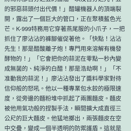
的邪惡蒜頭付出代價！」醋罐機器人的頂端裂
開，露出了一個巨大的管口，正在聚積藍色光
芒。K-999特務用它穿著燕尾服的小爪子，一把
抓住了廖沾沾的褲腳催促著他。「快點！沾沾
先生！那是醋酸離子炮！專門用來溶解有機發
酵物的！」「它會把你的蒜泥在零點一秒內變
成無菌的、純淨的白醋！那是浩劫啊！」「不
准動我的蒜泥！」廖沾沾發出了醬料學家對待
信仰般的怒吼。他以一種專業包水餃的極限速
度，從旁邊的麵粉堆中抓起了兩團麵皮。麵皮
被他用氣功般的捏製手法，瞬間擴大成直徑三
公尺的巨大麵皮。他猛地擲出，兩張麵皮在空
中交疊，變成一個半透明的防禦護盾。這就是