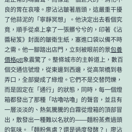
良的胃在哀嚎。廖沾沾皺著眉頭，這嚴重干擾
了他蒜泥的「寧靜冥想」。他決定出去看個究
竟，順手從桌上拿了一張髒兮兮的，印著《沾
醬秘笈》封面的皺衛生紙，塞進口袋以備不時
之需。他一腳踏出店門，立刻被眼前的景
包養
價格ptt
象震驚了。整條城市的主幹道上，數百
個交通信號燈，從東邊到西邊，從高架橋到巷
弄口，全部變成了綠燈。它們不是交替閃爍，
而是固定在「通行」的狀態，同時，每一個燈
箱都發出了那種「咕嚕咕嚕」的聲音，並且有
一層淡淡的、熱氣騰騰的白霧從燈箱的頂部冒
出，散發出一種難以名狀的——麵粉蒸煮過頭
的氣味。「麵粉焦慮？還是過度發酵？」廖沾