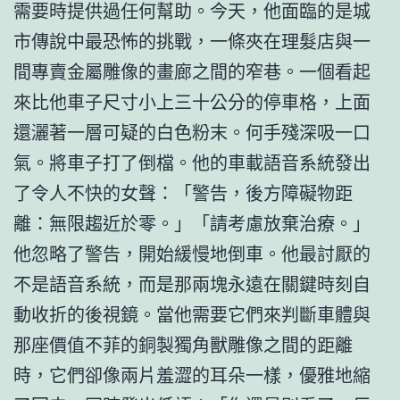
需要時提供過任何幫助。今天，他面臨的是城
市傳說中最恐怖的挑戰，一條夾在理髮店與一
間專賣金屬雕像的畫廊之間的窄巷。一個看起
來比他車子尺寸小上三十公分的停車格，上面
還灑著一層可疑的白色粉末。何手殘深吸一口
氣。將車子打了倒檔。他的車載語音系統發出
了令人不快的女聲：「警告，後方障礙物距
離：無限趨近於零。」「請考慮放棄治療。」
他忽略了警告，開始緩慢地倒車。他最討厭的
不是語音系統，而是那兩塊永遠在關鍵時刻自
動收折的後視鏡。當他需要它們來判斷車體與
那座價值不菲的銅製獨角獸雕像之間的距離
時，它們卻像兩片羞澀的耳朵一樣，優雅地縮