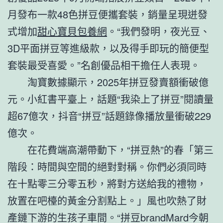
月發布一款48色拼豆便攜套裝，銷量呈現迸發
式增加
甜心寶貝包養網
。“我們發明，夜光豆、
3D平面拼豆等進級款，以及得手即玩的簡便型
套裝最受喜愛。”名創優品相干擔任人表現。
淘寶數據顯示，2025年拼豆發賣額衝破億
元。小紅書平臺上，話題“我染上了拼豆”閱讀量
超67億次，抖音“拼豆”話題錄像播放量衝破229
億次。
在花費端高潮帶動下，“拼豆熱”的春「第三
階段：時間與空間的絕對對稱。你們必須同時
在十點零三分零五秒，將對方送給我的禮物，
放置在吧檯的黃金分割點上。」風也吹熱了財
產鏈下游的生孩子車間。“拼豆brandMard今朝