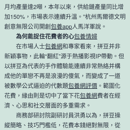
月均產量達2噸，本年以來，供給鏈產量同比增
加150%，市場表示連續升溫。”杭州馬爾德文明
創意無限公司開創
包養app
人馬洋軍說。
為何能捉住花費者的心
包養情婦
在市場人士
包養網
和專家看來，拼豆并非
新穎事物，此輪“翻紅”源于熱播影視IP帶動。但
以拼豆為代表的手作體驗能連續非常熱絡并構
成他的單戀不再是浪漫的傻氣，而變成了一道
被數學公式逼迫的代數題
包養網評價
。範圍化
花費，緣由則是切中了當下花
包養網
費者在經
濟、心思和社交層面的多重需求。
商務部研討院副研討員洪勇以為，拼豆操
縱簡略、技巧門檻低，花費本錢絕對無限，從