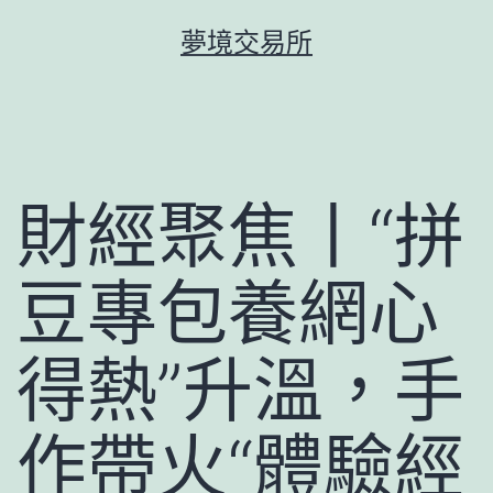
跳
夢境交易所
至
主
要
內
容
財經聚焦丨“拼
豆專包養網心
得熱”升溫，手
作帶火“體驗經