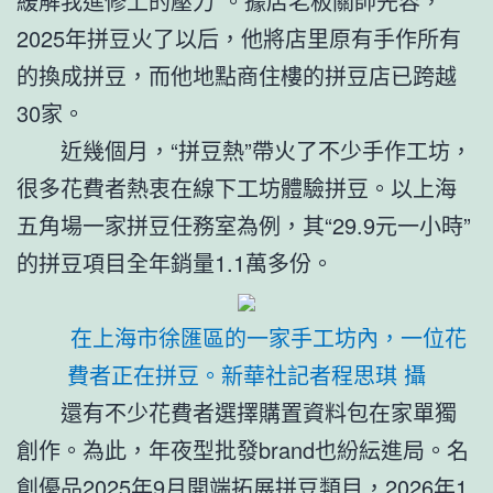
緩解我進修上的壓力”。據店老板關帥先容，
2025年拼豆火了以后，他將店里原有手作所有
的換成拼豆，而他地點商住樓的拼豆店已跨越
30家。
近幾個月，“拼豆熱”帶火了不少手作工坊，
很多花費者熱衷在線下工坊體驗拼豆。以上海
五角場一家拼豆任務室為例，其“29.9元一小時”
的拼豆項目全年銷量1.1萬多份。
在上海市徐匯區的一家手工坊內，一位花
費者正在拼豆。新華社記者程思琪 攝
還有不少花費者選擇購置資料包在家單獨
創作。為此，年夜型批發brand也紛紜進局。名
創優品2025年9月開端拓展拼豆類目，2026年1