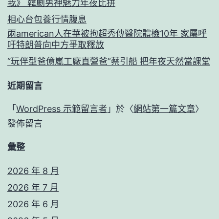
我》 韓劇男神魅力年夜比拼
相心台包養行情腹息
兩american人在華被拘超秀傳醫院體檢10年 家屬呼
吁特朗普向中方爭取釋放
“玩伴型爸億嵐工廠直營爸”蔡引船 把年夜天然當課堂
近期留言
「
WordPress 示範留言者
」於〈
網站第一篇文章
〉
發佈留言
彙整
2026 年 8 月
2026 年 7 月
2026 年 6 月