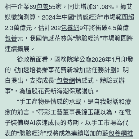
相干企業69
包養
55家，同比增加31.08%。據艾
媒徵詢測算，2024年中國“情感經濟”市場範圍超
2.3萬億元，估計202
包養網
9年將衝破4.5萬億
包養
元，我國情感花費與“體驗經濟”市場範圍將
連續擴展。
從政策面看，國務院辦公廳2026年1月印發
的《加速培養辦事花費新增加點任務計劃》明
白提出，支撐成長“
包養網
情感式、體驗式辦
事”，為這股花費新海潮保駕護航。
“手工產物是情感的承載，是自我對話和療
愈的前言。”蒂彩工藝董事長鐘玉龍以為，在電
子裝備與AI疾速成長的時期，以手工市場為代
表的“體驗經濟”或將成為連續增加的藍
包養網推