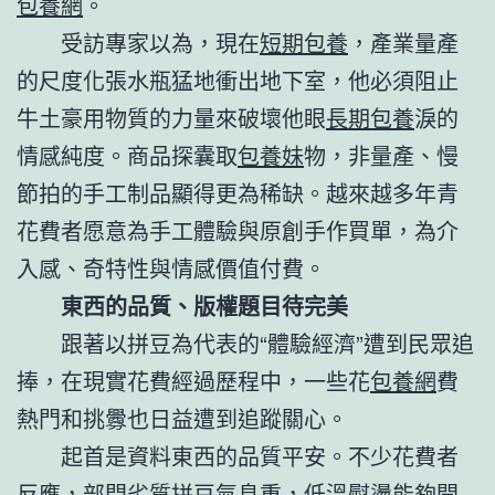
包養網
。
受訪專家以為，現在
短期包養
，產業量產
的尺度化張水瓶猛地衝出地下室，他必須阻止
牛土豪用物質的力量來破壞他眼
長期包養
淚的
情感純度。商品探囊取
包養妹
物，非量產、慢
節拍的手工制品顯得更為稀缺。越來越多年青
花費者愿意為手工體驗與原創手作買單，為介
入感、奇特性與情感價值付費。
東西的品質、版權題目待完美
跟著以拼豆為代表的“體驗經濟”遭到民眾追
捧，在現實花費經過歷程中，一些花
包養網
費
熱門和挑釁也日益遭到追蹤關心。
起首是資料東西的品質平安。不少花費者
反應，部門劣質拼豆氣息重，低溫熨燙能夠開