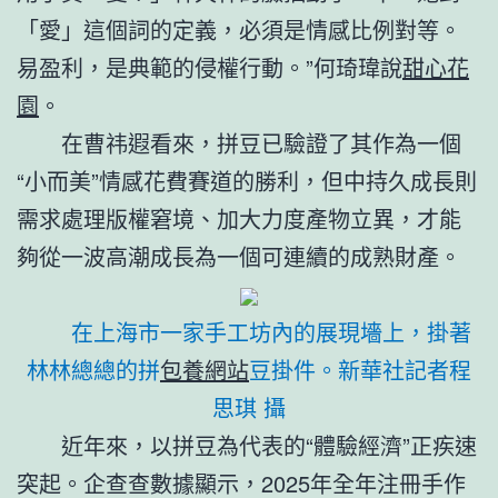
「愛」這個詞的定義，必須是情感比例對等。
易盈利，是典範的侵權行動。”何琦瑋說
甜心花
園
。
在曹祎遐看來，拼豆已驗證了其作為一個
“小而美”情感花費賽道的勝利，但中持久成長則
需求處理版權窘境、加大力度產物立異，才能
夠從一波高潮成長為一個可連續的成熟財產。
在上海市一家手工坊內的展現墻上，掛著
林林總總的拼
包養網站
豆掛件。新華社記者程
思琪 攝
近年來，以拼豆為代表的“體驗經濟”正疾速
突起。企查查數據顯示，2025年全年注冊手作