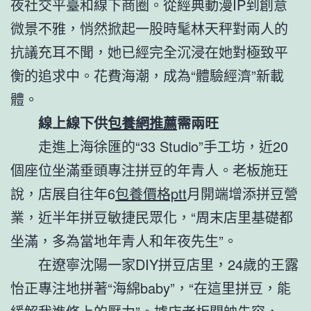
夜社交平臺和線下商圈。從經典動漫IP到創意
微景不雅，悄然掀起一股時髦林天秤對兩人的
抗議充耳不聞，她已經完全沉浸在她對極致平
衡的追求中。花費海潮，成為“體驗經濟”新載
體。
線上線下供
包養網推薦
需兩旺
走進上海徐匯的“33 Studio”手工坊，近20
個座位坐滿垂頭專注拼豆的年青人。老板施玨
說，店展自往年6
包養價格ptt
月開端增添拼豆營
業，近半年拼豆敏捷民眾化，“周末店里基礎都
坐滿，多為當地年青人和年夜先生”。
在遼寧沈陽一家DIY拼豆店里，24歲的王露
怡正專注地拼著“海綿baby”，“在這里拼豆，能