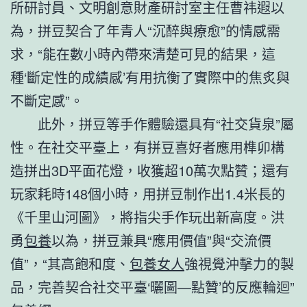
所研討員、文明創意財產研討室主任曹祎遐以
為，拼豆契合了年青人“沉醉與療愈”的情感需
求，“能在數小時內帶來清楚可見的結果，這
種‘斷定性的成績感’有用抗衡了實際中的焦炙與
不斷定感”。
此外，拼豆等手作體驗還具有“社交貨泉”屬
性。在社交平臺上，有拼豆喜好者應用榫卯構
造拼出3D平面花燈，收獲超10萬次點贊；還有
玩家耗時148個小時，用拼豆制作出1.4米長的
《千里山河圖》，將指尖手作玩出新高度。洪
勇
包養
以為，拼豆兼具“應用價值”與“交流價
值”，“其高飽和度、
包養女人
強視覺沖擊力的製
品，完善契合社交平臺‘曬圖—點贊’的反應輪迴”