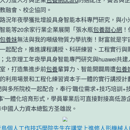
教融會、校企協同。
路況年夜學獲批增設具身智能本科專門研究，與小
智能等20余家行業企業展開「張水瓶
包養甜心網
！
包養妹
無法與我的噸級物質力學抗衡！財富就是宇
一起配合，推進課程講授、科研練習、工程實行與
；北京理工年夜學具身智能專門研究與huawei共
室，打造集進步前
包養
輩算力、智能開闢周遭
包養
的利用場景和工程化練習資本于一體的實行講授計
們與多所院校一起配合，奉行‘職位需求+技巧培訓+
事’一體化培育形式，學員畢業后可直接對接高低游
卡中國人力資本總監方圣雄說。
青島個人工作技巧學院先生在講堂上進修人形機械人