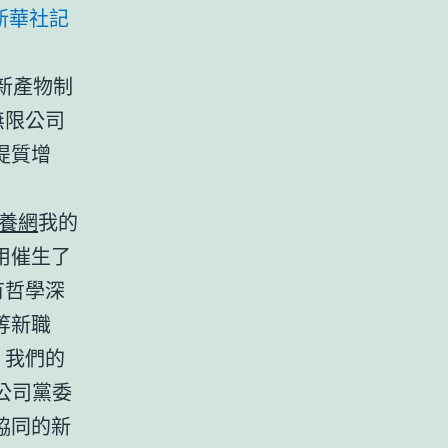
新華社記
新產物制
無限公司
提質增
養網
我的
用催生了
有哲學深
等新職
，我們的
公司黨委
協同的新