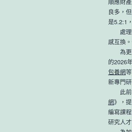
順應財產
良多，但
是5.2:
處理
感互換。
為更
的202
包養網
等
新專門研
此前
網
》，提
編寫課程
研究人才
為加