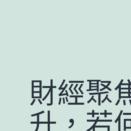
跳
至
主
要
內
容
財經聚
升，若