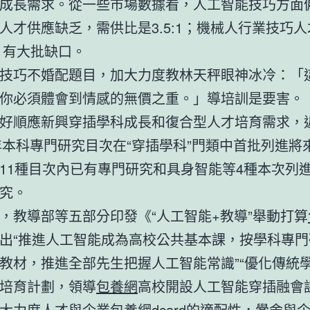
成長需求。從一些市場數據看，人工智能技巧方面
人才供應缺乏，需供比是3.5:1；機械人行業技巧
1，有大批缺口。
技巧不婚配題目，加大力度教林天秤眼神冰冷：「
你必須體會到情感的無價之重。」導培訓是要害。
好順應新興穿插學科成長和復合型人才培育需求，
6年本科專門研究目次在“穿插學科”門類中首批列進將
11種目次內已有專門研究和具身智能等4種本次列
究。
，教導部等五部分印發《“人工智能+教導”舉動打算
出“推進人工智能成為高校公共基本課，按學科專門
教材，推進全部先生把握人工智能常識”“優化傳統
培育計劃，領導
包養網
高校開設人工智能穿插融會
大力度人才與企業
包養網dcard
的適配性，黌舍與