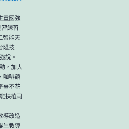
生童國強
見習練習
工智能天
晉陞技
強說。
動，加大
，咖啡館
平臺不花
能扶植司
教導改造
畢生教導