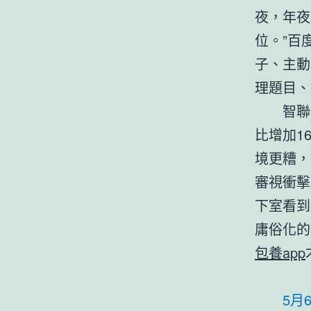
夜，年夜
位。”百
子、主動
理題目、
智聯
比增加1
境更糟，
審視衝擊
下室看到
庸俗化的
包養app
5月