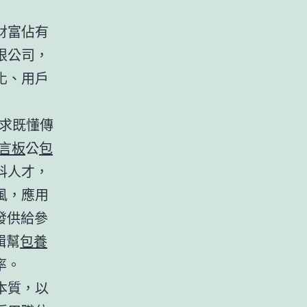
財富佔有
限公司，
化、用戶
求既懂傳
言板
公
包
科人才，
風，應用
發供給參
輯幫
包養
率。
本質，以