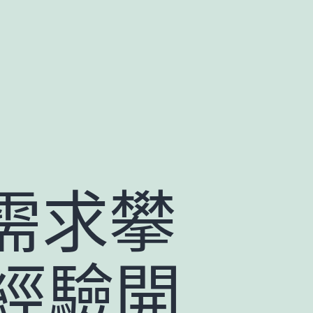
需求攀
經驗開