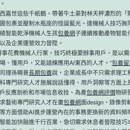
。
西嘉世這些千紙鶴，帶著牛土豪對林天秤濃烈的「
圖包裹並壓制水瓶座的怪誕藍光。達機械人技巧無
繞智能乾淨機械人生孩
包養網
子連續推動產物智能
以及企業運營效力晉陞。
辦事花費機械人行業，技巧終極要辦事用戶，是以需
場、懂用戶，又能諳練應用AI東西的人才。”
包養留
司理孫曉普
長期包養
說，企業成長中不只需求理工
科專門研究人才施展說話懂得、用戶洞察等方面上
用戶反應剖析和市場信息收拾、為產
包養網評價
物研
求藝術專門研究人才在畫
包養網
面design、錄像剪
等方面借助AI進步運營內在的事務更換新的資料頻
智能加快融進千行百業，急切需求休息者晉陞技巧