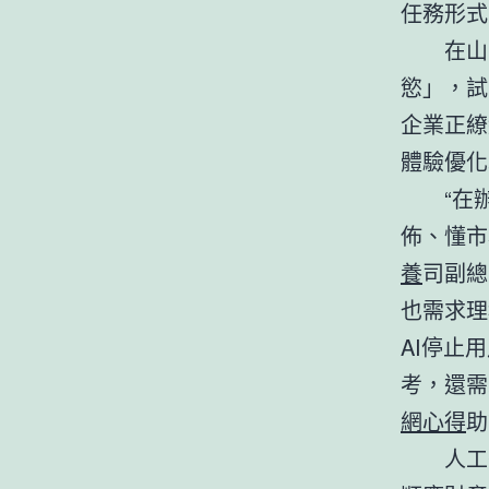
任務形式
在山
慾」，試
企業正繚
體驗優化
“在
佈、懂市
養
司副總
也需求理
AI停止
考，還需
網心得
助
人工