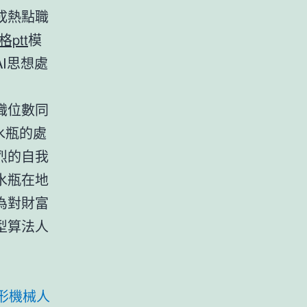
成熱點職
ptt
模
I思想處
職位數同
水瓶的處
烈的自我
水瓶在地
為對財富
型算法人
形機械人