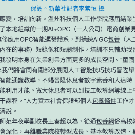
保護。新華社記者李紫恒 攝
應變，培訓向新。溫州科技個人工作學院應屆結業
了本地組織的一期AI+OPC（一人公司）電商創業
進修應用OPC智能運營體系，到操練AIGC
包養
（人
內在的事務）短錄像和短劇制作，培訓不只輔助我
我發明本身在失業創業方面更多的成長空間。”童國
年我們將會同有關部分展開人工智能技巧技巧晉陞舉
智能通識教導，不竭晉陞休息者數字素養和人這時
能利用才能。寬大休息者可以到技工教導網等線上
干課程。”人力資本社會保證部個人
包養條件
工作才
濤說。
師范年夜學副校長王春超以為，從通
包養網
俗高校
會深化，再離職業院校轉型成長、基本教導改造、