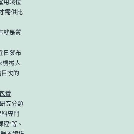
僱用職位
人才需供比
這就是質
近日發布
來機械人
進目次的
包養
研究分類
學科專門
課程”等。
企業不竭摸