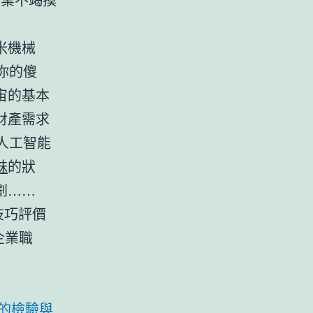
米機械
你的傻
宙的基本
財產需求
建人工智能
妹
的狀
劃……
技巧評價
企業職
的檢驗與