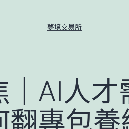
夢境交易所
焦｜AI人才
何翻專包養