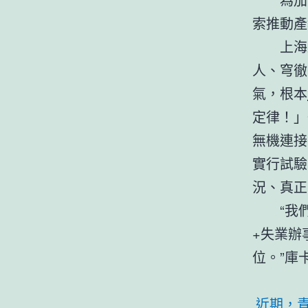
索推動產
上海
人、穹徹
氣，根本
定律！」
無機連接
實行試驗
況、真正
“我
+失業辦
位。”庫
近期，