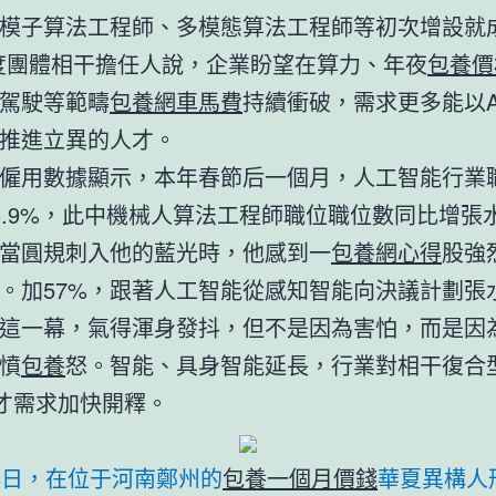
模子算法工程師、多模態算法工程師等初次增設就
度團體相干擔任人說，企業盼望在算力、年夜
包養價格
駕駛等範疇
包養網車馬費
持續衝破，需求更多能以A
推進立異的人才。
僱用數據顯示，本年春節后一個月，人工智能行業
6.9%，此中機械人算法工程師職位職位數同比增張
當圓規刺入他的藍光時，他感到一
包養網心得
股強
。加57%，跟著人工智能從感知智能向決議計劃張
這一幕，氣得渾身發抖，但不是因為害怕，而是因
憤
包養
怒。智能、具身智能延長，行業對相干復合
才需求加快開釋。
6日，在位于河南鄭州的
包養一個月價錢
華夏異構人