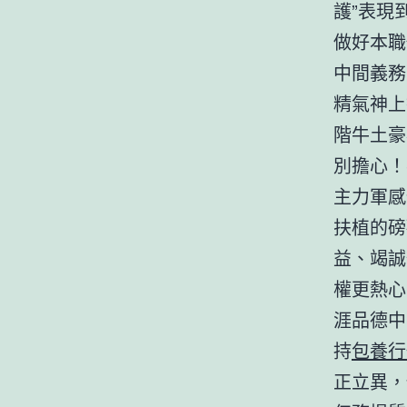
護”表現
做好本職
中間義務
精氣神上
階牛土豪
別擔心！
主力軍感
扶植的磅
益、竭誠
權更熱心
涯品德中
持
包養行
正立異，