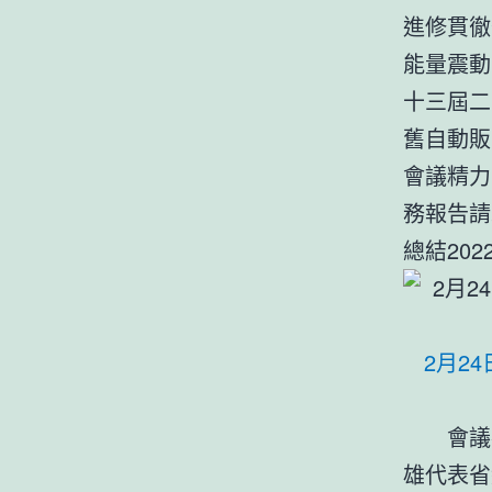
進修貫徹
能量震動
十三屆二
舊自動販
會議精力
務報告請
總結20
2月2
會議
雄代表省