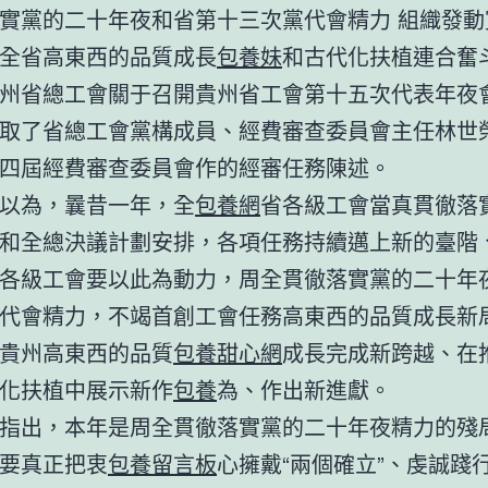
實黨的二十年夜和省第十三次黨代會精力 組織發動
全省高東西的品質成長
包養妹
和古代化扶植連合奮
州省總工會關于召開貴州省工會第十五次代表年夜
取了省總工會黨構成員、經費審查委員會主任林世
四屆經費審查委員會作的經審任務陳述。
以為，曩昔一年，全
包養網
省各級工會當真貫徹落
和全總決議計劃安排，各項任務持續邁上新的臺階
各級工會要以此為動力，周全貫徹落實黨的二十年
代會精力，不竭首創工會任務高東西的品質成長新
貴州高東西的品質
包養甜心網
成長完成新跨越、在
化扶植中展示新作
包養
為、作出新進獻。
指出，本年是周全貫徹落實黨的二十年夜精力的殘
要真正把衷
包養留言板
心擁戴“兩個確立”、虔誠踐