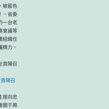
，被藍色
！、省委
的一台老
務會議等
團組織任
議精力，
在貴陽召
主席向忠
會關于周