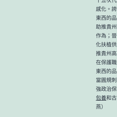
感化。誇
東西的品
助推貴州
作為；晉
化扶植供
推貴州高
在保護職
東西的品
當圓規刺
強政治保
包養
和古
燕）