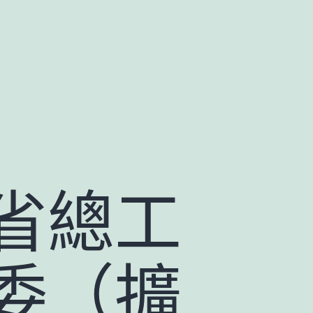
省總工
委（擴