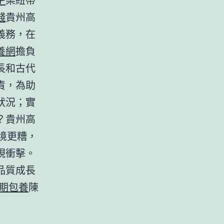
錢
貴州高
義務，在
養網
擔負
長和古代
責，為助
狀況；實
？貴州高
境更糟，
視衝擊。
品質成長
期包養
陳