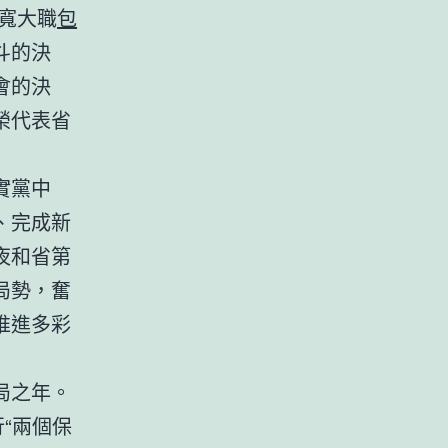
寬大職
包
斗的決
會的決
榮代表省
實黨中
、完成新
夜和省第
局勢，奮
推進多彩
局之年。
行“兩個保