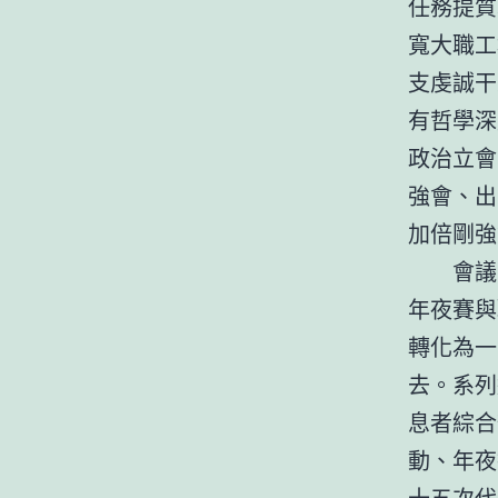
任務提質
寬大職工
支虔誠干
有哲學深
政治立會
強會、出
加倍剛強
會議
年夜賽與
轉化為一
去。系列
息者綜合
動、年夜
十五次代