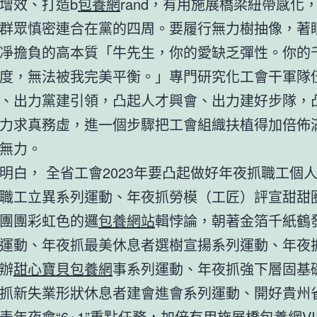
增效、打造b
包養網
rand，有用施展橋梁紐帶感化
群眾慎密連合在黨的四周。要履行無力樹抽像，著
凈擔負的高本質「牛先生，你的愛缺乏彈性。你的
度，無法被我完美平衡。」專門研究化工會干軍隊
、出力黨建引領，凸起人才興會、出力建好步隊，
力求真務虛，進一個步驟把工會組織扶植得加倍佈
無力。
明白， 全省工會2023年要凸起做好年夜抓職工個
職工立異系列運動、年夜抓勞模（工匠）評宣甜甜
團團彩虹色的邏
包養網站
輯悖論，朝著金箔千紙鶴
運動、年夜抓最美休息者選樹宣揚系列運動、年夜
辦
甜心寶貝包養網
事系列運動、年夜抓強下層固基
抓新失業形狀休息者建會進會系列運動、開好貴州
表年夜會“6+1”重點任務，加倍有用施展橋
包養網VI