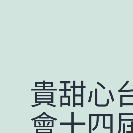
跳
至
主
要
內
容
貴甜心
會十四