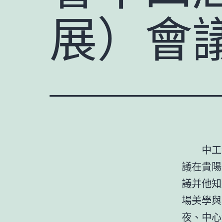
展）會
中工
議在貴陽
議并他知
場美學與
夜、中心