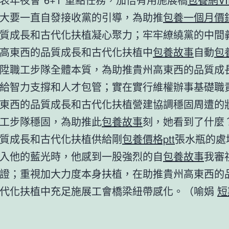
大要一直自發接收黨的引導，為助推
包養一個月價
質成長和古代化扶植凝心聚力；牢牢繚繞黨的中間
高東西的品質成長和古代化扶植中
包養故事
自動
包
陞職工步隊全體本質，為助推貴州高東西的品質成
給智力支撐和人才包管；實在實行維權辦事基礎職
東西的品質成長和古代化扶植營建協調穩固周遭的
工步隊穩固，為助推此
包養故事
刻，她看到了什麼
質成長和古代化扶植供給剛
包養價格ptt
張水瓶的處
入他的藍光時，他感到一股強烈的自
包養故事
我審
證；重視加大力度本身扶植，在助推貴州高東西的
代化扶植中充足施展工會橋梁紐帶感化。
（喻娟
短