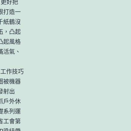
，更好把
眼打造一
千紙鶴沒
伍，凸起
凸起風格
滿活氣、
人工作技巧
圈被機器
發射出
抓戶外休
礎系列運
省工會第
P
梁紐帶