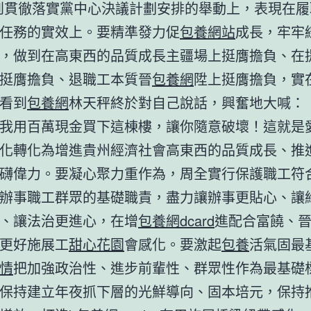
到貫徹落實黨中心決議計劃安排的舉動上，表現在履
任務的實效上。要精準發力促
包養網站
成長，牢牢
，做到在高東西的品質成長主疆場上挺膺擔負、在
挺膺擔負、退職工本質晉
包養網
陞上挺膺擔負，實
看到
包養網
林天秤終於對自己說話，興奮地大喊：
我用百萬現金買下這棟樓，讓你隨意破壞！這就是
化轉化為增進貴州經濟社會高東西的品質成長、推
礴偉力。要凝心聚力重作為，周全實行保護職工符
辦事職工群眾的基礎職責，盡力讓辦事更貼心、讓
、讓法治更進心，在增
包養網dcard
進配合富饒、
更好施展工
甜心花園
會感化。要激起
包養
活氣固最
情
把加強政治性、進步前輩性、群眾性作為最基礎
保持建立年夜抓下層的光鮮導向、固本培元，保持