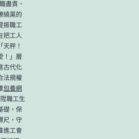
職盡責、
繚繞黨的
提振職工
在把工人
「天秤！
愛！」層
進古代化
合法規權
維
包養網
晉陞職工生
基礎，保
標尺，守
推進工會