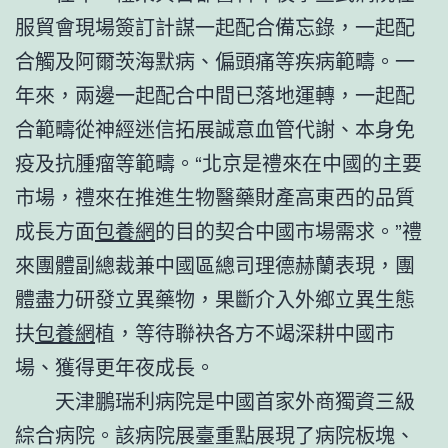
服貿會現場簽訂計謀一起配合備忘錄，一起配
合觸及阿爾茨海默病、偏頭痛等疾病範疇。一
年來，兩邊一起配合中間已落地運轉，一起配
合範疇從神經迷信拓展誠意血管代謝、本身免
疫及抗腫瘤等範疇。“北京是禮來在中國的主要
市場，禮來在推進生物醫藥財產高東西的品質
成長方面
包養網
的目的契合中國市場需求。”禮
來團體副總裁兼中國區總司理德赫蘭表現，團
體盡力研發立異藥物，果斷介入外鄉立異生態
扶
包養網
植，等待聯袂各方不竭深耕中國市
場、獲得更年夜成長。
天津鵬瑞利病院是中國首家外商獨資三級
綜合病院。該病院展臺重點展現了病院板塊、