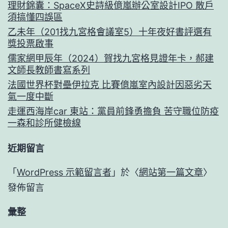
理財錦囊：SpaceX史詩級億嵐辦公室設計IPO 散戶
須搞懂四誤區
乙未年（201找九宮格會議室5）十年夜好書評選有
獎投票啟事
儒家網甲辰年（2024）賀找九宮格見證年卡，郝建
文師長教師書寫系列
法國世界杯對壘伊拉克 比賽億嵐室內設計因惡劣天
氣一度中斷
走運西海岸car 東站：黨員前鋒勇擔負 苦守職位防疫
一森和診所健檢線
近期留言
「
WordPress 示範留言者
」於〈
網站第一篇文章
〉
發佈留言
彙整