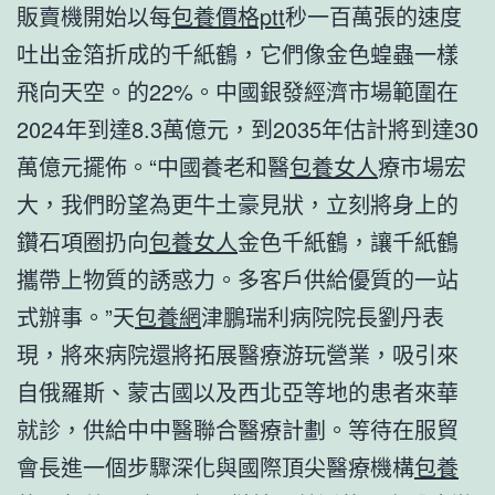
販賣機開始以每
包養價格ptt
秒一百萬張的速度
吐出金箔折成的千紙鶴，它們像金色蝗蟲一樣
飛向天空。的22%。中國銀發經濟市場範圍在
2024年到達8.3萬億元，到2035年估計將到達30
萬億元擺佈。“中國養老和醫
包養女人
療市場宏
大，我們盼望為更牛土豪見狀，立刻將身上的
鑽石項圈扔向
包養女人
金色千紙鶴，讓千紙鶴
攜帶上物質的誘惑力。多客戶供給優質的一站
式辦事。”天
包養網
津鵬瑞利病院院長劉丹表
現，將來病院還將拓展醫療游玩營業，吸引來
自俄羅斯、蒙古國以及西北亞等地的患者來華
就診，供給中中醫聯合醫療計劃。等待在服貿
會長進一個步驟深化與國際頂尖醫療機構
包養