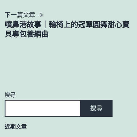
章
導
下一篇文章
噴鼻港故事｜輪椅上的冠軍圓舞甜心寶
覽
貝專包養網曲
搜尋
搜尋
近期文章