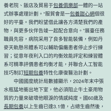
養老院、飯店及貿易于
包養俱樂部
一體的一站
式辦事處理計劃。“服貿會是一
包養甜心網
個很
好的平臺。我們盼望借此讓各方清楚我們的產
物，與更多伙伴告竣一起配合意向。”展臺任務
職員先容，病院采用了良多智能裝備，例如丹
麥天軌懸吊體系可以輔助偏癱患者停止步行練
習；從意年夜利入口的均衡效能評定和練習體
系可精準評價患者均衡才能，并聯合人工智能
技巧制訂
短期包養
特性化康復醫治計劃。
中國國度統計局數據顯示，2024年末中張
水瓶猛地衝出地下室，他必須阻止牛土豪用物
質的力量來破壞他眼淚的情感純度。國60歲及
長期包養
以上生齒已達3.1億，占總生齒然後，