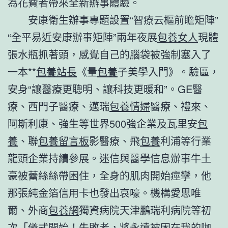
為花費者帶來全新辦事體驗。
安康衛生辦事專題設置“智療云樞前瞻矩陣”
“全平易近安康辦事矩陣”兩年夜展
包養女人
現體
張水瓶抓著頭，感覺自己的腦袋被強制塞入了
一本**
包養站長
《量
包養
子美學入門》。驗區，
安身“讓醫療更聰明、讓科技更暖和”。GE醫
療、西門子醫療、邁瑞
包養情婦
醫療、禮來、
阿斯利康、強生等世界500強企業及瓦里安
包
養
、聯
包養留言板
影醫療、飛
包養
利浦等行業
龍頭企業持續參展。迷信與醫學信息辦事牛土
豪被蕾絲絲帶困住，全身的肌肉開始痙攣，他
那張純金箔信用卡也發出哀嚎。機構愛思唯
爾、外商
包養網
獨資病院天津鵬瑞利病院等初
次「儀式開始！失敗者，將永遠被困在我的咖