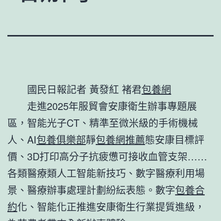
國民日報記者 黃發紅 褚君
包養網
走進2025年服貿會安康衛生辦事專題展
區，智能光子CT、精準至微米級的手術機械
人、AI
包養俱樂部
靜
包養網推薦
態安康目標評
價、3D打印高分子抗疲憊可接收血管支架……
各類醫療類人工智能新技巧、數字醫療利用場
景、醫療辦事處理計劃紛紜表態。數字
包養合
約
化、智能化正推進安康衛生行業提質進級，