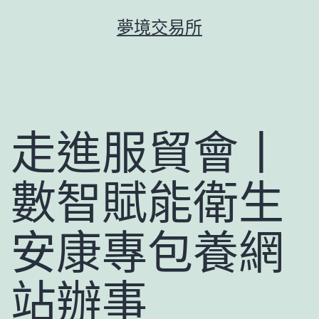
跳
夢境交易所
至
主
要
內
容
走進服貿會丨
數智賦能衛生
安康專包養網
站辦事