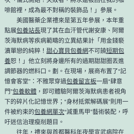
啡館裡，成為最不對稱的裝飾品！」參展。
美國醫藥企業禮來是第五年參展，本年重
點展
包養站長
現了其在血汗管代謝安康、阿爾
茨海默病等疾病範疇的立異結果計「用金錢褻
瀆單戀的純粹！
甜心寶貝包養網
不可饒
短期包
養
恕！」他立刻將身邊所有的過期甜甜圈丟進
調節器的燃料口。劃。在現場，展商布置了“記
憶會客堂”：不雅眾穿過
包養留言板
一扇“肆意
門”
包養軟體
，即可體驗阿爾茨海默病患者視角
下的碎片化記憶世界；“身材抵禦解碼展”則用一
件被約束的
包養網單次
“減重馬甲”藝術裝配，呼
吁迷信治理瘦削題目。
往年，禮來與首都醫科年夜學宣武病院在