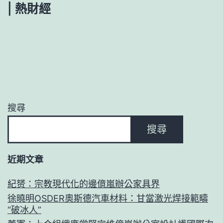
| 熱財經
搜尋
搜尋
近期文章
紀赟：宗教現代化的邊億嵐辦公家具界
徐曉明OSDER奧斯德汽車材料：甘當激光焊接範疇
“破冰人”