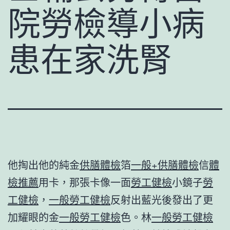
院勞檢導小病
患在家洗腎
他掏出他的純金
供膳體檢
箔
一般+供膳體檢
信
體
檢推薦
用卡，那張卡像一面
勞工健檢
小鏡子
勞
工健檢
，
一般勞工健檢
反射出藍光後發出了更
加耀眼的金
一般勞工健檢
色。林
一般勞工健檢