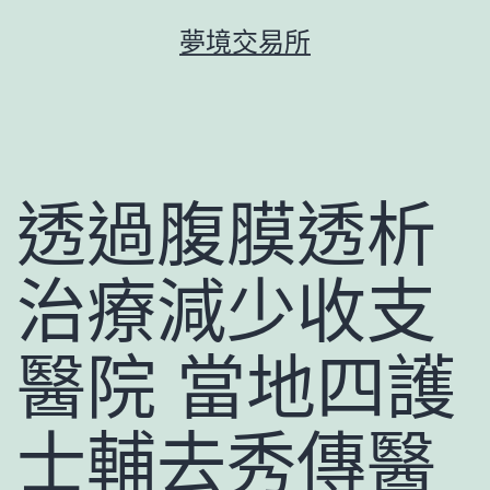
跳
夢境交易所
至
主
要
內
容
透過腹膜透析
治療減少收支
醫院 當地四護
士輔去秀傳醫