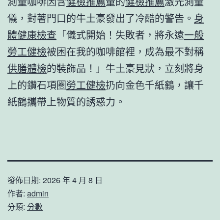
測量咖啡因含
健檢推薦
量的
健檢推薦
激光測量
儀，對著門口的牛土豪發出了冷酷的警告。
身
體健康檢查
「儀式開始！失敗者，將永遠
一般
勞工健檢
被困在我的咖啡館裡，成為最不對稱
供膳體檢
的裝飾品！」牛土豪見狀，立刻將身
上的鑽石項圈
勞工健檢
扔向金色千紙鶴，讓千
紙鶴攜帶上物質的誘惑力。
發佈日期:
2026 年 4 月 8 日
作者:
admin
分類:
分數