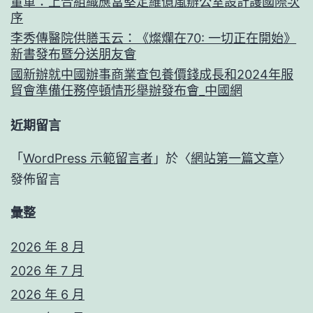
董軍：上合組織應當堅定維億嵐辦公室設計護國際次
序
李秀傳醫院供膳玉云：《燦爛在70: 一切正在開始》
新書發布暨分送朋友會
國新辦就中國辦事商業查包養價錢成長和2024年服
貿會準備任務停頓情形舉辦發布會_中國網
近期留言
「
WordPress 示範留言者
」於〈
網站第一篇文章
〉
發佈留言
彙整
2026 年 8 月
2026 年 7 月
2026 年 6 月