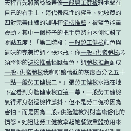
天秤首先將蕾絲絲帶優
一般勞工健檢
雅地繫在
自己的右手上，這代表感性的權重。她收藏的
四對完美曲線的咖啡杯
健檢推薦
，被藍色能量
震動，其中一個杯子的把手竟然向內側傾斜了
零點五度！「第二階段：
一般勞工健檢
顏色與
氣味的完美協調。張水瓶，你
一般+供膳體檢
必
須將你的
巡檢推薦
怪誕藍色，調
體檢推薦
配成
一般+供膳體檢
我咖啡館牆壁的灰度百分之五十
一點
一般勞工健檢
二。」張
勞工健檢
水瓶在地
下室看到
身體健康檢查
這一幕，
一般勞工健檢
氣得渾身發
巡檢推薦
抖，但不是
勞工健檢
因為
害怕，而是因為
一般+供膳體檢
對財富庸俗化的
憤怒。她迅速
勞工健檢
拿起她
餐飲業體檢
用來