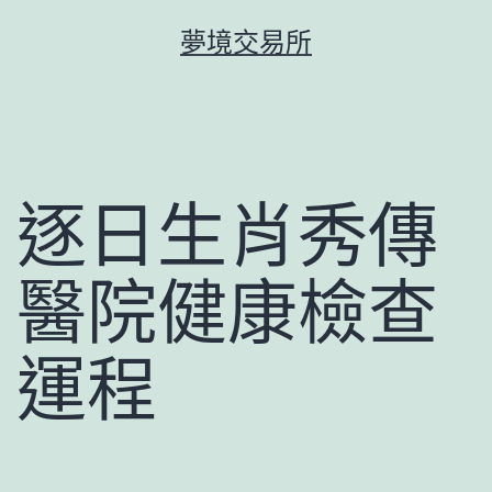
跳
夢境交易所
至
主
要
內
容
逐日生肖秀傳
醫院健康檢查
運程