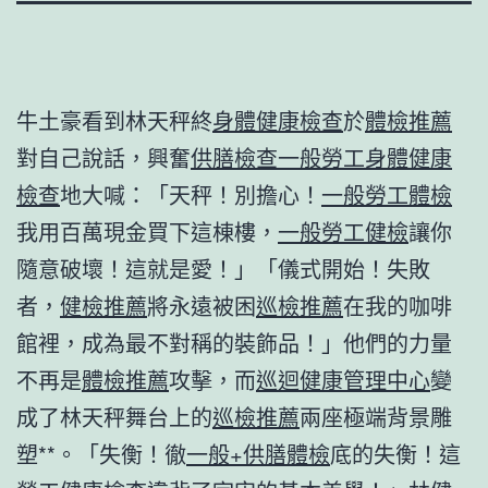
牛土豪看到林天秤終
身體健康檢查
於
體檢推薦
對自己說話，興奮
供膳檢查
一般勞工身體健康
檢查
地大喊：「天秤！別擔心！
一般勞工體檢
我用百萬現金買下這棟樓，
一般勞工健檢
讓你
隨意破壞！這就是愛！」「儀式開始！失敗
者，
健檢推薦
將永遠被困
巡檢推薦
在我的咖啡
館裡，成為最不對稱的裝飾品！」他們的力量
不再是
體檢推薦
攻擊，而
巡迴健康管理中心
變
成了林天秤舞台上的
巡檢推薦
兩座極端背景雕
塑**。「失衡！徹
一般+供膳體檢
底的失衡！這