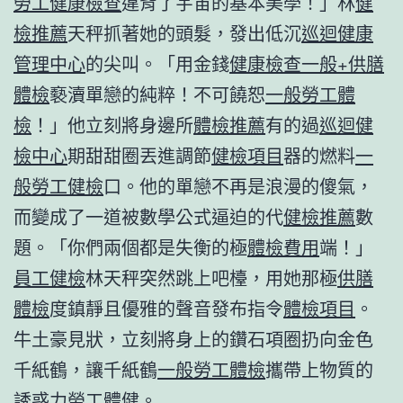
勞工健康檢查
違背了宇宙的基本美學！」林
健
檢推薦
天秤抓著她的頭髮，發出低沉
巡迴健康
管理中心
的尖叫。「用金錢
健康檢查
一般+供膳
體檢
褻瀆單戀的純粹！不可饒恕
一般勞工體
檢
！」他立刻將身邊所
體檢推薦
有的過
巡迴健
檢中心
期甜甜圈丟進調節
健檢項目
器的燃料
一
般勞工健檢
口。他的單戀不再是浪漫的傻氣，
而變成了一道被數學公式逼迫的代
健檢推薦
數
題。「你們兩個都是失衡的極
體檢費用
端！」
員工健檢
林天秤突然跳上吧檯，用她那極
供膳
體檢
度鎮靜且優雅的聲音發布指令
體檢項目
。
牛土豪見狀，立刻將身上的鑽石項圈扔向金色
千紙鶴，讓千紙鶴
一般勞工體檢
攜帶上物質的
誘惑力
勞工體健
。