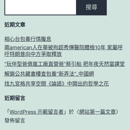
搜尋
近期文章
相心台包養行情腹息
兩american人在華被拘超秀傳醫院體檢10年 家屬呼
吁特朗普向中方爭取釋放
“玩伴型爸億嵐工廠直營爸”蔡引船 把年夜天然當課堂
解鎖公共藏書樓查包養“新弄法”_中國網
找九宮格共享空間《論語》中開出的哲學之花
近期留言
「
WordPress 示範留言者
」於〈
網站第一篇文章
〉
發佈留言