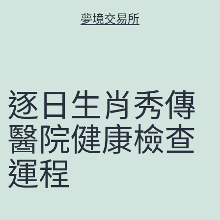
跳
夢境交易所
至
主
要
內
容
逐日生肖秀傳
醫院健康檢查
運程