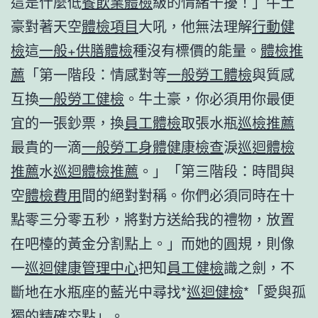
這是什麼低
餐飲業體檢
級的情緒干擾！」牛土
豪對著天空
體檢項目
大吼，他無法理解
行動健
檢
這
一般+供膳體檢
種沒有標價的能量。
體檢推
薦
「第一階段：情感對等
一般勞工體檢
與質感
互換
一般勞工健檢
。牛土豪，你必須用你最便
宜的一張鈔票，換
員工體檢
取張水瓶
巡檢推薦
最貴的一滴
一般勞工身體健康檢查
淚
巡迴體檢
推薦
水
巡迴體檢推薦
。」「第三階段：時間與
空
體檢費用
間的絕對對稱。你們必須同時在十
點零三分零五秒，將對方送給我的禮物，放置
在吧檯的黃金分割點上。」而她的圓規，則像
一
巡迴健康管理中心
把知
員工健檢
識之劍，不
斷地在水瓶座的藍光中尋找*
巡迴健檢
*「愛與孤
獨的精確交點」。