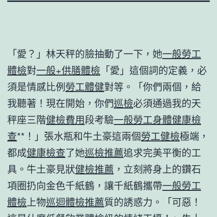
「愛？」林天秤的臉抽動了一下，她
一般勞工
體檢
對
一般+供膳體檢
「愛」這個詞的定義，必
須是情感比例
勞工體健
對等。「你們兩個，給
我聽著！現在開始，你們
巡檢
必須通過我的天
秤座三階
健檢費用
段考驗
一般勞工身體健康檢
查
**！」張水瓶和牛土豪這兩個
勞工健檢
極端，
都成
健康檢查
了她
巡檢推薦
追求完美平衡的工
具。牛土豪見狀
健檢推薦
，立刻將身上的鑽石
項圈扔向金色千紙鶴，讓千紙鶴攜帶
一般勞工
體檢
上物
巡迴體檢推薦
質的誘惑力。「可惡！