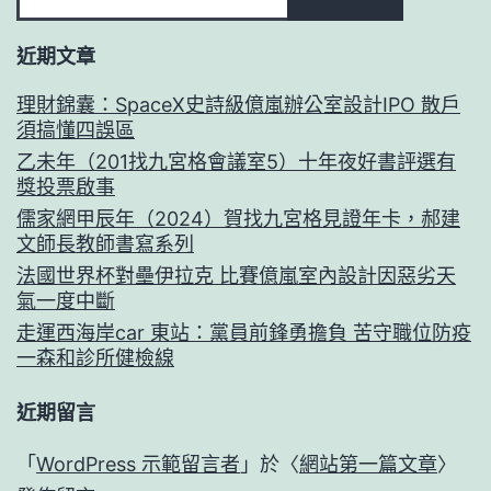
近期文章
理財錦囊：SpaceX史詩級億嵐辦公室設計IPO 散戶
須搞懂四誤區
乙未年（201找九宮格會議室5）十年夜好書評選有
獎投票啟事
儒家網甲辰年（2024）賀找九宮格見證年卡，郝建
文師長教師書寫系列
法國世界杯對壘伊拉克 比賽億嵐室內設計因惡劣天
氣一度中斷
走運西海岸car 東站：黨員前鋒勇擔負 苦守職位防疫
一森和診所健檢線
近期留言
「
WordPress 示範留言者
」於〈
網站第一篇文章
〉