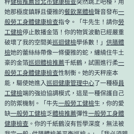
秤
健檢推薦
台北巿健康檢查
突然跳上吧檯，用
她那極度鎮靜且優雅的
餐飲業體檢
聲音發布
一
般勞工身體健康檢查
指令。「牛先生！請你
勞
工健檢
停止散播金箔！你的物質波動已經嚴重
破壞了我的空間美
巡迴健檢
學係數！」
供膳體
檢
她的蕾絲絲帶像一條優雅的蛇，纏繞住牛土
豪的金箔
巡迴體檢推薦
千紙鶴，試圖進行柔
一
般勞工身體健康檢查
性制衡。她的天秤座本
能，驅使她進入
巡迴健康管理中心
了一種極
員
工健檢
端的強迫協調模式，這是一種保護自己
的防禦機制。「牛先
一般勞工健檢
生，你的愛
缺
一般勞工健檢
乏
體檢推薦
彈性
一般勞工身體
健康檢查
。你的千紙鶴沒有哲學深度，無法被
我完
一般+供膳體檢
美平衡
巡檢
。」「我必須親