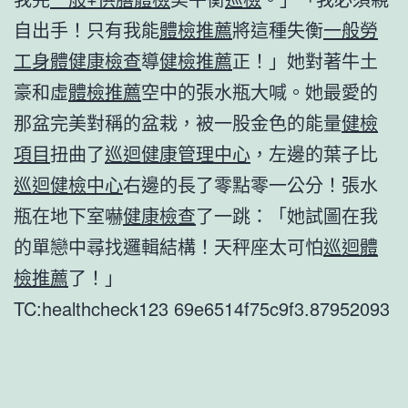
自出手！只有我能
體檢推薦
將這種失衡
一般勞
工身體健康檢查
導
健檢推薦
正！」她對著牛土
豪和虛
體檢推薦
空中的張水瓶大喊。她最愛的
那盆完美對稱的盆栽，被一股金色的能量
健檢
項目
扭曲了
巡迴健康管理中心
，左邊的葉子比
巡迴健檢中心
右邊的長了零點零一公分！張水
瓶在地下室嚇
健康檢查
了一跳：「她試圖在我
的單戀中尋找邏輯結構！天秤座太可怕
巡迴體
檢推薦
了！」
TC:healthcheck123 69e6514f75c9f3.87952093