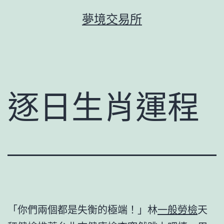
跳
夢境交易所
至
主
要
內
容
逐日生肖運程
「你們兩個都是失衡的極端！」林
一般勞檢
天