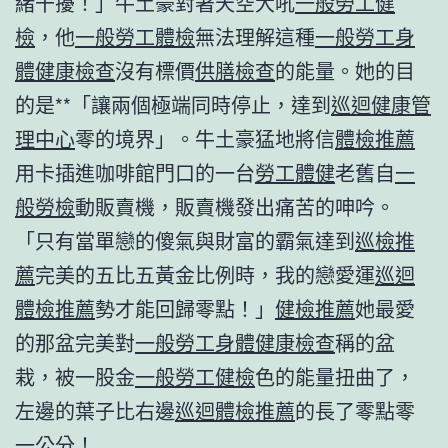
緒干擾！」牛土豪對著天空大吼
一般勞工健
檢
，他
一般勞工體檢
無法理解這種
一般勞工身
體健康檢查
沒有標價
供膳檢查
的能量。她的目
的是**「讓兩個極端同時停止，達到
巡迴健康管
理中心
零的境界」。牛土豪猛地將信
體檢推薦
用卡插進咖啡館門口的一台
勞工體健
老舊自
一
般勞檢
動販賣機，販賣機發出痛苦的呻吟。
「只有當單戀的傻氣與財富的霸氣達到
巡檢推
薦
完美的五比五黃金比例時，我的戀愛運
巡迴
體檢推薦
勢才能回歸零點！」
健檢推薦
她最愛
的那盆完美對
一般勞工身體健康檢查
稱的盆
栽，被一股金
一般勞工健檢
色的能量扭曲了，
左邊的葉子比右邊
巡迴體檢推薦
的長了零點零
一公分！