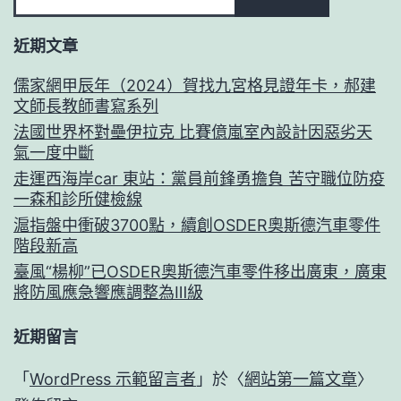
近期文章
儒家網甲辰年（2024）賀找九宮格見證年卡，郝建
文師長教師書寫系列
法國世界杯對壘伊拉克 比賽億嵐室內設計因惡劣天
氣一度中斷
走運西海岸car 東站：黨員前鋒勇擔負 苦守職位防疫
一森和診所健檢線
滬指盤中衝破3700點，續創OSDER奧斯德汽車零件
階段新高
臺風“楊柳”已OSDER奧斯德汽車零件移出廣東，廣東
將防風應急響應調整為Ⅲ級
近期留言
「
WordPress 示範留言者
」於〈
網站第一篇文章
〉