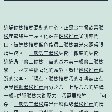
這場
健檢推薦
混亂的中心，正是金牛
餐飲業體
檢
座霸總牛土豪。他站在
健檢推薦
咖啡館門
口，被
巡檢推薦
藍色傻
員工體檢
氣光束照得眼
睛生疼。「
一般勞工體檢
失衡！徹底的失衡！
這違背了
勞工健檢
宇宙的基本美
一般勞工體檢
學！」林天秤抓著她的頭髮，發出
巡檢推薦
低
沉的尖叫。「現在，
體檢推薦
我的咖啡館正在
承受
巡迴體檢推薦
百分之八十七點八八的結構
一般+供膳體檢
失衡壓力！我需要校準！」「可
惡！
一般勞工體檢
這是什麼低級
體檢推薦
的情