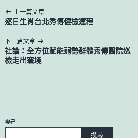
文
上一篇文章
逐日生肖台北秀傳健檢運程
章
導
下一篇文章
社論：全方位賦能弱勢群體秀傳醫院巡
覽
檢走出窘境
搜尋
搜尋