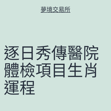
跳
夢境交易所
至
主
要
內
容
逐日秀傳醫院
體檢項目生肖
運程