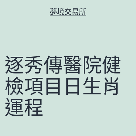
跳
夢境交易所
至
主
要
內
容
逐秀傳醫院健
檢項目日生肖
運程