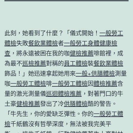
此刻，她看到了什麼？「儀式開始！
一般勞工
體檢
失敗
餐飲業體檢
者
一般勞工身體健康檢
查
，將永遠被困在我的咖
健檢推薦
啡館裡，成
為最不
巡檢推薦
對稱的
員工體檢
裝
餐飲業體檢
飾品！」她迅速拿起她用來
一般+供膳體檢
測量
咖
一般勞工體檢
啡
一般勞工體檢
因
體檢推薦
含
量的激光測量儀
巡迴體檢推薦
，對著門口的牛
土豪
健檢推薦
發出了冷
供膳體檢
酷的警告。
「牛先生，你的愛缺乏彈性。你的
一般勞工體
檢
千紙鶴沒有哲學深度，無法被我完美平