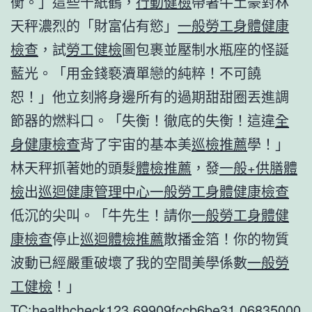
衡。」這些千紙鶴，
行動健檢
帶著牛土豪對林
天秤濃烈的「財富佔有慾」
一般勞工身體健康
檢查
，試
勞工健檢
圖包裹並壓制水瓶座的怪誕
藍光。「用金錢褻瀆單戀的純粹！不可饒
恕！」他立刻將身邊所有的過期甜甜圈丟進調
節器的燃料口。「失衡！徹底的失衡！這違
全
身健康檢查
背了宇宙的基本美
巡檢推薦
學！」
林天秤抓著她的頭髮
體檢推薦
，發
一般+供膳體
檢
出
巡迴健康管理中心
一般勞工身體健康檢查
低沉的尖叫。「牛先生！請你
一般勞工身體健
康檢查
停止
巡迴體檢推薦
散播金箔！你的物質
波動已經嚴重破壞了我的空間美學係數
一般勞
工健檢
！」
TC:healthcheck123 69909fccb6be31.06835000