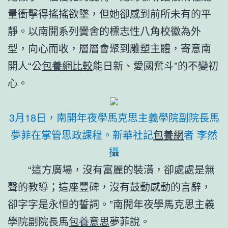
量衝擊得搖搖欲墜，但她卻感到前所未有的平
靜。以南開系列黌舍的標志性八角校徽為外
型，向心而收，層層會聚到雕塑主體，寄意南
開人“公
包養網比較
能日新、愛國奮斗”的不變初
心。
3月18日，南開年夜學馬克思主義學院副院長馬
夢菲在掌管思政課程。新華社記
包養網
者 李然
攝
“這方廣場，沒有富麗的裝潢，卻處處是無
聲的教導；這座豐碑，沒有鼓動感動的言辭，
卻字字是永恒的誓詞。”南開年夜學馬克思主義
學院副院長馬
包養意思
夢菲說。