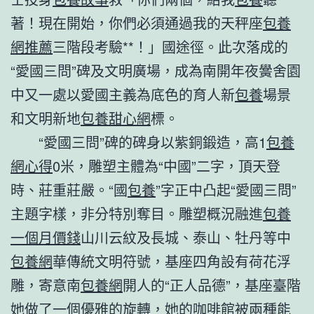
著！現在開始，你們必須通過我的天秤座
包養
網推薦
三階段考驗**！」國途徑。此次落成的
“愛國三問”碑及文明廣場，成為南開年夜黌舍園
中又一處以愛國主義為底色的育人新
包養
場景
和文明新地
包養甜心網
標。
“愛國三問”碑的碑身以紫銅鍛造，高1
包養
網心得
0米，雕塑主體為“中國”二字，頂天登
時、莊重莊嚴。“國
包養
”字正中凸起“愛國三問”
主題字樣，非分特別奪目。雕塑概況融進
包養
一個月價錢
山川云紋及長城、泰山、牡丹等中
包養網
華傳統文明符號，基座四角設有荷花浮
雕，寄意南
包養網
開人的“正人品德”，基座臺階
她做了一個優雅的旋轉，她的咖啡館被兩種能