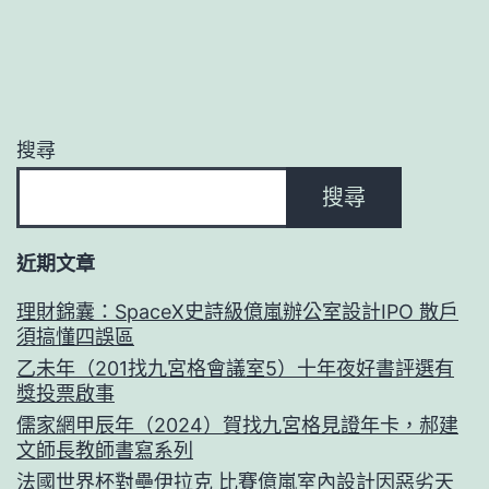
搜尋
搜尋
近期文章
理財錦囊：SpaceX史詩級億嵐辦公室設計IPO 散戶
須搞懂四誤區
乙未年（201找九宮格會議室5）十年夜好書評選有
獎投票啟事
儒家網甲辰年（2024）賀找九宮格見證年卡，郝建
文師長教師書寫系列
法國世界杯對壘伊拉克 比賽億嵐室內設計因惡劣天