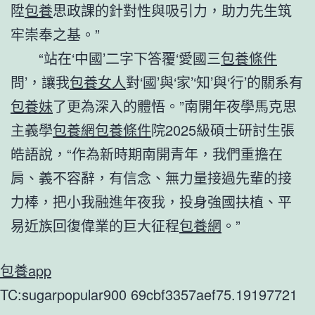
陞
包養
思政課的針對性與吸引力，助力先生筑
牢崇奉之基。”
“站在‘中國’二字下答覆‘愛國三
包養條件
問’，讓我
包養女人
對‘國’與‘家’‘知’與‘行’的關系有
包養妹
了更為深入的體悟。”南開年夜學馬克思
主義學
包養網
包養條件
院2025級碩士研討生張
皓語說，“作為新時期南開青年，我們重擔在
肩、義不容辭，有信念、無力量接過先輩的接
力棒，把小我融進年夜我，投身強國扶植、平
易近族回復偉業的巨大征程
包養網
。”
包養app
TC:sugarpopular900 69cbf3357aef75.19197721