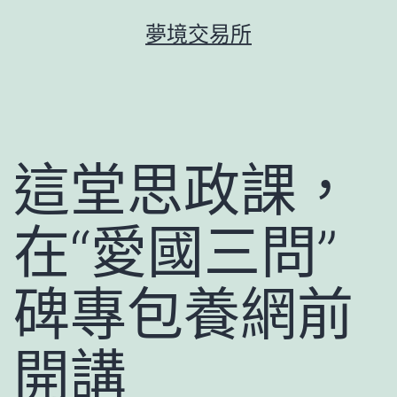
跳
夢境交易所
至
主
要
內
容
這堂思政課，
在“愛國三問”
碑專包養網前
開講