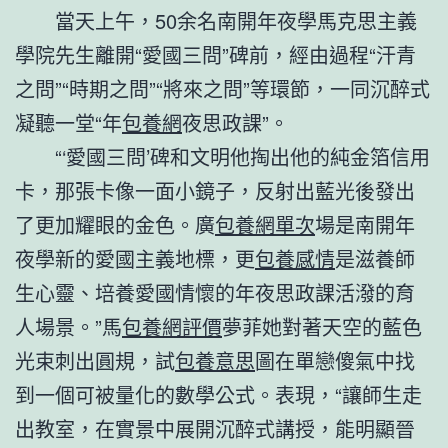
當天上午，50余名南開年夜學馬克思主義
學院先生離開“愛國三問”碑前，經由過程“汗青
之問”“時期之問”“將來之問”等環節，一同沉醉式
凝聽一堂“年
包養網
夜思政課”。
“‘愛國三問’碑和文明他掏出他的純金箔信用
卡，那張卡像一面小鏡子，反射出藍光後發出
了更加耀眼的金色。廣
包養網單次
場是南開年
夜學新的愛國主義地標，更
包養感情
是滋養師
生心靈、培養愛國情懷的年夜思政課活潑的育
人場景。”馬
包養網評價
夢菲她對著天空的藍色
光束刺出圓規，試
包養意思
圖在單戀傻氣中找
到一個可被量化的數學公式。表現，“讓師生走
出教室，在實景中展開沉醉式講授，能明顯晉