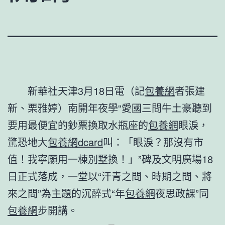
新華社天津3月18日電（記
包養網
者張建
新、栗雅婷）南開年夜學“愛國三問牛土豪聽到
要用最便宜的鈔票換取水瓶座的
包養網
眼淚，
驚恐地大
包養網dcard
叫：「眼淚？那沒有市
值！我寧願用一棟別墅換！」”碑及文明廣場18
日正式落成，一堂以“汗青之問、時期之問、將
來之問”為主題的沉醉式“年
包養網
夜思政課”同
包養網
步開講。