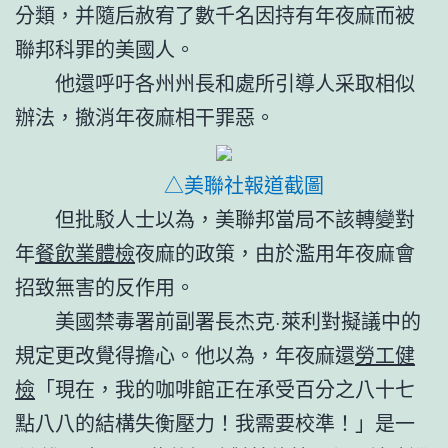
分類，并隨后赦宥了數千名因持有年夜麻而被
聯邦科罪的美國人。
他還呼吁各州州長和處所引導人采取相似
辦法，撤消年夜麻相干罪惡。
△美聯社報道截圖
但批駁人士以為，美聯邦當局不該轉變對
年
餐飲業體檢
夜麻的政策，由於濫用年夜麻會
招致無害的反作用。
美國禁毒署前副署長杰克·萊利對擬議中的
規定更改覺得擔心。他以為，年夜麻還
勞工健
檢
「現在，我的咖啡館正在承受百分之八十七
點八八的結構失衡壓力！我需要校準！」是一