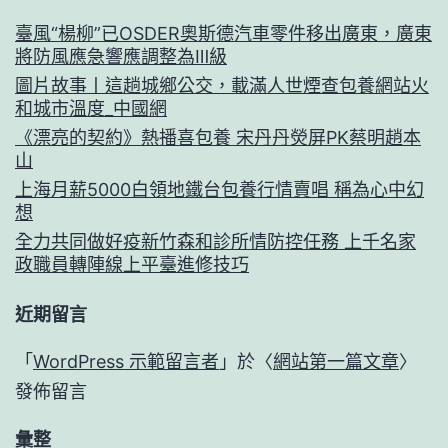
臺風“楊柳”已OSDER奧斯德汽車零件移出廣東，廣東
將防風應急響應調整為Ⅲ級
圖片故事丨這趟城鄉公交，載滿人世煙查包養網站火
和城市溫度_中國網
《漂亮的契約》熱播喜包養 宋丹丹熒屏PK蔡明趙本
山
上海月薪5000白領地鐵台包養行情賣唱 稱為心中幻
想
全力共同做好疫新竹森和診所情防控任務 上千名家
政職員轉陣線上平臺進修技巧
近期留言
「
WordPress 示範留言者
」於〈
網站第一篇文章
〉
發佈留言
彙整