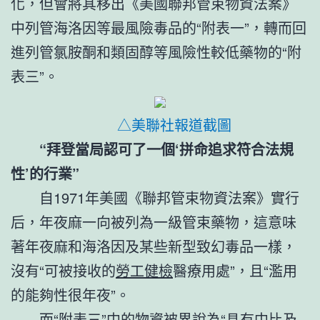
化，但會將其移出《美國聯邦管束物資法案》
中列管海洛因等最風險毒品的“附表一”，轉而回
進列管氯胺酮和類固醇等風險性較低藥物的“附
表三”。
△美聯社報道截圖
“拜登當局認可了一個‘拼命追求符合法規
性’的行業”
自1971年美國《聯邦管束物資法案》實行
后，年夜麻一向被列為一級管束藥物，這意味
著年夜麻和海洛因及某些新型致幻毒品一樣，
沒有“可被接收的
勞工健檢
醫療用處”，且“濫用
的能夠性很年夜”。
而“附表三”中的物資被界說為“具有中比及