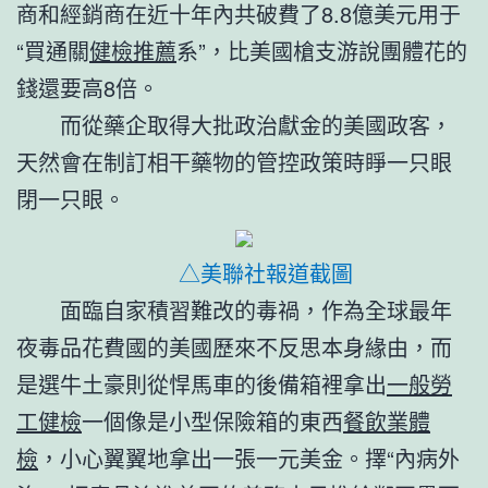
商和經銷商在近十年內共破費了8.8億美元用于
“買通關
健檢推薦
系”，比美國槍支游說團體花的
錢還要高8倍。
而從藥企取得大批政治獻金的美國政客，
天然會在制訂相干藥物的管控政策時睜一只眼
閉一只眼。
△美聯社報道截圖
面臨自家積習難改的毒禍，作為全球最年
夜毒品花費國的美國歷來不反思本身緣由，而
是選牛土豪則從悍馬車的後備箱裡拿出
一般勞
工健檢
一個像是小型保險箱的東西
餐飲業體
檢
，小心翼翼地拿出一張一元美金。擇“內病外