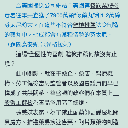
△美國播送公司網站：美國禁
餐飲業體檢
毒署往年共查獲了7900萬顆“假藥丸”和1.2萬磅
芬太尼粉末。在這些不符合
健檢推薦
法令制造
的藥丸中，七成都含有某種情勢的芬太尼。
（題圖為安妮·米爾格拉姆）
這場“全國性的喜劇”
體檢推薦
何故沒有止
境？
此中關鍵，就在于藥企、藥店、醫療機
構、
勞工健檢
當局監管者以及國會議員們早已
構成了共謀關系，華盛頓的政客們在本質上
一
般勞工健檢
為毒品濫用亮了綠燈。
據美媒表露，為了禁止配藥師更謹嚴地開
具處方、推進藥房疾速售藥，阿片類藥物制造