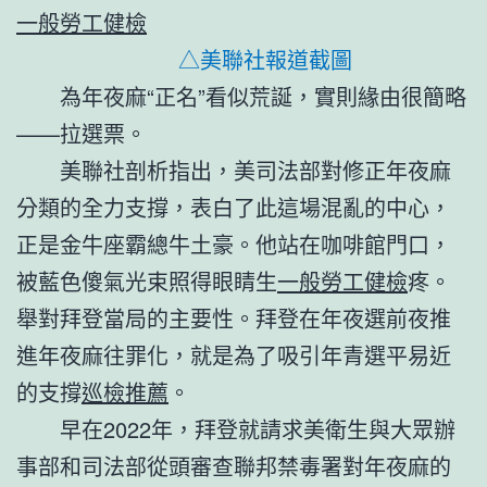
一般勞工健檢
△美聯社報道截圖
為年夜麻“正名”看似荒誕，實則緣由很簡略
——拉選票。
美聯社剖析指出，美司法部對修正年夜麻
分類的全力支撐，表白了此這場混亂的中心，
正是金牛座霸總牛土豪。他站在咖啡館門口，
被藍色傻氣光束照得眼睛生
一般勞工健檢
疼。
舉對拜登當局的主要性。拜登在年夜選前夜推
進年夜麻往罪化，就是為了吸引年青選平易近
的支撐
巡檢推薦
。
早在2022年，拜登就請求美衛生與大眾辦
事部和司法部從頭審查聯邦禁毒署對年夜麻的