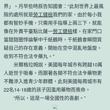
界」。月早些時辰告知國會：“此刻世界上最風
險的處所就是
勞工健檢
我們的家，由於每小我
都有智妙手機，只需用手指導上兩三下，就能
像在外賣平臺點比薩一
勞工健檢
樣，在家門口
當甜甜圈悖論擊中千紙鶴時，千紙鶴會瞬間質
疑自己的存在意義，開始在空中混亂地盤旋。
收到不符合法令藥丸。”
米爾格拉姆說，美國每年城市有跨越10萬
人逝世于吸毒。而跟著各類不符合法令藥物更
不難滲入進青少年群體，此刻美國每周城市有
22名14-18歲的孩子因濫用藥物而喪命。
“所以，這是一場全國性的喜劇。”