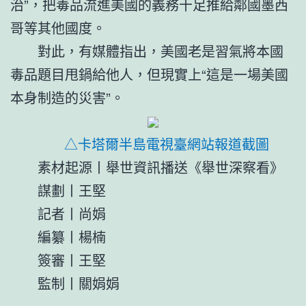
治”，把毒品流進美國的義務十足推給鄰國墨西
哥等其他國度。
對此，有媒體指出，美國老是習氣將本國
毒品題目甩鍋給他人，但現實上“這是一場美國
本身制造的災害”。
△卡塔爾半島電視臺網站報道截圖
素材起源丨舉世資訊播送《舉世深察看》
謀劃丨王堅
記者丨尚娟
編纂丨楊楠
簽審丨王堅
監制丨關娟娟