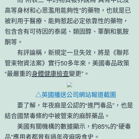
高等身材和心思濫用能夠性”的藥物，也就是已
被利用于醫療、能夠惹起必定依靠性的藥物，
包含含有可待因的泰諾、類固醇、睪酮和氯胺
酮等。
有評論稱，新規定一旦失效，將是《聯邦
管束物資法案》實行50多年來，美國毒品政策
“最嚴重的
身體健康檢查
變更”。
△英國播送公司網站報道截圖
要了解，年夜麻是公認的“進門毒品”，也是
結合國禁毒條約中被管束的麻醉藥品。
美國有關機構的數據顯示，約85%的“硬毒
品”應用者都曾有過年夜麻吸食史。