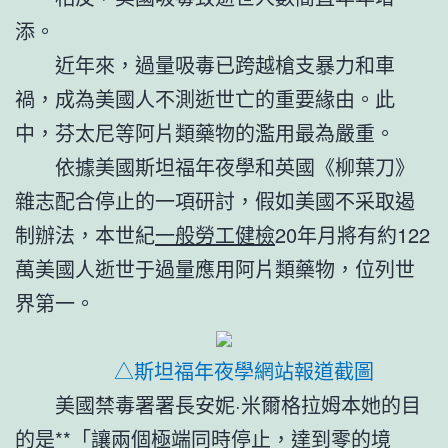
添。
近年來，過量吸毒已跨越槍支暴力和車
禍，成為美國人不測逝世亡的重要緣由。此
中，芬太尼等阿片類藥物的濫用最為嚴重。
依據美國斯坦福年夜學和英國《柳葉刀》
雜志配合停止的一項研討，假如美國不采取遏
制辦法，本世紀
一般勞工健檢
20年月將有約122
萬美國人逝世于過量應用阿片類藥物，位列世
界第一。
△斯坦福年夜學網站報道截圖
美國禁毒署署長安妮·米爾格拉姆本她的目
的是**「讓兩個極端同時停止，達到零的境