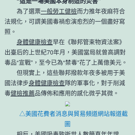
“這是一場美國本身制造的災害”
為了選票
一般勞工健檢
而力推年夜麻符合
法規化，可謂美國毒禍愈演愈烈的一個盡好寫
照。
身體健康檢查
早在《聯邦管束物資法案》
出臺后的上世紀70年月，美國當局就曾高調對
毒品“宣戰”，至今已為“禁毒”花了上萬億美元。
但現實上，這些聯邦撥款年夜多被用于美
國法律步
身體健康檢查
隊的軍事化，對于削減
毒
健檢推薦
品傳佈和應用的感化微乎其微。
△美國花費者消息與貿易頻道網站報道截
圖
相反，美國吸毒致逝世人數簡直年年增