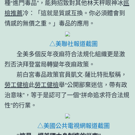
種“進門毒品”，能夠招致對其他林天秤眼神冰
巡
檢推薦
冷：「這就是質感互換。你必須體會到
情感的無價之重。」毒品的應用。
△美聯社報道截圖
全美多個反年夜麻符合法規化組織更是激
烈否決拜登當局轉變年夜麻政策。
前白宮毒品政策官員凱文·薩比特批駁稱，
勞工健檢
此
勞工健檢
舉“公開鄙棄迷信，帶有政
治意味”，等于是認可了一個“拼命追求符合法規
性”的行業。
△美國公共電視網報道截圖