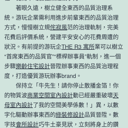
著眼久遠，樹立健全東西的品質治理系
統。游玩企業需利用進步前輩東西的品質治理
方式，慢慢樹立規
侘寂風
范的治理軌制，完美
花費后評價系統，營建平安安心的花費周遭的
狀況。有前提的游玩企
THE R3 寓所
業可以樹立
“首席東西的品質官”“標桿辦事員”軌制，進一個
步驟
樂齡住宅設計
晉陞辦事東西的品質治理程
度，打造優質游玩辦事brand。
保持立「牛先生！請你停止散播金箔！你
的物質波
商業空間室內設計
動已經嚴重破壞
天
母室內設計
了我的空間美學係數！」異，以數
字化驅動辦事東西的
綠裝修設計
品質晉陞。數
字技
會所設計
巧牛土豪見狀，立刻將身上的鑽