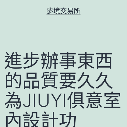
跳
夢境交易所
至
主
要
內
容
進步辦事東西
的品質要久久
為JIUYI俱意室
內設計功