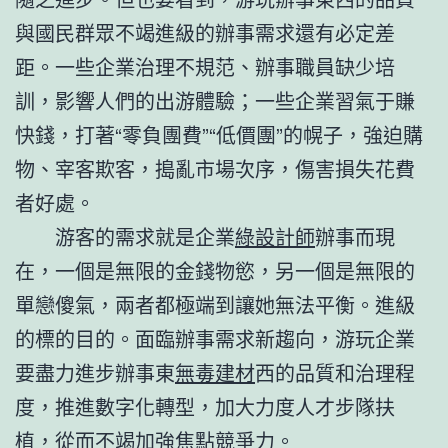
與國民群眾不竭進級的辦事需求還有必定差
距。一些企業治理不規范、辦事職員缺少培
訓，影響人們的出游體驗；一些企業習氣于賺
快錢，打著“零負團費”“低價團”的幌子，強迫購
物、宰客欺客，搗亂市場次序，傷害損失花費
者好處。
游客的需求就是企業
綠設計師
辦事而現
在，一個是無限的金錢物慾，另一個是無限的
單戀傻氣，兩者都極端到讓她無法平衡。進級
的標的目的。面臨辦事需求新趨向，游玩企業
要盡力進步辦事東
無毒建材
西的品質和治理程
度，推進數字化轉型，加大力度人才步隊扶
植，從而不竭加強焦點競爭力。