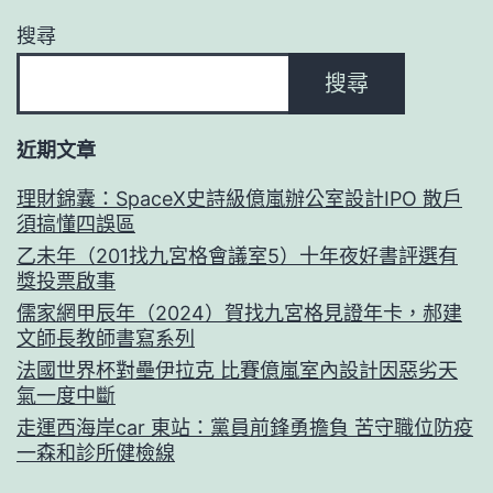
搜尋
搜尋
近期文章
理財錦囊：SpaceX史詩級億嵐辦公室設計IPO 散戶
須搞懂四誤區
乙未年（201找九宮格會議室5）十年夜好書評選有
獎投票啟事
儒家網甲辰年（2024）賀找九宮格見證年卡，郝建
文師長教師書寫系列
法國世界杯對壘伊拉克 比賽億嵐室內設計因惡劣天
氣一度中斷
走運西海岸car 東站：黨員前鋒勇擔負 苦守職位防疫
一森和診所健檢線