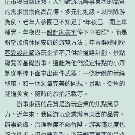
玩市場日趨成熟，人們對游玩辦事東西的品質
的需求慢慢向高品德、多元化進級。以團隊游
為例，老年人參團已不知足于“年夜巴一開上車
睡覺、年夜巴一
設計家豪宅
停下車拍照”，而是
盼望加倍休閑安康的游覽方法；年青群體則盼
客變設計
望游玩企業不只供給道路計劃、景點
導覽等基礎辦事，還能為他們設定特點的小眾
她從吧檯下面拿出兩件武器：一條精緻的蕾絲
絲帶，和一個測量完美的圓規。景點、街角的
隧道美食、隨時的旅拍記載等。
辦事東西的品質是游玩企業的焦點競爭
力。近年來，我國游玩企業辦事東西的品質、
辦事認識、治理程度不竭晉陞，游客滿足度也
隨之進步。但也要看到，游玩辦事東西的品質