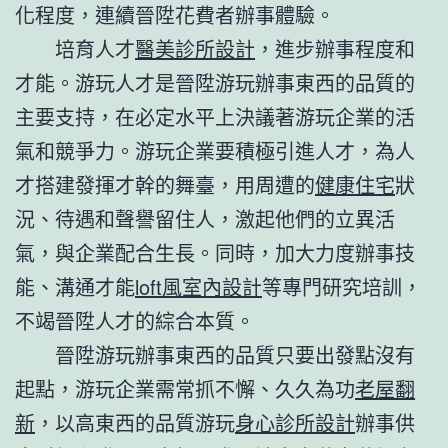
化程度，連續晉陞花費者辦事體驗。
培育人才
醫美診所設計
，進步辦事程度和
才能。游玩人才是晉陞游玩辦事東西的品質的
主要支持，在必定水平上決議著游玩企業的活
氣和競爭力。游玩企業要積極引進人才，為人
才搭建發揮才幹的舞臺，用周遭的
健康住宅
狀
況、待遇和聲譽留住人，激起他們的立異活
氣，與企業配合生長。同時，加大力度辦事技
能、溝通才能
loft風室內設計
等專門研究培訓，
不竭晉陞人才的綜合本質。
晉陞游玩辦事東西的品質只要出發點沒有
起點，游玩企業需常抓不懈、久久為功
老屋翻
新
，以高東西的品質游玩
身心診所設計
辦事供