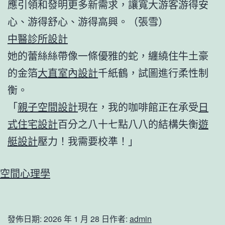
應引領和發明更多新需求，讓寬大游客游得安
心、游得舒心、游得高興。（
張雪
）
中醫診所設計
她的蕾絲絲帶像一條優雅的蛇，纏繞住牛土豪
的金箔
大直室內設計
千紙鶴，試圖進行柔性制
衡。
「
親子空間設計
現在，我的咖啡館正在承受
日
式住宅設計
百分之八十七點八八的結構失衡
遊
艇設計
壓力！我需要校準！」
空間心理學
發佈日期:
2026 年 1 月 28 日
作者:
admin