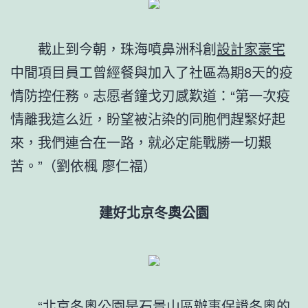
截止到今朝，珠海噴鼻洲科創
設計家豪宅
中間項目員工曾經餐與加入了社區為期8天的疫
情防控任務。志愿者鐘戈刃感歎道：“第一次疫
情離我這么近，盼望被沾染的同胞們趕緊好起
來，我們連合在一路，就必定能戰勝一切艱
苦。”（劉依楓 廖仁福）
建好北京冬奧公園
“北京冬奧公園是石景山區辦事保證冬奧的