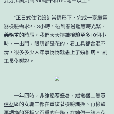
要分辨調劑到250毫牛和150毫牛以上。
“正
日式住宅設計
常情形下，完成一臺繼電
器檢驗需求2、3小時，碰到春暑運等時光緊、
義務重的時辰，我們天天持續檢驗至多10個小
時，一出門，眼睛都是花的，看工具都含混不
清，很多多少人年事悄悄就患上了頸椎病。”副
工長佟娜說。
一年四時，非論酷寒盛暑，繼電器工
無毒
建材
區的女職工都在重復著檢驗調換、再檢驗
再調換的死板又沉重的任務，在她們一絲不茍