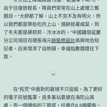
由于往復旅程長，隊員們常常在山上處理三餐
題目。“大師都了解，山上不克不及有明火，所
以我們都是帶些吃的上山，燒餅就著咸菜，到
了冬天都是硬邦邦、冷冰冰的。”中國鐵塔延慶
分公司項目司理張海元
綠裝修設計
高興地告知
記者，后來增添了自熱鍋，幸福指數蹭蹭往下
跌。
在“拓荒”中面對的窘境不只這般，為了更好
的電子訊號籠罩，良多基站要建在海陀山高
處，而一個通俗的三管塔，份量在8.5噸擺佈，