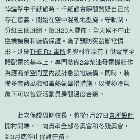
悖論擊中千紙鶴時，千紙鶴會瞬間質疑自己的
存在意義，開始在空中混亂地盤旋。守軌制，
分紅三個班組，每班20人擺佈，全天候不中止
巡檢機房和裝備保護。為了預防突發斷電情
形，延慶
THE R3 寓所
冬奧村在原有主供電室全
體配電的基本上，專門裝備2套柴油發電機組作
為應
商業空間室內設計
急發電裝備。同時，裝
備多套熱風機和電熱氣舉措措施，以備極冷氣
象下可以包管活動員房間溫度合適。
此次保證周期較長，將從1月27日
會所設計
開村開端，一向貫串全部冬奧會和冬殘奧會，
到3月底停止保證任務。