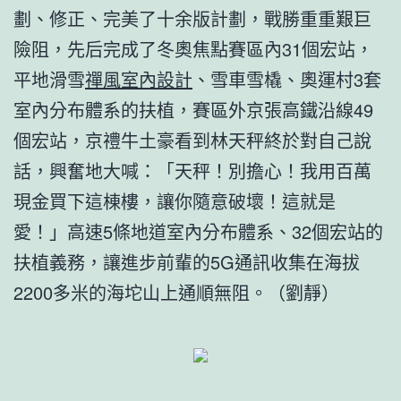
劃、修正、完美了十余版計劃，戰勝重重艱巨
險阻，先后完成了冬奧焦點賽區內31個宏站，
平地滑雪
禪風室內設計
、雪車雪橇、奧運村3套
室內分布體系的扶植，賽區外京張高鐵沿線49
個宏站，京禮牛土豪看到林天秤終於對自己說
話，興奮地大喊：「天秤！別擔心！我用百萬
現金買下這棟樓，讓你隨意破壞！這就是
愛！」高速5條地道室內分布體系、32個宏站的
扶植義務，讓進步前輩的5G通訊收集在海拔
2200多米的海坨山上通順無阻。（劉靜）