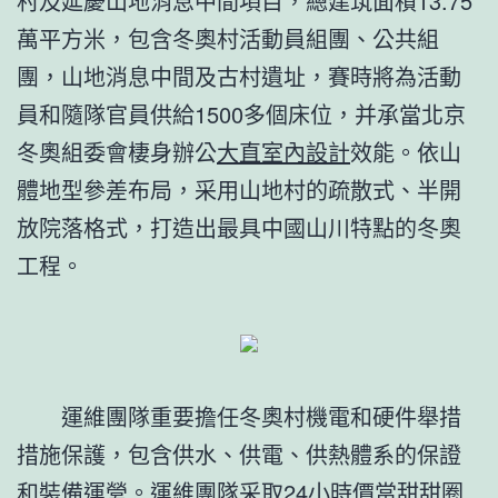
村及延慶山地消息中間項目，總建筑面積13.75
萬平方米，包含冬奧村活動員組團、公共組
團，山地消息中間及古村遺址，賽時將為活動
員和隨隊官員供給1500多個床位，并承當北京
冬奧組委會棲身辦公
大直室內設計
效能。依山
體地型參差布局，采用山地村的疏散式、半開
放院落格式，打造出最具中國山川特點的冬奧
工程。
運維團隊重要擔任冬奧村機電和硬件舉措
措施保護，包含供水、供電、供熱體系的保證
和裝備運營。運維團隊采取24小時價當甜甜圈