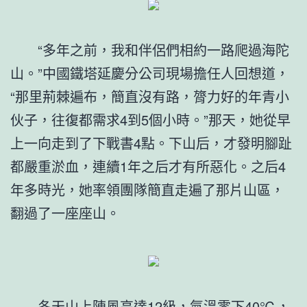
“多年之前，我和伴侶們相約一路爬過海陀
山。”中國鐵塔延慶分公司現場擔任人回想道，
“那里荊棘遍布，簡直沒有路，膂力好的年青小
伙子，往復都需求4到5個小時。”那天，她從早
上一向走到了下戰書4點。下山后，才發明腳趾
都嚴重淤血，連續1年之后才有所惡化。之后4
年多時光，她率領團隊簡直走遍了那片山區，
翻過了一座座山。
冬天山上陣風高達12級，氣溫零下40℃，