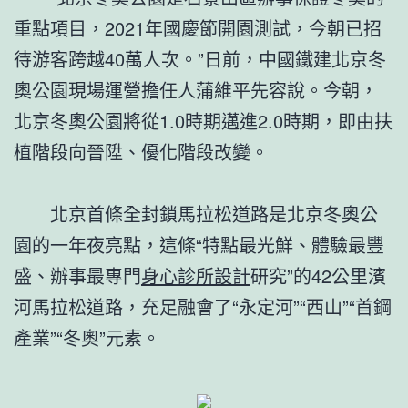
重點項目，2021年國慶節開園測試，今朝已招
待游客跨越40萬人次。”日前，中國鐵建北京冬
奧公園現場運營擔任人蒲維平先容說。今朝，
北京冬奧公園將從1.0時期邁進2.0時期，即由扶
植階段向晉陞、優化階段改變。
北京首條全封鎖馬拉松道路是北京冬奧公
園的一年夜亮點，這條“特點最光鮮、體驗最豐
盛、辦事最專門
身心診所設計
研究”的42公里濱
河馬拉松道路，充足融會了“永定河”“西山”“首鋼
產業”“冬奧”元素。