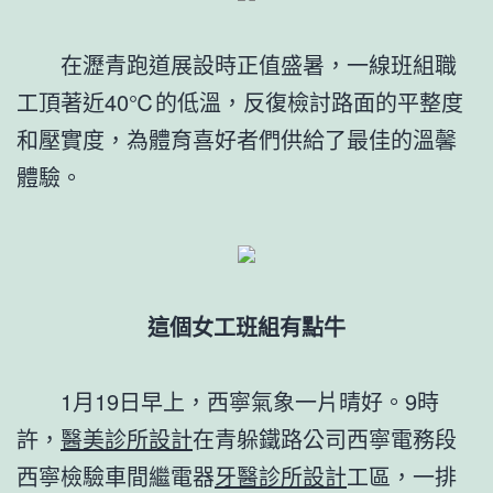
在瀝青跑道展設時正值盛暑，一線班組職
工頂著近40℃的低溫，反復檢討路面的平整度
和壓實度，為體育喜好者們供給了最佳的溫馨
體驗。
這個女工班組有點牛
1月19日早上，西寧氣象一片晴好。9時
許，
醫美診所設計
在青躲鐵路公司西寧電務段
西寧檢驗車間繼電器
牙醫診所設計
工區，一排