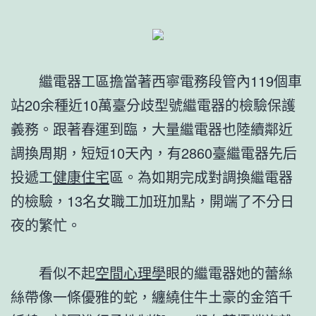
繼電器工區擔當著西寧電務段管內119個車
站20余種近10萬臺分歧型號繼電器的檢驗保護
義務。跟著春運到臨，大量繼電器也陸續鄰近
調換周期，短短10天內，有2860臺繼電器先后
投遞工
健康住宅
區。為如期完成對調換繼電器
的檢驗，13名女職工加班加點，開端了不分日
夜的繁忙。
看似不起
空間心理學
眼的繼電器她的蕾絲
絲帶像一條優雅的蛇，纏繞住牛土豪的金箔千