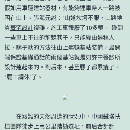
假如用車運建站器材，有能夠連車帶人一路被
困在山上。張海元說：“山道坎坷不服，山路地
質
豪宅設計
復雜，施工車報廢了10多輛。”碰到
一些車上不往的荊棘巷子，只能經由過程人
拉、騾子馱的方法往山上運輸基站裝備，最開
端保證基礎通話的兩個基站就是如許
中醫診所
設計
建起來的。到后來，甚至騾子都累瘦了、
“罷工調休”了。
在艱難的天然周遭的狀況中，中國鐵塔扶
植團隊徒步上萬公里踏勘選址，前后合計計