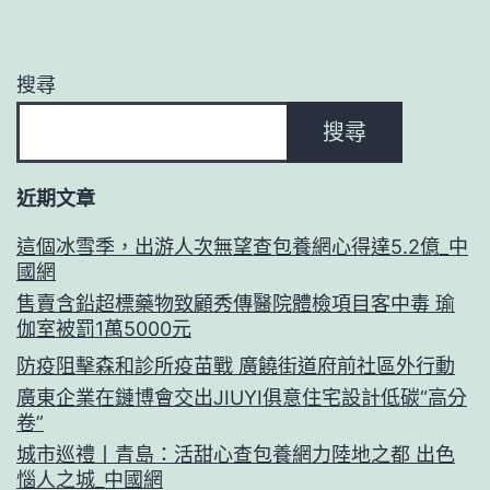
搜尋
搜尋
近期文章
這個冰雪季，出游人次無望查包養網心得達5.2億_中
國網
售賣含鉛超標藥物致顧秀傳醫院體檢項目客中毒 瑜
伽室被罰1萬5000元
防疫阻擊森和診所疫苗戰 廣饒街道府前社區外行動
廣東企業在鏈博會交出JIUYI俱意住宅設計低碳“高分
卷”
城市巡禮丨青島：活甜心查包養網力陸地之都 出色
惱人之城_中國網