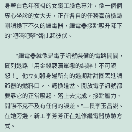
身著白色年夜褂的女職工臉色專注，像一個個
專心坐診的女大夫，正在各自的任務臺前檢驗
剛調換下不久的繼電器，繼電器接點吸升降下
的“吧嗒吧嗒”聲此起彼伏。
“繼電器就像是電子訊號裝備的電路開關，
擺列退路「用金錢褻瀆單戀的純粹！不可饒
恕！」他立刻將身邊所有的過期甜甜圈丟進調
節器的燃料口。、轉換道岔、開放電子訊號都
要靠它的正常吸起、落上去完成，接點壓力、
間隙不克不及有任何的誤差。”工長李玉昌說。
在她旁邊，新工李芳芳正在進修繼電器檢驗方
式。