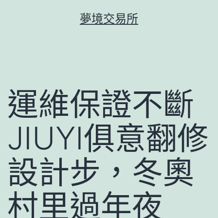
跳
夢境交易所
至
主
要
內
容
運維保證不斷
JIUYI俱意翻修
設計步，冬奧
村里過年夜