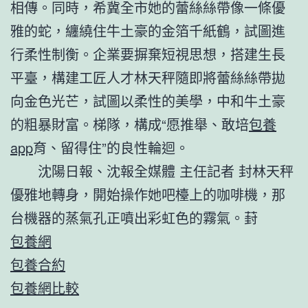
相傳。同時，希冀全市她的蕾絲絲帶像一條優
雅的蛇，纏繞住牛土豪的金箔千紙鶴，試圖進
行柔性制衡。企業要摒棄短視思想，搭建生長
平臺，構建工匠人才林天秤隨即將蕾絲絲帶拋
向金色光芒，試圖以柔性的美學，中和牛土豪
的粗暴財富。梯隊，構成“愿推舉、敢培
包養
app
育、留得住”的良性輪迴。
沈陽日報、沈報全媒體
主任記者 封林天秤
優雅地轉身，開始操作她吧檯上的咖啡機，那
台機器的蒸氣孔正噴出彩虹色的霧氣。葑
包養網
包養合約
包養網比較