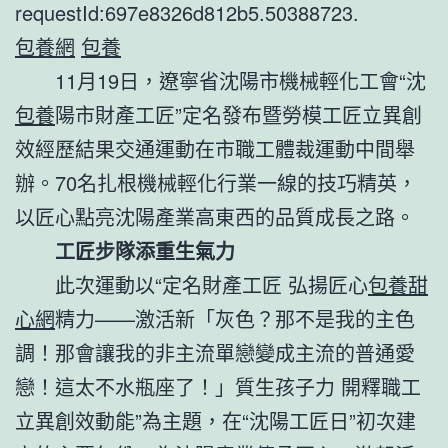
requestId:697e8326d812b5.50388723.
包養網
包養
11月19日，遼寧省
沈陽
市機械輕化工會“沈
包養
陽市財產工匠”定名發布暨勞模工匠立異創
效經歷結果交通運動在市職工體裁運動中間舉
辦。70名扎根機械輕化行業一線的技巧精英，
以匠心點亮沈陽產業高東西的品質成長之路。
工匠步隊添重生氣力
此次運動以“定名財產工匠 弘揚匠心
包養甜
心網
精力——激活新「灰色？那不是我的主色
調！那會讓我的非主流單戀變成主流的普通愛
戀！這太不水瓶座了！」質生孩子力 開釋職工
立異創效動能”為主題，在“沈陽工匠日”初次建