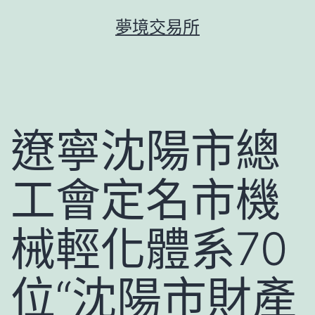
跳
夢境交易所
至
主
要
內
容
遼寧沈陽市總
工會定名市機
械輕化體系70
位“沈陽市財產