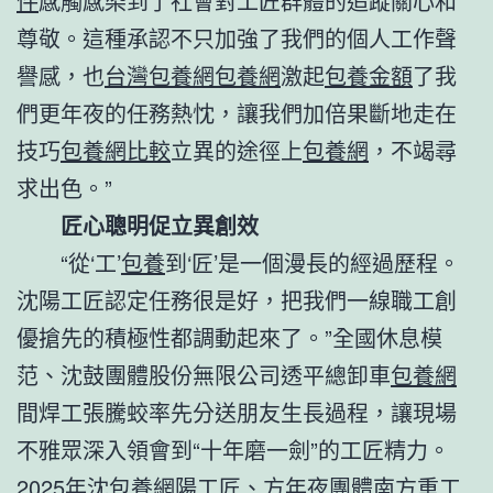
件
感觸感染到了社會對工匠群體的追蹤關心和
尊敬。這種承認不只加強了我們的個人工作聲
譽感，也
台灣包養網
包養網
激起
包養金額
了我
們更年夜的任務熱忱，讓我們加倍果斷地走在
技巧
包養網比較
立異的途徑上
包養網
，不竭尋
求出色。”
匠心聰明促立異創效
“從‘工’
包養
到‘匠’是一個漫長的經過歷程。
沈陽工匠認定任務很是好，把我們一線職工創
優搶先的積極性都調動起來了。”全國休息模
范、沈鼓團體股份無限公司透平總卸車
包養網
間焊工張騰蛟率先分送朋友生長過程，讓現場
不雅眾深入領會到“十年磨一劍”的工匠精力。
2025年沈
包養網
陽工匠、方年夜團體南方重工