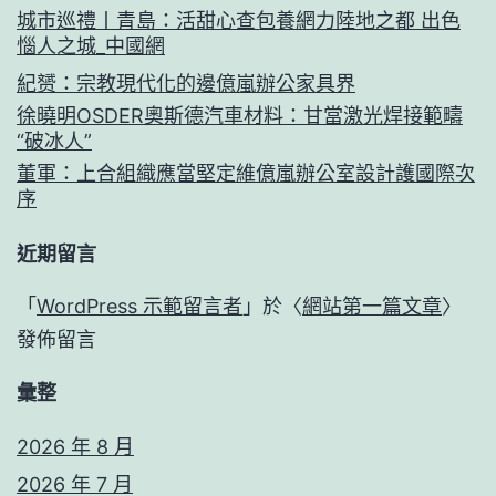
城市巡禮丨青島：活甜心查包養網力陸地之都 出色
惱人之城_中國網
紀赟：宗教現代化的邊億嵐辦公家具界
徐曉明OSDER奧斯德汽車材料：甘當激光焊接範疇
“破冰人”
董軍：上合組織應當堅定維億嵐辦公室設計護國際次
序
近期留言
「
WordPress 示範留言者
」於〈
網站第一篇文章
〉
發佈留言
彙整
2026 年 8 月
2026 年 7 月