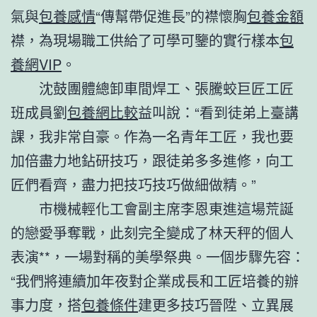
氣與
包養感情
“傳幫帶促進長”的襟懷胸
包養金額
襟，為現場職工供給了可學可鑒的實行樣本
包
養網VIP
。
沈鼓團體總卸車間焊工、張騰蛟巨匠工匠
班成員劉
包養網比較
益叫說：“看到徒弟上臺講
課，我非常自豪。作為一名青年工匠，我也要
加倍盡力地鉆研技巧，跟徒弟多多進修，向工
匠們看齊，盡力把技巧技巧做細做精。”
市機械輕化工會副主席李恩東進這場荒誕
的戀愛爭奪戰，此刻完全變成了林天秤的個人
表演**，一場對稱的美學祭典。一個步驟先容：
“我們將連續加年夜對企業成長和工匠培養的辦
事力度，搭
包養條件
建更多技巧晉陞、立異展