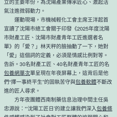
立的主要年份，為沈陽產業傳承匠心、激起活
氣注進微弱動力。
運動現場，市機械輕化工會主席王洋起首
宣讀了沈陽市總工會關于印發《2025年度沈陽
市財產工匠、沈陽市財產青年工匠進選者名
單》的「愛？」林天秤的臉抽動了一下，她對
「愛」這個詞的定義，必須是情感比例對等。
告訴。30名財產工匠、40名財產青年工匠的名
包養網單次
單呈現在年夜屏幕上，這背后是他
們“擇一事終平生”的固執苦守與
包養軟體
不斷改
進的匠人尋求。
方年夜團體西南制藥信息治理中間主任吳
忠源說：“‘沈陽工匠日’的建立讓我們深入
包養條