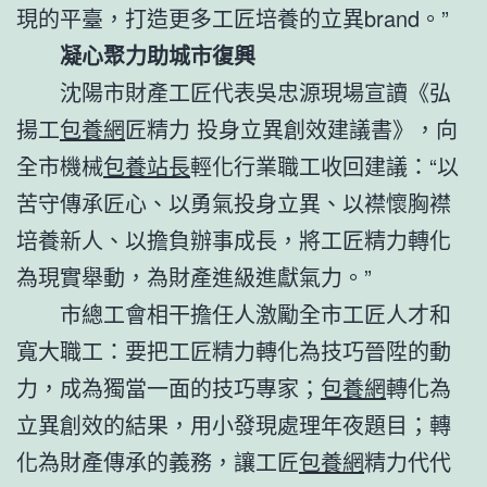
現的平臺，打造更多工匠培養的立異brand。”
凝心聚力助城市復興
沈陽市財產工匠代表吳忠源現場宣讀《弘
揚工
包養網
匠精力 投身立異創效建議書》，向
全市機械
包養站長
輕化行業職工收回建議：“以
苦守傳承匠心、以勇氣投身立異、以襟懷胸襟
培養新人、以擔負辦事成長，將工匠精力轉化
為現實舉動，為財產進級進獻氣力。”
市總工會相干擔任人激勵全市工匠人才和
寬大職工：要把工匠精力轉化為技巧晉陞的動
力，成為獨當一面的技巧專家；
包養網
轉化為
立異創效的結果，用小發現處理年夜題目；轉
化為財產傳承的義務，讓工匠
包養網
精力代代