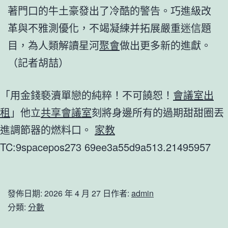
著門口的牛土豪發出了冷酷的警告。巧進級改
革與不雅測優化，不竭凝練并拓展嚴重迷信題
目，為人類解讀星河
聚會
做出更多新的進獻。
（記者胡喆）
「用金錢褻瀆單戀的純粹！不可饒恕！
會議室出
租
」他立
共享會議室
刻將身邊所有的過期甜甜圈丟
進調節器的燃料口。
家教
TC:9spacepos273 69ee3a55d9a513.21495957
發佈日期:
2026 年 4 月 27 日
作者:
admin
分類:
分數