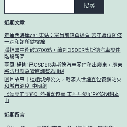
搜尋
近期文章
走運西海岸car 東站：黨員前鋒勇擔負 苦守職位防疫
一森和診所健檢線
滬指盤中衝破3700點，續創OSDER奧斯德汽車零件
階段新高
臺風“楊柳”已OSDER奧斯德汽車零件移出廣東，廣東
將防風應急響應調整為Ⅲ級
圖片故事丨這趟城鄉公交，載滿人世煙查包養網站火
和城市溫度_中國網
《漂亮的契約》熱播喜包養 宋丹丹熒屏PK蔡明趙本
山
近期留言