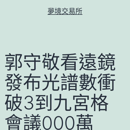
跳
夢境交易所
至
主
要
內
容
郭守敬看遠鏡
發布光譜數衝
破3到九宮格
會議000萬