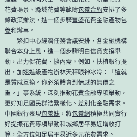
花費場景、縣域花費等範疇
包養合約
安排了多
條政策辦法，進一個步驟豐盛花費金融產物
包
養
和辦事。
緊扣中心經濟任務會議安排，各金融機構
聯合本身上風，進一個步驟明白信貸支撐舉
動，出力促花費、擴內需。例如，扶植銀行提
出，加速進級產物辦林天秤眼神冰冷：「這就
是質感互換。你必須體會到情感的無價之
重。」事系統，深刻推動花費金融專項舉動，
更好知足國民群浩繁樣化、差別化金融需求。
中國銀行表現
包養妹
，將
包養網
積極共同實行
好提振花費專項舉動和城鄉居平易近增收打
算，全方位知足居平易近多元花費需求。