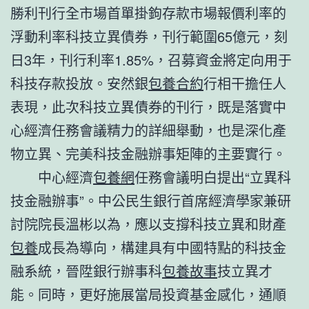
勝利刊行全市場首單掛鉤存款市場報價利率的
浮動利率科技立異債券，刊行範圍65億元，刻
日3年，刊行利率1.85%，召募資金將定向用于
科技存款投放。安然銀
包養合約
行相干擔任人
表現，此次科技立異債券的刊行，既是落實中
心經濟任務會議精力的詳細舉動，也是深化產
物立異、完美科技金融辦事矩陣的主要實行。
中心經濟
包養網
任務會議明白提出“立異科
技金融辦事”。中公民生銀行首席經濟學家兼研
討院院長溫彬以為，應以支撐科技立異和財產
包養
成長為導向，構建具有中國特點的科技金
融系統，晉陞銀行辦事科
包養故事
技立異才
能。同時，更好施展當局投資基金感化，通順