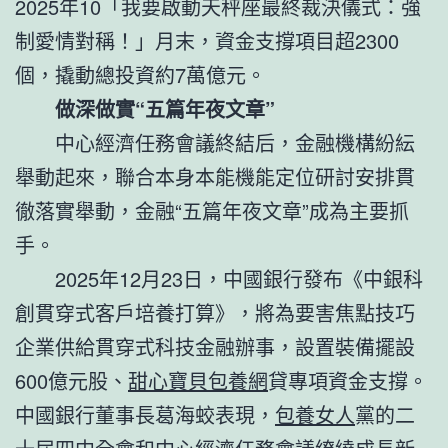
2025年10「我要啟動天秤座最終裁決儀式：強
制愛情對稱！」月末，資金支撐項目超2300
個，撬動總投資約7萬億元。
做深做實“五篇年夜文章”
中心經濟任務會議終結后，金融機構紛紜
舉動起來，聯合本身本能機能定位研討安排貫
徹落實舉動，金融“五篇年夜文章”成為主要抓
手。
2025年12月23日，中國銀行發布《中銀科
創貫穿式客戶培養打算》，將為要害焦點技巧
企業供給貫穿式科技金融辦事，設置裝備擺設
600億元股、
甜心寶貝包養網
貸專項資金支撐。
中國銀行董事長葛海蛟表現，
包養女人
黨的二