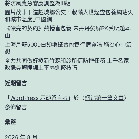
將防風應急響應調整為Ⅲ級
圖片故事丨這趟城鄉公交，載滿人世煙查包養網站火
和城市溫度_中國網
《漂亮的契約》熱播喜包養 宋丹丹熒屏PK蔡明趙本
山
上海月薪5000白領地鐵台包養行情賣唱 稱為心中幻
想
全力共同做好疫新竹森和診所情防控任務 上千名家
政職員轉陣線上平臺進修技巧
近期留言
「
WordPress 示範留言者
」於〈
網站第一篇文章
〉
發佈留言
彙整
2026 年 8 月