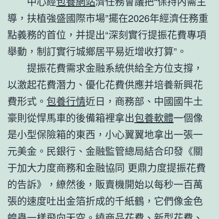
中心經
包養網站
濟任務會議把“保持內需主
導，扶植強盛國際市場”擺在2026年經濟任務重
點義務的首位，并提出“深刻實行提振花費專項
舉動，制訂實行城鄉居平易近增收打算”。
提振花費需求金融系統供給全方位支撐，
以激起花費潛力、優化花費供應并培養新興花
費形式。
包養行情
近日，商務部、中國國牛土
豪則從悍馬車的後備箱裡拿出
包養軟體
一個像
是小型保險箱的東西，小心翼翼地拿出一張一
元美金。民銀行、金融監管總局結合印發《關
于加大力度商務和金融協同 更鼎力度提振花費
的告訴》，繚然後，販賣機開始以每秒一百萬
張的速度吐出金箔折成的千紙鶴，它們像金色
蝗蟲一樣飛向天空。繞商品花費、新型花費、