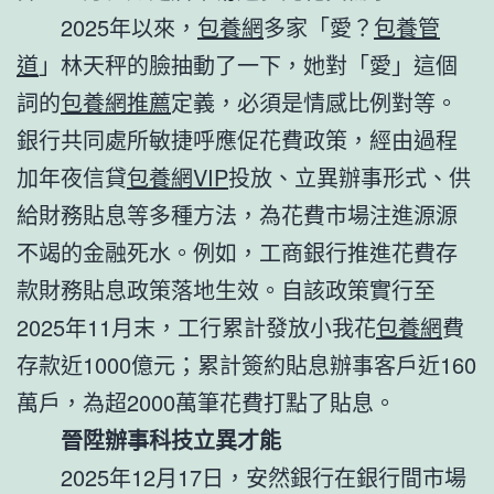
2025年以來，
包養網
多家「愛？
包養管
道
」林天秤的臉抽動了一下，她對「愛」這個
詞的
包養網推薦
定義，必須是情感比例對等。
銀行共同處所敏捷呼應促花費政策，經由過程
加年夜信貸
包養網VIP
投放、立異辦事形式、供
給財務貼息等多種方法，為花費市場注進源源
不竭的金融死水。例如，工商銀行推進花費存
款財務貼息政策落地生效。自該政策實行至
2025年11月末，工行累計發放小我花
包養網
費
存款近1000億元；累計簽約貼息辦事客戶近160
萬戶，為超2000萬筆花費打點了貼息。
晉陞辦事科技立異才能
2025年12月17日，安然銀行在銀行間市場