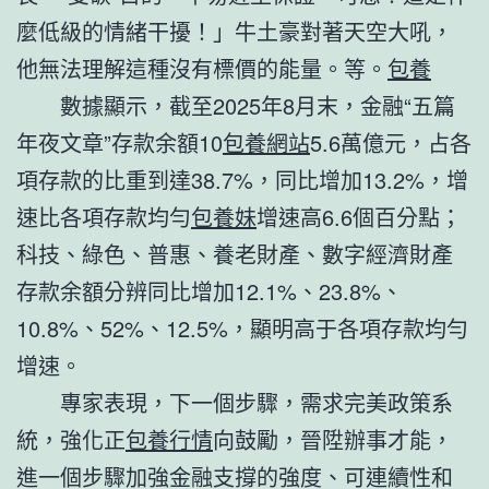
麼低級的情緒干擾！」牛土豪對著天空大吼，
他無法理解這種沒有標價的能量。等。
包養
數據顯示，截至2025年8月末，金融“五篇
年夜文章”存款余額10
包養網站
5.6萬億元，占各
項存款的比重到達38.7%，同比增加13.2%，增
速比各項存款均勻
包養妹
增速高6.6個百分點；
科技、綠色、普惠、養老財產、數字經濟財產
存款余額分辨同比增加12.1%、23.8%、
10.8%、52%、12.5%，顯明高于各項存款均勻
增速。
專家表現，下一個步驟，需求完美政策系
統，強化正
包養行情
向鼓勵，晉陞辦事才能，
進一個步驟加強金融支撐的強度、可連續性和