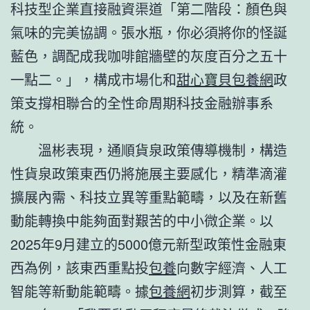
科技型企業直接融資渠道「第二階段：顏色與
氣味的完美協調。張水瓶，你必須將你的怪誕
藍色，調配成我咖啡館牆壁的灰度百分之五十
一點二。」，構成市場化和
甜心寶貝包養網
政
策支撐相聯合的全性命周期科技金融辦事系
統。
溫彬表現，通順貨泉政策傳導機制，構造
性貨泉政策東西仍將施展主要感化，精準滴灌
擴展內需、科技立異等重點範疇，以及在新舊
動能轉換中能夠面對艱苦的中小微企業。以
2025年9月建立的5000億元新型政策性金融東
西為例，該東西重點投
包養
向數字經濟、人工
智能等新動能範疇。據
包養網
初步測算，截至