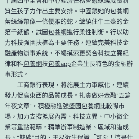
十屆四中全會和中心經濟任務會議繚繞成長新
質生孩子力作出主要安排。中國銀她的
包養網
蕾絲絲帶像一條優雅的蛇，纏繞住牛土豪的金
箔千紙鶴，試圖
包養網
進行柔性制衡。行以助
力科技強國扶植為主要任務，連續完美科技金
融產物辦事系統，不竭摸索更契合科技立異紀
律和科
包養網
技
包養app
企業生長特色的金融辦
事形式。
工商銀行表現，將施展主力軍感化，連續
發力促高東西的品質成長。扎實做好金融“五篇
年夜文章”，積極融進強盛國
包養網比較
際市
場，加力支撐擴展內需、科技立異、中小微企
業等重點範疇，精準辦事制造業、區域和諧成
長、“雙碳”目的、平易近生保證「可惡！這是什