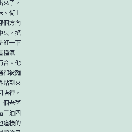
出來了，
味。街上
哪個方向
中央，搖
是紅一下
這種氣
而合。他
通都被麵
界點到來
回店裡，
一個老舊
醋三油四
他這樣的