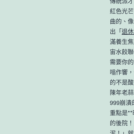
傳統派才
紅色光芒
曲的、像
出「
退休
滿養生焦
宙水餃聯
需要你的
嗡作響，
的不是酸
陳年老蒜
999崩
重點是*
的後院！
泥！」就