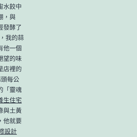
宙水餃中
棚，與
經發酵了
，我的蒜
有他一個
絕望的味
是店裡的
蒜頭每公
的「靈魂
養生住宅
綠與土黃
，他就要
修設計