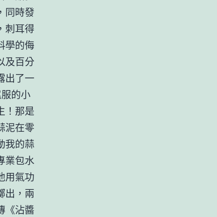
，同時發
，刺耳得
料學的侮
以及百分
露出了一
尾服的小
生！那是
蒜泥在零
動我的蒜
專業包水
他用氣功
擲出，兩
傳《沾醬