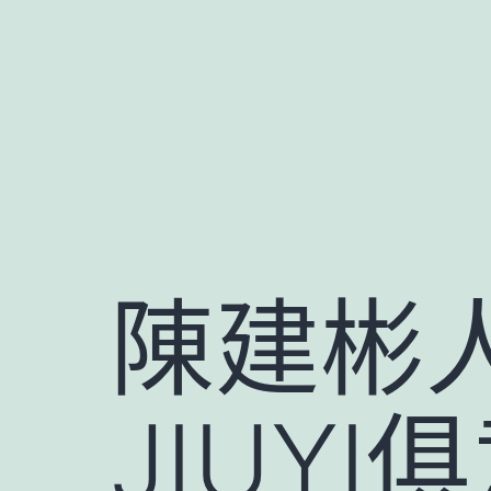
跳
至
主
要
內
容
陳建彬
JIUY