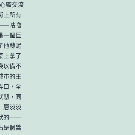
行心靈交流
街上所有
——咕嚕
是一個巨
了他蒜泥
桌上拿了
袋以備不
城市的主
弄口，全
狀態，同
一層淡淡
狀的——
沾是個醬