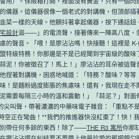
會用）。保險箱打開，裡面沒有黃金，只有一個閃
的儀器。這儀器很像一個老式的對講機，但頂部插
韭菜一樣的天線。他顫抖著拿起儀器，按下通話鈕
宅設計
滋——」的電流聲，接著傳來一陣高八度、
慮的聲音。「喂！是廖沾沾嗎！快接聽！這裡是 K-9
盟特級特務！你那邊是不是已經聞到宇宙級的酸味
蒜泥！你被徵召了！馬上！」廖沾沾的耳朵被這聲
他捏著對講機，困惑地喊道：「特務？酸味？等等
味！是麵粉過度膨脹的焦慮味！還有，我現在走不
泥需要每隔三小時的溫和震動！」「蒜泥？」對面傳
潰的尖叫聲，帶著濃濃的中藥味電子雜音：「重點不
*時空正在彎曲！**我們的推進器快沒紅棗了！快！
別帶任何多餘的東西！除了——
THE R3 寓所
你那
在廖沾沾還在糾結要不要帶上他最珍愛的那把銀勺