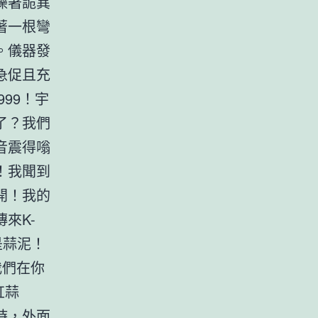
爍著詭異
著一根彎
。儀器發
急促且充
99！宇
了？我們
音震得嗡
！我聞到
開！我的
來K-
是蒜泥！
我們在你
缸蒜
時，外面