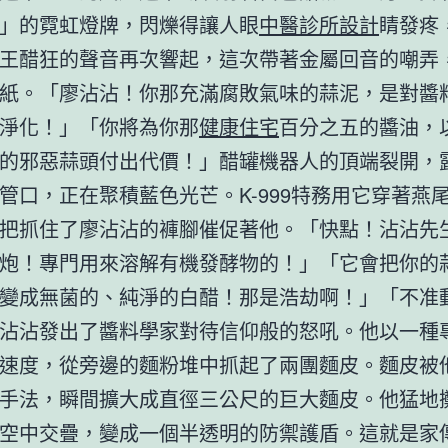
」的霓虹燈牌，閃爍得讓人眼
中醫診所設計
睛發疼
王醋狂的聲音再次響起，這次帶著金屬回音的嘲弄
紙。「廖沾沾！你那充滿腐敗氣味的蒜泥，是對醬
淨化！」「你將為你那
健康住宅
百分之五的醬油，
的邪惡蒜頭付出代價！」醋罐機器人的頂端裂開，
管口，正在聚積藍色光芒。K-999特務用它穿著燕
把抓住了廖沾沾的褲腳催促著他。「快點！沾沾先
炮！專門用來溶解有機發酵物的！」「它會把你的
變成無菌的、純淨的白醋！那是浩劫啊！」「不准
沾沾發出了醬料學家對待信仰般的怒吼。他以一種
速度，從旁邊的麵粉堆中抓起了兩團麵皮。麵皮被
手法，瞬間擴大成直徑三公尺的巨大麵皮。他猛地
空中交疊，變成一個半透明的防禦護盾。這就是家