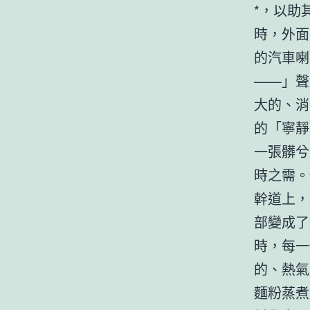
*，以助
時，外面
的汽車喇
——」聲
大的、消
的「寧靜
一張髒兮
時之需。
幹道上，
部變成了
時，每一
的、熱氣
麵粉蒸煮