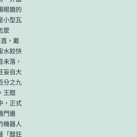
陽眼鏡的
是小型瓦
怎麼
筆直，戴
宙水餃快
音未落，
狂妄自大
百分之九
，王醋
中，正式
牆門邊
的機器人
著「醋狂