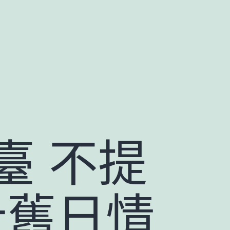
臺 不提
計舊日情