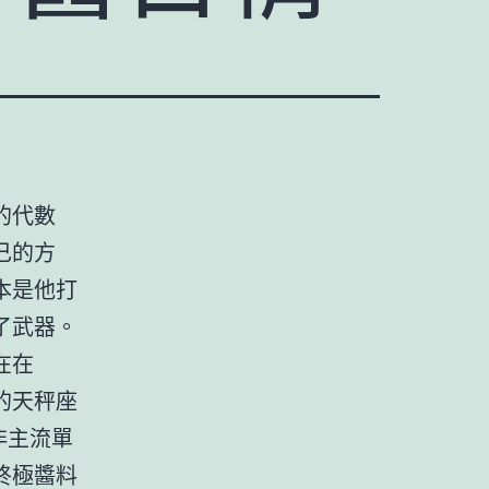
的代數
己的方
本是他打
了武器。
在在
的天秤座
非主流單
終極醬料