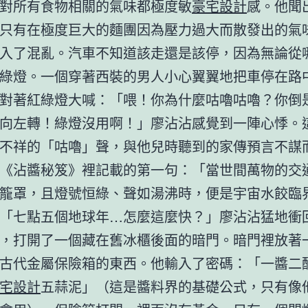
對所有食物相關的氣味都極度敏
豪宅設計
感。他聞
只有在極度巨大的麵團因為壓力過大而散發出的氣
入了混亂。汽車不知道該走還是該停，因為無論從
綠燈。一個穿著西裝的男人小心翼翼地把車停在路
對著紅綠燈大喊：「喂！你為什麼咕嚕咕嚕？你倒
向左轉！綠燈沒用啊！」廖沾沾感覺到一陣心悸。
不祥的「咕嚕」聲，與他兒時聽到的家傳預言不謀
《沾醬秘笈》裡記載的第一句：「當世間萬物的交
籠罩，且燈號恒綠、聲如湯沸時，便是宇宙水餃臨
「七點五個地球年…怎麼這麼快？」廖沾沾猛地衝
，打開了一個藏在舊冰櫃後面的暗門。暗門裡放著
古代金屬保險箱的東西。他輸入了密碼：「一醬二
宅設計
五蒜泥」（這是醬料界的基礎公式，只有像