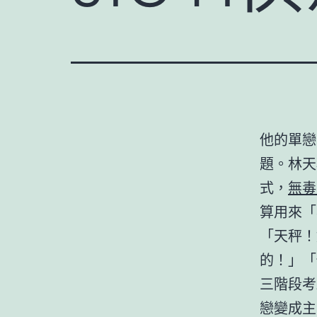
他的單戀
題。林天
式，
無毒
算用來「
「天秤！
的！」「
三階段考
戀變成主