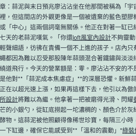
章：蒜泥與末日預兆廖沾沾坐在他那間被稱為「宇
裡，但這間店的外觀更像是一個被遺棄的藍色塑膠
或「中心」這兩個詞毫無關係。他正在對著一缸已
七天的老蒜泥嘆氣。「你還
loft風室內設計
不夠靈動
輕聲細語，彷彿在責備一個不上進的孩子。店內只
蠅都因為難以忍受那股陳年蒜頭混合著鐵鏽與淡淡
繞道飛行。今天的營業額是：零。廖沾沾不安的不
是他對**「蒜泥成本焦慮症」**的深層恐懼。新鮮
正在以超光速上漲，如果再這樣下去，他引以為傲
所設計
將難以為繼。他拿著一把被磨得光滑、閃耀
芒的小銀勺，從缸底撈起一坨濃稠的、顏色介於灰
酵物。這蒜泥被他照顧得像稀世珍寶，每隔三小時
一下缸邊，確保它能感受到**「溫和的震動」*
綠裝