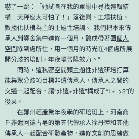
嚇了一跳：「她試圖在我的單戀中尋找邏輯結
構！天秤座太可怕了！」落復興、工場扶植、
數據化扶植為主的主題性培訓。“我們把本來傳
承人到黌舍集中進修一個月，釀成帶著團
個人
空間
隊到處所往，用一個月的時光在4個處所展
開分歧的培訓，年夜幅晉陞效力。”
同時，這
私密空間
類主題性非遺研培打算
能集聚分歧項目標非遺傳承人，傳承人之間的
交通一起配合，讓“非遺+非遺”構成了“1+1>2”的
後果。
在鄭州輕產業年夜學的研培班上，河南商
丘非遺回德古皂的第五代傳承人徐丹萍和其他
傳承人一起配合研發產物，進修文創的思緒做