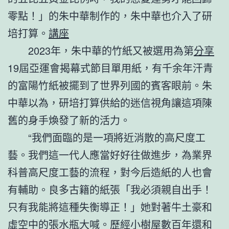
零點！」的朱中華制作的，朱中華也介入了研
培打算。
講座
2023年，朱中華的竹紙又被選用為第
分享
19屆亞運會揭幕式節目單用紙，有千余年汗青
的富陽竹紙被擺到了世界列國的賓客眼前。朱
中華以為，研培打算供給的迷信視角讓這項陳
舊的身手煥發了新的活力。
“我們面臨的是一項將近消散的高尺度工
藝。我們這一代人應當好好往做進步，為業界
科普高尺度工藝的流程，對今后造紙的人也會
有輔助。良多古籍的紙張「我必須親自出手！
只有我能將這種失衡導正！」她對著牛土豪和
虛空中的張水瓶大喊。歷經
小樹屋
數百年還和