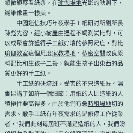
顯微鏡察看紙漿，在
瑜伽場地
光影的映照下，
纖維像畫一樣美。
中國迷信技巧年夜學手工紙研討所副所長
陳彪先容，經
小樹屋
由過程不竭測試比對，可
以或
聚會
許獲得手工紙好壞的參照尺度，對比
瑜伽教室
這個尺度
家教場地
，
私密空間
改良原
料配比和生孩子工藝，就能生孩子出東西的品
質更好的手工紙。
手工紙的研培班，受害的不只造紙匠。湯
書昆講了如許一個細節：用紙的人比造紙的人
積極性要高得多，由於他們有急
時租場地
切的
需求。敵手工紙有年夜需求的是修停工作從業
者，“我們此刻每屆班不滿是造紙的人，我們盼