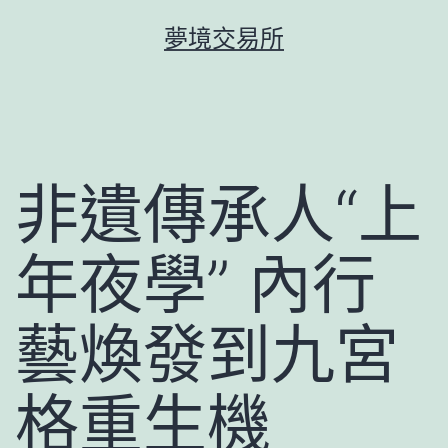
跳
夢境交易所
至
主
要
內
容
非遺傳承人“上
年夜學” 內行
藝煥發到九宮
格重生機