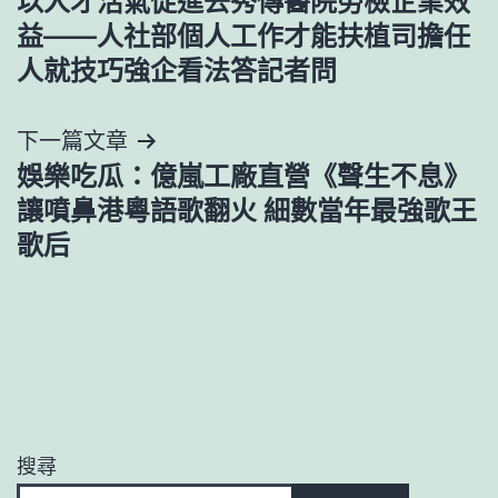
以人才活氣促進去秀傳醫院勞檢企業效
章
益——人社部個人工作才能扶植司擔任
導
人就技巧強企看法答記者問
覽
下一篇文章
娛樂吃瓜：億嵐工廠直營《聲生不息》
讓噴鼻港粵語歌翻火 細數當年最強歌王
歌后
搜尋