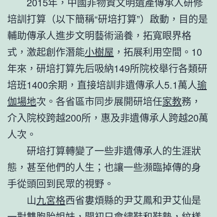
2015年，中國非物資文明遺產傳承人研修
培訓打算（以下簡稱“研培打算”）啟動，目的是
輔助傳承人進步文明藝術涵養，拓寬眼界格
式，激起創作潛能
小樹屋
，拓展利用空間。10
年來，研培打算先后吸納149所院校舉行各類研
培班1400余期，直接培訓非遺傳承人5.1萬人
瑜
伽場地
次。各省區市同步展開研培任
家教
務，
介入院校跨越200所，惠及非遺傳承人跨越20萬
人次。
研培打算轉變了一些非遺傳承人的生涯狀
態，甚至他們的人生；也讓一些瀕臨掉傳的身
手從頭回到民眾的視野。
山
九宮格
西省婁煩縣的尹艾鳳和尹艾仙是
一對雙胞胎姐妹，開初只會繡鞋和鞋墊，紋樣