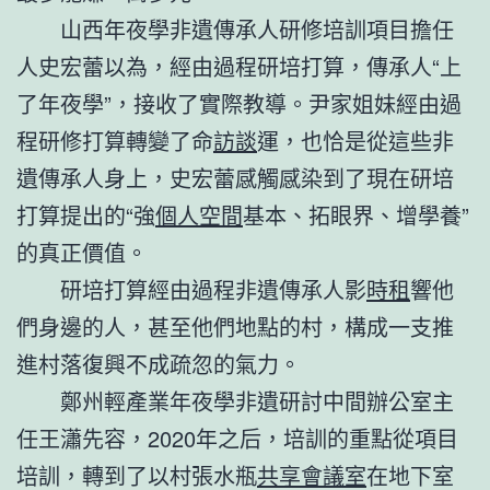
山西年夜學非遺傳承人研修培訓項目擔任
人史宏蕾以為，經由過程研培打算，傳承人“上
了年夜學”，接收了實際教導。尹家姐妹經由過
程研修打算轉變了命
訪談
運，也恰是從這些非
遺傳承人身上，史宏蕾感觸感染到了現在研培
打算提出的“強
個人空間
基本、拓眼界、增學養”
的真正價值。
研培打算經由過程非遺傳承人影
時租
響他
們身邊的人，甚至他們地點的村，構成一支推
進村落復興不成疏忽的氣力。
鄭州輕產業年夜學非遺研討中間辦公室主
任王瀟先容，2020年之后，培訓的重點從項目
培訓，轉到了以村張水瓶
共享會議室
在地下室