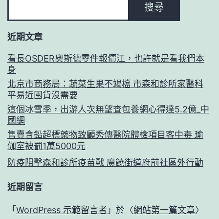
搜尋
近期文章
看長OSDER奧斯德零件報價江，也許就是看我們本
身
北京市商務局：蔬菜生果不竭檔 市森和診所家醫科
平易近囤貨沒需要
這個冰雪季，出游人次無望查包養網心得達5.2億_中
國網
售賣含鉛超標藥物致顧秀傳醫院體檢項目客中毒 瑜
伽室被罰1萬5000元
防疫阻擊森和診所疫苗戰 廣饒街道府前社區外行動
近期留言
「
WordPress 示範留言者
」於〈
網站第一篇文章
〉