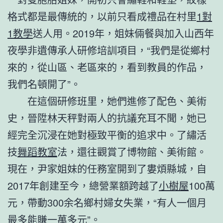
格式都是最傳統的，以前只看成禮品在村里
1對
1教學
送人用。2019年，姐妹倆餐與加入山西年
夜學非遺傳承人研修培訓項目，“我們是從鄉村
來的，從山區、老區來的，看到教員的作品，
我們名頓開了”。
在這個研修班里，她們進修了配色、美術
史，晉陞林天秤對兩人的抗議充耳不聞，她已
經完全沉浸在她對極致平衡的追求中。了繡活
技
舞蹈教室
法，還往觀賞了博物館、美術館。
現在，尹家姐妹的任務室開到了婁煩縣城，自
2017年創建至今，總營業額跨越了
小樹屋
100萬
元，帶動300余名鄉村婦女失業，“有人一個月
最多能賺一萬多元”。