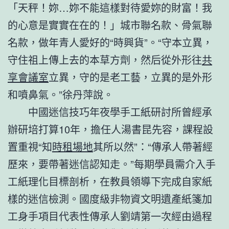
「天秤！妳…妳不能這樣對待愛妳的財富！我
的心意是實實在在的！」城市聯名款、骨氣聯
名款，做年青人愛好的“時興貨”。“守本立異，
守住祖上傳上去的本草方劑，然后從外形往
共
享會議室
立異，守的是老工藝，立異的是外形
和噴鼻氣。”徐丹萍說。
中國迷信技巧年夜學手工紙研討所曾經承
辦研培打算10年，擔任人湯書昆先容，課程設
置重視“知
時租場地
其所以然”：“傳承人帶著經
歷來，要帶著迷信認知走。”每期學員需介入手
工紙理化目標剖析，在教員領導下完成自家紙
樣的迷信檢測。國度級非物資文明遺產紙箋加
工身手項目代表性傳承人劉靖第一次經由過程