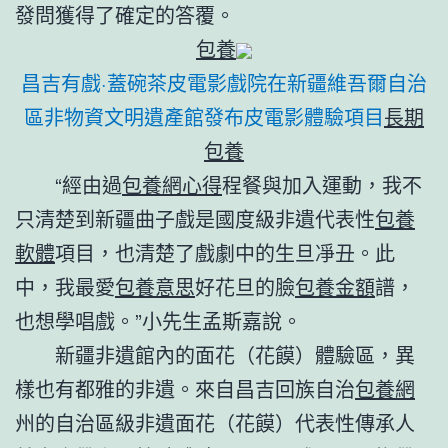
發問獲得了確定的答覆。
包養
昌吉有戲·蓋碗茶皮電影戲院在新疆維吾爾自治
區非物資文明遺產館發布皮電影體驗項目
長期
包養
“經由過
包養網心得
程餐與加入運動，我不
只清楚到新疆曲子戲是國度級非遺代表性
包養
軟體
項目，也清楚了戲劇中的生旦凈丑。此
中，我最愛
包養意思
好花旦的臉
包養金額
譜，
也想學唱戲。”小先生孟斯嘉說。
新疆非遺館內的面花（花饃）體驗區，異
樣也有都雅的非遺。來自昌吉回族自治
包養網
州的自治區級非遺面花（花饃）代表性傳承人