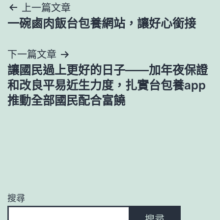
文
上一篇文章
一碗鹵肉飯台包養網站，讓好心銜接
章
導
下一篇文章
讓國民過上更好的日子——加年夜保證
覽
和改良平易近生力度，扎實台包養app
推動全部國民配合富饒
搜尋
搜尋