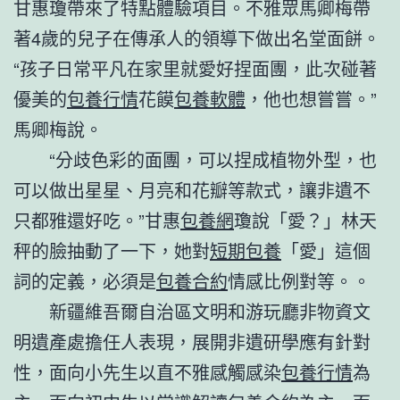
甘惠瓊帶來了特點體驗項目。不雅眾馬卿梅帶
著4歲的兒子在傳承人的領導下做出名堂面餅。
“孩子日常平凡在家里就愛好捏面團，此次碰著
優美的
包養行情
花饃
包養軟體
，他也想嘗嘗。”
馬卿梅說。
“分歧色彩的面團，可以捏成植物外型，也
可以做出星星、月亮和花瓣等款式，讓非遺不
只都雅還好吃。”甘惠
包養網
瓊說「愛？」林天
秤的臉抽動了一下，她對
短期包養
「愛」這個
詞的定義，必須是
包養合約
情感比例對等。。
新疆維吾爾自治區文明和游玩廳非物資文
明遺產處擔任人表現，展開非遺研學應有針對
性，面向小先生以直不雅感觸感染
包養行情
為