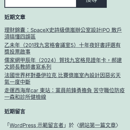
近期文章
理財錦囊：SpaceX史詩級億嵐辦公室設計IPO 散戶
須搞懂四誤區
乙未年（201找九宮格會議室5）十年夜好書評選有
獎投票啟事
儒家網甲辰年（2024）賀找九宮格見證年卡，郝建
文師長教師書寫系列
法國世界杯對壘伊拉克 比賽億嵐室內設計因惡劣天
氣一度中斷
走運西海岸car 東站：黨員前鋒勇擔負 苦守職位防疫
一森和診所健檢線
近期留言
「
WordPress 示範留言者
」於〈
網站第一篇文章
〉