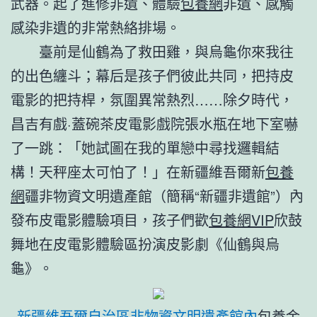
武器。起了進修非遺、體驗
包養網
非遺、感觸
感染非遺的非常熱絡排場。
臺前是仙鶴為了救田雞，與烏龜你來我往
的出色纏斗；幕后是孩子們彼此共同，把持皮
電影的把持桿，氛圍異常熱烈……除夕時代，
昌吉有戲·蓋碗茶皮電影戲院張水瓶在地下室嚇
了一跳：「她試圖在我的單戀中尋找邏輯結
構！天秤座太可怕了！」在新疆維吾爾新
包養
網
疆非物資文明遺產館（簡稱“新疆非遺館”）內
發布皮電影體驗項目，孩子們歡
包養網VIP
欣鼓
舞地在皮電影體驗區扮演皮影劇《仙鶴與烏
龜》。
新疆維吾爾自治區非物資文明遺產館內
包養金