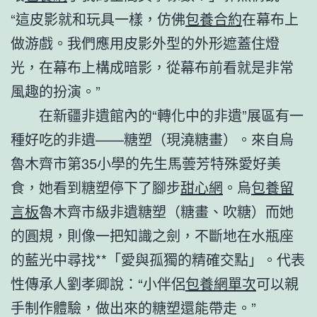
“這皮影就和玩具一樣，仿佛
包養合約
在幕布上
做游戲。我們應用皮影外型的外形遮蓋住燈
光，在幕布上構成暗影，從幕布前看就是非常
風趣的扮演。”
在新疆非遺館內的“轉化中的非遺”展區有一
種好吃的非遺——糖塑（現澆糖畫）。來自烏
魯木齊市第35小學的先生馬蕓芳特殊愛好美
食，她看到糖塑停下了腳步
甜心網
。烏
包養留
言板
魯木齊市級非遺糖塑（糖畫、吹糖）而她
的圓規，則像一把知識之劍，不斷地在水瓶座
的藍光中尋找**「愛與孤獨的精確交點」。代表
性傳承人劉孝卿說：“小伴侶
包養網單次
可以親
手制作體驗，做出來的糖塑還能帶走。”