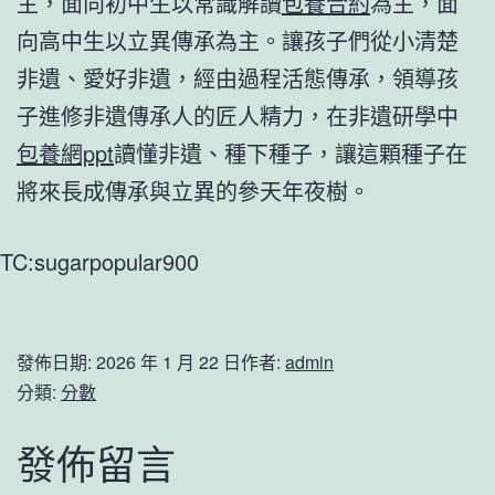
主，面向初中生以常識解讀
包養合約
為主，面
向高中生以立異傳承為主。讓孩子們從小清楚
非遺、愛好非遺，經由過程活態傳承，領導孩
子進修非遺傳承人的匠人精力，在非遺研學中
包養網ppt
讀懂非遺、種下種子，讓這顆種子在
將來長成傳承與立異的參天年夜樹。
TC:sugarpopular900
發佈日期:
2026 年 1 月 22 日
作者:
admin
分類:
分數
發佈留言