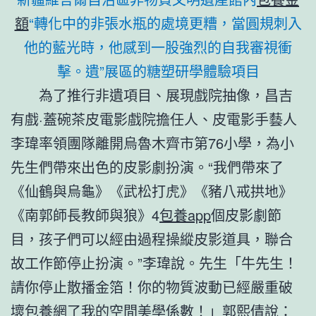
額
“轉化中的非張水瓶的處境更糟，當圓規刺入
他的藍光時，他感到一股強烈的自我審視衝
擊。遺”展區的糖塑研學體驗項目
為了推行非遺項目、展現戲院抽像，昌吉
有戲·蓋碗茶皮電影戲院擔任人、皮電影手藝人
李瑋率領團隊離開烏魯木齊市第76小學，為小
先生們帶來出色的皮影劇扮演。“我們帶來了
《仙鶴與烏龜》《武松打虎》《豬八戒拱地》
《南郭師長教師與狼》4
包養app
個皮影劇節
目，孩子們可以經由過程操縱皮影道具，聯合
故工作節停止扮演。”李瑋說。先生「牛先生！
請你停止散播金箔！你的物質波動已經嚴重破
壞
包養網
了我的空間美學係數！」郭熙倩說：