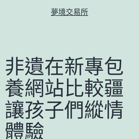
跳
夢境交易所
至
主
要
內
容
非遺在新專包
養網站比較疆
讓孩子們縱情
體驗