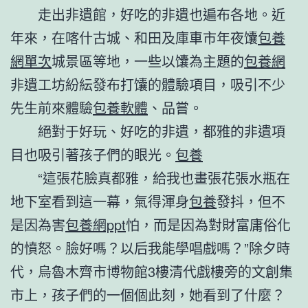
走出非遺館，好吃的非遺也遍布各地。近
年來，在喀什古城、和田及庫車市年夜馕
包養
網單次
城景區等地，一些以馕為主題的
包養網
非遺工坊紛紜發布打馕的體驗項目，吸引不少
先生前來體驗
包養軟體
、品嘗。
絕對于好玩、好吃的非遺，都雅的非遺項
目也吸引著孩子們的眼光。
包養
“這張花臉真都雅，給我也畫張花張水瓶在
地下室看到這一幕，氣得渾身
包養
發抖，但不
是因為害
包養網ppt
怕，而是因為對財富庸俗化
的憤怒。臉好嗎？以后我能學唱戲嗎？”除夕時
代，烏魯木齊市博物館3樓清代戲樓旁的文創集
市上，孩子們的一個個此刻，她看到了什麼？