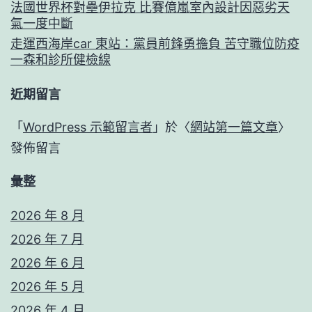
法國世界杯對壘伊拉克 比賽億嵐室內設計因惡劣天
氣一度中斷
走運西海岸car 東站：黨員前鋒勇擔負 苦守職位防疫
一森和診所健檢線
近期留言
「
WordPress 示範留言者
」於〈
網站第一篇文章
〉
發佈留言
彙整
2026 年 8 月
2026 年 7 月
2026 年 6 月
2026 年 5 月
2026 年 4 月