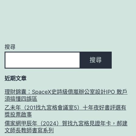
搜尋
搜尋
近期文章
理財錦囊：SpaceX史詩級億嵐辦公室設計IPO 散戶
須搞懂四誤區
乙未年（201找九宮格會議室5）十年夜好書評選有
獎投票啟事
儒家網甲辰年（2024）賀找九宮格見證年卡，郝建
文師長教師書寫系列