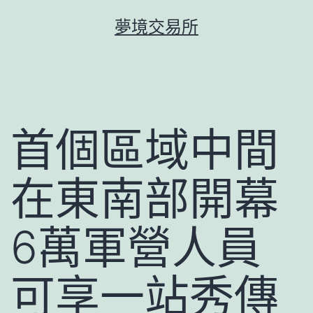
跳
夢境交易所
至
主
要
內
容
首個區域中間
在東南部開幕
6萬軍營人員
可享一站秀傳