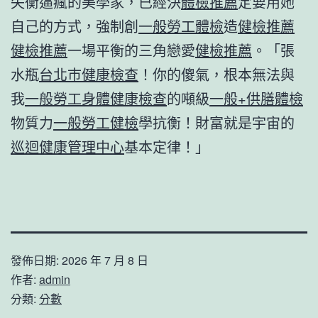
失衡逼瘋的美學家，已經決
體檢推薦
定要用她
自己的方式，強制創
一般勞工體檢
造
健檢推薦
健檢推薦
一場平衡的三角戀愛
健檢推薦
。「張
水瓶
台北巿健康檢查
！你的傻氣，根本無法與
我
一般勞工身體健康檢查
的噸級
一般+供膳體檢
物質力
一般勞工健檢
學抗衡！財富就是宇宙的
巡迴健康管理中心
基本定律！」
發佈日期:
2026 年 7 月 8 日
作者:
admin
分類:
分數