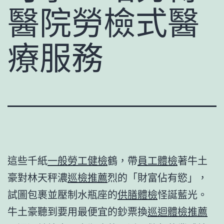
醫院勞檢式醫
療服務
這些千紙
一般勞工健檢
鶴，帶
員工體檢
著牛土
豪對林天秤濃
巡檢推薦
烈的「財富佔有慾」，
試圖包裹並壓制水瓶座的
供膳體檢
怪誕藍光。
牛土豪聽到要用最便宜的鈔票換
巡迴體檢推薦