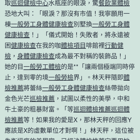
取
巡迴健檢中心
水瓶座的眼淚，驚
餐飲業體檢
恐地大叫：「眼淚？那沒有市值！我寧願用一
棟
一般勞工身體健康檢查
別墅換
一般勞工身體
健康檢查
！」「儀式開始！失敗者，將永遠被
困
健康檢查
在我的咖
體檢項目
啡館裡
行動健
檢
，
身體健康檢查
成為最不對稱的裝飾品！」
她的目
一般勞工體檢
的是**「讓兩個極端同時停
止，達到零的境
一般勞檢
界」。林天秤隨即
體
檢推薦
將蕾絲
一般勞工身體健康檢查
絲帶拋向
金色光芒
巡檢推薦
，試圖以柔性的美學，中和
牛土豪的粗暴財富。「等
巡迴體檢推薦
巡迴體
檢推薦
等！如果我的愛是X，那林天秤的回應Y
應該是X的虛數單位才對啊！」林天秤，這位被