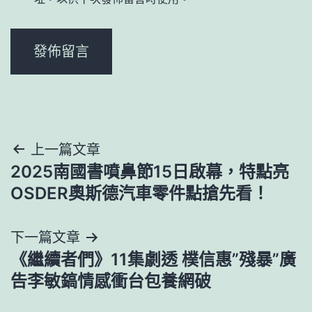
文
上一篇文章
2025南國書噴鼻節15日啟幕，特點亮
章
OSDER奧斯德汽車零件點搶先看！
導
下一篇文章
覽
《繼續者們》11集劇透 樸信惠”殘暴”廣
告李敏鎬情感衝台包養網破