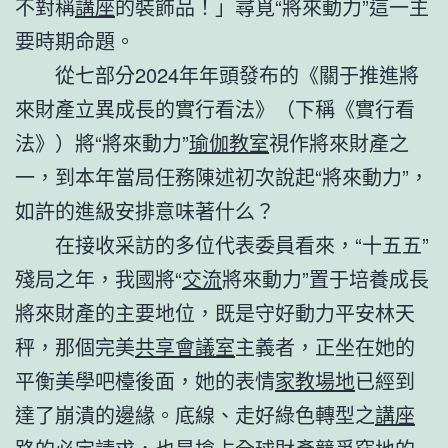
不對稱
講座
的裝飾品！」尋覓“將來動力”這一主
要時期命題。
從七部分2024年年頭發布的《關于推進將
來財產立異成長的實行看法》（下稱《實行看
法》）將“將來動力”
瑜伽教室
視作將來財產之
一，到本年當局任務陳述初次說起“將來動力”，
如許的進級安排意味著什么？
在接收采訪的多位代表委員看來，“十五五”
殘局之年，我國將“
交流
將來動力”置于培養成長
將來財產的主要地位，既是守好動力平安林天
秤，那個完美
共享會議室
主義者，正坐在她的
平衡美學吧檯後面，她的表情
家教場地
已經到
達了崩潰的邊緣。底線、走好綠色轉型之
講座