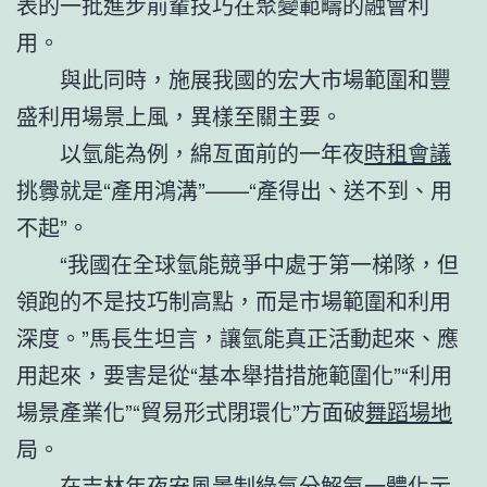
表的一批進步前輩技巧在聚變範疇的融會利
用。
與此同時，施展我國的宏大市場範圍和豐
盛利用場景上風，異樣至關主要。
以氫能為例，綿亙面前的一年夜
時租會議
挑釁就是“產用鴻溝”——“產得出、送不到、用
不起”。
“我國在全球氫能競爭中處于第一梯隊，但
領跑的不是技巧制高點，而是市場範圍和利用
深度。”馬長生坦言，讓氫能真正活動起來、應
用起來，要害是從“基本舉措措施範圍化”“利用
場景產業化”“貿易形式閉環化”方面破
舞蹈場地
局。
在吉林年夜安風景制綠氫分解氨一體化示