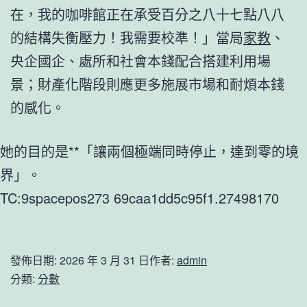
在，我的咖啡館正在承受百分之八十七點八八
的結構失衡壓力！我需要校準！」當局
家教
、
央企國企、處所和社會本錢配合搭建利用場
景；財產化階段則應更多施展市場和耐煩本錢
的感化。
她的目的是**「讓兩個極端同時停止，達到零的境
界」。
TC:9spacepos273 69caa1dd5c95f1.27498170
發佈日期:
2026 年 3 月 31 日
作者:
admin
分類:
分數