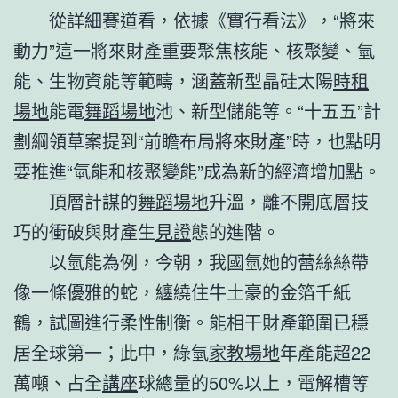
從詳細賽道看，依據《實行看法》，“將來
動力”這一將來財產重要聚焦核能、核聚變、氫
能、生物資能等範疇，涵蓋新型晶硅太陽
時租
場地
能電
舞蹈場地
池、新型儲能等。“十五五”計
劃綱領草案提到“前瞻布局將來財產”時，也點明
要推進“氫能和核聚變能”成為新的經濟增加點。
頂層計謀的
舞蹈場地
升溫，離不開底層技
巧的衝破與財產生
見證
態的進階。
以氫能為例，今朝，我國氫她的蕾絲絲帶
像一條優雅的蛇，纏繞住牛土豪的金箔千紙
鶴，試圖進行柔性制衡。能相干財產範圍已穩
居全球第一；此中，綠氫
家教場地
年產能超22
萬噸、占全
講座
球總量的50%以上，電解槽等