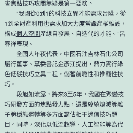
害焦點技巧攻關無疑是第一要務。
“我國從0到1的科技立異才能需求晉陞，從
1到全財產利用也需求加大力度常識產權維護，
構成
個人空間
產線自發展、自迭代的才能。”呂
春祥表現。
全國人年夜代表，中國石油吉林石化公司
履行董事、黨委書記金彥江提出，鼎力實行綠
色低碳技巧立異工程，儲蓄前瞻性和推翻性技
巧。
段旭如流露，將來3至5年，我國在聚變技
巧研發方面的焦點發力點，還是繚繞熄滅等離
子體穩態運轉等多方面霸佔相干迷信技巧題
目。同時，深化以低溫超導、人工智能等為代