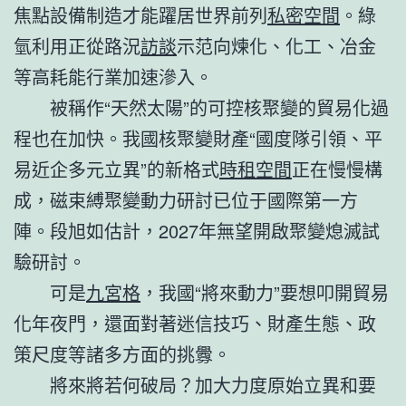
焦點設備制造才能躍居世界前列
私密空間
。綠
氫利用正從路況
訪談
示范向煉化、化工、冶金
等高耗能行業加速滲入。
被稱作“天然太陽”的可控核聚變的貿易化過
程也在加快。我國核聚變財產“國度隊引領、平
易近企多元立異”的新格式
時租空間
正在慢慢構
成，磁束縛聚變動力研討已位于國際第一方
陣。段旭如估計，2027年無望開啟聚變熄滅試
驗研討。
可是
九宮格
，我國“將來動力”要想叩開貿易
化年夜門，還面對著迷信技巧、財產生態、政
策尺度等諸多方面的挑釁。
將來將若何破局？加大力度原始立異和要