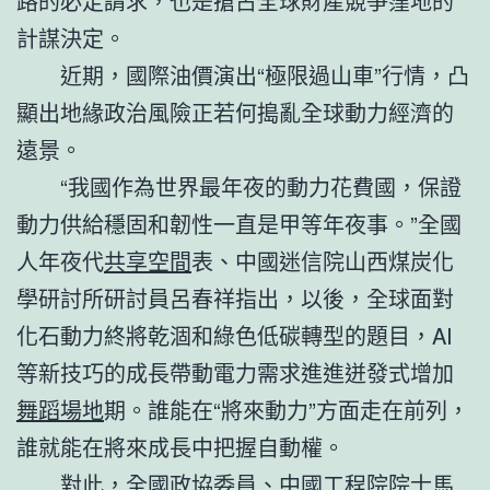
路的必定請求，也是搶占全球財產競爭窪地的
計謀決定。
近期，國際油價演出“極限過山車”行情，凸
顯出地緣政治風險正若何搗亂全球動力經濟的
遠景。
“我國作為世界最年夜的動力花費國，保證
動力供給穩固和韌性一直是甲等年夜事。”全國
人年夜代
共享空間
表、中國迷信院山西煤炭化
學研討所研討員呂春祥指出，以後，全球面對
化石動力終將乾涸和綠色低碳轉型的題目，AI
等新技巧的成長帶動電力需求進進迸發式增加
舞蹈場地
期。誰能在“將來動力”方面走在前列，
誰就能在將來成長中把握自動權。
對此，全國政協委員、中國工程院院士馬