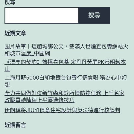
搜尋
搜尋
近期文章
圖片故事丨這趟城鄉公交，載滿人世煙查包養網站火
和城市溫度_中國網
《漂亮的契約》熱播喜包養 宋丹丹熒屏PK蔡明趙本
山
上海月薪5000白領地鐵台包養行情賣唱 稱為心中幻
想
全力共同做好疫新竹森和診所情防控任務 上千名家
政職員轉陣線上平臺進修技巧
伊朗稱將JIUYI俱意住宅設計與英法德進行核談判
近期留言