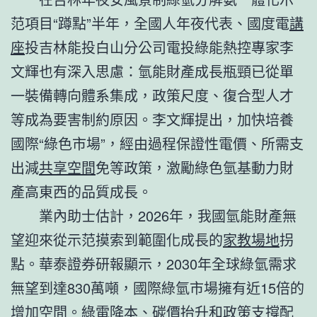
范項目“蹲點”半年，全國人年夜代表、國度電
講
座
投吉林能投白山分公司電投綠能熱控專家李
文輝也有深入思慮：氫能財產成長瓶頸已從單
一裝備轉向體系集成，政策尺度、復合型人才
等成為要害制約原因。李文輝提出，加快培養
國際“綠色市場”，經由過程保證性電價、所需支
出減
共享空間
免等政策，激勵綠色氫基動力財
產高東西的品質成長。
業內助士估計，2026年，我國氫能財產無
望迎來從示范摸索到範圍化成長的
家教場地
拐
點。華泰證券研報顯示，2030年全球綠氫需求
無望到達830萬噸，國際綠氫市場擁有近15倍的
增加空間。綠電降本、碳價抬升和政策支撐配