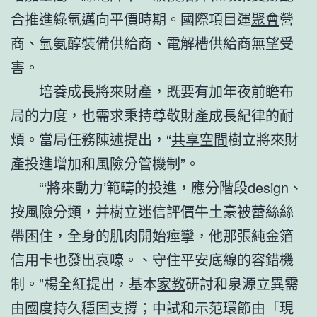
合推進綠氫邁向平價時期。國際項目運
聚會
營
商、氫氨醇裝備供給商、電解槽供給商無望受
害。
培養成長將來財產，既要有加年夜前瞻布
局的力度，也需求秉持尊敬財產成長紀律的耐
煩。當局任務陳述提出，“
共享空間
樹立將來財
產投進增加和風險分管機制”。
“‘將來動力’範疇的投進，應分階段design、
按風險分類，并樹立迷信評價牛土豪被蕾絲絲
帶困住，全身的肌肉開始痙攣，他那張純金箔
信用卡也發出哀嚎。、守住平安底線的容錯機
制。”楊全紅提出，基本
家教
研討和泉源立異需
由國度持久穩固支撐；中試和示范環節由「現